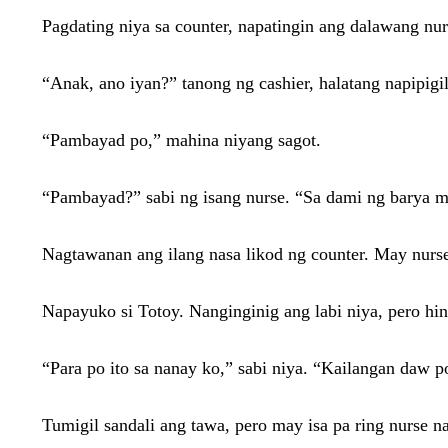
Pagdating niya sa counter, napatingin ang dalawang nurs
“Anak, ano iyan?” tanong ng cashier, halatang napipigi
“Pambayad po,” mahina niyang sagot.
“Pambayad?” sabi ng isang nurse. “Sa dami ng barya m
Nagtawanan ang ilang nasa likod ng counter. May nurs
Napayuko si Totoy. Nanginginig ang labi niya, pero hin
“Para po ito sa nanay ko,” sabi niya. “Kailangan daw
Tumigil sandali ang tawa, pero may isa pa ring nurse 