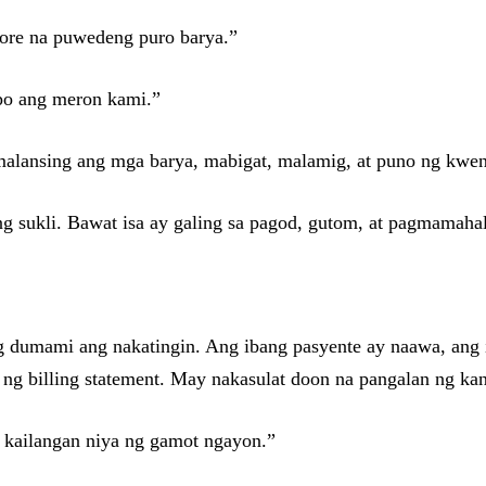
 store na puwedeng puro barya.”
 po ang meron kami.”
malansing ang mga barya, mabigat, malamig, at puno ng kwent
ng sukli. Bawat isa ay galing sa pagod, gutom, at pagmamaha
ng dumami ang nakatingin. Ang ibang pasyente ay naawa, ang 
l ng billing statement. May nakasulat doon na pangalan ng ka
, kailangan niya ng gamot ngayon.”