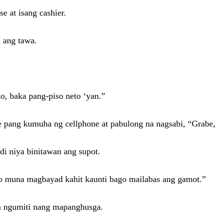
e at isang cashier.
l ang tawa.
o, baka pang-piso neto ‘yan.”
e pang kumuha ng cellphone at pabulong na nagsabi, “Grabe, 
di niya binitawan ang supot.
 po muna magbayad kahit kaunti bago mailabas ang gamot.”
na ngumiti nang mapanghusga.