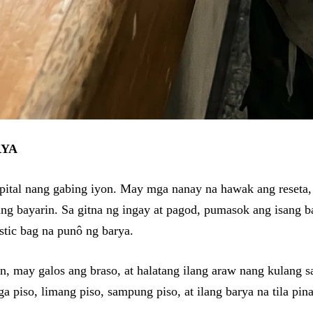
RYA
spital nang gabing iyon. May mga nanay na hawak ang reseta
 bayarin. Sa gitna ng ingay at pagod, pumasok ang isang ba
stic bag na punô ng barya.
, may galos ang braso, at halatang ilang araw nang kulang sa
a piso, limang piso, sampung piso, at ilang barya na tila pi