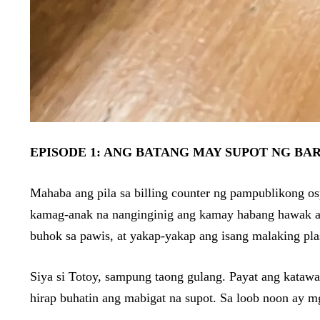
EPISODE 1: ANG BATANG MAY SUPOT NG BA
Mahaba ang pila sa billing counter ng pampublikong o
kamag-anak na nanginginig ang kamay habang hawak ang
buhok sa pawis, at yakap-yakap ang isang malaking pla
Siya si Totoy, sampung taong gulang. Payat ang katawan
hirap buhatin ang mabigat na supot. Sa loob noon ay mg