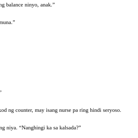
ng balance ninyo, anak.”
 muna.”
”
kod ng counter, may isang nurse pa ring hindi seryoso.
g niya. “Nanghingi ka sa kalsada?”