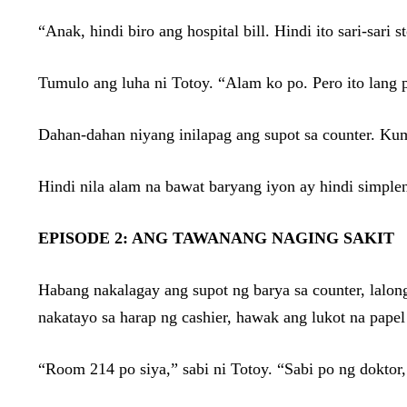
“Anak, hindi biro ang hospital bill. Hindi ito sari-sari
Tumulo ang luha ni Totoy. “Alam ko po. Pero ito lang
Dahan-dahan niyang inilapag ang supot sa counter. Ku
Hindi nila alam na bawat baryang iyon ay hindi simple
EPISODE 2: ANG TAWANANG NAGING SAKIT
Habang nakalagay ang supot ng barya sa counter, lalo
nakatayo sa harap ng cashier, hawak ang lukot na pape
“Room 214 po siya,” sabi ni Totoy. “Sabi po ng doktor