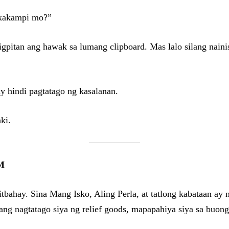
 kakampi mo?”
pitan ang hawak sa lumang clipboard. Mas lalo silang nainis 
y hindi pagtatago ng kasalanan.
ki.
M
pitbahay. Sina Mang Isko, Aling Perla, at tatlong kabataan a
lang nagtatago siya ng relief goods, mapapahiya siya sa buon