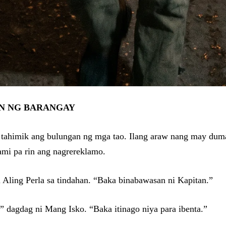
AN NG BARANGAY
 tahimik ang bulungan ng mga tao. Ilang araw nang may duma
ami pa rin ang nagrereklamo.
i Aling Perla sa tindahan. “Baka binabawasan ni Kapitan.”
” dagdag ni Mang Isko. “Baka itinago niya para ibenta.”