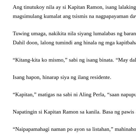
Ang tinutukoy nila ay si Kapitan Ramon, isang lalakin
magsimulang kumalat ang tsismis na nagpapayaman daw s
Tuwing umaga, nakikita nila siyang lumalabas ng bara
Dahil doon, lalong tumindi ang hinala ng mga kapitbah
“Kitang-kita ko mismo,” sabi ng isang binata. “May da
Isang hapon, hinarap siya ng ilang residente.
“Kapitan,” matigas na sabi ni Aling Perla, “saan napup
Napatingin si Kapitan Ramon sa kanila. Basa ng pawis 
“Naipapamahagi naman po ayon sa listahan,” mahinaho