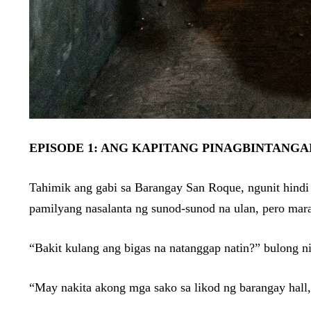
EPISODE 1: ANG KAPITANG PINAGBINTANG
Tahimik ang gabi sa Barangay San Roque, ngunit hindi
pamilyang nasalanta ng sunod-sunod na ulan, pero mar
“Bakit kulang ang bigas na natanggap natin?” bulong n
“May nakita akong mga sako sa likod ng barangay hall,