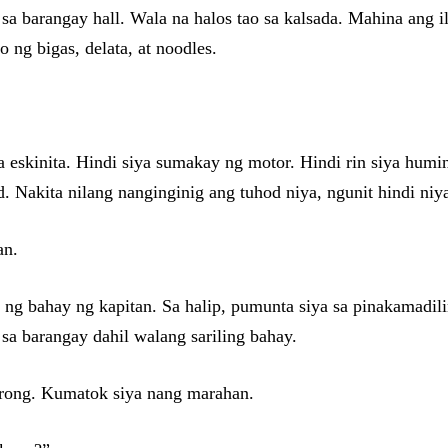
 sa barangay hall. Wala na halos tao sa kalsada. Mahina ang 
 ng bigas, delata, at noodles.
 eskinita. Hindi siya sumakay ng motor. Hindi rin siya humi
 Nakita nilang nanginginig ang tuhod niya, ngunit hindi niya
an.
on ng bahay ng kapitan. Sa halip, pumunta siya sa pinakamad
sa barangay dahil walang sariling bahay.
arong. Kumatok siya nang marahan.