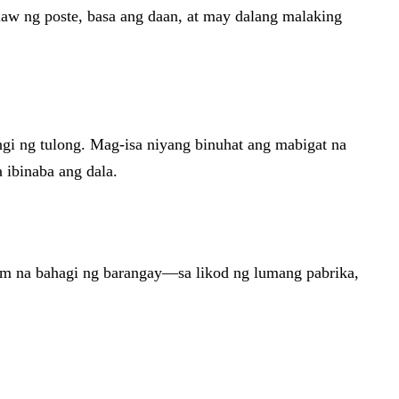
ilaw ng poste, basa ang daan, at may dalang malaking
ngi ng tulong. Mag-isa niyang binuhat ang mabigat na
 ibinaba ang dala.
ilim na bahagi ng barangay—sa likod ng lumang pabrika,