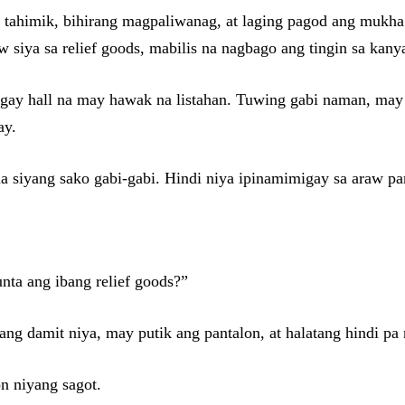
g tahimik, bihirang magpaliwanag, at laging pagod ang mukha
iya sa relief goods, mabilis na nagbago ang tingin sa kany
ngay hall na may hawak na listahan. Tuwing gabi naman, may 
ay.
la siyang sako gabi-gabi. Hindi niya ipinamimigay sa araw p
unta ang ibang relief goods?”
ang damit niya, may putik ang pantalon, at halatang hindi pa
n niyang sagot.