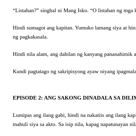
“Listahan?” singhal ni Mang Isko. “O listahan ng mga
Hindi sumagot ang kapitan. Yumuko lamang siya at hinig
ng pagkakasala.
Hindi nila alam, ang dahilan ng kanyang pananahimik a
Kundi pagtatago ng sakripisyong ayaw niyang ipagmala
EPISODE 2: ANG SAKONG DINADALA SA DILI
Lumipas ang ilang gabi, hindi na nakatiis ang ilang ka
mahuli siya sa akto. Sa isip nila, kapag napatunayan ni