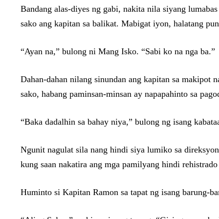
Bandang alas-diyes ng gabi, nakita nila siyang lumabas
sako ang kapitan sa balikat. Mabigat iyon, halatang puno
“Ayan na,” bulong ni Mang Isko. “Sabi ko na nga ba.”
Dahan-dahan nilang sinundan ang kapitan sa makipot na
sako, habang paminsan-minsan ay napapahinto sa pagod.
“Baka dadalhin sa bahay niya,” bulong ng isang kabata
Ngunit nagulat sila nang hindi siya lumiko sa direksy
kung saan nakatira ang mga pamilyang hindi rehistrado 
Huminto si Kapitan Ramon sa tapat ng isang barung-b