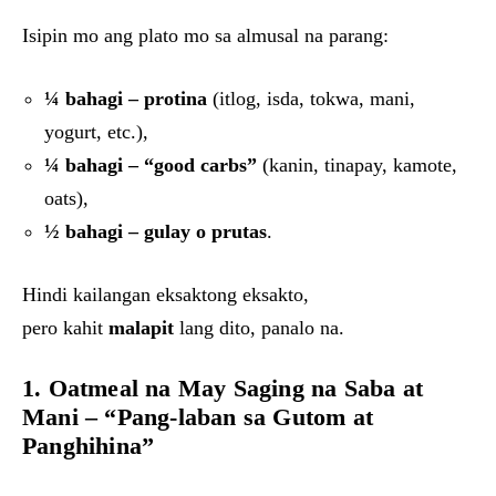
Isipin mo ang plato mo sa almusal na parang:
¼ bahagi – protina
(itlog, isda, tokwa, mani,
yogurt, etc.),
¼ bahagi – “good carbs”
(kanin, tinapay, kamote,
oats),
½ bahagi – gulay o prutas
.
Hindi kailangan eksaktong eksakto,
pero kahit
malapit
lang dito, panalo na.
1. Oatmeal na May Saging na Saba at
Mani – “Pang-laban sa Gutom at
Panghihina”