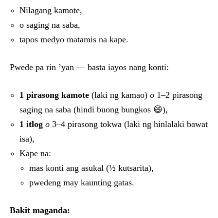
Nilagang kamote,
o saging na saba,
tapos medyo matamis na kape.
Pwede pa rin ’yan — basta iayos nang konti:
1 pirasong kamote
(laki ng kamao)
o
1–2 pirasong
saging na saba (hindi buong bungkos 😄),
1 itlog
o
3–4 pirasong tokwa (laki ng hinlalaki bawat
isa),
Kape na:
mas konti ang asukal (½ kutsarita),
pwedeng may kaunting gatas.
Bakit maganda: