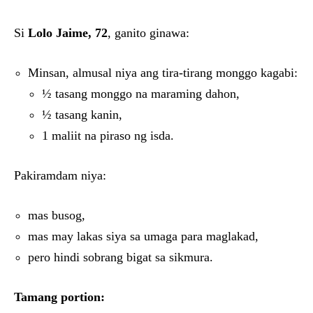
Si
Lolo Jaime, 72
, ganito ginawa:
Minsan, almusal niya ang tira-tirang monggo kagabi:
½ tasang monggo na maraming dahon,
½ tasang kanin,
1 maliit na piraso ng isda.
Pakiramdam niya:
mas busog,
mas may lakas siya sa umaga para maglakad,
pero hindi sobrang bigat sa sikmura.
Tamang portion: