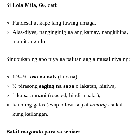
Si
Lola Mila, 66
, dati:
Pandesal at kape lang tuwing umaga.
Alas-diyes, nanginginig na ang kamay, nanghihina,
mainit ang ulo.
Sinubukan ng apo niya na palitan ang almusal niya ng:
1/3–½ tasa na oats
(luto na),
½ pirasong
saging na saba
o lakatan, hiniwa,
1 kutsara
mani
(roasted, hindi maalat),
kaunting gatas (evap o low-fat) at
konting
asukal
kung kailangan.
Bakit maganda para sa senior: