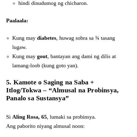
hindi dinudumog ng chicharon.
Paalaala:
Kung may
diabetes
, huwag sobra sa ¾ tasang
lugaw.
Kung may
gout
, bantayan ang dami ng dilis at
lamang-loob (kung goto yan).
5. Kamote o Saging na Saba +
Itlog/Tokwa – “Almusal na Probinsya,
Panalo sa Sustansya”
Si
Aling Rosa, 65
, lumaki sa probinsya.
Ang paborito niyang almusal noon: