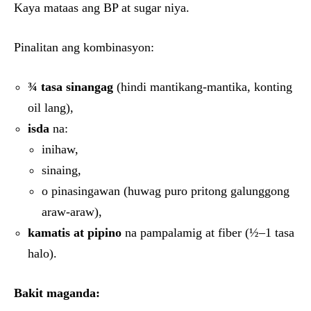
Kaya mataas ang BP at sugar niya.
Pinalitan ang kombinasyon:
¾ tasa sinangag
(hindi mantikang-mantika, konting
oil lang),
isda
na:
inihaw,
sinaing,
o pinasingawan (huwag puro pritong galunggong
araw-araw),
kamatis at pipino
na pampalamig at fiber (½–1 tasa
halo).
Bakit maganda: