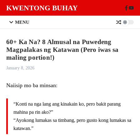
Skip to content
KWENTONG BUHAY
MENU
60+ Ka Na? 8 Almusal na Puwedeng
Magpalakas ng Katawan (Pero iwas sa
maling portion!)
January 8, 2026
Naiisip mo ba minsan:
“Konti na nga lang ang kinakain ko, pero bakit parang
mahina pa rin ako?”
“Ayokong lumakas sa timbang, pero gusto kong lumakas sa
katawan.”