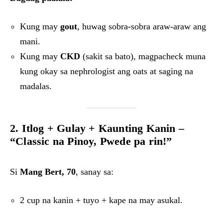
Kung may
gout
, huwag sobra-sobra araw-araw ang
mani.
Kung may
CKD
(sakit sa bato), magpacheck muna
kung okay sa nephrologist ang oats at saging na
madalas.
2. Itlog + Gulay + Kaunting Kanin –
“Classic na Pinoy, Pwede pa rin!”
Si
Mang Bert, 70
, sanay sa:
2 cup na kanin + tuyo + kape na may asukal.