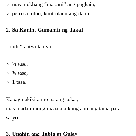
mas mukhang “marami” ang pagkain,
pero sa totoo, kontrolado ang dami.
2. Sa Kanin, Gumamit ng Takal
Hindi “tantya-tantya”.
½ tasa,
¾ tasa,
1 tasa.
Kapag nakikita mo na ang sukat,
mas madali mong maaalala kung ano ang tama para
sa’yo.
3. Unahin ang Tubig at Gulay