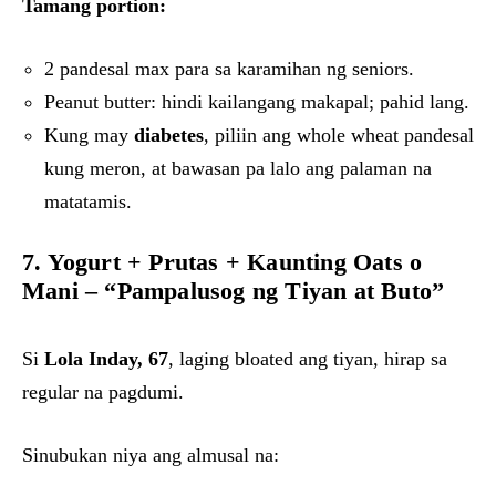
Tamang portion:
2 pandesal max para sa karamihan ng seniors.
Peanut butter: hindi kailangang makapal; pahid lang.
Kung may
diabetes
, piliin ang whole wheat pandesal
kung meron, at bawasan pa lalo ang palaman na
matatamis.
7. Yogurt + Prutas + Kaunting Oats o
Mani – “Pampalusog ng Tiyan at Buto”
Si
Lola Inday, 67
, laging bloated ang tiyan, hirap sa
regular na pagdumi.
Sinubukan niya ang almusal na: