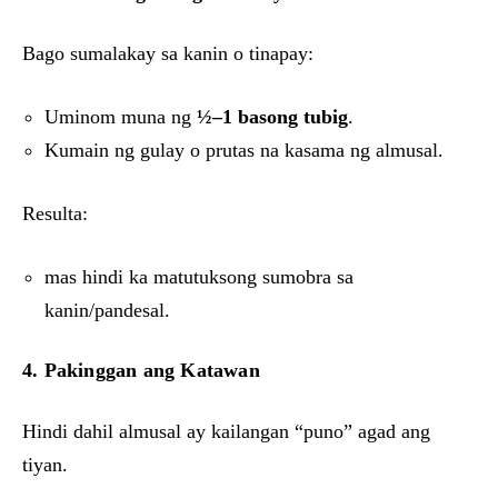
Bago sumalakay sa kanin o tinapay:
Uminom muna ng
½–1 basong tubig
.
Kumain ng gulay o prutas na kasama ng almusal.
Resulta:
mas hindi ka matutuksong sumobra sa
kanin/pandesal.
4. Pakinggan ang Katawan
Hindi dahil almusal ay kailangan “puno” agad ang
tiyan.