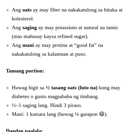
Ang
oats
ay may fiber na nakakatulong sa bituka at
kolesterol.
Ang
saging
ay may potassium at natural na tamis
(mas mahusay kaysa refined sugar).
Ang
mani
ay may protina at “good fat” na
nakakatulong sa kalamnan at puso.
Tamang portion:
Huwag higit sa
½ tasang oats (luto na)
kung may
diabetes o gusto magpababa ng timbang.
½–1 saging lang. Hindi 3 piraso.
Mani: 1 kutsara lang (huwag ¼ garapon 😄).
Dagdag paalala: