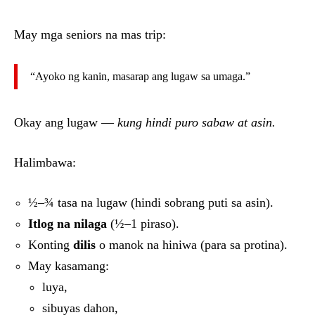
May mga seniors na mas trip:
“Ayoko ng kanin, masarap ang lugaw sa umaga.”
Okay ang lugaw —
kung hindi puro sabaw at asin.
Halimbawa:
½–¾ tasa na lugaw (hindi sobrang puti sa asin).
Itlog na nilaga
(½–1 piraso).
Konting
dilis
o manok na hiniwa (para sa protina).
May kasamang:
luya,
sibuyas dahon,