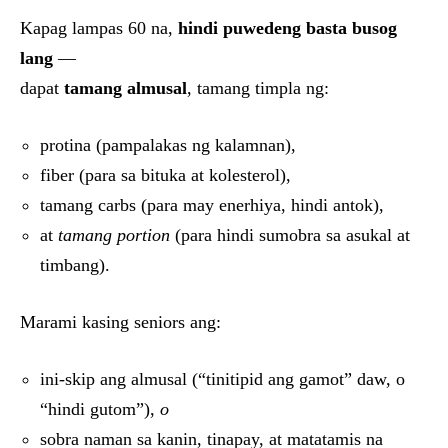
Kapag lampas 60 na,
hindi puwedeng basta busog
lang
—
dapat
tamang almusal
, tamang timpla ng:
protina (pampalakas ng kalamnan),
fiber (para sa bituka at kolesterol),
tamang carbs (para may enerhiya, hindi antok),
at
tamang portion
(para hindi sumobra sa asukal at
timbang).
Marami kasing seniors ang:
ini-skip ang almusal (“tinitipid ang gamot” daw, o
“hindi gutom”),
o
sobra naman sa kanin, tinapay, at matatamis na