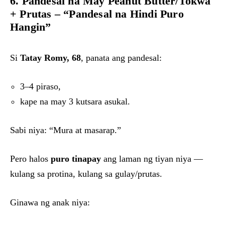
6. Pandesal na May Peanut Butter/Tokwa
+ Prutas – “Pandesal na Hindi Puro
Hangin”
Si
Tatay Romy, 68
, panata ang pandesal:
3–4 piraso,
kape na may 3 kutsara asukal.
Sabi niya: “Mura at masarap.”
Pero halos
puro tinapay
ang laman ng tiyan niya —
kulang sa protina, kulang sa gulay/prutas.
Ginawa ng anak niya: