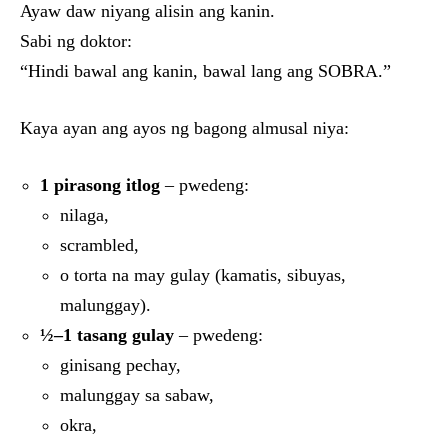
Ayaw daw niyang alisin ang kanin.
Sabi ng doktor:
“Hindi bawal ang kanin, bawal lang ang SOBRA.”
Kaya ayan ang ayos ng bagong almusal niya:
1 pirasong itlog
– pwedeng:
nilaga,
scrambled,
o torta na may gulay (kamatis, sibuyas,
malunggay).
½–1 tasang gulay
– pwedeng:
ginisang pechay,
malunggay sa sabaw,
okra,