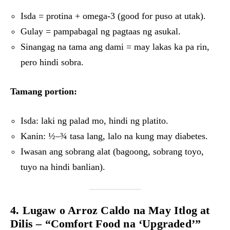
Isda = protina + omega-3 (good for puso at utak).
Gulay = pampabagal ng pagtaas ng asukal.
Sinangag na tama ang dami = may lakas ka pa rin,
pero hindi sobra.
Tamang portion:
Isda: laki ng palad mo, hindi ng platito.
Kanin: ½–¾ tasa lang, lalo na kung may diabetes.
Iwasan ang sobrang alat (bagoong, sobrang toyo,
tuyo na hindi banlian).
4. Lugaw o Arroz Caldo na May Itlog at
Dilis – “Comfort Food na ‘Upgraded’”