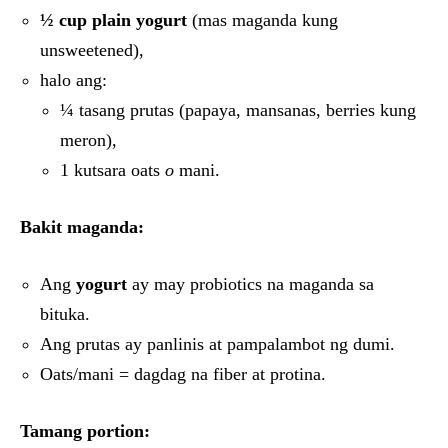
½ cup plain yogurt
(mas maganda kung
unsweetened),
halo ang:
¼ tasang prutas (papaya, mansanas, berries kung
meron),
1 kutsara oats
o
mani.
Bakit maganda:
Ang
yogurt
ay may probiotics na maganda sa
bituka.
Ang prutas ay panlinis at pampalambot ng dumi.
Oats/mani = dagdag na fiber at protina.
Tamang portion: