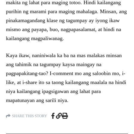
makita ng lahat para maging totoo. Hindi kailangang
purihin ng marami para maging mahalaga. Minsan, ang
pinakamagandang klase ng tagumpay ay iyong ikaw
mismo ang payapa, buo, nagpapasalamat, at hindi na
kailangang magpaliwanag.
Kaya ikaw, naniniwala ka ba na mas malakas minsan
ang tahimik na tagumpay kaysa maingay na
pagpapakitang-tao? I-comment mo ang saloobin mo, i-
like, at i-share ito sa taong kailangang maalala na hindi
niya kailangang ipagsigawan ang lahat para
mapatunayan ang sarili niya.
SHARE THIS STORY