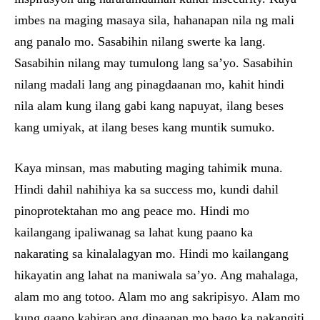
imbes na maging masaya sila, hahanapan nila ng mali
ang panalo mo. Sasabihin nilang swerte ka lang.
Sasabihin nilang may tumulong lang sa’yo. Sasabihin
nilang madali lang ang pinagdaanan mo, kahit hindi
nila alam kung ilang gabi kang napuyat, ilang beses
kang umiyak, at ilang beses kang muntik sumuko.
Kaya minsan, mas mabuting maging tahimik muna.
Hindi dahil nahihiya ka sa success mo, kundi dahil
pinoprotektahan mo ang peace mo. Hindi mo
kailangang ipaliwanag sa lahat kung paano ka
nakarating sa kinalalagyan mo. Hindi mo kailangang
hikayatin ang lahat na maniwala sa’yo. Ang mahalaga,
alam mo ang totoo. Alam mo ang sakripisyo. Alam mo
kung gaano kahirap ang dinaanan mo bago ka nakangiti