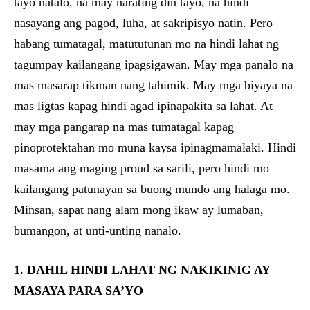
tayo natalo, na may narating din tayo, na hindi
nasayang ang pagod, luha, at sakripisyo natin. Pero
habang tumatagal, matututunan mo na hindi lahat ng
tagumpay kailangang ipagsigawan. May mga panalo na
mas masarap tikman nang tahimik. May mga biyaya na
mas ligtas kapag hindi agad ipinapakita sa lahat. At
may mga pangarap na mas tumatagal kapag
pinoprotektahan mo muna kaysa ipinagmamalaki. Hindi
masama ang maging proud sa sarili, pero hindi mo
kailangang patunayan sa buong mundo ang halaga mo.
Minsan, sapat nang alam mong ikaw ay lumaban,
bumangon, at unti-unting nanalo.
1. DAHIL HINDI LAHAT NG NAKIKINIG AY
MASAYA PARA SA’YO