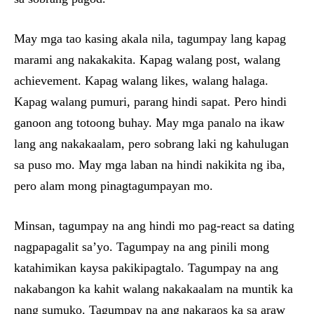
May mga tao kasing akala nila, tagumpay lang kapag
marami ang nakakakita. Kapag walang post, walang
achievement. Kapag walang likes, walang halaga.
Kapag walang pumuri, parang hindi sapat. Pero hindi
ganoon ang totoong buhay. May mga panalo na ikaw
lang ang nakakaalam, pero sobrang laki ng kahulugan
sa puso mo. May mga laban na hindi nakikita ng iba,
pero alam mong pinagtagumpayan mo.
Minsan, tagumpay na ang hindi mo pag-react sa dating
nagpapagalit sa’yo. Tagumpay na ang pinili mong
katahimikan kaysa pakikipagtalo. Tagumpay na ang
nakabangon ka kahit walang nakakaalam na muntik ka
nang sumuko. Tagumpay na ang nakaraos ka sa araw