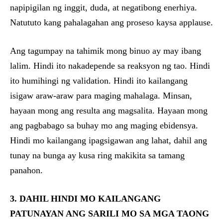
napipigilan ng inggit, duda, at negatibong enerhiya.
Natututo kang pahalagahan ang proseso kaysa applause.
Ang tagumpay na tahimik mong binuo ay may ibang
lalim. Hindi ito nakadepende sa reaksyon ng tao. Hindi
ito humihingi ng validation. Hindi ito kailangang
isigaw araw-araw para maging mahalaga. Minsan,
hayaan mong ang resulta ang magsalita. Hayaan mong
ang pagbabago sa buhay mo ang maging ebidensya.
Hindi mo kailangang ipagsigawan ang lahat, dahil ang
tunay na bunga ay kusa ring makikita sa tamang
panahon.
3. DAHIL HINDI MO KAILANGANG
PATUNAYAN ANG SARILI MO SA MGA TAONG