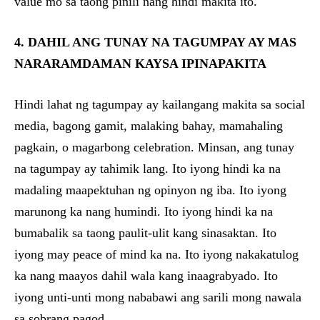
value mo sa taong pinili nang hindi makita ito.
4. DAHIL ANG TUNAY NA TAGUMPAY AY MAS
NARARAMDAMAN KAYSA IPINAPAKITA
Hindi lahat ng tagumpay ay kailangang makita sa social
media, bagong gamit, malaking bahay, mamahaling
pagkain, o magarbong celebration. Minsan, ang tunay
na tagumpay ay tahimik lang. Ito iyong hindi ka na
madaling maapektuhan ng opinyon ng iba. Ito iyong
marunong ka nang humindi. Ito iyong hindi ka na
bumabalik sa taong paulit-ulit kang sinasaktan. Ito
iyong may peace of mind ka na. Ito iyong nakakatulog
ka nang maayos dahil wala kang inaagrabyado. Ito
iyong unti-unti mong nababawi ang sarili mong nawala
sa sobrang pagod.