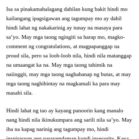
Isa sa pinakamahalagang dahilan kung bakit hindi mo
kailangang ipagsigawan ang tagumpay mo ay dahil
hindi lahat ng nakakarinig ay tunay na masaya para
sa’yo. May mga taong ngingiti sa harap mo, magko-
comment ng congratulations, at magpapanggap na
proud sila, pero sa loob-loob nila, hindi nila matanggap
na umaangat ka na. May mga taong tahimik na
naiinggit, may mga taong naghahanap ng butas, at may
mga taong naghihintay na magkamali ka para may
masabi sila.
Hindi lahat ng tao ay kayang panoorin kang manalo
nang hindi nila ikinukumpara ang sarili nila sa’yo. May
iba na kapag narinig ang tagumpay mo, hindi
inspirasyon ang nararamdaman kundi insecurity. Kaya