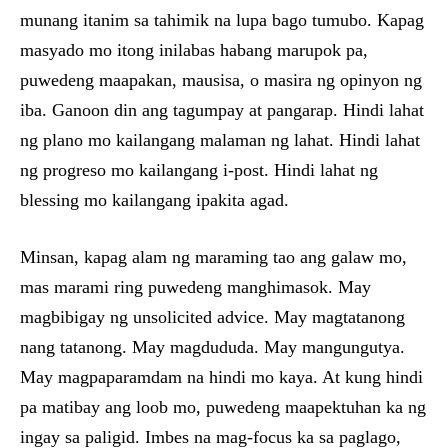
munang itanim sa tahimik na lupa bago tumubo. Kapag
masyado mo itong inilabas habang marupok pa,
puwedeng maapakan, mausisa, o masira ng opinyon ng
iba. Ganoon din ang tagumpay at pangarap. Hindi lahat
ng plano mo kailangang malaman ng lahat. Hindi lahat
ng progreso mo kailangang i-post. Hindi lahat ng
blessing mo kailangang ipakita agad.
Minsan, kapag alam ng maraming tao ang galaw mo,
mas marami ring puwedeng manghimasok. May
magbibigay ng unsolicited advice. May magtatanong
nang tatanong. May magdududa. May mangungutya.
May magpaparamdam na hindi mo kaya. At kung hindi
pa matibay ang loob mo, puwedeng maapektuhan ka ng
ingay sa paligid. Imbes na mag-focus ka sa paglago,