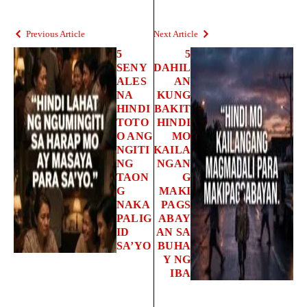
Previous Article
Next Article
5
5
SENY
DAHIL
ALES
AN
NA
KUNG
HINDI
BAKIT
TOTO
HINDI
O ANG
MO
NGITI
KAILA
NG
NGAN
TAON
G
G
MAKI
NAKA
PAGS
PALIG
ABAY
ID
AN SA
SA’YO
BUHA
Y NG
IBA