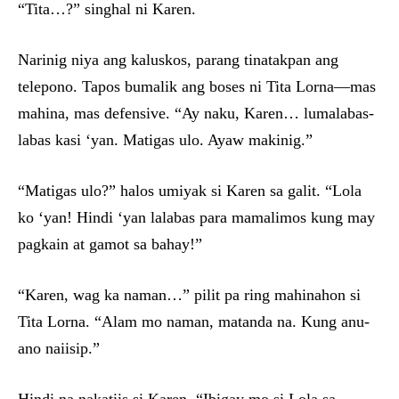
“Tita…?” singhal ni Karen.
Narinig niya ang kaluskos, parang tinatakpan ang
telepono. Tapos bumalik ang boses ni Tita Lorna—mas
mahina, mas defensive. “Ay naku, Karen… lumalabas-
labas kasi ‘yan. Matigas ulo. Ayaw makinig.”
“Matigas ulo?” halos umiyak si Karen sa galit. “Lola
ko ‘yan! Hindi ‘yan lalabas para mamalimos kung may
pagkain at gamot sa bahay!”
“Karen, wag ka naman…” pilit pa ring mahinahon si
Tita Lorna. “Alam mo naman, matanda na. Kung anu-
ano naiisip.”
Hindi na nakatiis si Karen. “Ibigay mo si Lola sa