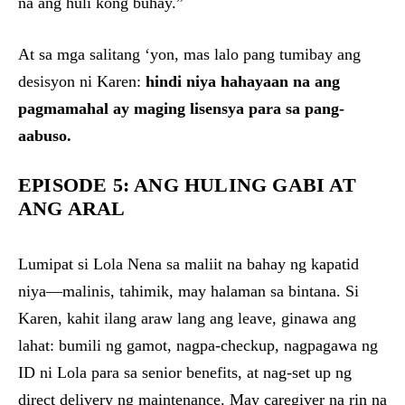
na ang huli kong buhay.”
At sa mga salitang ‘yon, mas lalo pang tumibay ang
desisyon ni Karen:
hindi niya hahayaan na ang
pagmamahal ay maging lisensya para sa pang-
aabuso.
EPISODE 5: ANG HULING GABI AT
ANG ARAL
Lumipat si Lola Nena sa maliit na bahay ng kapatid
niya—malinis, tahimik, may halaman sa bintana. Si
Karen, kahit ilang araw lang ang leave, ginawa ang
lahat: bumili ng gamot, nagpa-checkup, nagpagawa ng
ID ni Lola para sa senior benefits, at nag-set up ng
direct delivery ng maintenance. May caregiver na rin na