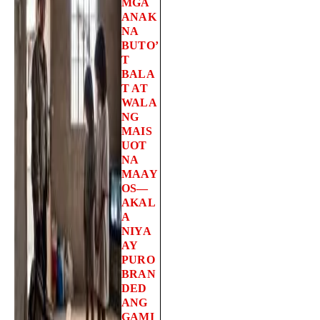
MGA
ANAK
NA
BUTO’
T
BALA
T AT
WALA
NG
MAIS
UOT
NA
MAAY
OS—
AKAL
A
NIYA
AY
PURO
BRAN
DED
ANG
GAMI