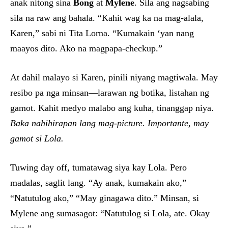
anak nitong sina
Bong
at
Mylene
. Sila ang nagsabing
sila na raw ang bahala. “Kahit wag ka na mag-alala,
Karen,” sabi ni Tita Lorna. “Kumakain ‘yan nang
maayos dito. Ako na magpapa-checkup.”
At dahil malayo si Karen, pinili niyang magtiwala. May
resibo pa nga minsan—larawan ng botika, listahan ng
gamot. Kahit medyo malabo ang kuha, tinanggap niya.
Baka nahihirapan lang mag-picture. Importante, may
gamot si Lola.
Tuwing day off, tumatawag siya kay Lola. Pero
madalas, saglit lang. “Ay anak, kumakain ako,”
“Natutulog ako,” “May ginagawa dito.” Minsan, si
Mylene ang sumasagot: “Natutulog si Lola, ate. Okay