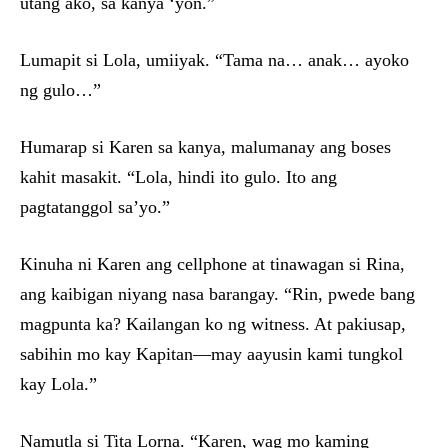
utang ako, sa kanya ‘yon.”
Lumapit si Lola, umiiyak. “Tama na… anak… ayoko
ng gulo…”
Humarap si Karen sa kanya, malumanay ang boses
kahit masakit. “Lola, hindi ito gulo. Ito ang
pagtatanggol sa’yo.”
Kinuha ni Karen ang cellphone at tinawagan si Rina,
ang kaibigan niyang nasa barangay. “Rin, pwede bang
magpunta ka? Kailangan ko ng witness. At pakiusap,
sabihin mo kay Kapitan—may aayusin kami tungkol
kay Lola.”
Namutla si Tita Lorna. “Karen, wag mo kaming