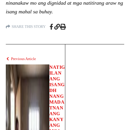
ninanakaw mo ang dignidad at mga natitirang araw ng
isang mahal sa buhay.
SHARE THIS STORY
Previous Article
NATIG
ILAN
ANG
ISANG
DH
NANG
MADA
TNAN
ANG
KANY
ANG