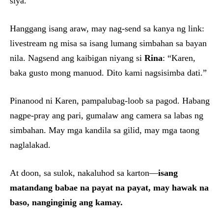
siya.”
Hanggang isang araw, may nag-send sa kanya ng link:
livestream ng misa sa isang lumang simbahan sa bayan
nila. Nagsend ang kaibigan niyang si
Rina
: “Karen,
baka gusto mong manuod. Dito kami nagsisimba dati.”
Pinanood ni Karen, pampalubag-loob sa pagod. Habang
nagpe-pray ang pari, gumalaw ang camera sa labas ng
simbahan. May mga kandila sa gilid, may mga taong
naglalakad.
At doon, sa sulok, nakaluhod sa karton—
isang
matandang babae na payat na payat, may hawak na
baso, nanginginig ang kamay.