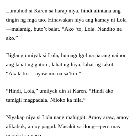
Lumuhod si Karen sa harap niya, hindi alintana ang
tingin ng mga tao. Hinawakan niya ang kamay ni Lola
—malamig, buto’t balat. “Ako ‘to, Lola. Nandito na
ako.”
Biglang umiyak si Lola, humagulgol na parang naipon
ang lahat ng gutom, lahat ng hiya, lahat ng takot.
“Akala ko… ayaw mo na sa’kin.”
“Hindi, Lola,” umiiyak din si Karen. “Hindi ako
tumigil magpadala. Niloko ka nila.”
Niyakap niya si Lola nang mahigpit. Amoy araw, amoy
alikabok, amoy pagod. Masakit sa ilong—pero mas
masakit sa puso.