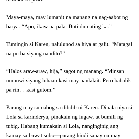
Maya-maya, may lumapit na manang na nag-aabot ng
barya. “Apo, ikaw na pala. Buti dumating ka.”
Tumingin si Karen, nalulunod sa hiya at galit. “Matagal
na po ba siyang nandito?”
“Halos araw-araw, hija,” sagot ng manang. “Minsan
umuuwi siyang luhaan kasi may nanlalait. Pero babalik
pa rin… kasi gutom.”
Parang may sumabog sa dibdib ni Karen. Dinala niya si
Lola sa karinderya, pinakain ng lugaw, at bumili ng
tubig. Habang kumakain si Lola, nanginginig ang
kamay sa bawat subo—parang hindi sanay na may