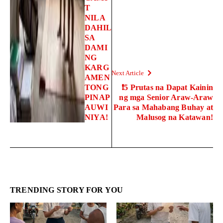
T
NILA
DAHIL
SA
DAMI
NG
KARG
Next Article
AMEN
TONG
❗5 Prutas na Dapat Kainin
PINAP
ng mga Senior Araw-Araw
AUWI
Para sa Mahabang Buhay at
NIYA!
Malusog na Katawan!
TRENDING STORY FOR YOU