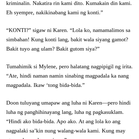
kriminalin. Nakatira rin kami dito. Kumakain din kami.
Eh syempre, nakikinabang kami ng konti.”
“KONTI?” sigaw ni Karen. “Lola ko, namamalimos sa
simbahan! Kung konti lang, bakit wala siyang gamot?
Bakit tuyo ang ulam? Bakit gutom siya?”
Tumahimik si Mylene, pero halatang nagpipigil ng irita.
“Ate, hindi naman namin sinabing magpadala ka nang
magpadala. Ikaw ‘tong bida-bida.”
Doon tuluyang umapaw ang luha ni Karen—pero hindi
luha ng panghihinayang lang, luha ng pagkasuklam.
“Hindi ako bida-bida. Apo ako. At ang lola ko ang
nagpalaki sa’kin nung walang-wala kami. Kung may