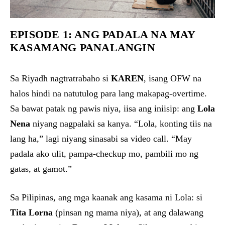
EPISODE 1: ANG PADALA NA MAY
KASAMANG PANALANGIN
Sa Riyadh nagtratrabaho si
KAREN
, isang OFW na
halos hindi na natutulog para lang makapag-overtime.
Sa bawat patak ng pawis niya, iisa ang iniisip: ang
Lola
Nena
niyang nagpalaki sa kanya. “Lola, konting tiis na
lang ha,” lagi niyang sinasabi sa video call. “May
padala ako ulit, pampa-checkup mo, pambili mo ng
gatas, at gamot.”
Sa Pilipinas, ang mga kaanak ang kasama ni Lola: si
Tita Lorna
(pinsan ng mama niya), at ang dalawang