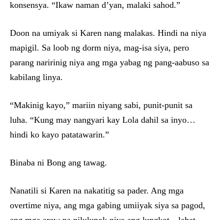
konsensya. “Ikaw naman d’yan, malaki sahod.”
Doon na umiyak si Karen nang malakas. Hindi na niya
mapigil. Sa loob ng dorm niya, mag-isa siya, pero
parang naririnig niya ang mga yabag ng pang-aabuso sa
kabilang linya.
“Makinig kayo,” mariin niyang sabi, punit-punit sa
luha. “Kung may nangyari kay Lola dahil sa inyo…
hindi ko kayo patatawarin.”
Binaba ni Bong ang tawag.
Nanatili si Karen na nakatitig sa pader. Ang mga
overtime niya, ang mga gabing umiiyak siya sa pagod,
ang mga araw na nilulunok niya ang lungkot—lahat