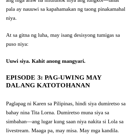
pala ay nauuwi sa kapahamakan ng taong pinakamahal
niya.
At sa gitna ng luha, may isang desisyong tumigas sa
puso niya:
Uuwi siya. Kahit anong mangyari.
EPISODE 3: PAG-UWING MAY
DALANG KATOTOHANAN
Paglapag ni Karen sa Pilipinas, hindi siya dumiretso sa
bahay nina Tita Lorna. Dumiretso muna siya sa
simbahan—ang lugar kung saan niya nakita si Lola sa
livestream. Maaga pa, may misa. May mga kandila.