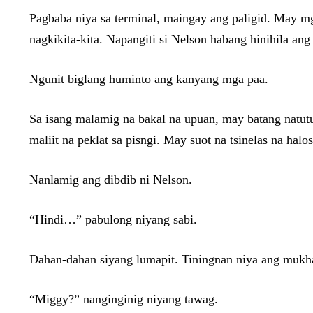
Pagbaba niya sa terminal, maingay ang paligid. May m
nagkikita-kita. Napangiti si Nelson habang hinihila an
Ngunit biglang huminto ang kanyang mga paa.
Sa isang malamig na bakal na upuan, may batang natut
maliit na peklat sa pisngi. May suot na tsinelas na halo
Nanlamig ang dibdib ni Nelson.
“Hindi…” pabulong niyang sabi.
Dahan-dahan siyang lumapit. Tiningnan niya ang mukha 
“Miggy?” nanginginig niyang tawag.