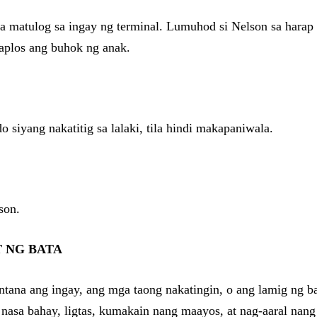
a matulog sa ingay ng terminal. Lumuhod si Nelson sa harap
aplos ang buhok ng anak.
siyang nakatitig sa lalaki, tila hindi makapaniwala.
son.
T NG BATA
intana ang ingay, ang mga taong nakatingin, o ang lamig ng 
nasa bahay, ligtas, kumakain nang maayos, at nag-aaral nang