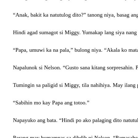
“Anak, bakit ka natutulog dito?” tanong niya, basag a
Hindi agad sumagot si Miggy. Yumakap lang siya nang 
“Papa, umuwi ka na pala,” bulong niya. “Akala ko mata
Napalunok si Nelson. “Gusto sana kitang sorpresahin. P
Tumingin sa paligid si Miggy, tila nahihiya. May ilang
“Sabihin mo kay Papa ang totoo.”
Napayuko ang bata. “Hindi po ako palaging dito natut
Parang may humampas sa dibdib ni Nelson. “Pamasah