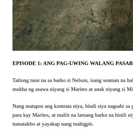
EPISODE 1: ANG PAG-UWING WALANG PASAB
Tatlong taon na sa barko si Nelson, isang seaman na ha
mukha ng asawa niyang si Marites at anak niyang si Miggy
Nang matapos ang kontrata niya, hindi siya nagsabi s
para kay Marites, at maliit na laruang barko na binili 
tumatakbo at yayakap nang mahigpit.