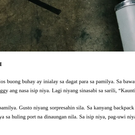
I
los buong buhay ay inialay sa dagat para sa pamilya. Sa bawa
 ang nasa isip niya. Lagi niyang sinasabi sa sarili, “Kaunting
a pamilya. Gusto niyang sorpresahin sila. Sa kanyang backpa
niya sa huling port na dinaungan nila. Sa isip niya, pag-uwi n