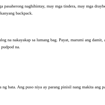
ga pasaherong naghihintay, may mga tindera, may mga drayb
g kanyang backpack.
ulog na nakayakap sa lumang bag. Payat, marumi ang damit, 
s pudpod na.
ng bata. Ang puso niya ay parang pinisil nang makita ang pa