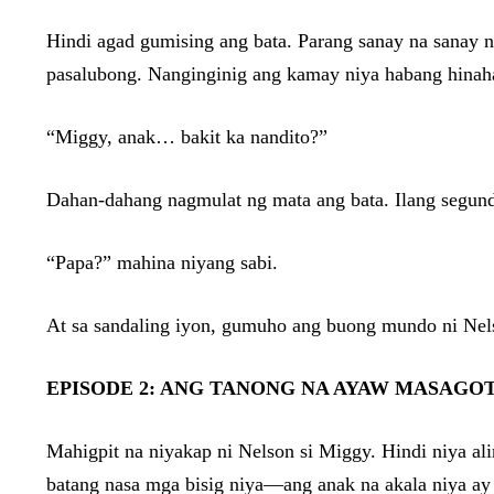
Hindi agad gumising ang bata. Parang sanay na sanay n
pasalubong. Nanginginig ang kamay niya habang hinah
“Miggy, anak… bakit ka nandito?”
Dahan-dahang nagmulat ng mata ang bata. Ilang segundo 
“Papa?” mahina niyang sabi.
At sa sandaling iyon, gumuho ang buong mundo ni Nel
EPISODE 2: ANG TANONG NA AYAW MASAGO
Mahigpit na niyakap ni Nelson si Miggy. Hindi niya al
batang nasa mga bisig niya—ang anak na akala niya ay 