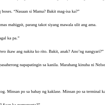
ng boses. “Nasaan si Mama? Bakit mag-isa ka?”
mas mahigpit, parang takot siyang mawala ulit ang ama.
gal ka pa.”
ero ikaw ang nakita ko rito. Bakit, anak? Ano’ng nangyari?”
 pasaherong napapatingin sa kanila. Marahang kinuha ni Nels
ulog. Minsan po sa bahay ng kaklase. Minsan po sa terminal 
e? Saan ka pumupunta?”