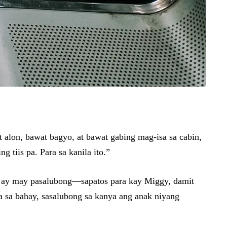
t alon, bawat bagyo, at bawat gabing mag-isa sa cabin,
 tiis pa. Para sa kanila ito.”
ck ay may pasalubong—sapatos para kay Miggy, damit
iya sa bahay, sasalubong sa kanya ang anak niyang