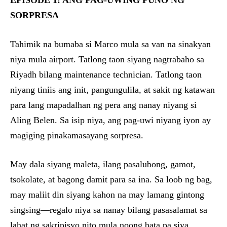
EPISODE 1: ANG PAG-UWING PUNO NG
SORPRESA
Tahimik na bumaba si Marco mula sa van na sinakyan
niya mula airport. Tatlong taon siyang nagtrabaho sa
Riyadh bilang maintenance technician. Tatlong taon
niyang tiniis ang init, pangungulila, at sakit ng katawan
para lang mapadalhan ng pera ang nanay niyang si
Aling Belen. Sa isip niya, ang pag-uwi niyang iyon ay
magiging pinakamasayang sorpresa.
May dala siyang maleta, ilang pasalubong, gamot,
tsokolate, at bagong damit para sa ina. Sa loob ng bag,
may maliit din siyang kahon na may lamang gintong
singsing—regalo niya sa nanay bilang pasasalamat sa
lahat ng sakripisyo nito mula noong bata pa siya.