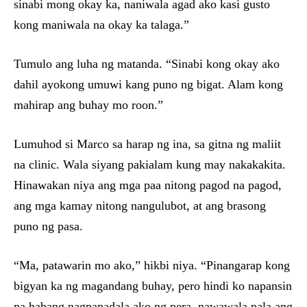
sinabi mong okay ka, naniwala agad ako kasi gusto
kong maniwala na okay ka talaga.”
Tumulo ang luha ng matanda. “Sinabi kong okay ako
dahil ayokong umuwi kang puno ng bigat. Alam kong
mahirap ang buhay mo roon.”
Lumuhod si Marco sa harap ng ina, sa gitna ng maliit
na clinic. Wala siyang pakialam kung may nakakakita.
Hinawakan niya ang mga paa nitong pagod na pagod,
ang mga kamay nitong nangulubot, at ang brasong
puno ng pasa.
“Ma, patawarin mo ako,” hikbi niya. “Pinangarap kong
bigyan ka ng magandang buhay, pero hindi ko napansin
na habang nagpapadala ako ng pera, nawawala pala ang