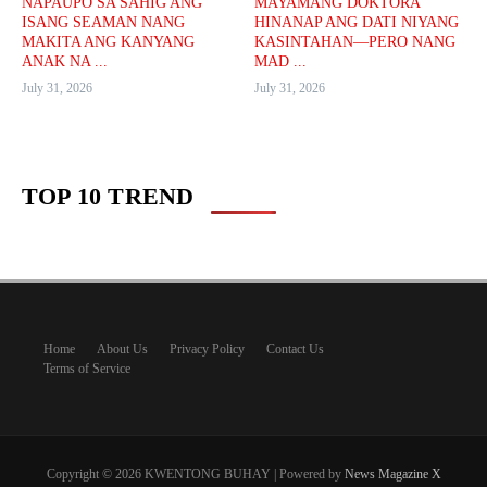
NAPAUPO SA SAHIG ANG
MAYAMANG DOKTORA
ISANG SEAMAN NANG
HINANAP ANG DATI NIYANG
MAKITA ANG KANYANG
KASINTAHAN—PERO NANG
ANAK NA ...
MAD ...
July 31, 2026
July 31, 2026
TOP 10 TREND
Home
About Us
Privacy Policy
Contact Us
Terms of Service
Copyright © 2026 KWENTONG BUHAY | Powered by
News Magazine X