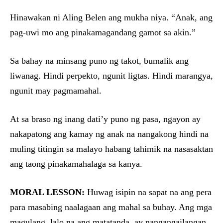
Hinawakan ni Aling Belen ang mukha niya. “Anak, ang
pag-uwi mo ang pinakamagandang gamot sa akin.”
Sa bahay na minsang puno ng takot, bumalik ang
liwanag. Hindi perpekto, ngunit ligtas. Hindi marangya,
ngunit may pagmamahal.
At sa braso ng inang dati’y puno ng pasa, ngayon ay
nakapatong ang kamay ng anak na nangakong hindi na
muling titingin sa malayo habang tahimik na nasasaktan
ang taong pinakamahalaga sa kanya.
MORAL LESSON:
Huwag isipin na sapat na ang pera
para masabing naalagaan ang mahal sa buhay. Ang mga
magulang, lalo na ang matatanda, ay nangangailangan