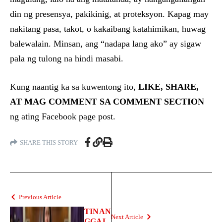
din ng presensya, pakikinig, at proteksyon. Kapag may
nakitang pasa, takot, o kakaibang katahimikan, huwag
balewalain. Minsan, ang “nadapa lang ako” ay sigaw
pala ng tulong na hindi masabi.
Kung naantig ka sa kuwentong ito,
LIKE, SHARE,
AT MAG COMMENT SA COMMENT SECTION
ng ating Facebook page post.
SHARE THIS STORY
Previous Article
TINAN
Next Article
GGAL