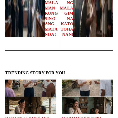
MALA
NG
MAN
MALA
KUNG
GIM
SINO
NA
ANG
KATO
MATA
TOHA
NDA!
NAN!
TRENDING STORY FOR YOU