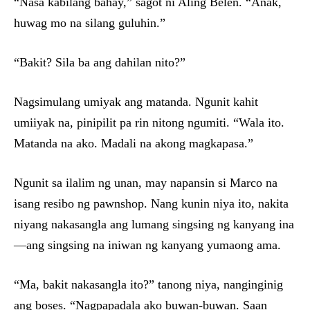
“Nasa kabilang bahay,” sagot ni Aling Belen. “Anak,
huwag mo na silang guluhin.”
“Bakit? Sila ba ang dahilan nito?”
Nagsimulang umiyak ang matanda. Ngunit kahit
umiiyak na, pinipilit pa rin nitong ngumiti. “Wala ito.
Matanda na ako. Madali na akong magkapasa.”
Ngunit sa ilalim ng unan, may napansin si Marco na
isang resibo ng pawnshop. Nang kunin niya ito, nakita
niyang nakasangla ang lumang singsing ng kanyang ina
—ang singsing na iniwan ng kanyang yumaong ama.
“Ma, bakit nakasangla ito?” tanong niya, nanginginig
ang boses. “Nagpapadala ako buwan-buwan. Saan