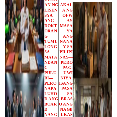
AN NG
AKAL
LISEN
A NG
SYA
OFW
ANG
AY
DOKT
MASA
ORAN
YA
G
ANG
TUMU
NANA
LONG
Y SA
SA
PILIPI
MATA
NAS—
NDAN
PERO
G
PAG-
PULU
UWI
BI—
NIYA,
PERO
ISANG
NAPA
PASA
LUHO
SA
D ANG
BRAS
BOAR
O ANG
D
NAGB
NANG
UKAS