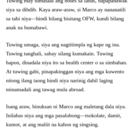
Tuwing may tumataas ang boses sa labas, napapahawak
siya sa dibdib. Kaya araw-araw, si Marco ay nananatili
sa tabi niya—hindi bilang bisitang OFW, kundi bilang
anak na bumabawi.
Tuwing umaga, siya ang nagtitimpla ng kape ng ina.
Tuwing tanghali, sabay silang kumakain. Tuwing
hapon, dinadala niya ito sa health center o sa simbahan.
At tuwing gabi, pinapakinggan niya ang mga kuwento
nitong ilang taong hindi niya narinig dahil laging
minamadali ang tawag mula abroad.
Isang araw, binuksan ni Marco ang maletang dala niya.
Inilabas niya ang mga pasalubong—tsokolate, damit,
kumot, at ang maliit na kahon ng singsing.