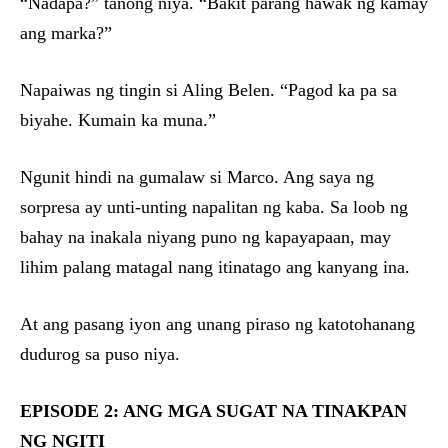
“Nadapa?” tanong niya. “Bakit parang hawak ng kamay
ang marka?”
Napaiwas ng tingin si Aling Belen. “Pagod ka pa sa
biyahe. Kumain ka muna.”
Ngunit hindi na gumalaw si Marco. Ang saya ng
sorpresa ay unti-unting napalitan ng kaba. Sa loob ng
bahay na inakala niyang puno ng kapayapaan, may
lihim palang matagal nang itinatago ang kanyang ina.
At ang pasang iyon ang unang piraso ng katotohanang
dudurog sa puso niya.
EPISODE 2: ANG MGA SUGAT NA TINAKPAN
NG NGITI