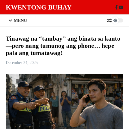
Skip to content
KWENTONG BUHAY
MENU
Tinawag na “tambay” ang binata sa kanto
—pero nang tumunog ang phone… hepe
pala ang tumatawag!
December 24, 2025