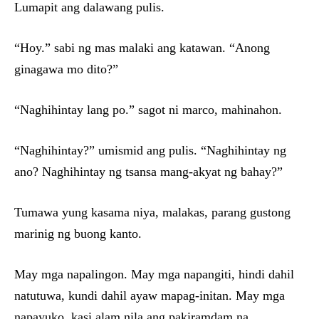
Lumapit ang dalawang pulis.
“Hoy.” sabi ng mas malaki ang katawan. “Anong
ginagawa mo dito?”
“Naghihintay lang po.” sagot ni marco, mahinahon.
“Naghihintay?” umismid ang pulis. “Naghihintay ng
ano? Naghihintay ng tsansa mang-akyat ng bahay?”
Tumawa yung kasama niya, malakas, parang gustong
marinig ng buong kanto.
May mga napalingon. May mga napangiti, hindi dahil
natutuwa, kundi dahil ayaw mapag-initan. May mga
napayuko, kasi alam nila ang pakiramdam na