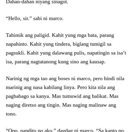
Dahan-dahan niyang sinagot.
“Hello, sir.” sabi ni marco.
Tahimik ang paligid. Kahit yung mga bata, parang
napahinto. Kahit yung tindera, biglang tumigil sa
pagsukli. Kahit yung dalawang pulis, napatingin sa isa’t
isa, parang nagtatanong kung sino ang kausap.
Narinig ng mga tao ang boses ni marco, pero hindi nila
marinig ang nasa kabilang linya. Pero kita nila ang
pagbabago sa kanya. Mas tumuwid ang balikat. Mas
naging diretso ang tingin. Mas naging malinaw ang
tono.
“Opo, nandito po ako.” dagdag ni marco. “Sa kanto po,