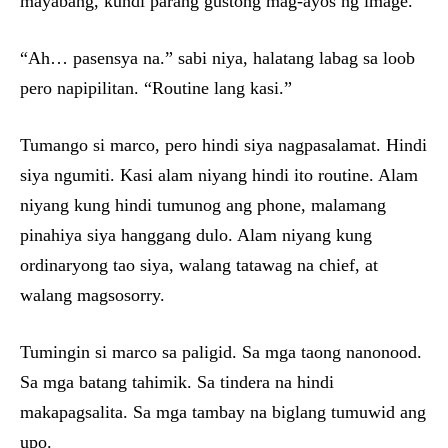
mayabang, kundi parang gustong mag-ayos ng image.
“Ah… pasensya na.” sabi niya, halatang labag sa loob
pero napipilitan. “Routine lang kasi.”
Tumango si marco, pero hindi siya nagpasalamat. Hindi
siya ngumiti. Kasi alam niyang hindi ito routine. Alam
niyang kung hindi tumunog ang phone, malamang
pinahiya siya hanggang dulo. Alam niyang kung
ordinaryong tao siya, walang tatawag na chief, at
walang magsosorry.
Tumingin si marco sa paligid. Sa mga taong nanonood.
Sa mga batang tahimik. Sa tindera na hindi
makapagsalita. Sa mga tambay na biglang tumuwid ang
upo.