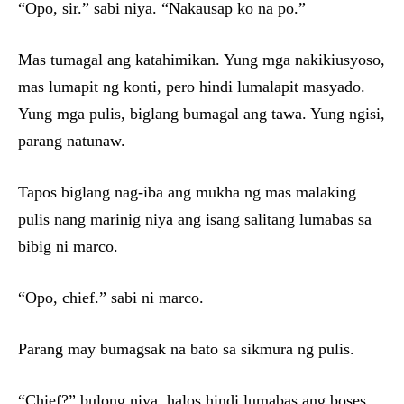
“Opo, sir.” sabi niya. “Nakausap ko na po.”
Mas tumagal ang katahimikan. Yung mga nakikiusyoso,
mas lumapit ng konti, pero hindi lumalapit masyado.
Yung mga pulis, biglang bumagal ang tawa. Yung ngisi,
parang natunaw.
Tapos biglang nag-iba ang mukha ng mas malaking
pulis nang marinig niya ang isang salitang lumabas sa
bibig ni marco.
“Opo, chief.” sabi ni marco.
Parang may bumagsak na bato sa sikmura ng pulis.
“Chief?” bulong niya, halos hindi lumabas ang boses.