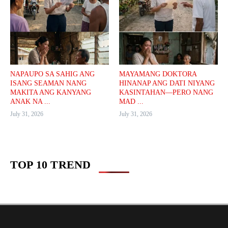
NAPAUPO SA SAHIG ANG
MAYAMANG DOKTORA
ISANG SEAMAN NANG
HINANAP ANG DATI NIYANG
MAKITA ANG KANYANG
KASINTAHAN—PERO NANG
ANAK NA ...
MAD ...
July 31, 2026
July 31, 2026
TOP 10 TREND