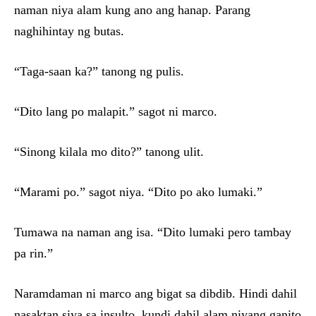
naman niya alam kung ano ang hanap. Parang
naghihintay ng butas.
“Taga-saan ka?” tanong ng pulis.
“Dito lang po malapit.” sagot ni marco.
“Sinong kilala mo dito?” tanong ulit.
“Marami po.” sagot niya. “Dito po ako lumaki.”
Tumawa na naman ang isa. “Dito lumaki pero tambay
pa rin.”
Naramdaman ni marco ang bigat sa dibdib. Hindi dahil
nasaktan siya sa insulto, kundi dahil alam niyang ganito