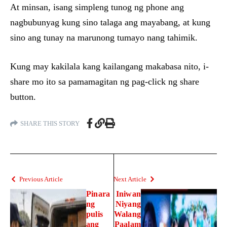
At minsan, isang simpleng tunog ng phone ang
nagbubunyag kung sino talaga ang mayabang, at kung
sino ang tunay na marunong tumayo nang tahimik.
Kung may kakilala kang kailangang makabasa nito, i-
share mo ito sa pamamagitan ng pag-click ng share
button.
SHARE THIS STORY
Previous Article
Next Article
Pinara
Iniwan
ng
Niyang
pulis
Walang
ang
Paalam