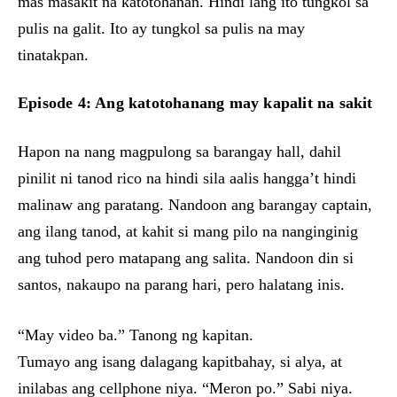
mas masakit na katotohanan. Hindi lang ito tungkol sa
pulis na galit. Ito ay tungkol sa pulis na may
tinatakpan.
Episode 4: Ang katotohanang may kapalit na sakit
Hapon na nang magpulong sa barangay hall, dahil
pinilit ni tanod rico na hindi sila aalis hangga’t hindi
malinaw ang paratang. Nandoon ang barangay captain,
ang ilang tanod, at kahit si mang pilo na nanginginig
ang tuhod pero matapang ang salita. Nandoon din si
santos, nakaupo na parang hari, pero halatang inis.
“May video ba.” Tanong ng kapitan.
Tumayo ang isang dalagang kapitbahay, si alya, at
inilabas ang cellphone niya. “Meron po.” Sabi niya.