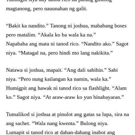
magtanong, pero nauunahan ng galit.
“Bakit ka nandito.” Tanong ni joshua, mababang boses
pero matalim. “Akala ko ba wala ka na.”
Napababa ang mata ni tanod rico. “Nandito ako.” Sagot
niya. “Matagal na, pero hindi mo lang nakikita.”
Natawa si joshua, mapait. “Ang dali sabihin.” Sabi
niya. “Pero nung kailangan ka namin, wala ka.”
Humigpit ang hawak ni tanod rico sa flashlight. “Alam
ko.” Sagot niya. “At araw-araw ko yun binabayaran.”
Tumalikod si joshua at pinulot ang gatas sa lupa, sira na
ang sachet. “Wala nang kwenta.” Bulong niya.
Lumapit si tanod rico at dahan-dahang inabot ang