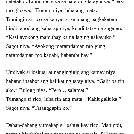
natatakot. Lumuhod siya sa harap ng tatay niya. “Bakit
mo ginawa.” Tanong niya, luha ang mata.
Tumingin si rico sa kanya, at sa unang pagkakataon,
hindi tanod ang kaharap niya, kundi tatay na sugatan.
“Kasi ayokong mamuhay ka na laging nakayuko.”
Sagot niya. “Ayokong maramdaman mo yung
naramdaman mo kagabi, habambuhay.”
Umiiyak si joshua, at nanginginig ang kamay niya
habang inaabot ang balikat ng tatay niya. “Galit pa rin
ako.” Bulong niya. “Pero… salamat.”
Tumango si rico, luha rin ang mata. “Kahit galit ka.”
Sagot niya. “Tatanggapin ko.”
Dahan-dahang yumakap si joshua kay rico. Mahigpit,