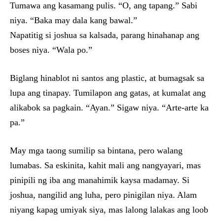
Tumawa ang kasamang pulis. “O, ang tapang.” Sabi
niya. “Baka may dala kang bawal.”
Napatitig si joshua sa kalsada, parang hinahanap ang
boses niya. “Wala po.”
Biglang hinablot ni santos ang plastic, at bumagsak sa
lupa ang tinapay. Tumilapon ang gatas, at kumalat ang
alikabok sa pagkain. “Ayan.” Sigaw niya. “Arte-arte ka
pa.”
May mga taong sumilip sa bintana, pero walang
lumabas. Sa eskinita, kahit mali ang nangyayari, mas
pinipili ng iba ang manahimik kaysa madamay. Si
joshua, nangilid ang luha, pero pinigilan niya. Alam
niyang kapag umiyak siya, mas lalong lalakas ang loob