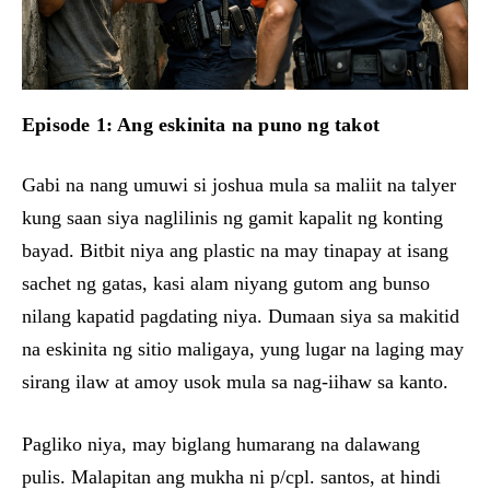
Episode 1: Ang eskinita na puno ng takot
Gabi na nang umuwi si joshua mula sa maliit na talyer
kung saan siya naglilinis ng gamit kapalit ng konting
bayad. Bitbit niya ang plastic na may tinapay at isang
sachet ng gatas, kasi alam niyang gutom ang bunso
nilang kapatid pagdating niya. Dumaan siya sa makitid
na eskinita ng sitio maligaya, yung lugar na laging may
sirang ilaw at amoy usok mula sa nag-iihaw sa kanto.
Pagliko niya, may biglang humarang na dalawang
pulis. Malapitan ang mukha ni p/cpl. santos, at hindi