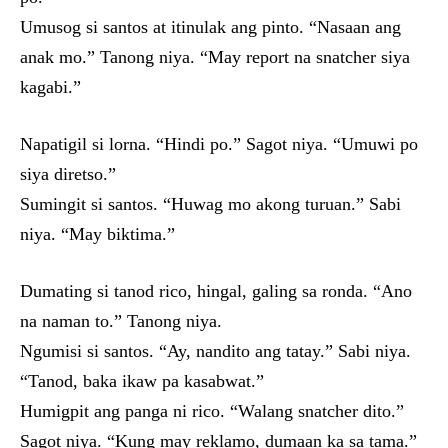
Umusog si santos at itinulak ang pinto. “Nasaan ang
anak mo.” Tanong niya. “May report na snatcher siya
kagabi.”
Napatigil si lorna. “Hindi po.” Sagot niya. “Umuwi po
siya diretso.”
Sumingit si santos. “Huwag mo akong turuan.” Sabi
niya. “May biktima.”
Dumating si tanod rico, hingal, galing sa ronda. “Ano
na naman to.” Tanong niya.
Ngumisi si santos. “Ay, nandito ang tatay.” Sabi niya.
“Tanod, baka ikaw pa kasabwat.”
Humigpit ang panga ni rico. “Walang snatcher dito.”
Sagot niya. “Kung may reklamo, dumaan ka sa tama.”