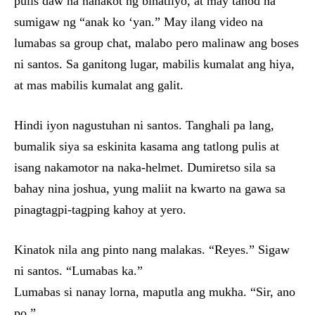
pulis daw na nanakot ng binatilyo, at may tanod na
sumigaw ng “anak ko ‘yan.” May ilang video na
lumabas sa group chat, malabo pero malinaw ang boses
ni santos. Sa ganitong lugar, mabilis kumalat ang hiya,
at mas mabilis kumalat ang galit.
Hindi iyon nagustuhan ni santos. Tanghali pa lang,
bumalik siya sa eskinita kasama ang tatlong pulis at
isang nakamotor na naka-helmet. Dumiretso sila sa
bahay nina joshua, yung maliit na kwarto na gawa sa
pinagtagpi-tagping kahoy at yero.
Kinatok nila ang pinto nang malakas. “Reyes.” Sigaw
ni santos. “Lumabas ka.”
Lumabas si nanay lorna, maputla ang mukha. “Sir, ano
po.”