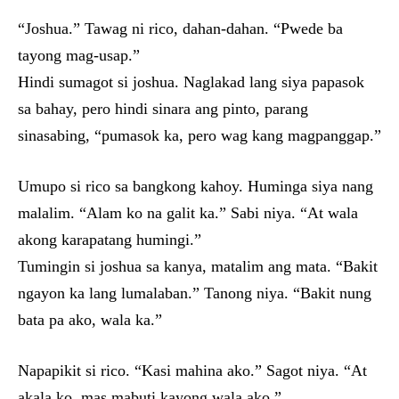
“Joshua.” Tawag ni rico, dahan-dahan. “Pwede ba
tayong mag-usap.”
Hindi sumagot si joshua. Naglakad lang siya papasok
sa bahay, pero hindi sinara ang pinto, parang
sinasabing, “pumasok ka, pero wag kang magpanggap.”
Umupo si rico sa bangkong kahoy. Huminga siya nang
malalim. “Alam ko na galit ka.” Sabi niya. “At wala
akong karapatang humingi.”
Tumingin si joshua sa kanya, matalim ang mata. “Bakit
ngayon ka lang lumalaban.” Tanong niya. “Bakit nung
bata pa ako, wala ka.”
Napapikit si rico. “Kasi mahina ako.” Sagot niya. “At
akala ko, mas mabuti kayong wala ako.”