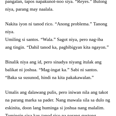
pangalan, tapos napakunot-noo siya. “Reyes.” Bulong
niya, parang may naalala.
Nakita iyon ni tanod rico. “Anong problema.” Tanong
niya.
Umiling si santos. “Wala.” Sagot niya, pero nag-iba
ang tingin. “Dahil tanod ka, pagbibigyan kita ngayon.”
Binalik niya ang id, pero sinadya niyang itulak ang
balikat ni joshua. “Mag-ingat ka.” Sabi ni santos.
“Baka sa susunod, hindi na kita pakakawalan.”
Umalis ang dalawang pulis, pero iniwan nila ang takot
na parang marka sa pader. Nang mawala sila sa dulo ng
eskinita, doon lang huminga si joshua nang malalim.
Tumingin siya kay tanod rico na parang gustong