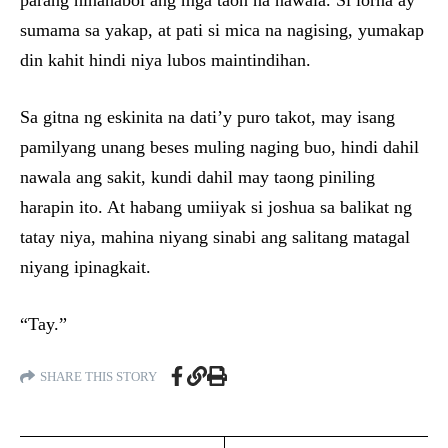
parang hinahabol ang mga taon na nawala. Si lorna ay
sumama sa yakap, at pati si mica na nagising, yumakap
din kahit hindi niya lubos maintindihan.
Sa gitna ng eskinita na dati’y puro takot, may isang
pamilyang unang beses muling naging buo, hindi dahil
nawala ang sakit, kundi dahil may taong piniling
harapin ito. At habang umiiyak si joshua sa balikat ng
tatay niya, mahina niyang sinabi ang salitang matagal
niyang ipinagkait.
“Tay.”
SHARE THIS STORY