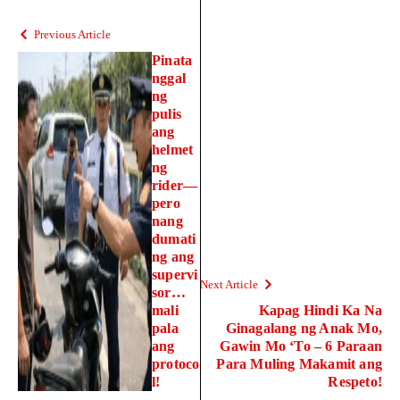
Previous Article
Pinata
nggal
ng
pulis
ang
helmet
ng
rider—
pero
nang
dumati
ng ang
supervi
Next Article
sor…
mali
Kapag Hindi Ka Na
pala
Ginagalang ng Anak Mo,
ang
Gawin Mo ‘To – 6 Paraan
protoco
Para Muling Makamit ang
l!
Respeto!