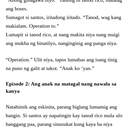
“Anong ginagawa niyo.” Tanong ni tanod rico, matatag
ang boses.
Sumagot si santos, iritadong iritado. “Tanod, wag kang
makialam. Operation to.”
Lumapit si tanod rico, at nang makita niya nang maigi
ang mukha ng binatilyo, nanginginig ang panga niya.
“Operation.” Ulit niya, tapos lumabas ang isang tinig
na puno ng galit at takot. “Anak ko ‘yan.”
Episode 2: Ang anak na matagal nang nawala sa
kanya
Natahimik ang eskinita, parang biglang lumamig ang
hangin. Si santos ay napatingin kay tanod rico mula ulo
hanggang paa, parang sinusukat kung kaya ba niya