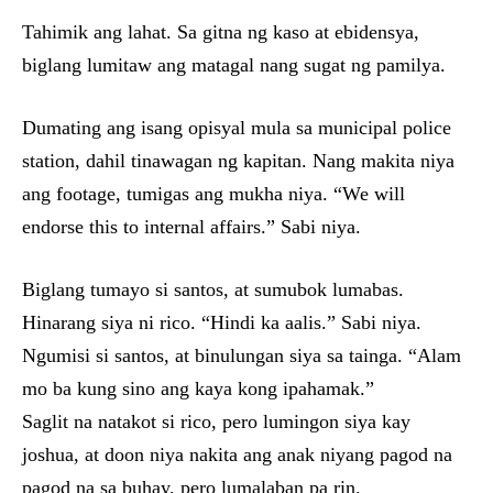
Tahimik ang lahat. Sa gitna ng kaso at ebidensya,
biglang lumitaw ang matagal nang sugat ng pamilya.
Dumating ang isang opisyal mula sa municipal police
station, dahil tinawagan ng kapitan. Nang makita niya
ang footage, tumigas ang mukha niya. “We will
endorse this to internal affairs.” Sabi niya.
Biglang tumayo si santos, at sumubok lumabas.
Hinarang siya ni rico. “Hindi ka aalis.” Sabi niya.
Ngumisi si santos, at binulungan siya sa tainga. “Alam
mo ba kung sino ang kaya kong ipahamak.”
Saglit na natakot si rico, pero lumingon siya kay
joshua, at doon niya nakita ang anak niyang pagod na
pagod na sa buhay, pero lumalaban pa rin.