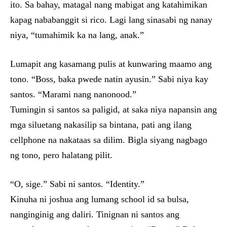
ito. Sa bahay, matagal nang mabigat ang katahimikan
kapag nababanggit si rico. Lagi lang sinasabi ng nanay
niya, “tumahimik ka na lang, anak.”
Lumapit ang kasamang pulis at kunwaring maamo ang
tono. “Boss, baka pwede natin ayusin.” Sabi niya kay
santos. “Marami nang nanonood.”
Tumingin si santos sa paligid, at saka niya napansin ang
mga siluetang nakasilip sa bintana, pati ang ilang
cellphone na nakataas sa dilim. Bigla siyang nagbago
ng tono, pero halatang pilit.
“O, sige.” Sabi ni santos. “Identity.”
Kinuha ni joshua ang lumang school id sa bulsa,
nanginginig ang daliri. Tinignan ni santos ang