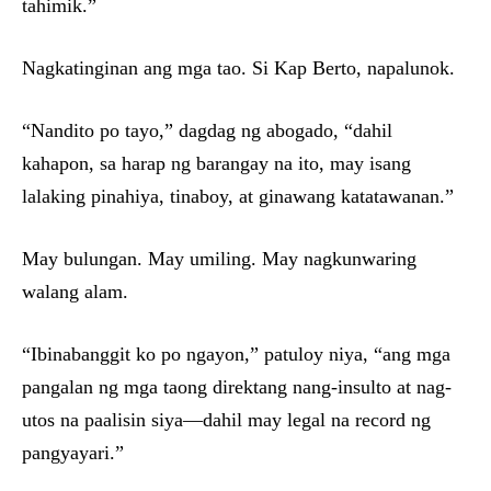
tahimik.”
Nagkatinginan ang mga tao. Si Kap Berto, napalunok.
“Nandito po tayo,” dagdag ng abogado, “dahil
kahapon, sa harap ng barangay na ito, may isang
lalaking pinahiya, tinaboy, at ginawang katatawanan.”
May bulungan. May umiling. May nagkunwaring
walang alam.
“Ibinabanggit ko po ngayon,” patuloy niya, “ang mga
pangalan ng mga taong direktang nang-insulto at nag-
utos na paalisin siya—dahil may legal na record ng
pangyayari.”