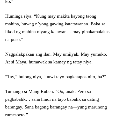
ko.”
Huminga siya. “Kung may makita kayong taong
mahina, huwag n’yong gawing katatawanan. Baka sa
likod ng mahina niyang katawan… may pinakamalakas
na puso.”
Nagpalakpakan ang ilan. May umiiyak. May yumuko.
At si Maya, humawak sa kamay ng tatay niya.
“Tay,” bulong niya, “uuwi tayo pagkatapos nito, ha?”
Tumango si Mang Ruben. “Oo, anak. Pero sa
pagbabalik… sana hindi na tayo babalik sa dating
barangay. Sana bagong barangay na—yung marunong
rumespeto.”