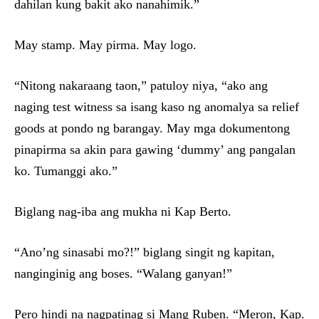
dahilan kung bakit ako nanahimik.”
May stamp. May pirma. May logo.
“Nitong nakaraang taon,” patuloy niya, “ako ang
naging test witness sa isang kaso ng anomalya sa relief
goods at pondo ng barangay. May mga dokumentong
pinapirma sa akin para gawing ‘dummy’ ang pangalan
ko. Tumanggi ako.”
Biglang nag-iba ang mukha ni Kap Berto.
“Ano’ng sinasabi mo?!” biglang singit ng kapitan,
nanginginig ang boses. “Walang ganyan!”
Pero hindi na nagpatinag si Mang Ruben. “Meron, Kap.