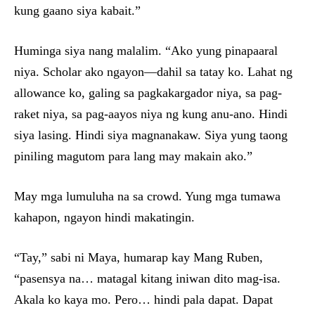
kung gaano siya kabait.”
Huminga siya nang malalim. “Ako yung pinapaaral
niya. Scholar ako ngayon—dahil sa tatay ko. Lahat ng
allowance ko, galing sa pagkakargador niya, sa pag-
raket niya, sa pag-aayos niya ng kung anu-ano. Hindi
siya lasing. Hindi siya magnanakaw. Siya yung taong
piniling magutom para lang may makain ako.”
May mga lumuluha na sa crowd. Yung mga tumawa
kahapon, ngayon hindi makatingin.
“Tay,” sabi ni Maya, humarap kay Mang Ruben,
“pasensya na… matagal kitang iniwan dito mag-isa.
Akala ko kaya mo. Pero… hindi pala dapat. Dapat