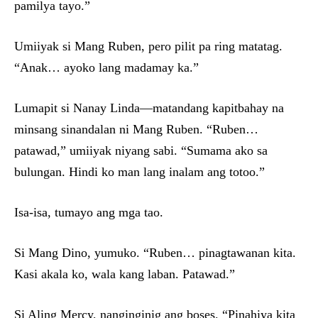
pamilya tayo.”
Umiiyak si Mang Ruben, pero pilit pa ring matatag.
“Anak… ayoko lang madamay ka.”
Lumapit si Nanay Linda—matandang kapitbahay na
minsang sinandalan ni Mang Ruben. “Ruben…
patawad,” umiiyak niyang sabi. “Sumama ako sa
bulungan. Hindi ko man lang inalam ang totoo.”
Isa-isa, tumayo ang mga tao.
Si Mang Dino, yumuko. “Ruben… pinagtawanan kita.
Kasi akala ko, wala kang laban. Patawad.”
Si Aling Mercy, nanginginig ang boses. “Pinahiya kita