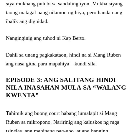
siya mukhang pulubi sa sandaling iyon. Mukha siyang
taong matagal nang nilamon ng hiya, pero handa nang
ibalik ang dignidad.
Nanginginig ang tuhod ni Kap Berto.
Dahil sa unang pagkakataon, hindi na si Mang Ruben
ang nasa gitna para mapahiya—kundi sila.
EPISODE 3: ANG SALITANG HINDI
NILA INASAHAN MULA SA “WALANG
KWENTA”
Tahimik ang buong court habang lumalapit si Mang
Ruben sa mikropono. Naririnig ang kaluskos ng mga
tsinelas, ang mahinang pag-ubo, at ang hanging