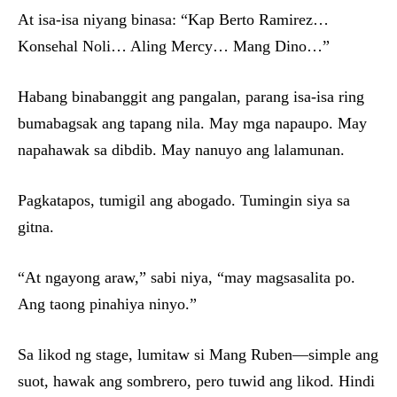
At isa-isa niyang binasa: “Kap Berto Ramirez…
Konsehal Noli… Aling Mercy… Mang Dino…”
Habang binabanggit ang pangalan, parang isa-isa ring
bumabagsak ang tapang nila. May mga napaupo. May
napahawak sa dibdib. May nanuyo ang lalamunan.
Pagkatapos, tumigil ang abogado. Tumingin siya sa
gitna.
“At ngayong araw,” sabi niya, “may magsasalita po.
Ang taong pinahiya ninyo.”
Sa likod ng stage, lumitaw si Mang Ruben—simple ang
suot, hawak ang sombrero, pero tuwid ang likod. Hindi