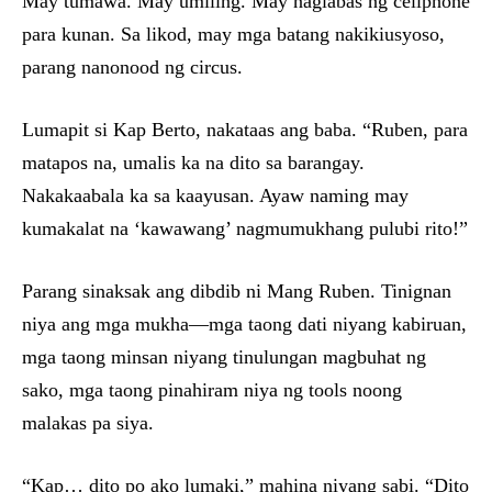
May tumawa. May umiling. May naglabas ng cellphone
para kunan. Sa likod, may mga batang nakikiusyoso,
parang nanonood ng circus.
Lumapit si Kap Berto, nakataas ang baba. “Ruben, para
matapos na, umalis ka na dito sa barangay.
Nakakaabala ka sa kaayusan. Ayaw naming may
kumakalat na ‘kawawang’ nagmumukhang pulubi rito!”
Parang sinaksak ang dibdib ni Mang Ruben. Tinignan
niya ang mga mukha—mga taong dati niyang kabiruan,
mga taong minsan niyang tinulungan magbuhat ng
sako, mga taong pinahiram niya ng tools noong
malakas pa siya.
“Kap… dito po ako lumaki,” mahina niyang sabi. “Dito