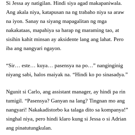
Si Jessa ay natigilan. Hindi siya agad makapaniwala.
Ang akala niya, katapusan na ng trabaho niya sa araw
na iyon. Sanay na siyang mapagalitan ng mga
nakakataas, mapahiya sa harap ng maraming tao, at
sisihin kahit minsan ay aksidente lang ang lahat. Pero
iba ang nangyari ngayon.
“Sir… este… kuya… pasensya na po…” nanginginig
niyang sabi, halos maiyak na. “Hindi ko po sinasadya.”
Ngunit si Carlo, ang assistant manager, ay hindi pa rin
tumigil. “Pasensya? Ganyan na lang? Tingnan mo ang
nangyari! Nakakadistorbo ka talaga dito sa kompanya!”
singhal niya, pero hindi klaro kung si Jessa o si Adrian
ang pinatutungkulan.