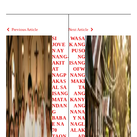
Previous Article
Next Article
SI
WASA
JOVE
K ANG
N AY
PUSO
NANG-
NG
AKIT
ISANG
AT
OFW
NAGP
NANG
AKAS
MAKI
AL SA
TA
ISANG
ANG
MATA
KANY
NDAN
ANG
G
NANA
BABA
Y NA
E NA
NAGL
70
ALAK
TAON
AD