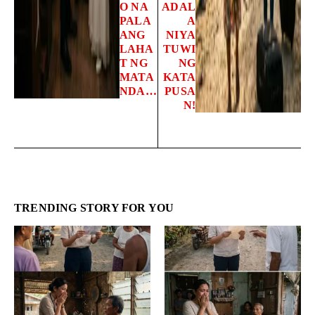
O NA
ADAL
PALA
A
ANG
NIYA
LAHA
TUWI
T NG
NG
MATA
KATA
NDA…
PUSA
N!
TRENDING STORY FOR YOU