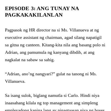
EPISODE 3: ANG TUNAY NA
PAGKAKAKILANLAN
Pagpasok ng HR director na si Ms. Villanueva at ng
executive assistant ng chairman, agad silang napatigil
sa gitna ng canteen. Kitang-kita nila ang basang polo ni
Adrian, ang pamumula ng kanyang dibdib, at ang
nagkalat na sabaw sa sahig.
“Adrian, ano’ng nangyari?” gulat na tanong ni Ms.
Villanueva.
Sa isang sulok, biglang namutla si Carlo. Hindi niya
inaasahang kilala ng top management ang simpleng
empleyadong kanina lang ay pinagtaasan niya ng boses.