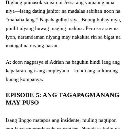
Biglang pumasok sa isip ni Jessa ang yumaong ama
niya—isang dating janitor na madalas sabihan noon na
“mababa lang.” Napahagulhol siya. Buong buhay niya,
pinilit niyang huwag maging mahina. Pero sa araw na
iyon, naramdaman niyang may nakakita rin sa bigat na
matagal na niyang pasan.
At doon nagpasya si Adrian na baguhin hindi lang ang
kapalaran ng isang empleyado—kundi ang kultura ng
buong kompanya.
EPISODE 5: ANG TAGAPAGMANANG
MAY PUSO
Isang linggo matapos ang insidente, muling nagtipon
ang lahat ng empleyado sa canteen. Ngunit sa halip na