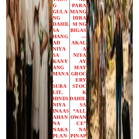
G
PARA
GULA
MANG
NG
HIRA
DAHIL
M NG
SA
BIGAS
HANG
—
AD
AKAL
NIYA
A
SA
NIYA
KANY
AY
ANG
MAY
MANA
GROC
.
ERY
SUBA
STOC
LIT,
K
HINDI
DAHIL
NIYA
SA
INAAS
“ALL
AHAN
OWAN
NA
CE”
NAKA
NA
PLAN
PINAP