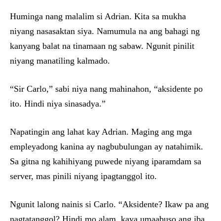
Huminga nang malalim si Adrian. Kita sa mukha
niyang nasasaktan siya. Namumula na ang bahagi ng
kanyang balat na tinamaan ng sabaw. Ngunit pinilit
niyang manatiling kalmado.
“Sir Carlo,” sabi niya nang mahinahon, “aksidente po
ito. Hindi niya sinasadya.”
Napatingin ang lahat kay Adrian. Maging ang mga
empleyadong kanina ay nagbubulungan ay natahimik.
Sa gitna ng kahihiyang puwede niyang iparamdam sa
server, mas pinili niyang ipagtanggol ito.
Ngunit lalong nainis si Carlo. “Aksidente? Ikaw pa ang
nagtatanggol? Hindi mo alam, kaya umaabuso ang iba