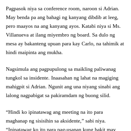
Pagpasok niya sa conference room, naroon si Adrian.
May benda pa ang bahagi ng kanyang dibdib at leeg,
pero maayos na ang kanyang ayos. Katabi niya si Ms.
Villanueva at ilang miyembro ng board. Sa dulo ng
mesa ay bakanteng upuan para kay Carlo, na tahimik at
hindi maipinta ang mukha.
Nagsimula ang pagpupulong sa maikling paliwanag
tungkol sa insidente. Inaasahan ng lahat na magiging
mahigpit si Adrian. Ngunit ang una niyang sinabi ang
lalong nagpabigat sa pakiramdam ng buong silid.
“Hindi ko ipinatawag ang meeting na ito para
maghanap ng sisisihin sa aksidente,” sabi niya.
“Ipinatawag ko ito para pag-usapan kung bakit may