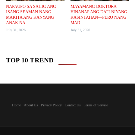
NAPAUPO SA SAHIG ANG
MAYAMANG DOKTORA
ISANG SEAMAN NANG
HINANAP ANG DATI NIYANG
MAKITA ANG KANYANG
KASINTAHAN—PERO NANG
ANAK NA ...
MAD ...
July 31, 2026
July 31, 2026
TOP 10 TREND
Home
About Us
Privacy Policy
Contact Us
Terms of Service