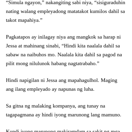
“Simula ngayon,” nakangiting sabi niya, “sisiguraduhin
nating walang empleyadong matatakot kumilos dahil sa
takot mapahiya.”
Pagkatapos ay inilagay niya ang mangkok sa harap ni
Jessa at mahinang sinabi, “Hindi kita naalala dahil sa
sabaw na naibuhos mo. Naalala kita dahil sa pagod na
pilit mong nilulunok habang nagtatrabaho.”
Hindi napigilan ni Jessa ang mapahagulhol. Maging
ang ilang empleyado ay napunas ng luha.
Sa gitna ng malaking kompanya, ang tunay na
tagapagmana ay hindi iyong marunong lang mamuno.
Kundi iyong marunong makiramdam sa sakit ng mga