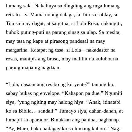
lumang sala. Nakalinya sa dingding ang mga lumang
retrato—si Mama noong dalaga, si Tito sa sablay, si
Tita sa may dagat, at sa gitna, si Lola Rosa, nakangiti,
buhok puting-puti na parang sinag sa ulap. Sa mesita,
may tasa ng kape at pirasong pandesal na may
margarina. Katapat ng tasa, si Lola—nakadaster na
rosas, manipis ang braso, may maliliit na kulubot na
parang mapa ng nagdaan.
“Lola, nasaan ang resibo ng kuryente?” tanong ko,
sabay bukas ng envelope. “Kahapon pa due.” Ngumiti
siya, ’yung ngiting may halong hiya. “Anak, itinatabi
ko sa Biblia… sandali.” Tumayo siya, dahan-dahan, at
lumapit sa aparador. Binuksan ang pahina, naghanap.
“Ay, Mara, baka nailagay ko sa lumang kahon.” Nag-