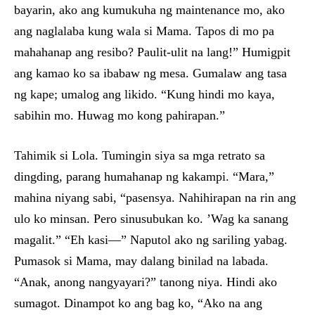
bayarin, ako ang kumukuha ng maintenance mo, ako
ang naglalaba kung wala si Mama. Tapos di mo pa
mahahanap ang resibo? Paulit-ulit na lang!” Humigpit
ang kamao ko sa ibabaw ng mesa. Gumalaw ang tasa
ng kape; umalog ang likido. “Kung hindi mo kaya,
sabihin mo. Huwag mo kong pahirapan.”
Tahimik si Lola. Tumingin siya sa mga retrato sa
dingding, parang humahanap ng kakampi. “Mara,”
mahina niyang sabi, “pasensya. Nahihirapan na rin ang
ulo ko minsan. Pero sinusubukan ko. ’Wag ka sanang
magalit.” “Eh kasi—” Naputol ako ng sariling yabag.
Pumasok si Mama, may dalang binilad na labada.
“Anak, anong nangyayari?” tanong niya. Hindi ako
sumagot. Dinampot ko ang bag ko, “Ako na ang