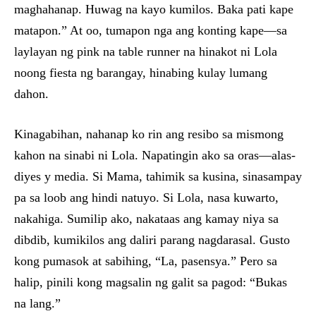
maghahanap. Huwag na kayo kumilos. Baka pati kape
matapon.” At oo, tumapon nga ang konting kape—sa
laylayan ng pink na table runner na hinakot ni Lola
noong fiesta ng barangay, hinabing kulay lumang
dahon.
Kinagabihan, nahanap ko rin ang resibo sa mismong
kahon na sinabi ni Lola. Napatingin ako sa oras—alas-
diyes y media. Si Mama, tahimik sa kusina, sinasampay
pa sa loob ang hindi natuyo. Si Lola, nasa kuwarto,
nakahiga. Sumilip ako, nakataas ang kamay niya sa
dibdib, kumikilos ang daliri parang nagdarasal. Gusto
kong pumasok at sabihing, “La, pasensya.” Pero sa
halip, pinili kong magsalin ng galit sa pagod: “Bukas
na lang.”