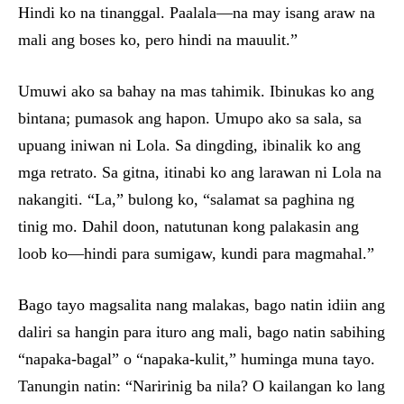
Hindi ko na tinanggal. Paalala—na may isang araw na
mali ang boses ko, pero hindi na mauulit.”
Umuwi ako sa bahay na mas tahimik. Ibinukas ko ang
bintana; pumasok ang hapon. Umupo ako sa sala, sa
upuang iniwan ni Lola. Sa dingding, ibinalik ko ang
mga retrato. Sa gitna, itinabi ko ang larawan ni Lola na
nakangiti. “La,” bulong ko, “salamat sa paghina ng
tinig mo. Dahil doon, natutunan kong palakasin ang
loob ko—hindi para sumigaw, kundi para magmahal.”
Bago tayo magsalita nang malakas, bago natin idiin ang
daliri sa hangin para ituro ang mali, bago natin sabihing
“napaka-bagal” o “napaka-kulit,” huminga muna tayo.
Tanungin natin: “Naririnig ba nila? O kailangan ko lang