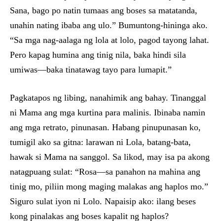
Sana, bago po natin tumaas ang boses sa matatanda,
unahin nating ibaba ang ulo.” Bumuntong-hininga ako.
“Sa mga nag-aalaga ng lola at lolo, pagod tayong lahat.
Pero kapag humina ang tinig nila, baka hindi sila
umiwas—baka tinatawag tayo para lumapit.”
Pagkatapos ng libing, nanahimik ang bahay. Tinanggal
ni Mama ang mga kurtina para malinis. Ibinaba namin
ang mga retrato, pinunasan. Habang pinupunasan ko,
tumigil ako sa gitna: larawan ni Lola, batang-bata,
hawak si Mama na sanggol. Sa likod, may isa pa akong
natagpuang sulat: “Rosa—sa panahon na mahina ang
tinig mo, piliin mong maging malakas ang haplos mo.”
Siguro sulat iyon ni Lolo. Napaisip ako: ilang beses
kong pinalakas ang boses kapalit ng haplos?