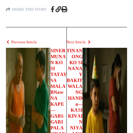
SHARE THIS STORY
Previous Article
Next Article
SINER
TINAN
MUNA
ONG
N KO
KO SI
SI
NANA
TATAY
Y
SA
BAKIT
MALA
WALA
BNaw
NG
NA
HAND
KAPE
a—
—
KASI
GABI-
KINAI
GABI
N
PALA
NIYA