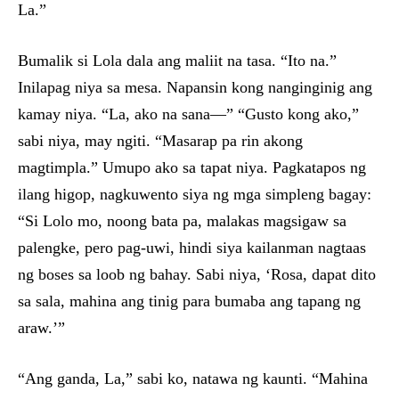
La.”
Bumalik si Lola dala ang maliit na tasa. “Ito na.”
Inilapag niya sa mesa. Napansin kong nanginginig ang
kamay niya. “La, ako na sana—” “Gusto kong ako,”
sabi niya, may ngiti. “Masarap pa rin akong
magtimpla.” Umupo ako sa tapat niya. Pagkatapos ng
ilang higop, nagkuwento siya ng mga simpleng bagay:
“Si Lolo mo, noong bata pa, malakas magsigaw sa
palengke, pero pag-uwi, hindi siya kailanman nagtaas
ng boses sa loob ng bahay. Sabi niya, ‘Rosa, dapat dito
sa sala, mahina ang tinig para bumaba ang tapang ng
araw.’”
“Ang ganda, La,” sabi ko, natawa ng kaunti. “Mahina