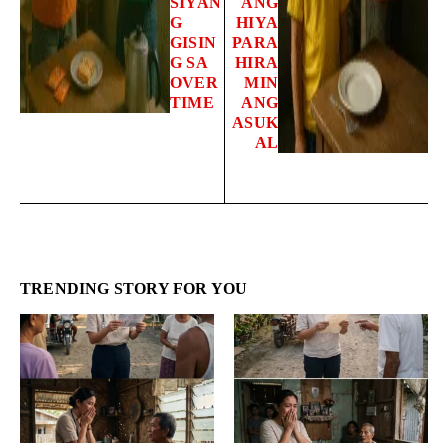
SIYAN
ANG
G
HIYA
GISIN
PARA
G SA
HIRA
OVER
MIN
TIME
ANG
ASUK
AL
TRENDING STORY FOR YOU