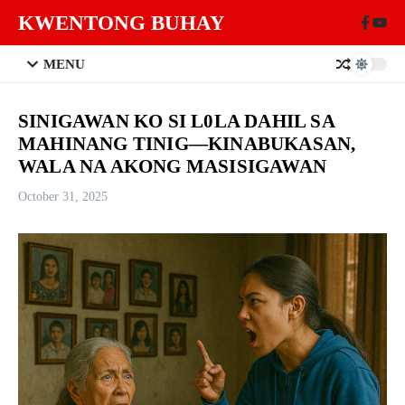
Skip to content
KWENTONG BUHAY
MENU
SINIGAWAN KO SI L0LA DAHIL SA
MAHINANG TINIG—KINABUKASAN,
WALA NA AKONG MASISIGAWAN
October 31, 2025