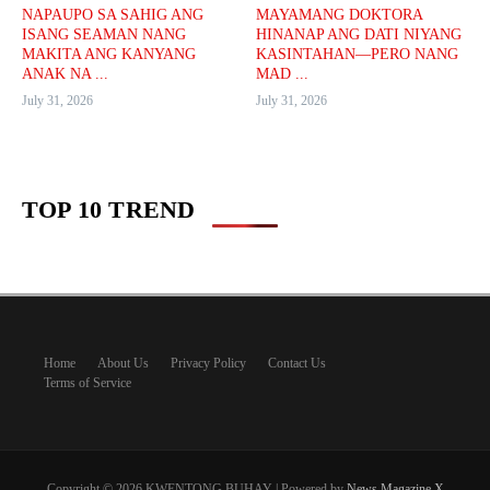
NAPAUPO SA SAHIG ANG
MAYAMANG DOKTORA
ISANG SEAMAN NANG
HINANAP ANG DATI NIYANG
MAKITA ANG KANYANG
KASINTAHAN—PERO NANG
ANAK NA ...
MAD ...
July 31, 2026
July 31, 2026
TOP 10 TREND
Home
About Us
Privacy Policy
Contact Us
Terms of Service
Copyright © 2026 KWENTONG BUHAY | Powered by
News Magazine X