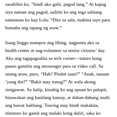
sasabihin ko, “hindi ako galit, pagod lang.” At kapag
siya naman ang pagod, uulitin ko ang mga salitang
natutunan ko kay Lola: “Dito sa sala, mahina tayo para
bumaba ang tapang ng araw.”
Isang linggo matapos ang libing, nagpunta ako sa
health center at nag-volunteer sa senior citizens’ day.
Ako ang tagapagsalita sa tech corner—tuturo kung
paano gamitin ang messenger para sa video call. Sa
unang araw, puro, “Hah? Pindot saan?” “Anak, nasaan
’yung dot?” “Bakit may tunog?” At wala akong
sinigawan. Sa halip, kinabig ko ang upuan ko palapit,
hinawakan ang kanilang kamay, at dahan-dahang inulit
ang bawat hakbang. Tuwing may hindi makakita,
itinuturo ko gamit ang malaki kong daliri, saka ko