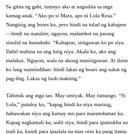
Sa gitna ng gabi, tumayo ako at nagsalita sa mga
kamag-anak. “Ako po si Mara, apo ni Lola Rosa.”
Nanginig ang boses ko, pero hindi na tulad ng kahapon
—hindi na matalim; ngayon, malambot na parang
sinulid na humahabi. “Kahapon, sinigawan ko po siya.
Dahil mahina na ang tinig niya. Akala ko, ako ang
malakas. Ngayon, wala na akong masisigawan. At doon
ko lang naintindihan: hindi lakas ng boses ang sukat ng
pag-ibig. Lakas ng loob makinig.”
Tahimik ang mga tao. May umiyak. May tumango. “Si
Lola,” patuloy ko, “kapag hindi ka niya marinig,
hahawakan niya ang kamay mo para maramdaman ka.
Kapag nagkamali ka, uulit siya, hindi para ipamukha na
mali ka, kundi para ipaalala na may oras ka pang itama.