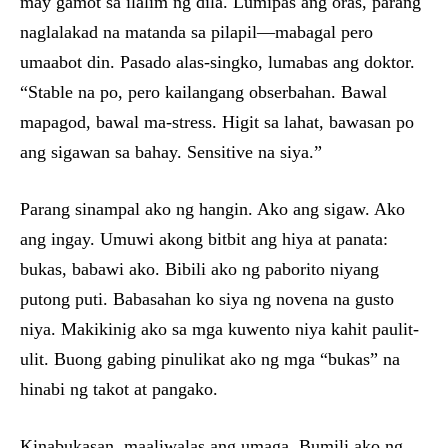
may gamot sa ilalim ng dila. Lumipas ang oras, parang
naglalakad na matanda sa pilapil—mabagal pero
umaabot din. Pasado alas-singko, lumabas ang doktor.
“Stable na po, pero kailangang obserbahan. Bawal
mapagod, bawal ma-stress. Higit sa lahat, bawasan po
ang sigawan sa bahay. Sensitive na siya.”
Parang sinampal ako ng hangin. Ako ang sigaw. Ako
ang ingay. Umuwi akong bitbit ang hiya at panata:
bukas, babawi ako. Bibili ako ng paborito niyang
putong puti. Babasahan ko siya ng novena na gusto
niya. Makikinig ako sa mga kuwento niya kahit paulit-
ulit. Buong gabing pinulikat ako ng mga “bukas” na
hinabi ng takot at pangako.
Kinabukasan, maaliwalas ang umaga. Bumili ako ng