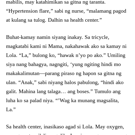
mabilis, may katahimikan sa gitna ng taranta.
“Hypertension flare,” sabi ng nurse, “malamang pagod
at kulang sa tulog. Dalhin sa health center.”
Buhat-kamay namin siyang inakay. Sa tricycle,
magkatabi kami ni Mama, nakahawak ako sa kamay ni
Lola. “La,” bulong ko, “hawak n’yo po ako.” Umiling
siya nang bahagya, nagngiti, ‘yung ngiting hindi mo
makakalimutan—parang piraso ng hapon sa gitna ng
ulan. “Anak,” sabi niyang halos pabulong, “hindi ako
galit. Mahina lang talaga… ang boses.” Tumulo ang
luha ko sa palad niya. “’Wag ka munang magsalita,
La.”
Sa health center, inasikaso agad si Lola. May oxygen,