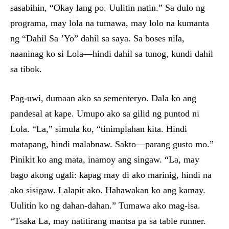
sasabihin, “Okay lang po. Uulitin natin.” Sa dulo ng
programa, may lola na tumawa, may lolo na kumanta
ng “Dahil Sa ’Yo” dahil sa saya. Sa boses nila,
naaninag ko si Lola—hindi dahil sa tunog, kundi dahil
sa tibok.
Pag-uwi, dumaan ako sa sementeryo. Dala ko ang
pandesal at kape. Umupo ako sa gilid ng puntod ni
Lola. “La,” simula ko, “tinimplahan kita. Hindi
matapang, hindi malabnaw. Sakto—parang gusto mo.”
Pinikit ko ang mata, inamoy ang singaw. “La, may
bago akong ugali: kapag may di ako marinig, hindi na
ako sisigaw. Lalapit ako. Hahawakan ko ang kamay.
Uulitin ko ng dahan-dahan.” Tumawa ako mag-isa.
“Tsaka La, may natitirang mantsa pa sa table runner.