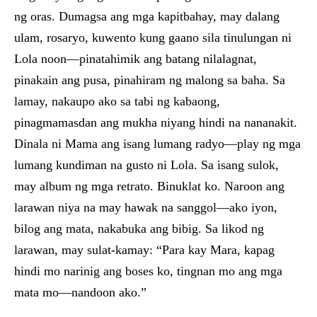
ng oras. Dumagsa ang mga kapitbahay, may dalang
ulam, rosaryo, kuwento kung gaano sila tinulungan ni
Lola noon—pinatahimik ang batang nilalagnat,
pinakain ang pusa, pinahiram ng malong sa baha. Sa
lamay, nakaupo ako sa tabi ng kabaong,
pinagmamasdan ang mukha niyang hindi na nananakit.
Dinala ni Mama ang isang lumang radyo—play ng mga
lumang kundiman na gusto ni Lola. Sa isang sulok,
may album ng mga retrato. Binuklat ko. Naroon ang
larawan niya na may hawak na sanggol—ako iyon,
bilog ang mata, nakabuka ang bibig. Sa likod ng
larawan, may sulat-kamay: “Para kay Mara, kapag
hindi mo narinig ang boses ko, tingnan mo ang mga
mata mo—nandoon ako.”