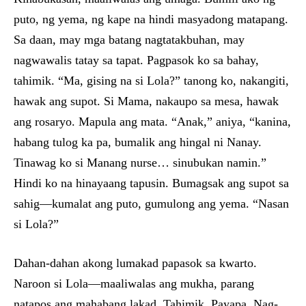
puto, ng yema, ng kape na hindi masyadong matapang.
Sa daan, may mga batang nagtatakbuhan, may
nagwawalis tatay sa tapat. Pagpasok ko sa bahay,
tahimik. “Ma, gising na si Lola?” tanong ko, nakangiti,
hawak ang supot. Si Mama, nakaupo sa mesa, hawak
ang rosaryo. Mapula ang mata. “Anak,” aniya, “kanina,
habang tulog ka pa, bumalik ang hingal ni Nanay.
Tinawag ko si Manang nurse… sinubukan namin.”
Hindi ko na hinayaang tapusin. Bumagsak ang supot sa
sahig—kumalat ang puto, gumulong ang yema. “Nasan
si Lola?”
Dahan-dahan akong lumakad papasok sa kwarto.
Naroon si Lola—maaliwalas ang mukha, parang
natapos ang mahabang lakad. Tahimik. Payapa. Nag-