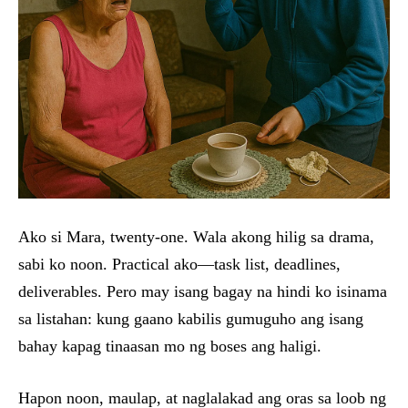
Ako si Mara, twenty-one. Wala akong hilig sa drama,
sabi ko noon. Practical ako—task list, deadlines,
deliverables. Pero may isang bagay na hindi ko isinama
sa listahan: kung gaano kabilis gumuguho ang isang
bahay kapag tinaasan mo ng boses ang haligi.
Hapon noon, maulap, at naglalakad ang oras sa loob ng