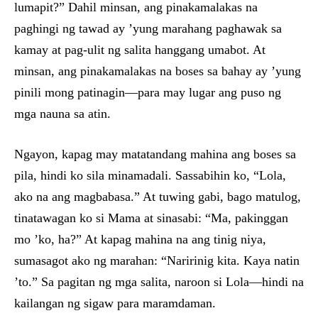
lumapit?” Dahil minsan, ang pinakamalakas na
paghingi ng tawad ay ’yung marahang paghawak sa
kamay at pag-ulit ng salita hanggang umabot. At
minsan, ang pinakamalakas na boses sa bahay ay ’yung
pinili mong patinagin—para may lugar ang puso ng
mga nauna sa atin.
Ngayon, kapag may matatandang mahina ang boses sa
pila, hindi ko sila minamadali. Sassabihin ko, “Lola,
ako na ang magbabasa.” At tuwing gabi, bago matulog,
tinatawagan ko si Mama at sinasabi: “Ma, pakinggan
mo ’ko, ha?” At kapag mahina na ang tinig niya,
sumasagot ako ng marahan: “Naririnig kita. Kaya natin
’to.” Sa pagitan ng mga salita, naroon si Lola—hindi na
kailangan ng sigaw para maramdaman.