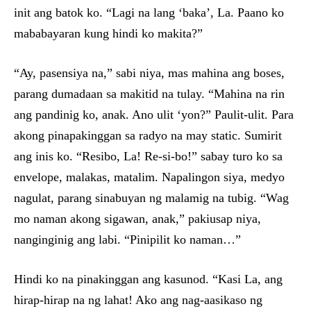
init ang batok ko. “Lagi na lang ‘baka’, La. Paano ko
mababayaran kung hindi ko makita?”
“Ay, pasensiya na,” sabi niya, mas mahina ang boses,
parang dumadaan sa makitid na tulay. “Mahina na rin
ang pandinig ko, anak. Ano ulit ‘yon?” Paulit-ulit. Para
akong pinapakinggan sa radyo na may static. Sumirit
ang inis ko. “Resibo, La! Re-si-bo!” sabay turo ko sa
envelope, malakas, matalim. Napalingon siya, medyo
nagulat, parang sinabuyan ng malamig na tubig. “Wag
mo naman akong sigawan, anak,” pakiusap niya,
nanginginig ang labi. “Pinipilit ko naman…”
Hindi ko na pinakinggan ang kasunod. “Kasi La, ang
hirap-hirap na ng lahat! Ako ang nag-aasikaso ng