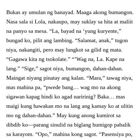
Bukas ay umulan ng banayad. Maaga akong bumangon.
Nasa sala si Lola, nakaupo, may suklay sa hita at maliit
na panyo sa mesa. “La, bayad na ‘yung kuryente,”
bungad ko, pilit ang lambing. “Salamat, anak,” tugon
niya, nakangiti, pero may lungkot sa gilid ng mata.
“Gagawa kita ng tsokolate.” “’Wag na, La. Kape na
lang.” “Sige,” sagot niya, bumangon, dahan-dahan.
Maingat niyang pinatay ang kalan. “Mara,” tawag niya,
mas mahina pa, “pwede bang… wag mo na akong
sigawan kapag hindi ko agad naririnig? Baka… mas
maigi kung hawakan mo na lang ang kamay ko at ulitin
mo ng dahan-dahan.” May kung anong kumirot sa
dibdib ko—parang sinulid na biglang humigop pabalik
sa karayom. “Opo,” mahina kong sagot. “Pasensiya po,