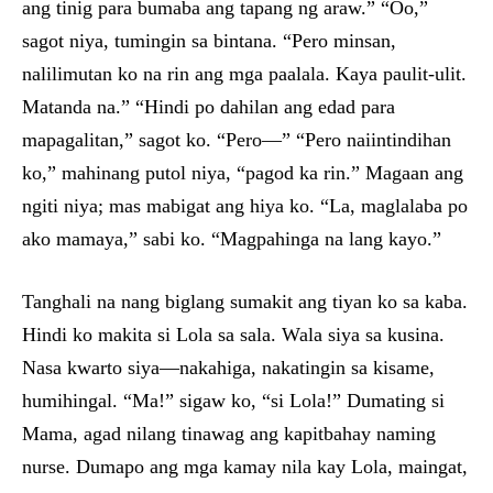
ang tinig para bumaba ang tapang ng araw.” “Oo,”
sagot niya, tumingin sa bintana. “Pero minsan,
nalilimutan ko na rin ang mga paalala. Kaya paulit-ulit.
Matanda na.” “Hindi po dahilan ang edad para
mapagalitan,” sagot ko. “Pero—” “Pero naiintindihan
ko,” mahinang putol niya, “pagod ka rin.” Magaan ang
ngiti niya; mas mabigat ang hiya ko. “La, maglalaba po
ako mamaya,” sabi ko. “Magpahinga na lang kayo.”
Tanghali na nang biglang sumakit ang tiyan ko sa kaba.
Hindi ko makita si Lola sa sala. Wala siya sa kusina.
Nasa kwarto siya—nakahiga, nakatingin sa kisame,
humihingal. “Ma!” sigaw ko, “si Lola!” Dumating si
Mama, agad nilang tinawag ang kapitbahay naming
nurse. Dumapo ang mga kamay nila kay Lola, maingat,