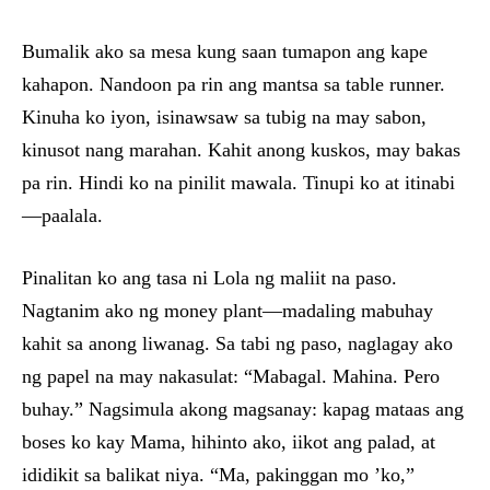
Bumalik ako sa mesa kung saan tumapon ang kape
kahapon. Nandoon pa rin ang mantsa sa table runner.
Kinuha ko iyon, isinawsaw sa tubig na may sabon,
kinusot nang marahan. Kahit anong kuskos, may bakas
pa rin. Hindi ko na pinilit mawala. Tinupi ko at itinabi
—paalala.
Pinalitan ko ang tasa ni Lola ng maliit na paso.
Nagtanim ako ng money plant—madaling mabuhay
kahit sa anong liwanag. Sa tabi ng paso, naglagay ako
ng papel na may nakasulat: “Mabagal. Mahina. Pero
buhay.” Nagsimula akong magsanay: kapag mataas ang
boses ko kay Mama, hihinto ako, iikot ang palad, at
ididikit sa balikat niya. “Ma, pakinggan mo ’ko,”