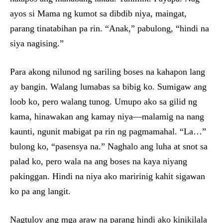
ayos si Mama ng kumot sa dibdib niya, maingat,
parang tinatabihan pa rin. “Anak,” pabulong, “hindi na
siya nagising.”
Para akong nilunod ng sariling boses na kahapon lang
ay bangin. Walang lumabas sa bibig ko. Sumigaw ang
loob ko, pero walang tunog. Umupo ako sa gilid ng
kama, hinawakan ang kamay niya—malamig na nang
kaunti, ngunit mabigat pa rin ng pagmamahal. “La…”
bulong ko, “pasensya na.” Naghalo ang luha at snot sa
palad ko, pero wala na ang boses na kaya niyang
pakinggan. Hindi na niya ako maririnig kahit sigawan
ko pa ang langit.
Nagtuloy ang mga araw na parang hindi ako kinikilala