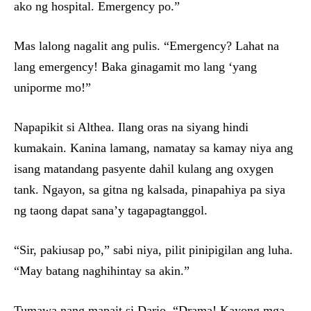
ako ng hospital. Emergency po.”
Mas lalong nagalit ang pulis. “Emergency? Lahat na
lang emergency! Baka ginagamit mo lang ‘yang
uniporme mo!”
Napapikit si Althea. Ilang oras na siyang hindi
kumakain. Kanina lamang, namatay sa kamay niya ang
isang matandang pasyente dahil kulang ang oxygen
tank. Ngayon, sa gitna ng kalsada, pinapahiya pa siya
ng taong dapat sana’y tagapagtanggol.
“Sir, pakiusap po,” sabi niya, pilit pinipigilan ang luha.
“May batang naghihintay sa akin.”
Tumawa nang mapait si Dario. “Drama! Kayong mga