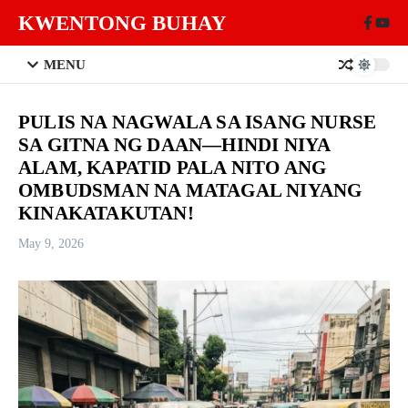
Skip to content
KWENTONG BUHAY
MENU
PULIS NA NAGWALA SA ISANG NURSE
SA GITNA NG DAAN—HINDI NIYA
ALAM, KAPATID PALA NITO ANG
OMBUDSMAN NA MATAGAL NIYANG
KINAKATAKUTAN!
May 9, 2026