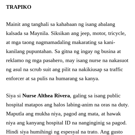
TRAPIKO
Mainit ang tanghali sa kahabaan ng isang abalang
kalsada sa Maynila. Siksikan ang jeep, motor, tricycle,
at mga taong nagmamadaling makarating sa kani-
kanilang pupuntahan. Sa gitna ng ingay ng busina at
reklamo ng mga pasahero, may isang nurse na nakasuot
ng asul na scrub suit ang pilit na nakikiusap sa traffic
enforcer at sa pulis na humarang sa kanya.
Siya si
Nurse Althea Rivera
, galing sa isang public
hospital matapos ang halos labing-anim na oras na duty.
Maputla ang mukha niya, pagod ang mata, at hawak
niya ang kanyang hospital ID na nanginginig sa pagod.
Hindi siya humihingi ng espesyal na trato. Ang gusto