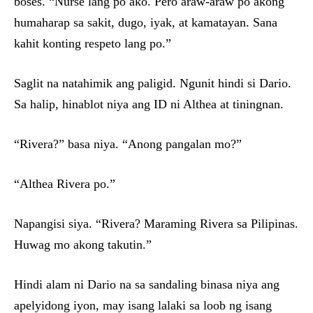
boses. “Nurse lang po ako. Pero araw-araw po akong
humaharap sa sakit, dugo, iyak, at kamatayan. Sana
kahit konting respeto lang po.”
Saglit na natahimik ang paligid. Ngunit hindi si Dario.
Sa halip, hinablot niya ang ID ni Althea at tiningnan.
“Rivera?” basa niya. “Anong pangalan mo?”
“Althea Rivera po.”
Napangisi siya. “Rivera? Maraming Rivera sa Pilipinas.
Huwag mo akong takutin.”
Hindi alam ni Dario na sa sandaling binasa niya ang
apelyidong iyon, may isang lalaki sa loob ng isang