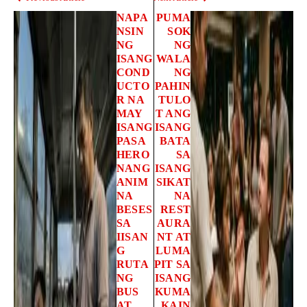
NAPA
PUMA
NSIN
SOK
NG
NG
ISANG
WALA
COND
NG
UCTO
PAHIN
R NA
TULO
MAY
T ANG
ISANG
ISANG
PASA
BATA
HERO
SA
NANG
ISANG
ANIM
SIKAT
NA
NA
BESES
REST
SA
AURA
IISAN
NT AT
G
LUMA
RUTA
PIT SA
NG
ISANG
BUS
KUMA
AT
KAIN