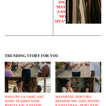
ING
“HAY
AAN
MO
SIYA”
TRENDING STORY FOR YOU
NAPAUPO SA SAHIG ANG
MAYAMANG DOKTORA
ISANG SEAMAN NANG
HINANAP ANG DATI NIYANG
MAKITA ANG KANYANG
KASINTAHAN—PERO NANG