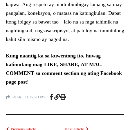
kapwa. Ang respeto ay hindi ibinibigay lamang sa may
pangalan, koneksyon, o mataas na katungkulan. Dapat
itong ibigay sa bawat tao—lalo na sa mga tahimik na
naglilingkod, nagsasakripisyo, at patuloy na tumutulong
kahit sila mismo ay pagod na.
Kung naantig ka sa kuwentong ito, huwag
kalimutang mag-LIKE, SHARE, AT MAG-
COMMENT sa comment section ng ating Facebook
page post!
SHARE THIS STORY
Previous Article
Next Article