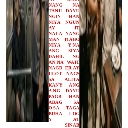
NANG
NA
TANU
DAYU
NGIN
HAN
NIYA
NGUN
AY
IT
NALA
NANG
MAN
ITABO
NIYA
Y NA
ANG
SIYA
DAHIL
NG
AN NA
WAIT
NAGD
ER AY
ULOT
NAGS
SA
ALITA
KANY
ANG
A NG
DAYU
PAGB
HAN
ABAG
SA
O SA
TAGA
BUHA
LOG
Y
AT
SINAB