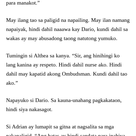
para manakot.”
May ilang tao sa paligid na napailing. May ilan namang
napaiyak, hindi dahil naaawa kay Dario, kundi dahil sa
wakas ay may abusadong taong natutong yumuko.
Tumingin si Althea sa kanya. “Sir, ang hinihingi ko
lang kanina ay respeto. Hindi dahil nurse ako. Hindi
dahil may kapatid akong Ombudsman. Kundi dahil tao
ako.”
Napayuko si Dario. Sa kauna-unahang pagkakataon,
hindi siya nakasagot.
Si Adrian ay lumapit sa gitna at nagsalita sa mga
nakapaligid. “Ang batas ay hindi sandata para ipahiya