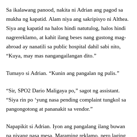
Sa ikalawang panood, nakita ni Adrian ang pagod sa
mukha ng kapatid. Alam niya ang sakripisyo ni Althea.
Siya ang kapatid na halos hindi natutulog, halos hindi
nagrereklamo, at kahit ilang beses nang gustong mag-
abroad ay nanatili sa public hospital dahil sabi nito,
“Kuya, may mas nangangailangan dito.”
Tumayo si Adrian. “Kunin ang pangalan ng pulis.”
“Sir, SPO2 Dario Maligaya po,” sagot ng assistant.
“Siya rin po ‘yung nasa pending complaint tungkol sa
pangongotong at pananakit sa vendor.”
Napapikit si Adrian. Iyon ang pangalang ilang buwan
na niyang nasa mesa. Maraming reklamo, pero laging