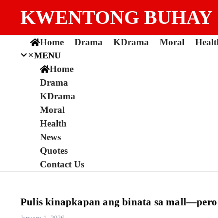
Skip to content
KWENTONG BUHAY
Home
Drama
KDrama
Moral
Healt
MENU
Home
Drama
KDrama
Moral
Health
News
Quotes
Contact Us
Pulis kinapkapan ang binata sa mall—pero