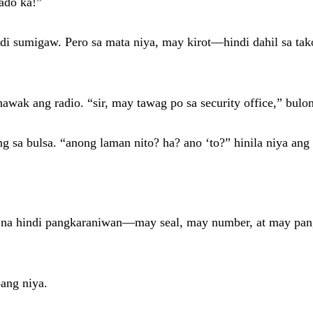
ado ka!”
di sumigaw. Pero sa mata niya, may kirot—hindi dahil sa tak
wak ang radio. “sir, may tawag po sa security office,” bulon
sa bulsa. “anong laman nito? ha? ano ‘to?” hinila niya ang ma
 na hindi pangkaraniwan—may seal, may number, at may pangal
ang niya.