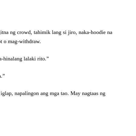
a ng crowd, tahimik lang si jiro, naka-hoodie na
ot o mag-withdraw.
-hinalang lalaki rito.”
a.”
g iglap, napalingon ang mga tao. May nagtaas ng