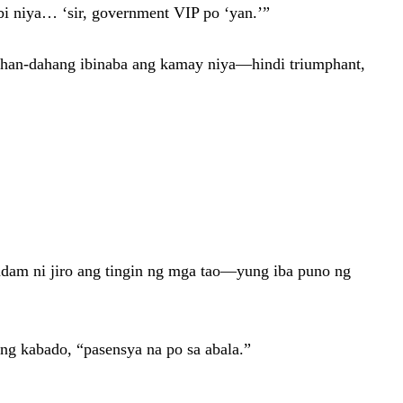
i niya… ‘sir, government VIP po ‘yan.’”
dahan-dahang ibinaba ang kamay niya—hindi triumphant,
amdam ni jiro ang tingin ng mga tao—yung iba puno ng
tang kabado, “pasensya na po sa abala.”