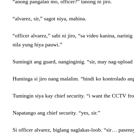
“anong pangalan mo, officer?” tanong ni jiro.
“alvarez, sir,” sagot niya, mahina.
“officer alvarez,” sabi ni jiro, “sa video kanina, nar
nila yung hiya pauwi.”
Sumingit ang guard, nanginginig. “sir, may nag-upload
Huminga si jiro nang malalim. “hindi ko kontrolado an
Tumingin siya kay chief security. “i want the CCTV from
Napatango ang chief security. “yes, sir.”
Si officer alvarez, biglang naglakas-loob. “sir… pase