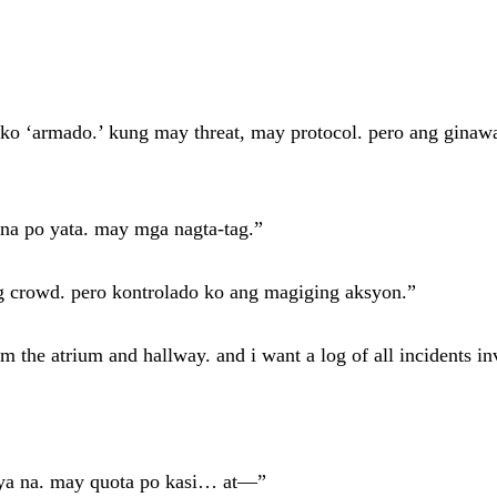
inig ko ‘armado.’ kung may threat, may protocol. pero ang gi
 na po yata. may mga nagta-tag.”
g crowd. pero kontrolado ko ang magiging aksyon.”
 the atrium and hallway. and i want a log of all incidents inv
nsya na. may quota po kasi… at—”