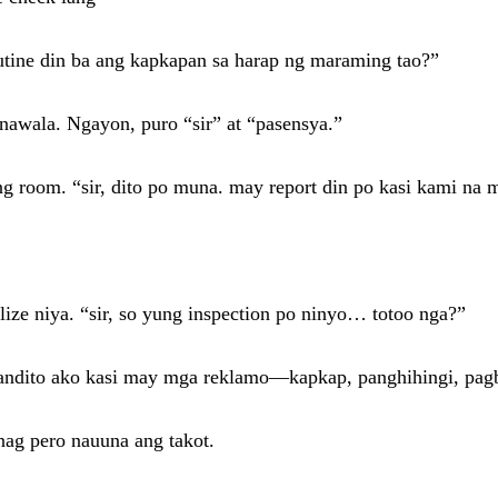
routine din ba ang kapkapan sa harap ng maraming tao?”
nawala. Ngayon, puro “sir” at “pasensya.”
ing room. “sir, dito po muna. may report din po kasi kami na
ize niya. “sir, so yung inspection po ninyo… totoo nga?”
andito ako kasi may mga reklamo—kapkap, panghihingi, pagbab
ag pero nauuna ang takot.