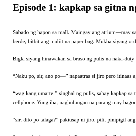
Episode 1: kapkap sa gitna n
Sabado ng hapon sa mall. Maingay ang atrium—may sale
berde, bitbit ang maliit na paper bag. Mukha siyang 
Bigla siyang hinawakan sa braso ng pulis na naka-duty s
“Naku po, sir, ano po—” napaatras si jiro pero itinaa
“wag kang umarte!” singhal ng pulis, sabay kapkap sa t
cellphone. Yung iba, nagbulungan na parang may bagon
“sir, dito po talaga?” pakiusap ni jiro, pilit pinipigil 