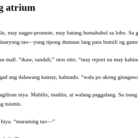
g atrium
, may nagpo-promote, may batang humahabol sa lobo. Sa gitn
ordinaryong tao—yung tipong dumaan lang para bumili ng gam
a mall. “ikaw, sandali,” utos nito. “may report na may kahina
s agad ang dalawang kamay, kalmado. “wala po akong ginagaw
agiliran niya. Mabilis, madiin, at walang paggalang. Sa isan
g tsismis.
ang hiya. “maraming tao—”