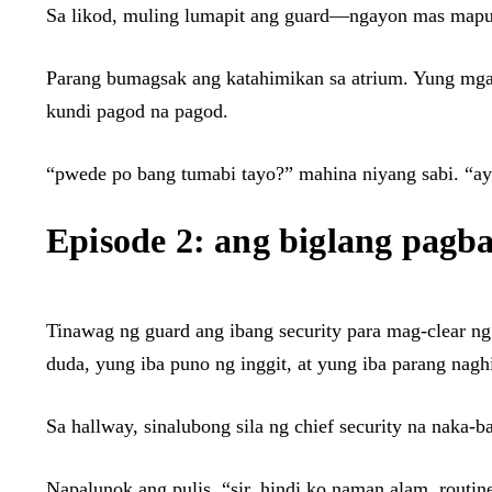
Sa likod, muling lumapit ang guard—ngayon mas maputl
Parang bumagsak ang katahimikan sa atrium. Yung mga 
kundi pagod na pagod.
“pwede po bang tumabi tayo?” mahina niyang sabi. “
Episode 2: ang biglang pagb
Tinawag ng guard ang ibang security para mag-clear ng
duda, yung iba puno ng inggit, at yung iba parang nagh
Sa hallway, sinalubong sila ng chief security na naka-b
Napalunok ang pulis. “sir, hindi ko naman alam. routi