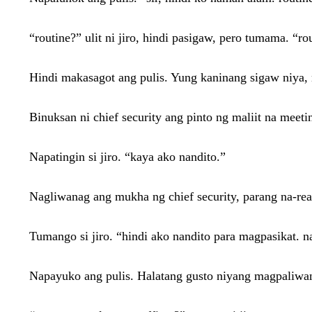
“routine?” ulit ni jiro, hindi pasigaw, pero tumama. “
Hindi makasagot ang pulis. Yung kaninang sigaw niya, 
Binuksan ni chief security ang pinto ng maliit na meet
Napatingin si jiro. “kaya ako nandito.”
Nagliwanag ang mukha ng chief security, parang na-real
Tumango si jiro. “hindi ako nandito para magpasikat. n
Napayuko ang pulis. Halatang gusto niyang magpaliwan