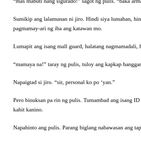
“mas mabuti nang sigurado!” sagot ng pulis. “baka arm
Sumikip ang lalamunan ni jiro. Hindi siya lumaban, hin
pagmamay-ari ng iba ang katawan mo.
Lumapit ang isang mall guard, halatang nagmamadali, ha
“mamaya na!” taray ng pulis, tuloy ang kapkap hanggang 
Napaigtad si jiro. “sir, personal ko po ‘yan.”
Pero binuksan pa rin ng pulis. Tumambad ang isang ID
kahit kanino.
Napahinto ang pulis. Parang biglang nabawasan ang tap