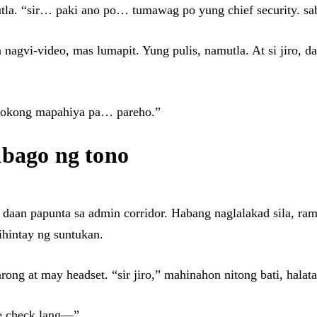
a. “sir… paki ano po… tumawag po yung chief security. sab
nagvi-video, mas lumapit. Yung pulis, namutla. At si jiro, 
ayokong mapahiya pa… pareho.”
abago ng tono
 daan papunta sa admin corridor. Habang naglalakad sila, r
ihintay ng suntukan.
arong at may headset. “sir jiro,” mahinahon nitong bati, hala
ne check lang—”