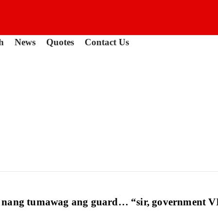
h
News
Quotes
Contact Us
 nang tumawag ang guard… “sir, government VI