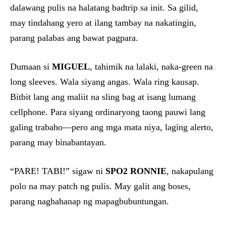
dalawang pulis na halatang badtrip sa init. Sa gilid,
may tindahang yero at ilang tambay na nakatingin,
parang palabas ang bawat pagpara.
Dumaan si
MIGUEL
, tahimik na lalaki, naka-green na
long sleeves. Wala siyang angas. Wala ring kausap.
Bitbit lang ang maliit na sling bag at isang lumang
cellphone. Para siyang ordinaryong taong pauwi lang
galing trabaho—pero ang mga mata niya, laging alerto,
parang may binabantayan.
“PARE! TABI!” sigaw ni
SPO2 RONNIE
, nakapulang
polo na may patch ng pulis. May galit ang boses,
parang naghahanap ng mapagbubuntungan.