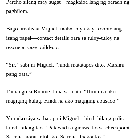
Pareho silang may sugat—magkaiba lang ng paraan ng
paghilom.
Bago umalis si Miguel, inabot niya kay Ronnie ang
isang papel—contact details para sa tuloy-tuloy na
rescue at case build-up.
“Sir,” sabi ni Miguel, “hindi matatapos dito. Marami
pang bata.”
Tumango si Ronnie, luha sa mata. “Hindi na ako
magiging bulag. Hindi na ako magiging abusado.”
Yumuko siya sa harap ni Miguel—hindi bilang pulis,
kundi bilang tao. “Patawad sa ginawa ko sa checkpoint.
Sa mga taong inipit ko. Sa mga tinakot ko.”