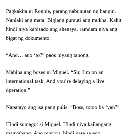
Pagkakita ni Ronnie, parang nabunutan ng hangin.
Nanlaki ang mata. Biglang pumuti ang mukha. Kahit
hindi niya kabisado ang ahensya, ramdam niya ang
bigat ng dokumento.
“Ano… ano ‘to?” paos niyang tanong.
Mahina ang boses ni Miguel. “Sir, I’m on an
international task. And you’re delaying a live
operation.”
Napatayo ang isa pang pulis. “Boss, totoo ba ‘yan?”
Hindi sumagot si Miguel. Hindi niya kailangang
magyabang. Ang misyon, hindi para sa ego.