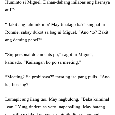
Huminto si Miguel. Dahan-dahang inilabas ang lisensya
at ID.
“Bakit ang tahimik mo? May tinatago ka?” singhal ni
Ronnie, sabay dukot sa bag ni Miguel. “Ano ‘to? Bakit
ang daming papel?”
“Sir, personal documents po,” sagot ni Miguel,
kalmado. “Kailangan ko po sa meeting.”
“Meeting? Sa probinsya?” tawa ng isa pang pulis. “Ano
ka, bossing?”
Lumapit ang ilang tao. May nagbulong, “Baka kriminal
‘yan.” Yung tindera sa yero, napapailing. May batang
nakasilip sa likod ng cone, tahimik ding nanonood.