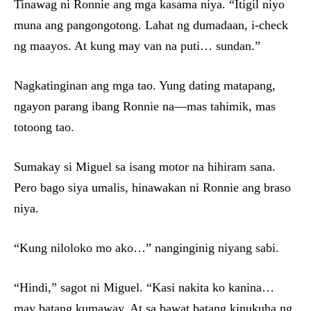
Tinawag ni Ronnie ang mga kasama niya. “Itigil niyo
muna ang pangongotong. Lahat ng dumadaan, i-check
ng maayos. At kung may van na puti… sundan.”
Nagkatinginan ang mga tao. Yung dating matapang,
ngayon parang ibang Ronnie na—mas tahimik, mas
totoong tao.
Sumakay si Miguel sa isang motor na hihiram sana.
Pero bago siya umalis, hinawakan ni Ronnie ang braso
niya.
“Kung niloloko mo ako…” nanginginig niyang sabi.
“Hindi,” sagot ni Miguel. “Kasi nakita ko kanina…
may batang kumaway. At sa bawat batang kinukuha ng