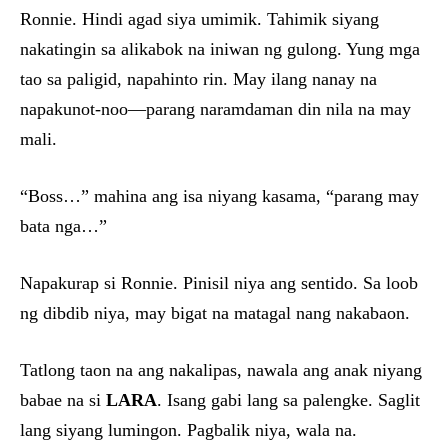
Ronnie. Hindi agad siya umimik. Tahimik siyang
nakatingin sa alikabok na iniwan ng gulong. Yung mga
tao sa paligid, napahinto rin. May ilang nanay na
napakunot-noo—parang naramdaman din nila na may
mali.
“Boss…” mahina ang isa niyang kasama, “parang may
bata nga…”
Napakurap si Ronnie. Pinisil niya ang sentido. Sa loob
ng dibdib niya, may bigat na matagal nang nakabaon.
Tatlong taon na ang nakalipas, nawala ang anak niyang
babae na si
LARA
. Isang gabi lang sa palengke. Saglit
lang siyang lumingon. Pagbalik niya, wala na.