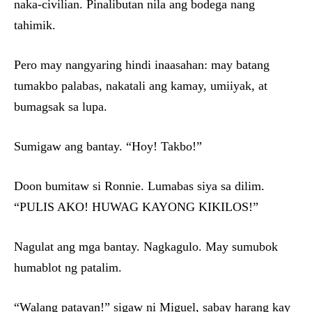
naka-civilian. Pinalibutan nila ang bodega nang
tahimik.
Pero may nangyaring hindi inaasahan: may batang
tumakbo palabas, nakatali ang kamay, umiiyak, at
bumagsak sa lupa.
Sumigaw ang bantay. “Hoy! Takbo!”
Doon bumitaw si Ronnie. Lumabas siya sa dilim.
“PULIS AKO! HUWAG KAYONG KIKILOS!”
Nagulat ang mga bantay. Nagkagulo. May sumubok
humablot ng patalim.
“Walang patayan!” sigaw ni Miguel, sabay harang kay