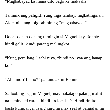
“Magbabayad ka muna dito bago ka makaalis.”
Tahimik ang paligid. Yung mga tambay, nagkatinginan.
Alam nila ang ibig sabihin ng “magbabayad.”
Doon, dahan-dahang tumingin si Miguel kay Ronnie—
hindi galit, kundi parang malungkot.
“Kung pera lang,” sabi niya, “hindi po ‘yan ang hanap
ko.”
“Ah hindi? E ano?” panunulak ni Ronnie.
Sa loob ng bag ni Miguel, may nakatago palang maliit
na laminated card—hindi ito local ID. Hindi rin ito
basta kumpanya. Isang card na may seal at pangalan na