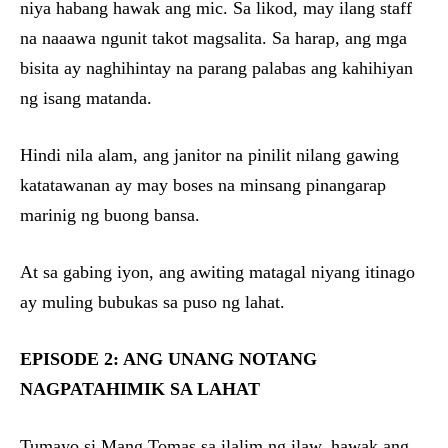
niya habang hawak ang mic. Sa likod, may ilang staff
na naaawa ngunit takot magsalita. Sa harap, ang mga
bisita ay naghihintay na parang palabas ang kahihiyan
ng isang matanda.
Hindi nila alam, ang janitor na pinilit nilang gawing
katatawanan ay may boses na minsang pinangarap
marinig ng buong bansa.
At sa gabing iyon, ang awiting matagal niyang itinago
ay muling bubukas sa puso ng lahat.
EPISODE 2: ANG UNANG NOTANG
NAGPATAHIMIK SA LAHAT
Tumayo si Mang Tomas sa ilalim ng ilaw, hawak ang