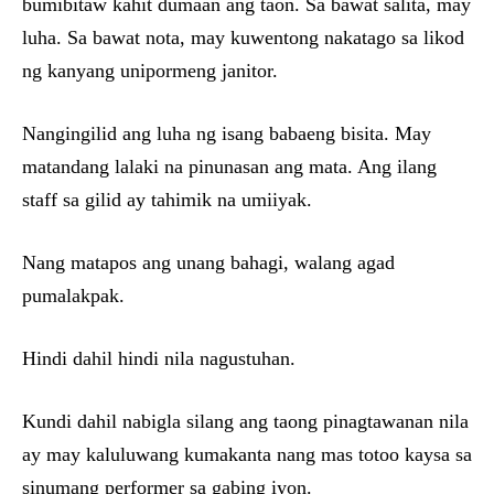
bumibitaw kahit dumaan ang taon. Sa bawat salita, may
luha. Sa bawat nota, may kuwentong nakatago sa likod
ng kanyang unipormeng janitor.
Nangingilid ang luha ng isang babaeng bisita. May
matandang lalaki na pinunasan ang mata. Ang ilang
staff sa gilid ay tahimik na umiiyak.
Nang matapos ang unang bahagi, walang agad
pumalakpak.
Hindi dahil hindi nila nagustuhan.
Kundi dahil nabigla silang ang taong pinagtawanan nila
ay may kaluluwang kumakanta nang mas totoo kaysa sa
sinumang performer sa gabing iyon.