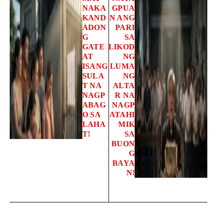
NAKA
GPUA
KAND
N ANG
ADON
PARI
G
SA
GATE
LIKOD
AT
NG
ISANG
LUMA
SULA
NG
T NA
ALTA
NAGP
R NA
ABAG
NAGP
O SA
ATAHI
LAHA
MIK
T!
SA
BUON
G
BAYA
N!