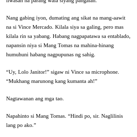
iiwasan na parang wala siyang pangalan.
Nang gabing iyon, dumating ang sikat na mang-aawit
na si Vince Mercado. Kilala siya sa galing, pero mas
kilala rin sa yabang. Habang nagpapatawa sa entablado,
napansin niya si Mang Tomas na mahina-hinang
humuhuni habang nagpupunas ng sahig.
“Uy, Lolo Janitor!” sigaw ni Vince sa microphone.
“Mukhang marunong kang kumanta ah!”
Nagtawanan ang mga tao.
Napahinto si Mang Tomas. “Hindi po, sir. Naglilinis
lang po ako.”