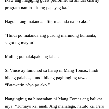
Ikaw ang magiging guest performer sa annual charity
program namin—kung papayag ka.”
Nagulat ang matanda. “Sir, matanda na po ako.”
“Hindi po matanda ang pusong marunong kumanta,”
sagot ng may-ari.
Muling pumalakpak ang lahat.
Si Vince ay lumuhod sa harap ni Mang Tomas, hindi
bilang palabas, kundi bilang paghingi ng tawad.
“Patawarin n’yo po ako.”
Nanginginig na hinawakan ni Mang Tomas ang balikat
niya. “Tumayo ka, anak. Ang mahalaga, natuto ka. Pero