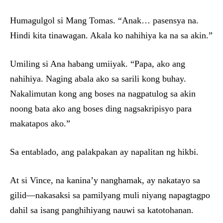
Humagulgol si Mang Tomas. “Anak… pasensya na.
Hindi kita tinawagan. Akala ko nahihiya ka na sa akin.”
Umiling si Ana habang umiiyak. “Papa, ako ang
nahihiya. Naging abala ako sa sarili kong buhay.
Nakalimutan kong ang boses na nagpatulog sa akin
noong bata ako ang boses ding nagsakripisyo para
makatapos ako.”
Sa entablado, ang palakpakan ay napalitan ng hikbi.
At si Vince, na kanina’y nanghamak, ay nakatayo sa
gilid—nakasaksi sa pamilyang muli niyang napagtagpo
dahil sa isang panghihiyang nauwi sa katotohanan.