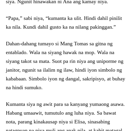
siya. Ngunit hinawakan ni Ana ang kamay niya.
“Papa,” sabi niya, “kumanta ka ulit. Hindi dahil pinilit
ka nila. Kundi dahil gusto ka na nilang pakinggan.”
Dahan-dahang tumayo si Mang Tomas sa gitna ng
entablado. Wala na siyang hawak na mop. Wala na
siyang takot sa mata. Suot pa rin niya ang uniporme ng
janitor, ngunit sa ilalim ng ilaw, hindi iyon simbolo ng
kababaan. Simbolo iyon ng dangal, sakripisyo, at buhay
na hindi sumuko.
Kumanta siya ng awit para sa kanyang yumaong asawa.
Habang umaawit, tumutulo ang luha niya. Sa bawat
nota, parang kinakausap niya si Elisa, sinasabing
natagpuan na niya muli ang anak nila, at kahit matagal