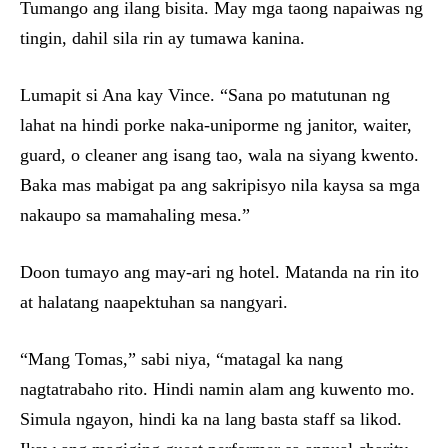
Tumango ang ilang bisita. May mga taong napaiwas ng
tingin, dahil sila rin ay tumawa kanina.
Lumapit si Ana kay Vince. “Sana po matutunan ng
lahat na hindi porke naka-uniporme ng janitor, waiter,
guard, o cleaner ang isang tao, wala na siyang kwento.
Baka mas mabigat pa ang sakripisyo nila kaysa sa mga
nakaupo sa mamahaling mesa.”
Doon tumayo ang may-ari ng hotel. Matanda na rin ito
at halatang naapektuhan sa nangyari.
“Mang Tomas,” sabi niya, “matagal ka nang
nagtatrabaho rito. Hindi namin alam ang kuwento mo.
Simula ngayon, hindi ka na lang basta staff sa likod.