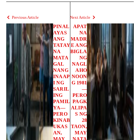
Previous Article
Next Article
PINAL
APAT
AYAS
NA
ANG
MADR
TATAY
E ANG
NA
BIGLA
MATA
NG
GAL
NAGL
NANG
AHO
INAAP
NOON
I NG
G 1981
SARIL
—
ING
PERO
PAMIL
PAGK
YA—
ALIPA
PERO
S NG
KINAB
28
UKAS
TAON,
AN,
MAY
MAY
NATA