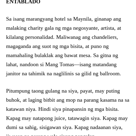
ENTABLADO
Sa isang marangyang hotel sa Maynila, ginanap ang
malaking charity gala ng mga negosyante, artista, at
kilalang personalidad. Maliwanag ang chandeliers,
magaganda ang suot ng mga bisita, at puno ng
mamahaling bulaklak ang bawat mesa. Sa gitna ng
lahat, nandoon si Mang Tomas—isang matandang
janitor na tahimik na naglilinis sa gilid ng ballroom.
Pitumpung taong gulang na siya, payat, may puting
buhok, at laging bitbit ang mop na parang kasama na sa
katawan niya. Hindi siya pinapansin ng mga bisita.
Kapag may natapong juice, tatawagin siya. Kapag may
dumi sa sahig, sisigawan siya. Kapag nadaanan siya,