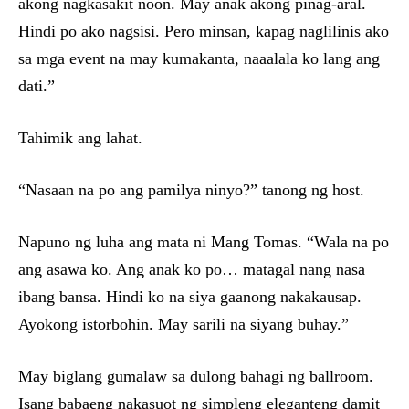
akong nagkasakit noon. May anak akong pinag-aral.
Hindi po ako nagsisi. Pero minsan, kapag naglilinis ako
sa mga event na may kumakanta, naaalala ko lang ang
dati.”
Tahimik ang lahat.
“Nasaan na po ang pamilya ninyo?” tanong ng host.
Napuno ng luha ang mata ni Mang Tomas. “Wala na po
ang asawa ko. Ang anak ko po… matagal nang nasa
ibang bansa. Hindi ko na siya gaanong nakakausap.
Ayokong istorbohin. May sarili na siyang buhay.”
May biglang gumalaw sa dulong bahagi ng ballroom.
Isang babaeng nakasuot ng simpleng eleganteng damit