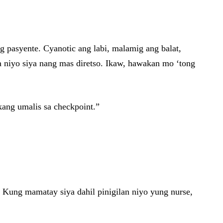
ng pasyente. Cyanotic ang labi, malamig ang balat,
a niyo siya nang mas diretso. Ikaw, hawakan mo ‘tong
kang umalis sa checkpoint.”
n! Kung mamatay siya dahil pinigilan niyo yung nurse,