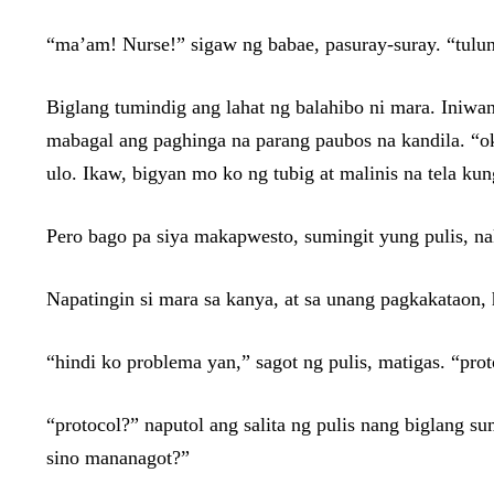
“ma’am! Nurse!” sigaw ng babae, pasuray-suray. “tulu
Biglang tumindig ang lahat ng balahibo ni mara. Iniwan
mabagal ang paghinga na parang paubos na kandila. “ok
ulo. Ikaw, bigyan mo ko ng tubig at malinis na tela ku
Pero bago pa siya makapwesto, sumingit yung pulis, na
Napatingin si mara sa kanya, at sa unang pagkakataon, 
“hindi ko problema yan,” sagot ng pulis, matigas. “pr
“protocol?” naputol ang salita ng pulis nang biglang s
sino mananagot?”