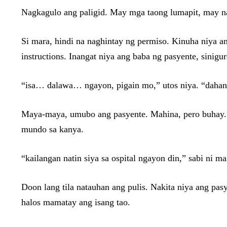
Nagkagulo ang paligid. May mga taong lumapit, may nag
Si mara, hindi na naghintay ng permiso. Kinuha niya a
instructions. Inangat niya ang baba ng pasyente, sinig
“isa… dalawa… ngayon, pigain mo,” utos niya. “dahan-
Maya-maya, umubo ang pasyente. Mahina, pero buhay. 
mundo sa kanya.
“kailangan natin siya sa ospital ngayon din,” sabi ni m
Doon lang tila natauhan ang pulis. Nakita niya ang pasy
halos mamatay ang isang tao.