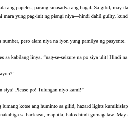
dala ang papeles, parang sinasadya ang bagal. Sa gilid, may 
 mara yung pag-init ng pisngi niya—hindi dahil guilty, kund
number, pero alam niya na iyon yung pamilya ng pasyente.
 sa kabilang linya. “nag-se-seizure na po siya ulit! Hindi n
gayon?”
 siya! Please po! Tulungan niyo kami!”
g lumang kotse ang huminto sa gilid, hazard lights kumikisla
akahiga sa backseat, maputla, halos hindi gumagalaw. May o