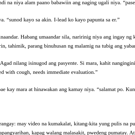
di na niya alam paano babawiin ang naging ugali niya. “pa
. “sunod kayo sa akin. I-lead ko kayo papunta sa er.”
inaandar. Habang umaandar sila, naririnig niya ang ingay ng 
 rin, tahimik, parang binuhusan ng malamig na tubig ang yaba
e. Agad nilang isinugod ang pasyente. Si mara, kahit nangingi
ded with cough, needs immediate evaluation.”
abae kay mara at hinawakan ang kamay niya. “salamat po. K
arangay: may video na kumakalat, kitang-kita yung pulis na pu
 kapangyarihan, kapag walang malasakit, pwedeng pumatay. At 