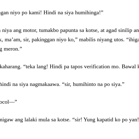
ngan niyo po kami! Hindi na siya humihinga!”
 niya ang motor, tumakbo papunta sa kotse, at agad sinilip a
, ma’am, sir, pakinggan niyo ko,” mabilis niyang utos. “ihig
ng meron.”
kaharang. “teka lang! Hindi pa tapos verification mo. Bawal 
hindi na siya nagmakaawa. “sir, humihinto na po siya.”
otocol—”
umigaw ang lalaki mula sa kotse. “sir! Yung kapatid ko po ya