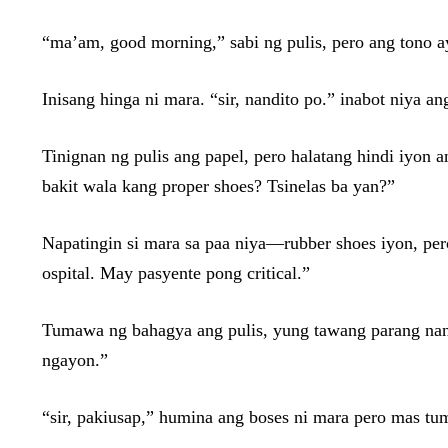
“ma’am, good morning,” sabi ng pulis, pero ang tono ay
Inisang hinga ni mara. “sir, nandito po.” inabot niya an
Tinignan ng pulis ang papel, pero halatang hindi iyon 
bakit wala kang proper shoes? Tsinelas ba yan?”
Napatingin si mara sa paa niya—rubber shoes iyon, pero
ospital. May pasyente pong critical.”
Tumawa ng bahagya ang pulis, yung tawang parang nanla
ngayon.”
“sir, pakiusap,” humina ang boses ni mara pero mas tum