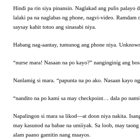
Hindi pa rin siya pinansin. Naglakad ang pulis palayo 
lalaki pa na naglabas ng phone, nagvi-video. Ramdam ni
saysay kahit totoo ang sinasabi niya.
Habang nag-aantay, tumunog ang phone niya. Unknown 
“nurse mara! Nasaan na po kayo?” nanginginig ang boses
Nanlamig si mara. “papunta na po ako. Nasaan kayo n
“nandito na po kami sa may checkpoint… dala po namin
Napalingon si mara sa likod—at doon niya nakita. Isan
may kasunod na babae na umiiyak. Sa loob, may taong n
alam paano gamitin nang maayos.