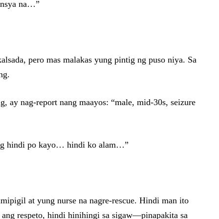
sensya na…”
kalsada, pero mas malakas yung pintig ng puso niya. Sa
ng.
nig, ay nag-report nang maayos: “male, mid-30s, seizure
ung hindi po kayo… hindi ko alam…”
mipigil at yung nurse na nagre-rescue. Hindi man ito
ang respeto, hindi hinihingi sa sigaw—pinapakita sa