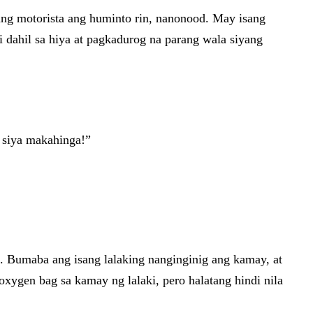
ilang motorista ang huminto rin, nanonood. May isang
i dahil sa hiya at pagkadurog na parang wala siyang
a siya makahinga!”
p. Bumaba ang isang lalaking nanginginig ang kamay, at
xygen bag sa kamay ng lalaki, pero halatang hindi nila