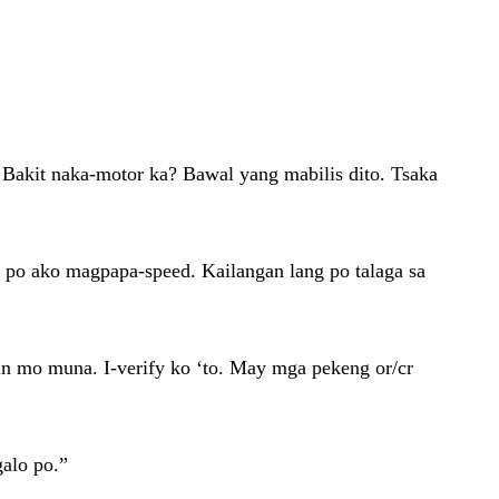
? Bakit naka-motor ka? Bawal yang mabilis dito. Tsaka
di po ako magpapa-speed. Kailangan lang po talaga sa
in mo muna. I-verify ko ‘to. May mga pekeng or/cr
galo po.”