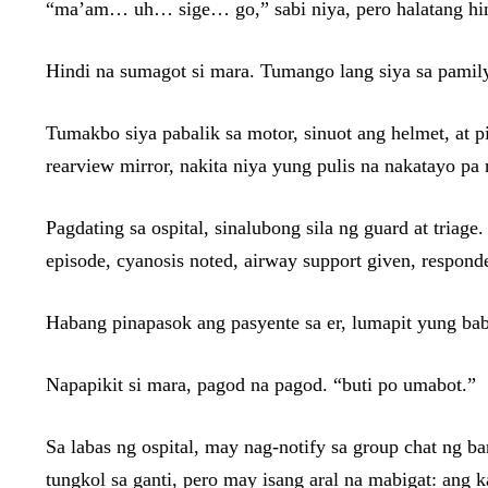
“ma’am… uh… sige… go,” sabi niya, pero halatang hin
Hindi na sumagot si mara. Tumango lang siya sa pamilya
Tumakbo siya pabalik sa motor, sinuot ang helmet, at p
rearview mirror, nakita niya yung pulis na nakatayo pa
Pagdating sa ospital, sinalubong sila ng guard at triag
episode, cyanosis noted, airway support given, respon
Habang pinapasok ang pasyente sa er, lumapit yung b
Napapikit si mara, pagod na pagod. “buti po umabot.”
Sa labas ng ospital, may nag-notify sa group chat ng b
tungkol sa ganti, pero may isang aral na mabigat: ang