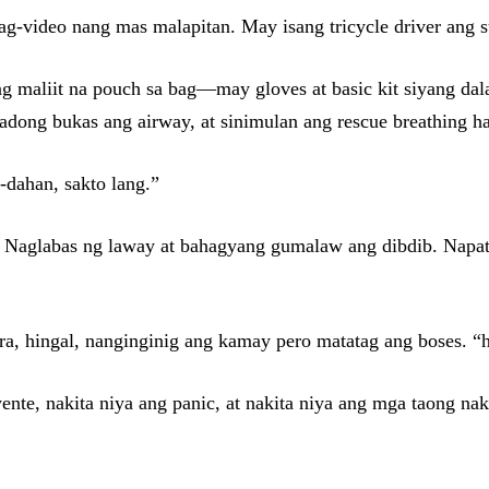
-video nang mas malapitan. May isang tricycle driver ang s
ng maliit na pouch sa bag—may gloves at basic kit siyang dal
uradong bukas ang airway, at sinimulan ang rescue breathing h
dahan, sakto lang.”
Naglabas ng laway at bahagyang gumalaw ang dibdib. Napatil
ara, hingal, nanginginig ang kamay pero matatag ang boses. “h
ente, nakita niya ang panic, at nakita niya ang mga taong na