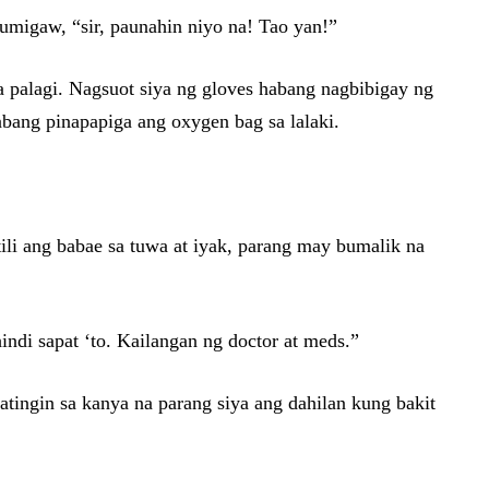
umigaw, “sir, paunahin niyo na! Tao yan!”
a palagi. Nagsuot siya ng gloves habang nagbibigay ng
abang pinapapiga ang oxygen bag sa lalaki.
i ang babae sa tuwa at iyak, parang may bumalik na
indi sapat ‘to. Kailangan ng doctor at meds.”
katingin sa kanya na parang siya ang dahilan kung bakit