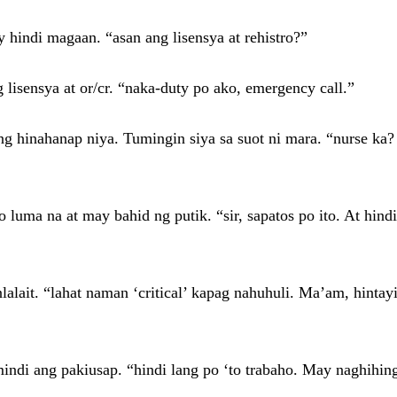
 hindi magaan. “asan ang lisensya at rehistro?”
g lisensya at or/cr. “naka-duty po ako, emergency call.”
ang hinahanap niya. Tumingin siya sa suot ni mara. “nurse ka
 luma na at may bahid ng putik. “sir, sapatos po ito. At hin
lait. “lahat naman ‘critical’ kapag nahuhuli. Ma’am, hintay
indi ang pakiusap. “hindi lang po ‘to trabaho. May naghihin