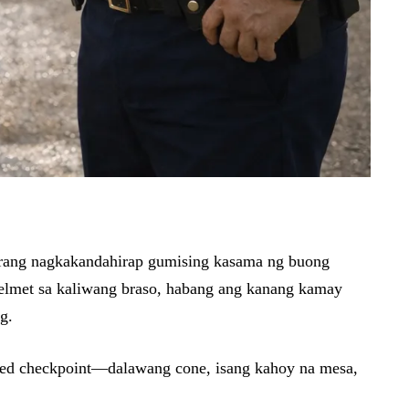
parang nagkakandahirap gumising kasama ng buong
g helmet sa kaliwang braso, habang ang kanang kamay
g.
ised checkpoint—dalawang cone, isang kahoy na mesa,