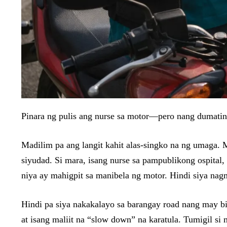
Pinara ng pulis ang nurse sa motor—pero nang dumating
Madilim pa ang langit kahit alas-singko na ng umaga.
siyudad. Si mara, isang nurse sa pampublikong ospital,
niya ay mahigpit sa manibela ng motor. Hindi siya na
Hindi pa siya nakakalayo sa barangay road nang may b
at isang maliit na “slow down” na karatula. Tumigil si 