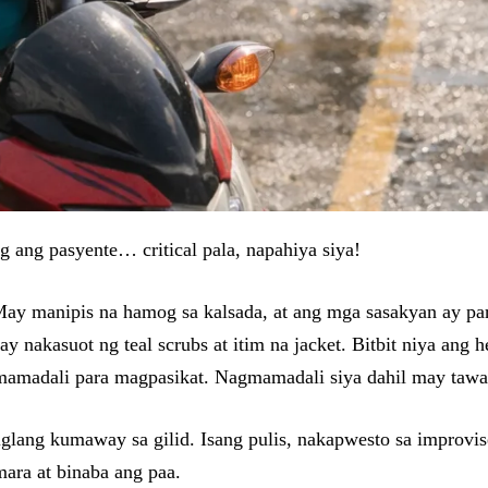
 ang pasyente… critical pala, napahiya siya!
 May manipis na hamog sa kalsada, at ang mga sasakyan ay 
 ay nakasuot ng teal scrubs at itim na jacket. Bitbit niya an
gmamadali para magpasikat. Nagmamadali siya dahil may tawa
iglang kumaway sa gilid. Isang pulis, nakapwesto sa improv
mara at binaba ang paa.