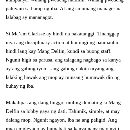
pahiyain sa harap ng iba. At ang sinumang manager na
lalabag ay mananagot.
Si Ma’am Clarisse ay hindi na nakatanggi. Tinanggap
niya ang disciplinary action at humingi ng paumanhin
hindi lang kay Mang Delfin, kundi sa buong staff.
Ngunit higit sa parusa, ang talagang nagbago sa kanya
ay ang gabing iyon—ang gabing nakita niyang ang
lalaking hawak ang mop ay minsang humawak din ng
buhay ng iba.
Makalipas ang ilang linggo, muling dumating si Mang
Delfin sa lobby gaya ng dati. Tahimik, simple, at may
dalang mop. Ngunit ngayon, iba na ang paligid. Ang
mga empleyado ay bumabati sa kanya nang may ngiti.