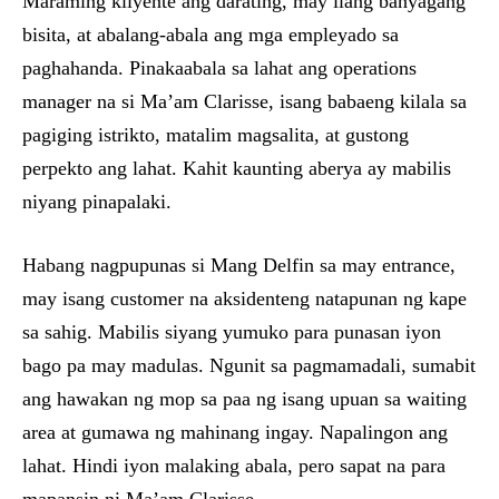
Maraming kliyente ang darating, may ilang banyagang
bisita, at abalang-abala ang mga empleyado sa
paghahanda. Pinakaabala sa lahat ang operations
manager na si Ma’am Clarisse, isang babaeng kilala sa
pagiging istrikto, matalim magsalita, at gustong
perpekto ang lahat. Kahit kaunting aberya ay mabilis
niyang pinapalaki.
Habang nagpupunas si Mang Delfin sa may entrance,
may isang customer na aksidenteng natapunan ng kape
sa sahig. Mabilis siyang yumuko para punasan iyon
bago pa may madulas. Ngunit sa pagmamadali, sumabit
ang hawakan ng mop sa paa ng isang upuan sa waiting
area at gumawa ng mahinang ingay. Napalingon ang
lahat. Hindi iyon malaking abala, pero sapat na para