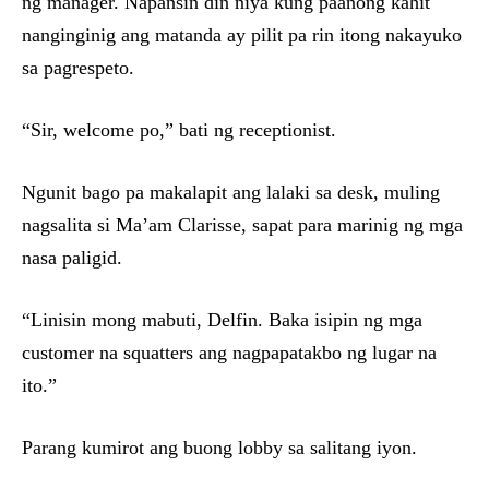
ng manager. Napansin din niya kung paanong kahit
nanginginig ang matanda ay pilit pa rin itong nakayuko
sa pagrespeto.
“Sir, welcome po,” bati ng receptionist.
Ngunit bago pa makalapit ang lalaki sa desk, muling
nagsalita si Ma’am Clarisse, sapat para marinig ng mga
nasa paligid.
“Linisin mong mabuti, Delfin. Baka isipin ng mga
customer na squatters ang nagpapatakbo ng lugar na
ito.”
Parang kumirot ang buong lobby sa salitang iyon.