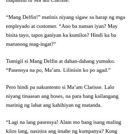
mapansin ni Ma’am Clarisse.
“Mang Delfin!” matinis niyang sigaw sa harap ng mga
empleyado at customer. “Ano ba naman iyan? May
bisita tayo, tapos ganiyan ka kumilos? Hindi ka ba
marunong mag-ingat?”
Tumigil si Mang Delfin at dahan-dahang yumuko.
“Pasensya na po, Ma’am. Lilinisin ko po agad.”
Pero hindi pa nakuntento si Ma’am Clarisse. Lalo
niyang tinaasan ang boses, na para bang kailangang
marinig ng lahat ang kahihiyan ng matanda.
“Lagi na lang pasensya! Alam mo bang isang maling
kilos lang, nasisira ang imahe ng kumpanya? Kung