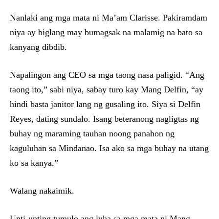
Nanlaki ang mga mata ni Ma’am Clarisse. Pakiramdam
niya ay biglang may bumagsak na malamig na bato sa
kanyang dibdib.
Napalingon ang CEO sa mga taong nasa paligid. “Ang
taong ito,” sabi niya, sabay turo kay Mang Delfin, “ay
hindi basta janitor lang ng gusaling ito. Siya si Delfin
Reyes, dating sundalo. Isang beteranong nagligtas ng
buhay ng maraming tauhan noong panahon ng
kaguluhan sa Mindanao. Isa ako sa mga buhay na utang
ko sa kanya.”
Walang nakaimik.
Unti-unting tumulo ang luha sa mga mata ni Mang