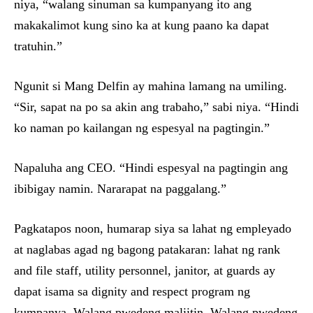
niya, “walang sinuman sa kumpanyang ito ang
makakalimot kung sino ka at kung paano ka dapat
tratuhin.”
Ngunit si Mang Delfin ay mahina lamang na umiling.
“Sir, sapat na po sa akin ang trabaho,” sabi niya. “Hindi
ko naman po kailangan ng espesyal na pagtingin.”
Napaluha ang CEO. “Hindi espesyal na pagtingin ang
ibibigay namin. Nararapat na paggalang.”
Pagkatapos noon, humarap siya sa lahat ng empleyado
at naglabas agad ng bagong patakaran: lahat ng rank
and file staff, utility personnel, janitor, at guards ay
dapat isama sa dignity and respect program ng
kumpanya. Walang pwedeng maliitin. Walang pwedeng