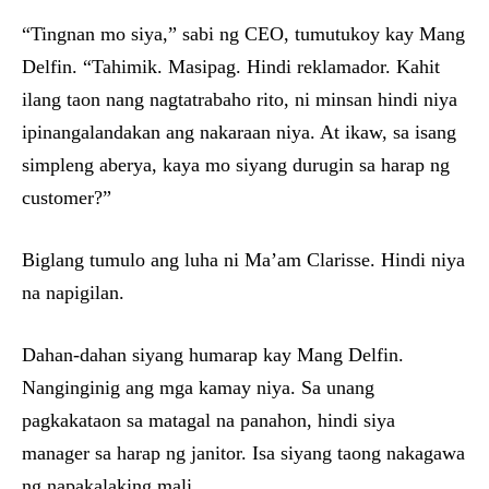
“Tingnan mo siya,” sabi ng CEO, tumutukoy kay Mang
Delfin. “Tahimik. Masipag. Hindi reklamador. Kahit
ilang taon nang nagtatrabaho rito, ni minsan hindi niya
ipinangalandakan ang nakaraan niya. At ikaw, sa isang
simpleng aberya, kaya mo siyang durugin sa harap ng
customer?”
Biglang tumulo ang luha ni Ma’am Clarisse. Hindi niya
na napigilan.
Dahan-dahan siyang humarap kay Mang Delfin.
Nanginginig ang mga kamay niya. Sa unang
pagkakataon sa matagal na panahon, hindi siya
manager sa harap ng janitor. Isa siyang taong nakagawa
ng napakalaking mali.