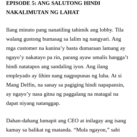
EPISODE 5: ANG SALUTONG HINDI
NAKALIMUTAN NG LAHAT
Ilang minuto pang nanatiling tahimik ang lobby. Tila
walang gustong bumasag sa lalim ng nangyari. Ang
mga customer na kanina’y basta dumaraan lamang ay
ngayo’y nakatayo pa rin, parang ayaw umalis hangga’t
hindi natatapos ang sandaling iyon. Ang ilang
empleyado ay lihim nang nagpupunas ng luha. At si
Mang Delfin, na sanay sa pagiging hindi napapansin,
ay ngayo’y nasa gitna ng paggalang na matagal na
dapat niyang natanggap.
Dahan-dahang lumapit ang CEO at inilagay ang isang
kamay sa balikat ng matanda. “Mula ngayon,” sabi