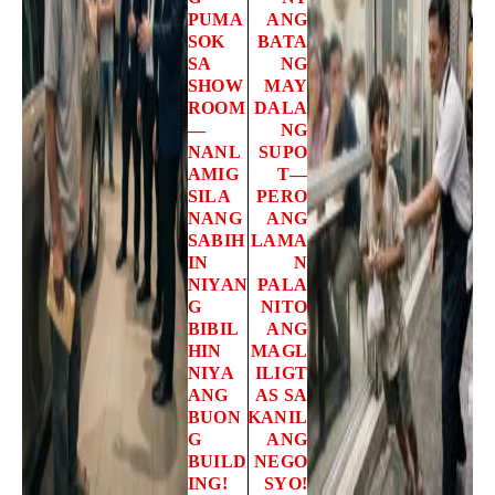
PUMA
ANG
SOK
BATA
SA
NG
SHOW
MAY
ROOM
DALA
—
NG
NANL
SUPO
AMIG
T—
SILA
PERO
NANG
ANG
SABIH
LAMA
IN
N
NIYAN
PALA
G
NITO
BIBIL
ANG
HIN
MAGL
NIYA
ILIGT
ANG
AS SA
BUON
KANIL
G
ANG
BUILD
NEGO
ING!
SYO!