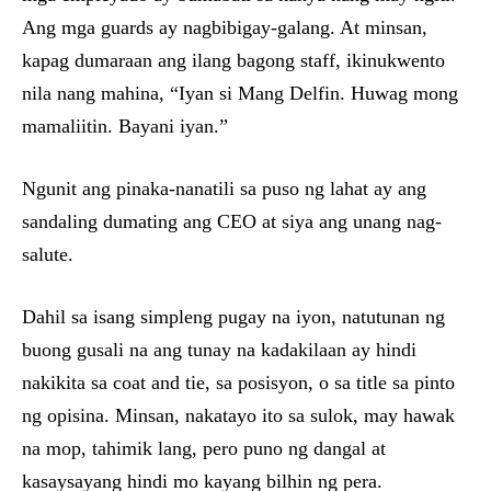
Ang mga guards ay nagbibigay-galang. At minsan,
kapag dumaraan ang ilang bagong staff, ikinukwento
nila nang mahina, “Iyan si Mang Delfin. Huwag mong
mamaliitin. Bayani iyan.”
Ngunit ang pinaka-nanatili sa puso ng lahat ay ang
sandaling dumating ang CEO at siya ang unang nag-
salute.
Dahil sa isang simpleng pugay na iyon, natutunan ng
buong gusali na ang tunay na kadakilaan ay hindi
nakikita sa coat and tie, sa posisyon, o sa title sa pinto
ng opisina. Minsan, nakatayo ito sa sulok, may hawak
na mop, tahimik lang, pero puno ng dangal at
kasaysayang hindi mo kayang bilhin ng pera.