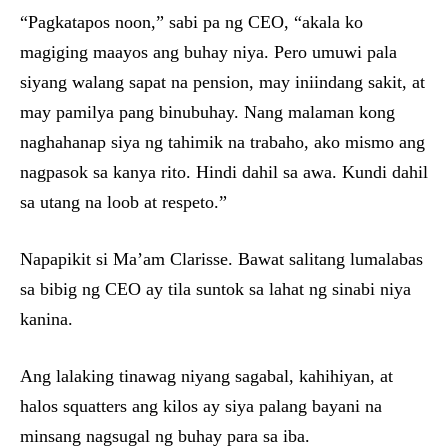
“Pagkatapos noon,” sabi pa ng CEO, “akala ko
magiging maayos ang buhay niya. Pero umuwi pala
siyang walang sapat na pension, may iniindang sakit, at
may pamilya pang binubuhay. Nang malaman kong
naghahanap siya ng tahimik na trabaho, ako mismo ang
nagpasok sa kanya rito. Hindi dahil sa awa. Kundi dahil
sa utang na loob at respeto.”
Napapikit si Ma’am Clarisse. Bawat salitang lumalabas
sa bibig ng CEO ay tila suntok sa lahat ng sinabi niya
kanina.
Ang lalaking tinawag niyang sagabal, kahihiyan, at
halos squatters ang kilos ay siya palang bayani na
minsang nagsugal ng buhay para sa iba.