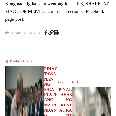
Kung naantig ka sa kuwentong ito, LIKE, SHARE, AT
MAG COMMENT sa comment section sa Facebook
page post.
SHARE THIS STORY
Previous Article
PINAG
TAWA
NAN
Next Article
NG
MGA
PINAL
STAFF
AYAS
ANG
NG
MATA
REST
NDAN
AURA
G
NT