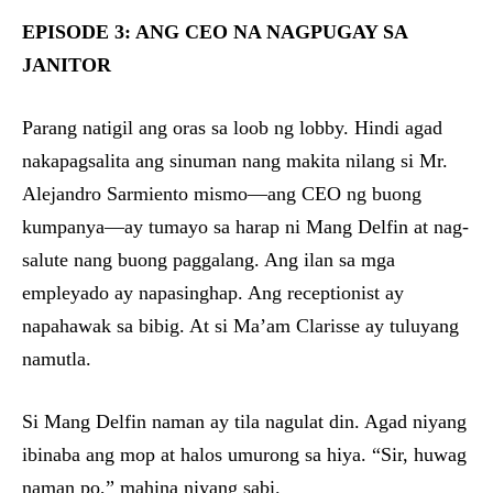
EPISODE 3: ANG CEO NA NAGPUGAY SA
JANITOR
Parang natigil ang oras sa loob ng lobby. Hindi agad
nakapagsalita ang sinuman nang makita nilang si Mr.
Alejandro Sarmiento mismo—ang CEO ng buong
kumpanya—ay tumayo sa harap ni Mang Delfin at nag-
salute nang buong paggalang. Ang ilan sa mga
empleyado ay napasinghap. Ang receptionist ay
napahawak sa bibig. At si Ma’am Clarisse ay tuluyang
namutla.
Si Mang Delfin naman ay tila nagulat din. Agad niyang
ibinaba ang mop at halos umurong sa hiya. “Sir, huwag
naman po,” mahina niyang sabi.