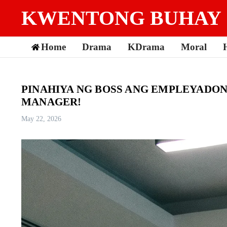
Skip to content
KWENTONG BUHAY
Home
Drama
KDrama
Moral
PINAHIYA NG BOSS ANG EMPLEYADON
MANAGER!
May 22, 2026