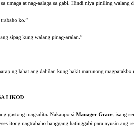
sa umaga at nag-aalaga sa gabi. Hindi niya piniling walang 
 trabaho ko.”
ang sipag kung walang pinag-aralan.”
a harap ng lahat ang dahilan kung bakit marunong magpatakb
SA LIKOD
lang gustong magsalita. Nakaupo si
Manager Grace
, isang s
ses itong nagtrabaho hanggang hatinggabi para ayusin ang rep