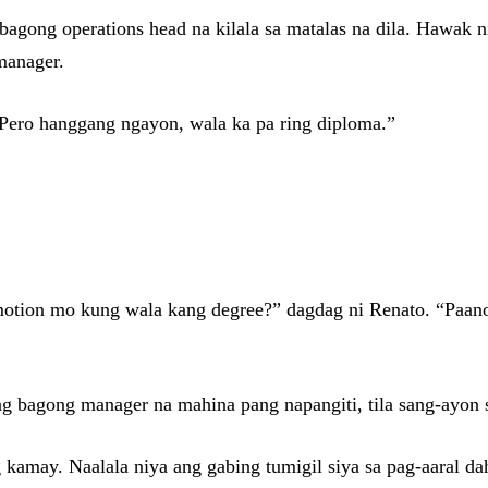
 bagong operations head na kilala sa matalas na dila. Hawak 
manager.
. Pero hanggang ngayon, wala ka pa ring diploma.”
otion mo kung wala kang degree?” dagdag ni Renato. “Paan
 bagong manager na mahina pang napangiti, tila sang-ayon s
g kamay. Naalala niya ang gabing tumigil siya sa pag-aaral d