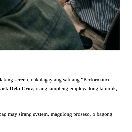
king screen, nakalagay ang salitang “Performance
ark Dela Cruz
, isang simpleng empleyadong tahimik,
kapag may sirang system, magulong proseso, o bagong