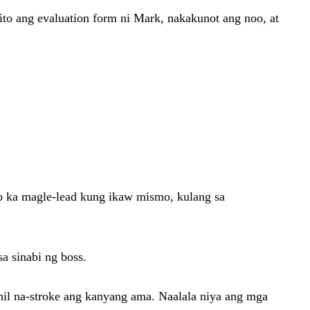
nito ang evaluation form ni Mark, nakakunot ang noo, at
o ka magle-lead kung ikaw mismo, kulang sa
a sinabi ng boss.
ahil na-stroke ang kanyang ama. Naalala niya ang mga