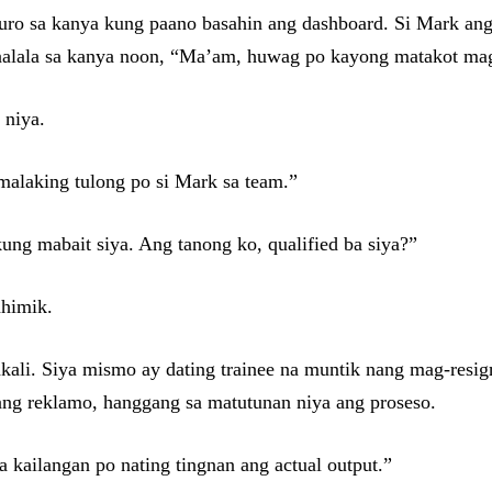
uro sa kanya kung paano basahin ang dashboard. Si Mark ang
paalala sa kanya noon, “Ma’am, huwag po kayong matakot mag
 niya.
 malaking tulong po si Mark sa team.”
kung mabait siya. Ang tanong ko, qualified ba siya?”
ahimik.
kali. Siya mismo ay dating trainee na muntik nang mag-resig
ang reklamo, hanggang sa matutunan niya ang proseso.
ka kailangan po nating tingnan ang actual output.”