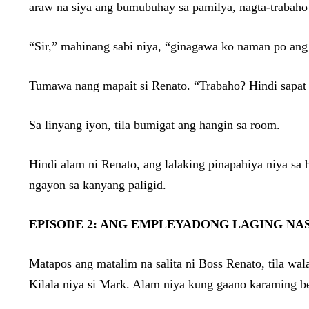
araw na siya ang bumubuhay sa pamilya, nagta-trabaho 
“Sir,” mahinang sabi niya, “ginagawa ko naman po ang
Tumawa nang mapait si Renato. “Trabaho? Hindi sapat 
Sa linyang iyon, tila bumigat ang hangin sa room.
Hindi alam ni Renato, ang lalaking pinapahiya niya s
ngayon sa kanyang paligid.
EPISODE 2: ANG EMPLEYADONG LAGING NA
Matapos ang matalim na salita ni Boss Renato, tila wa
Kilala niya si Mark. Alam niya kung gaano karaming be