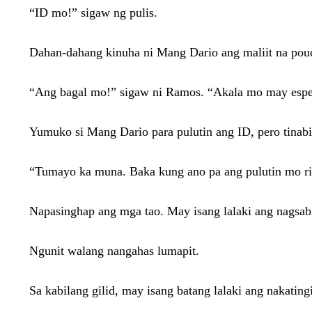
“ID mo!” sigaw ng pulis.
Dahan-dahang kinuha ni Mang Dario ang maliit na pouc
“Ang bagal mo!” sigaw ni Ramos. “Akala mo may espes
Yumuko si Mang Dario para pulutin ang ID, pero tinabi
“Tumayo ka muna. Baka kung ano pa ang pulutin mo ri
Napasinghap ang mga tao. May isang lalaki ang nagsab
Ngunit walang nangahas lumapit.
Sa kabilang gilid, may isang batang lalaki ang nakati