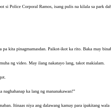
t si Police Corporal Ramos, isang pulis na kilala sa park da
a pa kita pinagmamasdan. Paikot-ikot ka rito. Baka may bina
muha ng video. May ilang nakatayo lang, takot makialam.
got.
aka naghahanap ka lang ng mananakawan!”
maban. Itinaas niya ang dalawang kamay para ipakitang wala