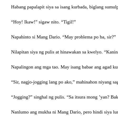
Habang papalapit siya sa isang kurbada, biglang sumulpo
“Hoy! Ikaw!” sigaw nito. “Tigil!”
Napahinto si Mang Dario. “May problema po ba, sir?”
Nilapitan siya ng pulis at hinawakan sa kwelyo. “Kanin
Napalingon ang mga tao. May isang babae ang agad ku
“Sir, nagjo-jogging lang po ako,” mahinahon niyang sa
“Jogging?” singhal ng pulis. “Sa itsura mong ’yan? B
Nanlumo ang mukha ni Mang Dario, pero hindi siya lu