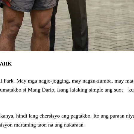
PARK
l Park. May mga nagjo-jogging, may nagzu-zumba, may mat
umatakbo si Mang Dario, isang lalaking simple ang suot—kupas
anya, hindi lang ehersisyo ang pagtakbo. Ito ang paraan niy
misyon maraming taon na ang nakaraan.