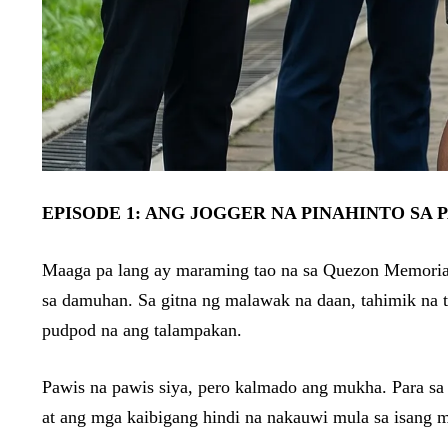
EPISODE 1: ANG JOGGER NA PINAHINTO SA 
Maaga pa lang ay maraming tao na sa Quezon Memoria
sa damuhan. Sa gitna ng malawak na daan, tahimik na t
pudpod na ang talampakan.
Pawis na pawis siya, pero kalmado ang mukha. Para sa k
at ang mga kaibigang hindi na nakauwi mula sa isang 