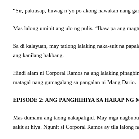
“Sir, pakiusap, huwag n’yo po akong hawakan nang ga
Mas lalong uminit ang ulo ng pulis. “Ikaw pa ang magt
Sa di kalayuan, may tatlong lalaking naka-suit na pap
ang kanilang hakbang.
Hindi alam ni Corporal Ramos na ang lalaking pinagbi
matagal nang gumagalang sa pangalan ni Mang Dario.
EPISODE 2: ANG PANGHIHIYA SA HARAP NG
Mas dumami ang taong nakapaligid. May mga nagbubulu
sakit at hiya. Ngunit si Corporal Ramos ay tila lalon