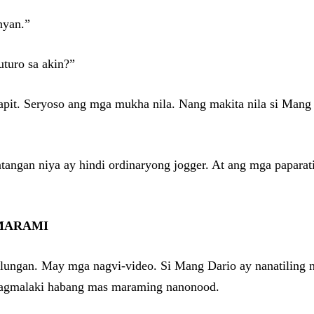
nyan.”
uturo sa akin?”
alapit. Seryoso ang mga mukha nila. Nang makita nila si Mang
ntangan niya ay hindi ordinaryong jogger. At ang mga papara
 MARAMI
ngan. May mga nagvi-video. Si Mang Dario ay nanatiling nak
g nagmalaki habang mas maraming nanonood.