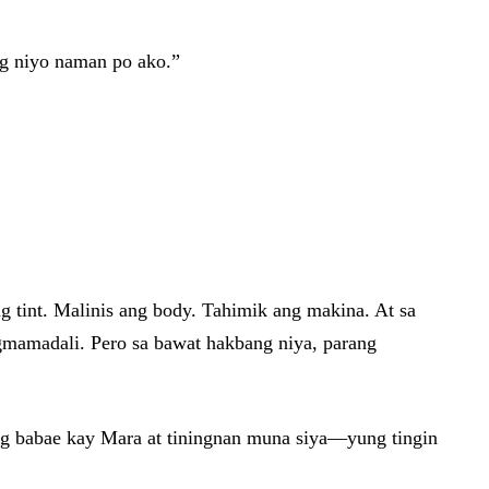
ng niyo naman po ako.”
 tint. Malinis ang body. Tahimik ang makina. At sa
agmamadali. Pero sa bawat hakbang niya, parang
ang babae kay Mara at tiningnan muna siya—yung tingin