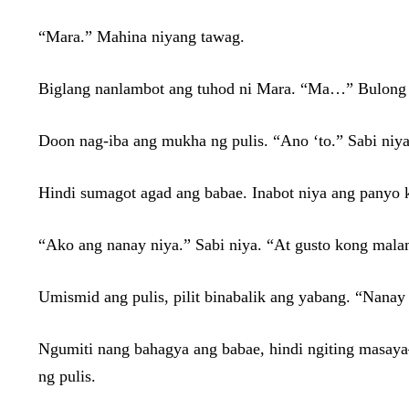
“Mara.” Mahina niyang tawag.
Biglang nanlambot ang tuhod ni Mara. “Ma…” Bulong n
Doon nag-iba ang mukha ng pulis. “Ano ‘to.” Sabi niya,
Hindi sumagot agad ang babae. Inabot niya ang panyo k
“Ako ang nanay niya.” Sabi niya. “At gusto kong mala
Umismid ang pulis, pilit binabalik ang yabang. “Nanay
Ngumiti nang bahagya ang babae, hindi ngiting masaya
ng pulis.