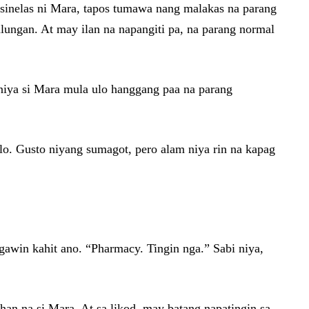
 tsinelas ni Mara, tapos tumawa nang malakas na parang
ungan. At may ilan na napangiti pa, na parang normal
 niya si Mara mula ulo hanggang paa na parang
ulo. Gusto niyang sumagot, pero alam niya rin na kapag
gawin kahit ano. “Pharmacy. Tingin nga.” Sabi niya,
an na si Mara. At sa likod, may batang napatingin sa