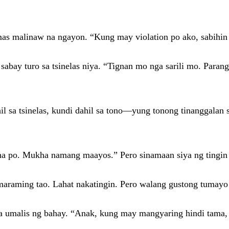
as malinaw na ngayon. “Kung may violation po ako, sabihin 
sabay turo sa tsinelas niya. “Tignan mo nga sarili mo. Parang
hil sa tsinelas, kundi dahil sa tono—yung tonong tinanggala
o na po. Mukha namang maayos.” Pero sinamaan siya ng tingin 
 maraming tao. Lahat nakatingin. Pero walang gustong tumayo
iya umalis ng bahay. “Anak, kung may mangyaring hindi tama