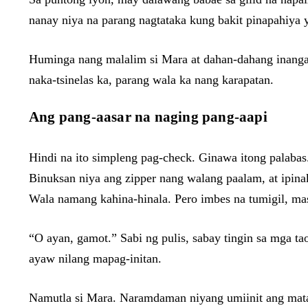
nanay niya na parang nagtataka kung bakit pinapahiya 
Huminga nang malalim si Mara at dahan-dahang inangat
naka-tsinelas ka, parang wala ka nang karapatan.
Ang pang-aasar na naging pang-aapi
Hindi na ito simpleng pag-check. Ginawa itong palaba
Binuksan niya ang zipper nang walang paalam, at ipina
Wala namang kahina-hinala. Pero imbes na tumigil, ma
“O ayan, gamot.” Sabi ng pulis, sabay tingin sa mga ta
ayaw nilang mapag-initan.
Namutla si Mara. Naramdaman niyang umiinit ang mata 