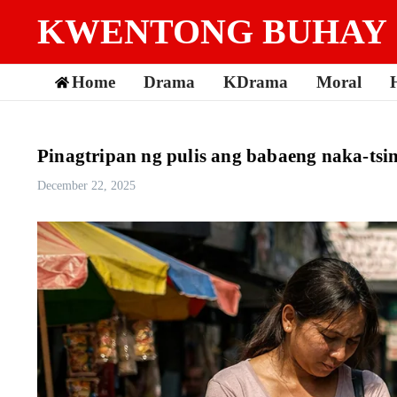
Skip to content
KWENTONG BUHAY
Home
Drama
KDrama
Moral
Pinagtripan ng pulis ang babaeng naka-tsin
December 22, 2025