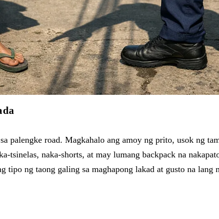
ada
k sa palengke road. Magkahalo ang amoy ng prito, usok ng ta
tsinelas, naka-shorts, at may lumang backpack na nakapaton
 tipo ng taong galing sa maghapong lakad at gusto na lang 