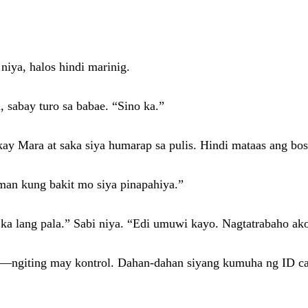
iya, halos hindi marinig.
 sabay turo sa babae. “Sino ka.”
ay Mara at saka siya humarap sa pulis. Hindi mataas ang bose
man kung bakit mo siya pinapahiya.”
 ka lang pala.” Sabi niya. “Edi umuwi kayo. Nagtatrabaho ak
—ngiting may kontrol. Dahan-dahan siyang kumuha ng ID case