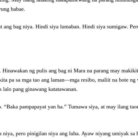
yung babae.
 ang bag niya. Hindi siya lumaban. Hindi siya sumigaw. Pero
s. Hinawakan ng pulis ang bag ni Mara na parang may makiki
kita pa sa mga tao ang laman—mga resibo, maliit na bote ng
s lalo pang ginawang katatawanan.
o. “Baka pampapayat yan ha.” Tumawa siya, at may ilang taon
niya, pero pinigilan niya ang luha. Ayaw niyang umiyak sa h