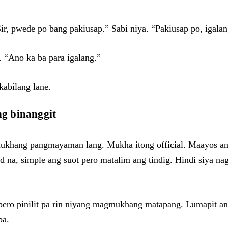
ir, pwede po bang pakiusap.” Sabi niya. “Pakiusap po, igala
. “Ano ka ba para igalang.”
kabilang lane.
g binanggit
 mukhang pangmayaman lang. Mukha itong official. Maayos ang
 na, simple ang suot pero matalim ang tindig. Hindi siya n
, pero pinilit pa rin niyang magmukhang matapang. Lumapit 
ba.