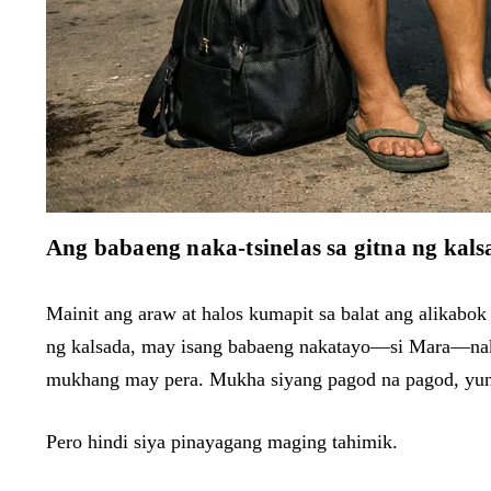
Ang babaeng naka-tsinelas sa gitna ng kals
Mainit ang araw at halos kumapit sa balat ang alikabo
ng kalsada, may isang babaeng nakatayo—si Mara—naka-
mukhang may pera. Mukha siyang pagod na pagod, yung
Pero hindi siya pinayagang maging tahimik.