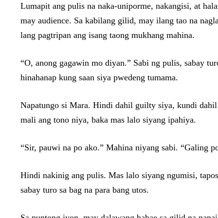
Lumapit ang pulis na naka-uniporme, nakangisi, at hala
may audience. Sa kabilang gilid, may ilang tao na na
lang pagtripan ang isang taong mukhang mahina.
“O, anong gagawin mo diyan.” Sabi ng pulis, sabay tur
hinahanap kung saan siya pwedeng tumama.
Napatungo si Mara. Hindi dahil guilty siya, kundi dahi
mali ang tono niya, baka mas lalo siyang ipahiya.
“Sir, pauwi na po ako.” Mahina niyang sabi. “Galing p
Hindi nakinig ang pulis. Mas lalo siyang ngumisi, tap
sabay turo sa bag na para bang utos.
Sa puntong iyon, may dalawang babae sa gilid na napai