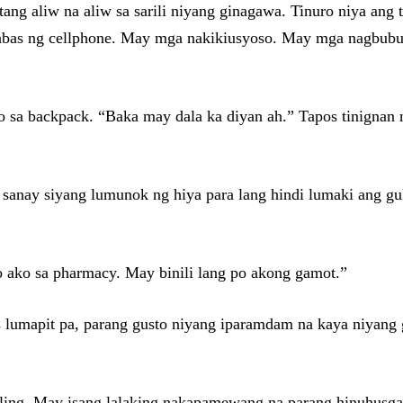
tang aliw na aliw sa sarili niyang ginagawa. Tinuro niya ang
glabas ng cellphone. May mga nakikiusyoso. May mga nagbubul
o sa backpack. “Baka may dala ka diyan ah.” Tapos tinignan
l sanay siyang lumunok ng hiya para lang hindi lumaki ang g
o ako sa pharmacy. May binili lang po akong gamot.”
os lumapit pa, parang gusto niyang iparamdam na kaya niyang 
ling. May isang lalaking nakapamewang na parang hinuhusgah