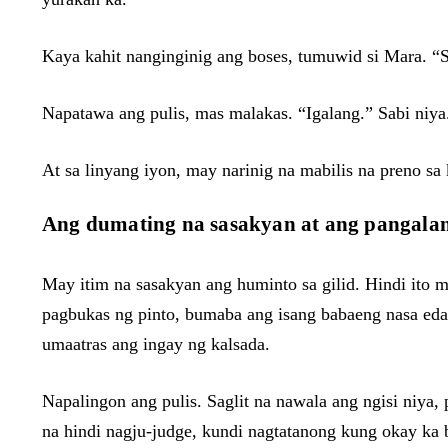
Kaya kahit nanginginig ang boses, tumuwid si Mara. “S
Napatawa ang pulis, mas malakas. “Igalang.” Sabi niya
At sa linyang iyon, may narinig na mabilis na preno sa 
Ang dumating na sasakyan at ang pangalan
May itim na sasakyan ang huminto sa gilid. Hindi ito
pagbukas ng pinto, bumaba ang isang babaeng nasa edad
umaatras ang ingay ng kalsada.
Napalingon ang pulis. Saglit na nawala ang ngisi niya
na hindi nagju-judge, kundi nagtatanong kung okay ka 