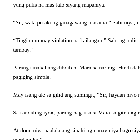
yung pulis na mas lalo siyang mapahiya.
“Sir, wala po akong ginagawang masama.” Sabi niya, m
“Tingin mo may violation pa kailangan.” Sabi ng pulis, 
tambay.”
Parang sinakal ang dibdib ni Mara sa narinig. Hindi da
pagiging simple.
May isang ale sa gilid ang sumingit, “Sir, hayaan niy
Sa sandaling iyon, parang nag-iisa si Mara sa gitna ng
At doon niya naalala ang sinabi ng nanay niya bago s
yurakan ka.”