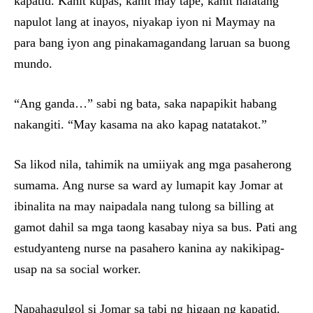
kapatid. Kahit kupas, kahit may tape, kahit halatang
napulot lang at inayos, niyakap iyon ni Maymay na
para bang iyon ang pinakamagandang laruan sa buong
mundo.
“Ang ganda…” sabi ng bata, saka napapikit habang
nakangiti. “May kasama na ako kapag natatakot.”
Sa likod nila, tahimik na umiiyak ang mga pasaherong
sumama. Ang nurse sa ward ay lumapit kay Jomar at
ibinalita na may naipadala nang tulong sa billing at
gamot dahil sa mga taong kasabay niya sa bus. Pati ang
estudyanteng nurse na pasahero kanina ay nakikipag-
usap na sa social worker.
Napahagulgol si Jomar sa tabi ng higaan ng kapatid.