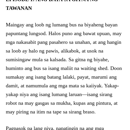
TAWANAN
Maingay ang loob ng lumang bus na biyaheng bayan
papuntang lungsod. Halos puno ang bawat upuan, may
mga nakasabit pang pasahero sa unahan, at ang hangin
sa loob ay halo ng pawis, alikabok, at usok na
sumisingaw mula sa kalsada. Sa gitna ng biyahe,
huminto ang bus sa isang maliit na waiting shed. Doon
sumakay ang isang batang lalaki, payat, marumi ang
damit, at namumula ang mga mata sa kaiiyak. Yakap-
yakap niya ang isang lumang laruan—isang sirang
robot na may gasgas sa mukha, kupas ang pintura, at
may piring na itim na tape sa sirang braso.
Pagpasok pa lang niya, napatingin na ang mga