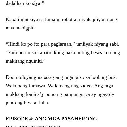
dadalhan ko siya.”
Napatingin siya sa lumang robot at niyakap iyon nang
mas mahigpit.
“Hindi ko po ito para paglaruan,” umiiyak niyang sabi.
“Para po ito sa kapatid kong baka huling beses ko nang
makitang ngumiti.”
Doon tuluyang nabasag ang mga puso sa loob ng bus.
Wala nang tumawa. Wala nang nag-video. Ang mga
mukhang kanina’y puno ng pangungutya ay ngayo’y
punô ng hiya at luha.
EPISODE 4: ANG MGA PASAHERONG