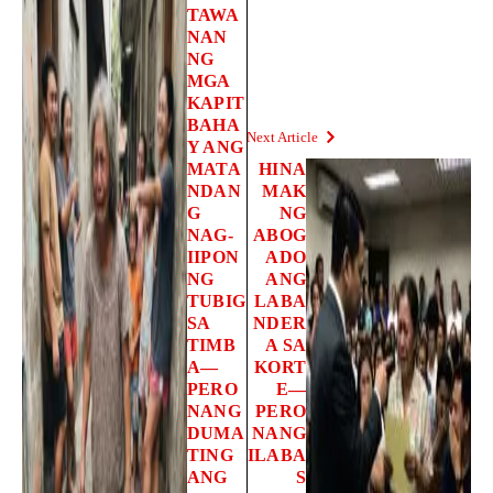
TAWA
NAN
NG
MGA
KAPIT
BAHA
Next Article
Y ANG
MATA
HINA
NDAN
MAK
G
NG
NAG-
ABOG
IIPON
ADO
NG
ANG
TUBIG
LABA
SA
NDER
TIMB
A SA
A—
KORT
PERO
E—
NANG
PERO
DUMA
NANG
TING
ILABA
ANG
S