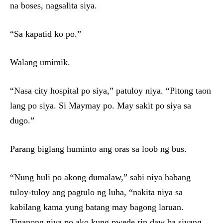
na boses, nagsalita siya.
“Sa kapatid ko po.”
Walang umimik.
“Nasa city hospital po siya,” patuloy niya. “Pitong taon
lang po siya. Si Maymay po. May sakit po siya sa
dugo.”
Parang biglang huminto ang oras sa loob ng bus.
“Nung huli po akong dumalaw,” sabi niya habang
tuloy-tuloy ang pagtulo ng luha, “nakita niya sa
kabilang kama yung batang may bagong laruan.
Tinanong niya po ako kung pwede rin daw ba siyang