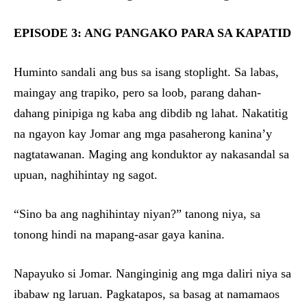
EPISODE 3: ANG PANGAKO PARA SA KAPATID
Huminto sandali ang bus sa isang stoplight. Sa labas,
maingay ang trapiko, pero sa loob, parang dahan-
dahang pinipiga ng kaba ang dibdib ng lahat. Nakatitig
na ngayon kay Jomar ang mga pasaherong kanina’y
nagtatawanan. Maging ang konduktor ay nakasandal sa
upuan, naghihintay ng sagot.
“Sino ba ang naghihintay niyan?” tanong niya, sa
tonong hindi na mapang-asar gaya kanina.
Napayuko si Jomar. Nanginginig ang mga daliri niya sa
ibabaw ng laruan. Pagkatapos, sa basag at namamaos