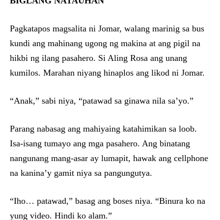
BIGLANG NATAUHAN
Pagkatapos magsalita ni Jomar, walang marinig sa bus
kundi ang mahinang ugong ng makina at ang pigil na
hikbi ng ilang pasahero. Si Aling Rosa ang unang
kumilos. Marahan niyang hinaplos ang likod ni Jomar.
“Anak,” sabi niya, “patawad sa ginawa nila sa’yo.”
Parang nabasag ang mahiyaing katahimikan sa loob.
Isa-isang tumayo ang mga pasahero. Ang binatang
nangunang mang-asar ay lumapit, hawak ang cellphone
na kanina’y gamit niya sa pangungutya.
“Iho… patawad,” basag ang boses niya. “Binura ko na
yung video. Hindi ko alam.”