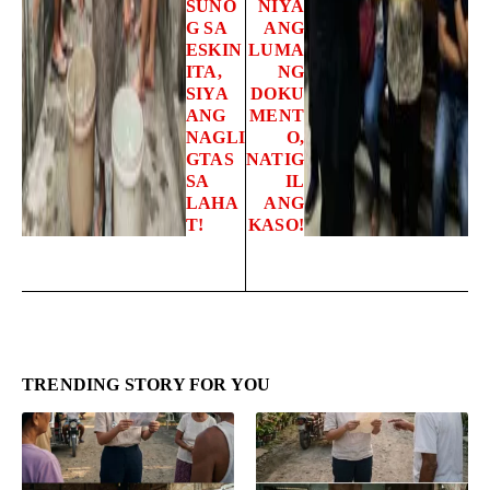
SUNO
NIYA
G SA
ANG
ESKIN
LUMA
ITA,
NG
SIYA
DOKU
ANG
MENT
NAGLI
O,
GTAS
NATIG
SA
IL
LAHA
ANG
T!
KASO!
TRENDING STORY FOR YOU