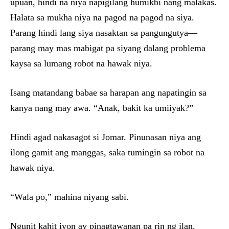
upuan, hindi na niya napigilang humikbi nang malakas.
Halata sa mukha niya na pagod na pagod na siya.
Parang hindi lang siya nasaktan sa pangungutya—
parang may mas mabigat pa siyang dalang problema
kaysa sa lumang robot na hawak niya.
Isang matandang babae sa harapan ang napatingin sa
kanya nang may awa. “Anak, bakit ka umiiyak?”
Hindi agad nakasagot si Jomar. Pinunasan niya ang
ilong gamit ang manggas, saka tumingin sa robot na
hawak niya.
“Wala po,” mahina niyang sabi.
Ngunit kahit iyon ay pinagtawanan pa rin ng ilan.