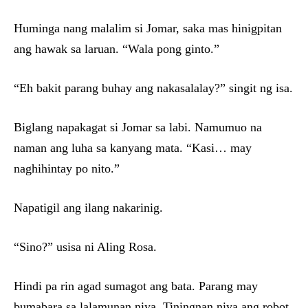
Huminga nang malalim si Jomar, saka mas hinigpitan
ang hawak sa laruan. “Wala pong ginto.”
“Eh bakit parang buhay ang nakasalalay?” singit ng isa.
Biglang napakagat si Jomar sa labi. Namumuo na
naman ang luha sa kanyang mata. “Kasi… may
naghihintay po nito.”
Napatigil ang ilang nakarinig.
“Sino?” usisa ni Aling Rosa.
Hindi pa rin agad sumagot ang bata. Parang may
bumabara sa lalamunan niya. Tiningnan niya ang robot