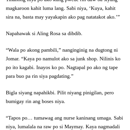
magkaroon kahit luma lang. Sabi niya, ‘Kuya, kahit
sira na, basta may yayakapin ako pag natatakot ako.’”
Napahawak si Aling Rosa sa dibdib.
“Wala po akong pambili,” nanginginig na dugtong ni
Jomar. “Kaya po namulot ako sa junk shop. Nilinis ko
po ito kagabi. Inayos ko po. Nagtapal po ako ng tape
para buo pa rin siya pagdating.”
Bigla siyang napahikbi. Pilit niyang pinigilan, pero
bumigay rin ang boses niya.
“Tapos po… tumawag ang nurse kaninang umaga. Sabi
niya, lumalala na raw po si Maymay. Kaya nagmadali