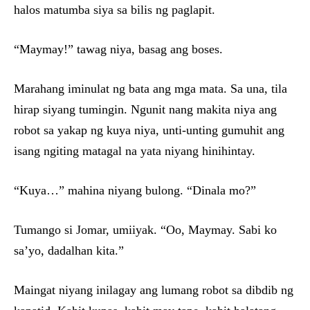
halos matumba siya sa bilis ng paglapit.
“Maymay!” tawag niya, basag ang boses.
Marahang iminulat ng bata ang mga mata. Sa una, tila
hirap siyang tumingin. Ngunit nang makita niya ang
robot sa yakap ng kuya niya, unti-unting gumuhit ang
isang ngiting matagal na yata niyang hinihintay.
“Kuya…” mahina niyang bulong. “Dinala mo?”
Tumango si Jomar, umiiyak. “Oo, Maymay. Sabi ko
sa’yo, dadalhan kita.”
Maingat niyang inilagay ang lumang robot sa dibdib ng