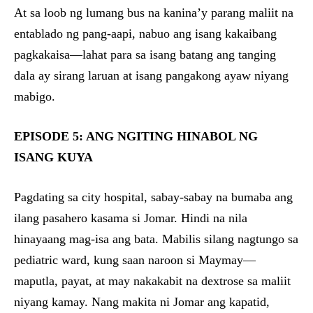
At sa loob ng lumang bus na kanina’y parang maliit na
entablado ng pang-aapi, nabuo ang isang kakaibang
pagkakaisa—lahat para sa isang batang ang tanging
dala ay sirang laruan at isang pangakong ayaw niyang
mabigo.
EPISODE 5: ANG NGITING HINABOL NG
ISANG KUYA
Pagdating sa city hospital, sabay-sabay na bumaba ang
ilang pasahero kasama si Jomar. Hindi na nila
hinayaang mag-isa ang bata. Mabilis silang nagtungo sa
pediatric ward, kung saan naroon si Maymay—
maputla, payat, at may nakakabit na dextrose sa maliit
niyang kamay. Nang makita ni Jomar ang kapatid,