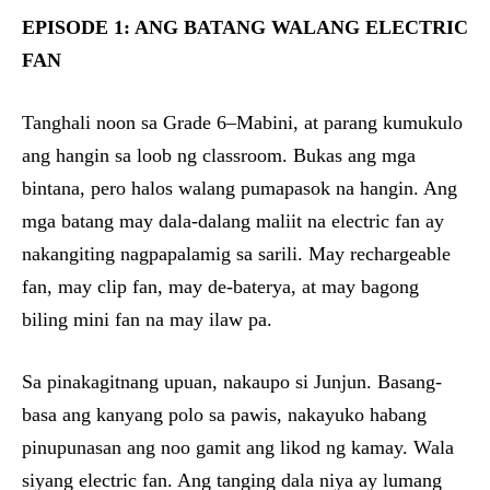
EPISODE 1: ANG BATANG WALANG ELECTRIC
FAN
Tanghali noon sa Grade 6–Mabini, at parang kumukulo
ang hangin sa loob ng classroom. Bukas ang mga
bintana, pero halos walang pumapasok na hangin. Ang
mga batang may dala-dalang maliit na electric fan ay
nakangiting nagpapalamig sa sarili. May rechargeable
fan, may clip fan, may de-baterya, at may bagong
biling mini fan na may ilaw pa.
Sa pinakagitnang upuan, nakaupo si Junjun. Basang-
basa ang kanyang polo sa pawis, nakayuko habang
pinupunasan ang noo gamit ang likod ng kamay. Wala
siyang electric fan. Ang tanging dala niya ay lumang