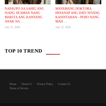
NAPAUPO SA SAHIG ANG
MAYAMANG DOKTORA
ISANG SEAMAN NANG
HINANAP ANG DATI NIYANG
MAKITA ANG KANYANG
KASINTAHAN—PERO NANG
ANAK NA ...
MAD ...
July 31, 2026
July 31, 2026
TOP 10 TREND
Home
About Us
Privacy Policy
Contact Us
Terms of Service