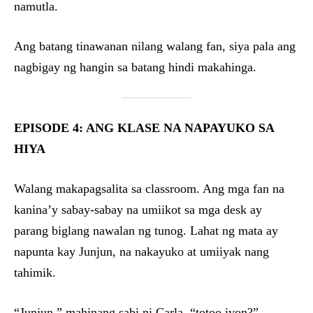
namutla.
Ang batang tinawanan nilang walang fan, siya pala ang
nagbigay ng hangin sa batang hindi makahinga.
EPISODE 4: ANG KLASE NA NAPAYUKO SA
HIYA
Walang makapagsalita sa classroom. Ang mga fan na
kanina’y sabay-sabay na umiikot sa mga desk ay
parang biglang nawalan ng tunog. Lahat ng mata ay
napunta kay Junjun, na nakayuko at umiiyak nang
tahimik.
“Junjun,” mahinang sabi ni Carla, “totoo iyon?”