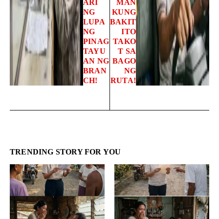
ARI
MAN
NG
KUNG
LUPA
BAKIT
NG
ITO
PINAG
TAKO
TAYU
T SA
AN NG
BAGO
BRAN
NG
CH!
RUTA!
TRENDING STORY FOR YOU