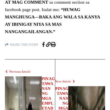
AT MAG COMMENT
sa comment section sa
facebook page post. Isulat mo:
“HUWAG
MANGHUSGA—BAKA ANG WALA SA KANYA
AY IBINIGAY NIYA SA MAS
NANGANGAILANGAN.”
SHARE THIS STORY
Previous Article
PINAG
Next Article
TAWA
NAN
PINAG
NG
TAWA
MGA
NAN
EMPL
NG
EYAD
MGA