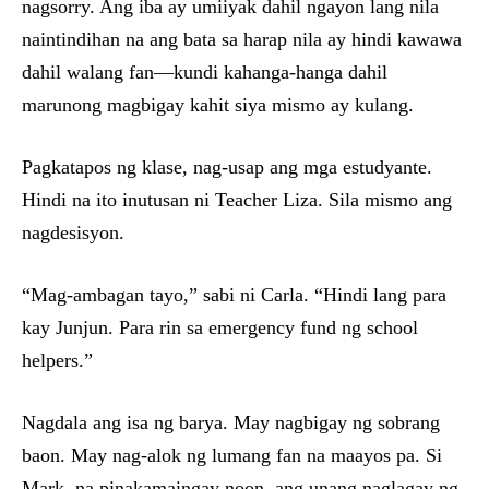
nagsorry. Ang iba ay umiiyak dahil ngayon lang nila
naintindihan na ang bata sa harap nila ay hindi kawawa
dahil walang fan—kundi kahanga-hanga dahil
marunong magbigay kahit siya mismo ay kulang.
Pagkatapos ng klase, nag-usap ang mga estudyante.
Hindi na ito inutusan ni Teacher Liza. Sila mismo ang
nagdesisyon.
“Mag-ambagan tayo,” sabi ni Carla. “Hindi lang para
kay Junjun. Para rin sa emergency fund ng school
helpers.”
Nagdala ang isa ng barya. May nagbigay ng sobrang
baon. May nag-alok ng lumang fan na maayos pa. Si
Mark, na pinakamaingay noon, ang unang naglagay ng