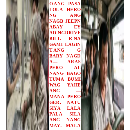
O ANG
PASA
LOLA
HERO
NG
ANG
NAGB
JEEPN
ABAY
EY
AD NG
DRIVE
BILL
R NA
GAMI
LAGIN
T ANG
G
BARY
NAGD
A—
ARAS
PERO
AL
NANG
BAGO
TUMA
BUMI
WAG
YAHE
ANG
—
MANA
PERO
GER,
NATU
SIYA
LALA
PALA
SILA
ANG
NANG
MAY-
MALA