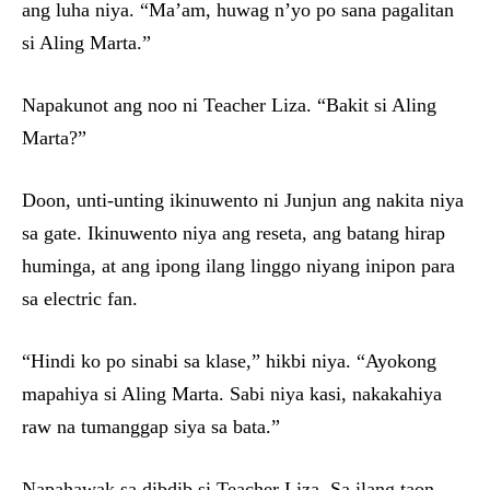
ang luha niya. “Ma’am, huwag n’yo po sana pagalitan
si Aling Marta.”
Napakunot ang noo ni Teacher Liza. “Bakit si Aling
Marta?”
Doon, unti-unting ikinuwento ni Junjun ang nakita niya
sa gate. Ikinuwento niya ang reseta, ang batang hirap
huminga, at ang ipong ilang linggo niyang inipon para
sa electric fan.
“Hindi ko po sinabi sa klase,” hikbi niya. “Ayokong
mapahiya si Aling Marta. Sabi niya kasi, nakakahiya
raw na tumanggap siya sa bata.”
Napahawak sa dibdib si Teacher Liza. Sa ilang taon