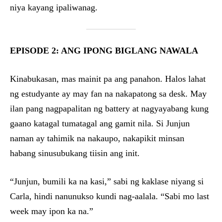
niya kayang ipaliwanag.
EPISODE 2: ANG IPONG BIGLANG NAWALA
Kinabukasan, mas mainit pa ang panahon. Halos lahat
ng estudyante ay may fan na nakapatong sa desk. May
ilan pang nagpapalitan ng battery at nagyayabang kung
gaano katagal tumatagal ang gamit nila. Si Junjun
naman ay tahimik na nakaupo, nakapikit minsan
habang sinusubukang tiisin ang init.
“Junjun, bumili ka na kasi,” sabi ng kaklase niyang si
Carla, hindi nanunukso kundi nag-aalala. “Sabi mo last
week may ipon ka na.”