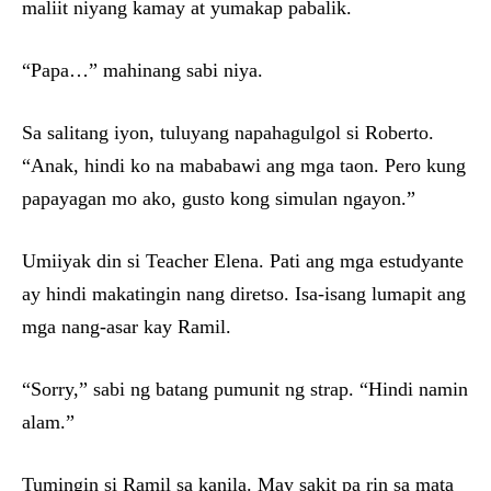
maliit niyang kamay at yumakap pabalik.
“Papa…” mahinang sabi niya.
Sa salitang iyon, tuluyang napahagulgol si Roberto.
“Anak, hindi ko na mababawi ang mga taon. Pero kung
papayagan mo ako, gusto kong simulan ngayon.”
Umiiyak din si Teacher Elena. Pati ang mga estudyante
ay hindi makatingin nang diretso. Isa-isang lumapit ang
mga nang-asar kay Ramil.
“Sorry,” sabi ng batang pumunit ng strap. “Hindi namin
alam.”
Tumingin si Ramil sa kanila. May sakit pa rin sa mata