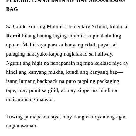
EPISODE 1: ANG BATANG MAY SIRA-SIRANG
BAG
Sa Grade Four ng Malinis Elementary School, kilala si
Ramil
bilang batang laging tahimik sa pinakahuling
upuan. Maliit siya para sa kanyang edad, payat, at
palaging nakayuko kapag naglalakad sa hallway.
Ngunit ang higit na napapansin ng mga kaklase niya ay
hindi ang kanyang mukha, kundi ang kanyang bag—
isang lumang backpack na puro tagpi ng packaging
tape, may punit sa gilid, at may zipper na hindi na
maisara nang maayos.
Tuwing pumapasok siya, may ilang estudyanteng agad
nagtatawanan.