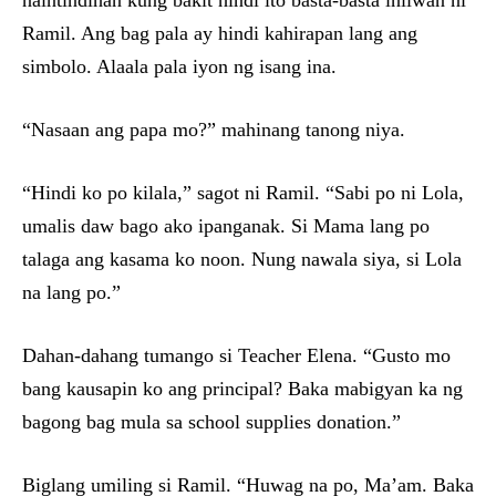
naintindihan kung bakit hindi ito basta-basta iniiwan ni
Ramil. Ang bag pala ay hindi kahirapan lang ang
simbolo. Alaala pala iyon ng isang ina.
“Nasaan ang papa mo?” mahinang tanong niya.
“Hindi ko po kilala,” sagot ni Ramil. “Sabi po ni Lola,
umalis daw bago ako ipanganak. Si Mama lang po
talaga ang kasama ko noon. Nung nawala siya, si Lola
na lang po.”
Dahan-dahang tumango si Teacher Elena. “Gusto mo
bang kausapin ko ang principal? Baka mabigyan ka ng
bagong bag mula sa school supplies donation.”
Biglang umiling si Ramil. “Huwag na po, Ma’am. Baka