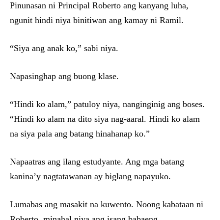
Pinunasan ni Principal Roberto ang kanyang luha,
ngunit hindi niya binitiwan ang kamay ni Ramil.
“Siya ang anak ko,” sabi niya.
Napasinghap ang buong klase.
“Hindi ko alam,” patuloy niya, nanginginig ang boses.
“Hindi ko alam na dito siya nag-aaral. Hindi ko alam
na siya pala ang batang hinahanap ko.”
Napaatras ang ilang estudyante. Ang mga batang
kanina’y nagtatawanan ay biglang napayuko.
Lumabas ang masakit na kuwento. Noong kabataan ni
Roberto, minahal niya ang isang babaeng