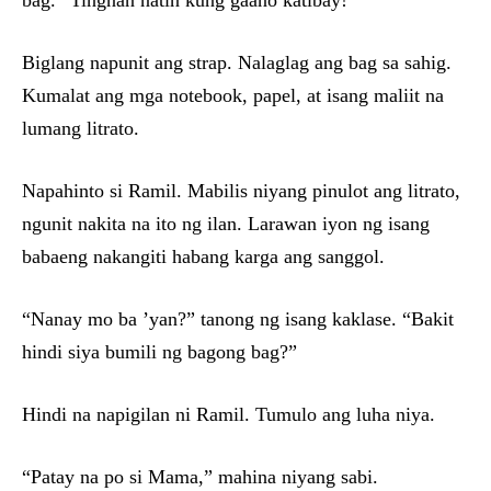
bag. “Tingnan natin kung gaano katibay!”
Biglang napunit ang strap. Nalaglag ang bag sa sahig.
Kumalat ang mga notebook, papel, at isang maliit na
lumang litrato.
Napahinto si Ramil. Mabilis niyang pinulot ang litrato,
ngunit nakita na ito ng ilan. Larawan iyon ng isang
babaeng nakangiti habang karga ang sanggol.
“Nanay mo ba ’yan?” tanong ng isang kaklase. “Bakit
hindi siya bumili ng bagong bag?”
Hindi na napigilan ni Ramil. Tumulo ang luha niya.
“Patay na po si Mama,” mahina niyang sabi.