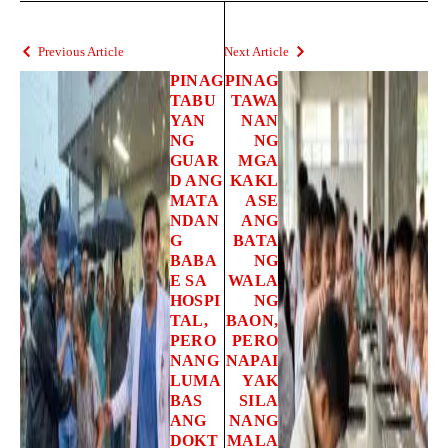
Previous Article
Next Article
PINAG
PINAG
TABU
TAWA
YAN
NAN
NG
NG
GUAR
MGA
D ANG
KAKL
MATA
ASE
NDAN
ANG
G
BATA
BABA
NG
E SA
WALA
HOSPI
NG
TAL,
BAON,
PERO
PERO
NANG
NAPAI
LUMA
YAK
BAS
SILA
ANG
NANG
DOKT
MALA