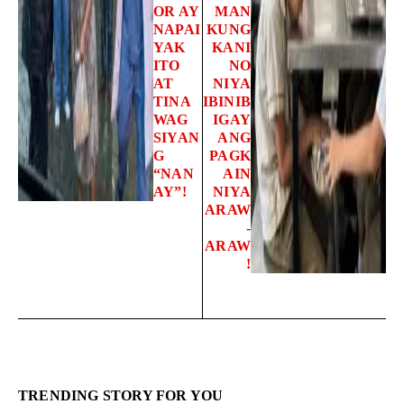
OR AY
MAN
NAPAI
KUNG
YAK
KANI
ITO
NO
AT
NIYA
TINA
IBINIB
WAG
IGAY
SIYAN
ANG
G
PAGK
“NAN
AIN
AY”!
NIYA
ARAW
-
ARAW
!
TRENDING STORY FOR YOU