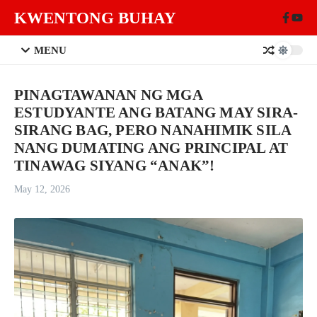
Skip to content
KWENTONG BUHAY
MENU
PINAGTAWANAN NG MGA
ESTUDYANTE ANG BATANG MAY SIRA-
SIRANG BAG, PERO NANAHIMIK SILA
NANG DUMATING ANG PRINCIPAL AT
TINAWAG SIYANG “ANAK”!
May 12, 2026