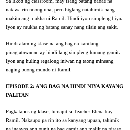
Sa likod ng classroom, may isang batang babae na
natawa rin noong una, pero biglang natahimik nang
makita ang mukha ni Ramil. Hindi iyon simpleng hiya.
Iyon ay mukha ng batang sanay nang tiisin ang sakit.
Hindi alam ng klase na ang bag na kanilang
pinagtatawanan ay hindi lang simpleng lumang gamit.
Iyon ang huling regalong iniwan ng taong minsang
naging buong mundo ni Ramil.
EPISODE 2: ANG BAG NA HINDI NIYA KAYANG
PALITAN
Pagkatapos ng klase, lumapit si Teacher Elena kay
Ramil. Nakaupo pa rin ito sa kanyang upuan, tahimik
na inaayos ang punit na bag gamit ang maliit na piraso