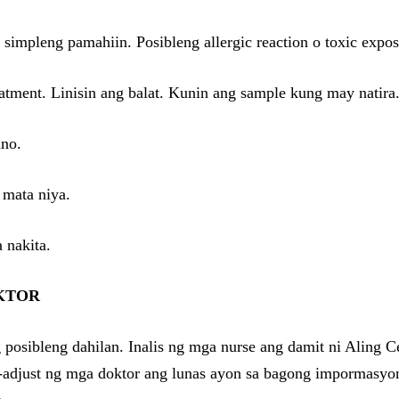
impleng pamahiin. Posibleng allergic reaction o toxic expos
atment. Linisin ang balat. Kunin ang sample kung may natira
ano.
 mata niya.
 nakita.
KTOR
sibleng dahilan. Inalis ng mga nurse ang damit ni Aling Ce
in-adjust ng mga doktor ang lunas ayon sa bagong impormasyo