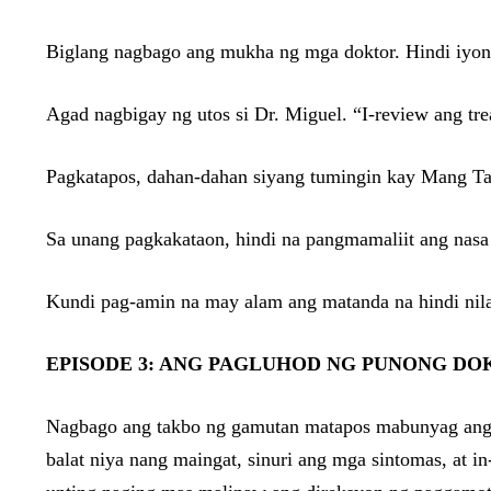
Biglang nagbago ang mukha ng mga doktor. Hindi iyon s
Agad nagbigay ng utos si Dr. Miguel. “I-review ang tre
Pagkatapos, dahan-dahan siyang tumingin kay Mang T
Sa unang pagkakataon, hindi na pangmamaliit ang nasa
Kundi pag-amin na may alam ang matanda na hindi nila
EPISODE 3: ANG PAGLUHOD NG PUNONG DO
Nagbago ang takbo ng gamutan matapos mabunyag ang po
balat niya nang maingat, sinuri ang mga sintomas, at 