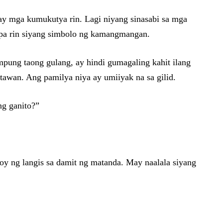
ay mga kumukutya rin. Lagi niyang sinasabi sa mga
sa pa rin siyang simbolo ng kamangmangan.
mpung taong gulang, ay hindi gumagaling kahit ilang
tawan. Ang pamilya niya ay umiiyak na sa gilid.
ng ganito?”
oy ng langis sa damit ng matanda. May naalala siyang