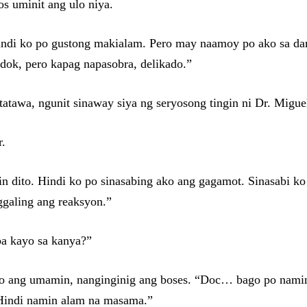
s uminit ang ulo niya.
ndi ko po gustong makialam. Pero may naamoy po ako sa dami
dok, pero kapag napasobra, delikado.”
tawa, ngunit sinaway siya ng seryosong tingin ni Dr. Migue
r.
n dito. Hindi ko po sinasabing ako ang gagamot. Sinasabi ko
galing ang reaksyon.”
ba kayo sa kanya?”
o ang umamin, nanginginig ang boses. “Doc… bago po namin 
Hindi namin alam na masama.”