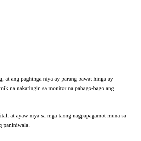
g, at ang paghinga niya ay parang bawat hinga ay
imik na nakatingin sa monitor na pabago-bago ang
ospital, at ayaw niya sa mga taong nagpapagamot muna sa
g paniniwala.