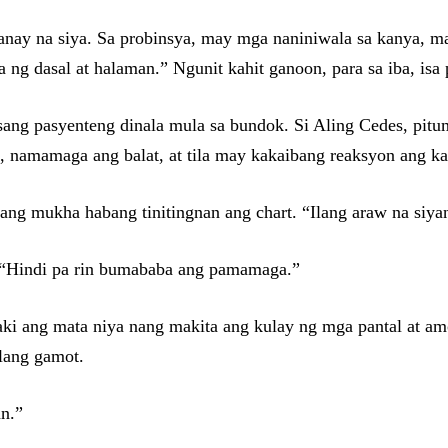
Sanay na siya. Sa probinsya, may mga naniniwala sa kanya, m
ya ng dasal at halaman.” Ngunit kahit ganoon, para sa iba, i
ang pasyenteng dinala mula sa bundok. Si Aling Cedes, pitu
 namamaga ang balat, at tila may kakaibang reaksyon ang ka
 ang mukha habang tinitingnan ang chart. “Ilang araw na siya
. “Hindi pa rin bumababa ang pamamaga.”
aki ang mata niya nang makita ang kulay ng mga pantal at am
lang gamot.
an.”