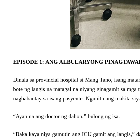
EPISODE 1: ANG ALBULARYONG PINAGTAWA
Dinala sa provincial hospital si Mang Tano, isang matan
bote ng langis na matagal na niyang ginagamit sa mga
nagbabantay sa isang pasyente. Ngunit nang makita siya
“Ayan na ang doctor ng dahon,” bulong ng isa.
“Baka kaya niya gamutin ang ICU gamit ang langis,” da