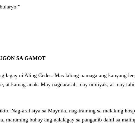
bularyo.”
TUGON SA GAMOT
ang lagay ni Aling Cedes. Mas lalong namaga ang kanyang lee
se, at kamag-anak. May nagdarasal, may umiiyak, at may tah
strikto. Nag-aral siya sa Maynila, nag-training sa malaking h
a, maraming buhay ang nalalagay sa panganib dahil sa malin