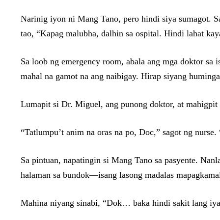
Narinig iyon ni Mang Tano, pero hindi siya sumagot. 
tao, “Kapag malubha, dalhin sa ospital. Hindi lahat ka
Sa loob ng emergency room, abala ang mga doktor sa is
mahal na gamot na ang naibigay. Hirap siyang huminga,
Lumapit si Dr. Miguel, ang punong doktor, at mahigpit
“Tatlumpu’t anim na oras na po, Doc,” sagot ng nurse
Sa pintuan, napatingin si Mang Tano sa pasyente. Nanl
halaman sa bundok—isang lasong madalas mapagkama
Mahina niyang sinabi, “Dok… baka hindi sakit lang iy