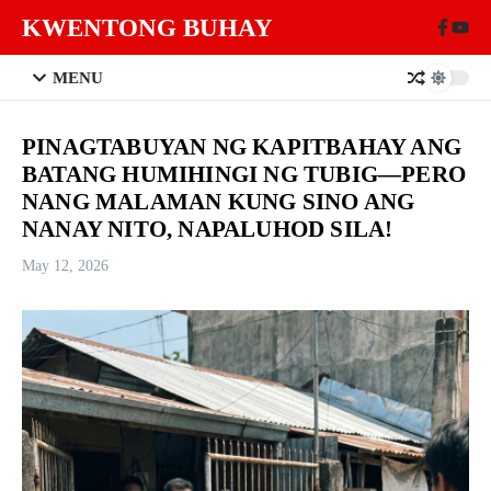
Skip to content
KWENTONG BUHAY
MENU
PINAGTABUYAN NG KAPITBAHAY ANG
BATANG HUMIHINGI NG TUBIG—PERO
NANG MALAMAN KUNG SINO ANG
NANAY NITO, NAPALUHOD SILA!
May 12, 2026