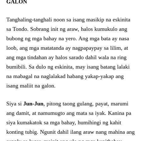
GALON
Tanghaling-tanghali noon sa isang masikip na eskinita
sa Tondo. Sobrang init ng araw, halos kumukulo ang
bubong ng mga bahay na yero. Ang mga bata ay nasa
loob, ang mga matatanda ay nagpapaypay sa lilim, at
ang mga tindahan ay halos sarado dahil wala na ring
bumibili. Sa dulo ng eskinita, may isang batang lalaki
na mabagal na naglalakad habang yakap-yakap ang
isang maliit na galon.
Siya si
Jun-Jun
, pitong taong gulang, payat, marumi
ang damit, at namumugto ang mata sa iyak. Kanina pa
siya kumakatok sa mga bahay, humihingi ng kahit
konting tubig. Ngunit dahil ilang araw nang mahina ang