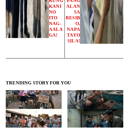
KUNG
PANG
KANI
ALAN
NO
SA
ITO
RESIB
NAG-
O,
AALA
NAPA
GA!
TAYO
SILA!
TRENDING STORY FOR YOU