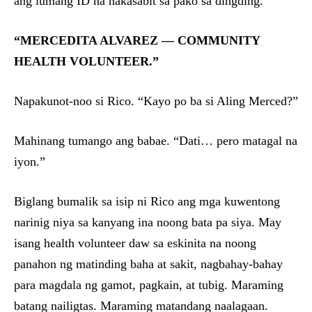
ang lumang ID na nakasabit sa pako sa dingding.
“MERCEDITA ALVAREZ — COMMUNITY
HEALTH VOLUNTEER.”
Napakunot-noo si Rico. “Kayo po ba si Aling Merced?”
Mahinang tumango ang babae. “Dati… pero matagal na
iyon.”
Biglang bumalik sa isip ni Rico ang mga kuwentong
narinig niya sa kanyang ina noong bata pa siya. May
isang health volunteer daw sa eskinita na noong
panahon ng matinding baha at sakit, nagbahay-bahay
para magdala ng gamot, pagkain, at tubig. Maraming
batang nailigtas. Maraming matandang naalagaan.