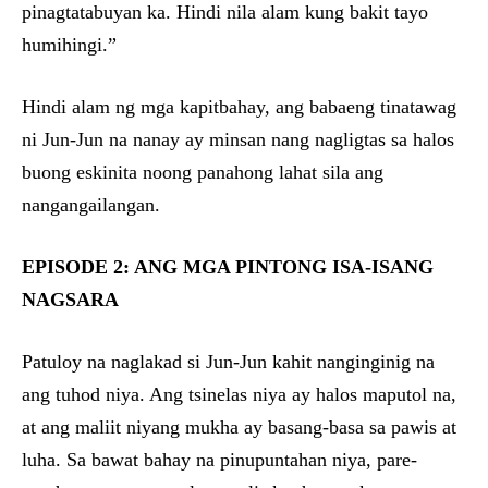
pinagtatabuyan ka. Hindi nila alam kung bakit tayo
humihingi.”
Hindi alam ng mga kapitbahay, ang babaeng tinatawag
ni Jun-Jun na nanay ay minsan nang nagligtas sa halos
buong eskinita noong panahong lahat sila ang
nangangailangan.
EPISODE 2: ANG MGA PINTONG ISA-ISANG
NAGSARA
Patuloy na naglakad si Jun-Jun kahit nanginginig na
ang tuhod niya. Ang tsinelas niya ay halos maputol na,
at ang maliit niyang mukha ay basang-basa sa pawis at
luha. Sa bawat bahay na pinupuntahan niya, pare-