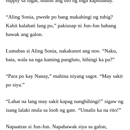
supply sa lugar, mainit ang ulo ng mga kapitbahay.
“Aling Sonia, pwede po bang makahingi ng tubig?
Kahit kalahati lang po,” pakiusap ni Jun-Jun habang
hawak ang galon.
Lumabas si Aling Sonia, nakakunot ang noo. “Naku,
bata, wala na nga kaming pangluto, hihingi ka pa?”
“Para po kay Nanay,” mahina niyang sagot. “May sakit
po siya.”
“Lahat na lang may sakit kapag nanghihingi!” sigaw ng
isang lalaki mula sa loob ng gate. “Umalis ka na rito!”
Napaatras si Jun-Jun. Napahawak siya sa galon,