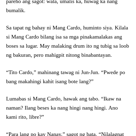
pareho ang sagot: wala, umalis ka, huwag ka nang
bumalik.
Sa tapat ng bahay ni Mang Cardo, huminto siya. Kilala
si Mang Cardo bilang isa sa mga pinakamalakas ang
boses sa lugar. May malaking drum ito ng tubig sa loob
ng bakuran, pero mahigpit nitong binabantayan.
“Tito Cardo,” mahinang tawag ni Jun-Jun. “Pwede po
bang makahingi kahit isang bote lang?”
Lumabas si Mang Cardo, hawak ang tabo. “Ikaw na
naman? Ilang beses ka nang hingi nang hingi. Ano
kami rito, libre?”
“Para lang po kay Nanay,” sagot ng bata. “Nilalagnat