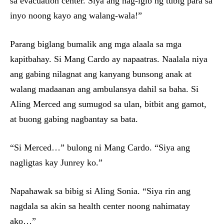
sa evacuation center. Siya ang nag-igib ng tubig para sa
inyo noong kayo ang walang-wala!”
Parang biglang bumalik ang mga alaala sa mga
kapitbahay. Si Mang Cardo ay napaatras. Naalala niya
ang gabing nilagnat ang kanyang bunsong anak at
walang madaanan ang ambulansya dahil sa baha. Si
Aling Merced ang sumugod sa ulan, bitbit ang gamot,
at buong gabing nagbantay sa bata.
“Si Merced…” bulong ni Mang Cardo. “Siya ang
nagligtas kay Junrey ko.”
Napahawak sa bibig si Aling Sonia. “Siya rin ang
nagdala sa akin sa health center noong nahimatay
ako…”