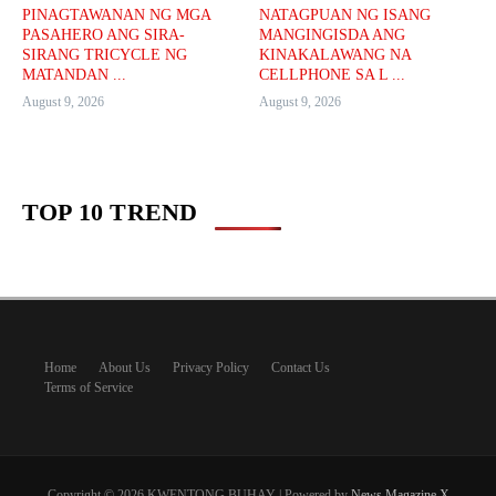
PINAGTAWANAN NG MGA
NATAGPUAN NG ISANG
PASAHERO ANG SIRA-
MANGINGISDA ANG
SIRANG TRICYCLE NG
KINAKALAWANG NA
MATANDAN ...
CELLPHONE SA L ...
August 9, 2026
August 9, 2026
TOP 10 TREND
Home
About Us
Privacy Policy
Contact Us
Terms of Service
Copyright © 2026 KWENTONG BUHAY | Powered by
News Magazine X