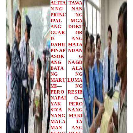
ALITA
TAWA
N NG
NAN
PRINC
NG
IPAL
MGA
ANG
DOKT
GUAR
OR
D
ANG
DAHIL
MATA
PINAP
NDAN
ASOK
G
ANG
NAGD
BATA
ALA
NG
NG
MARU
LUMA
MI—
NG
PERO
RESIB
NAPAI
O—
YAK
PERO
SIYA
NANG
NANG
MAKI
MALA
TA
MAN
ANG