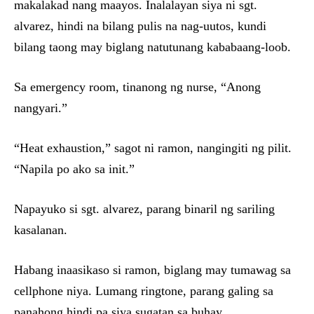
makalakad nang maayos. Inalalayan siya ni sgt.
alvarez, hindi na bilang pulis na nag-uutos, kundi
bilang taong may biglang natutunang kababaang-loob.
Sa emergency room, tinanong ng nurse, “Anong
nangyari.”
“Heat exhaustion,” sagot ni ramon, nangingiti ng pilit.
“Napila po ako sa init.”
Napayuko si sgt. alvarez, parang binaril ng sariling
kasalanan.
Habang inaasikaso si ramon, biglang may tumawag sa
cellphone niya. Lumang ringtone, parang galing sa
panahong hindi pa siya sugatan sa buhay.