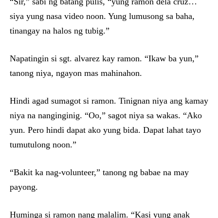
“Sir,” sabi ng batang pulis, “yung ramon dela cruz…
siya yung nasa video noon. Yung lumusong sa baha,
tinangay na halos ng tubig.”
Napatingin si sgt. alvarez kay ramon. “Ikaw ba yun,”
tanong niya, ngayon mas mahinahon.
Hindi agad sumagot si ramon. Tinignan niya ang kamay
niya na nanginginig. “Oo,” sagot niya sa wakas. “Ako
yun. Pero hindi dapat ako yung bida. Dapat lahat tayo
tumutulong noon.”
“Bakit ka nag-volunteer,” tanong ng babae na may
payong.
Huminga si ramon nang malalim. “Kasi yung anak