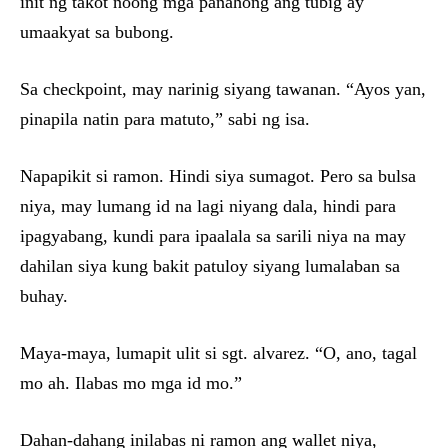
init ng takot noong mga panahong ang tubig ay
umaakyat sa bubong.
Sa checkpoint, may narinig siyang tawanan. “Ayos yan,
pinapila natin para matuto,” sabi ng isa.
Napapikit si ramon. Hindi siya sumagot. Pero sa bulsa
niya, may lumang id na lagi niyang dala, hindi para
ipagyabang, kundi para ipaalala sa sarili niya na may
dahilan siya kung bakit patuloy siyang lumalaban sa
buhay.
Maya-maya, lumapit ulit si sgt. alvarez. “O, ano, tagal
mo ah. Ilabas mo mga id mo.”
Dahan-dahang inilabas ni ramon ang wallet niya,