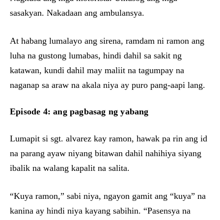
sasakyan. Nakadaan ang ambulansya.
At habang lumalayo ang sirena, ramdam ni ramon ang
luha na gustong lumabas, hindi dahil sa sakit ng
katawan, kundi dahil may maliit na tagumpay na
naganap sa araw na akala niya ay puro pang-aapi lang.
Episode 4: ang pagbasag ng yabang
Lumapit si sgt. alvarez kay ramon, hawak pa rin ang id
na parang ayaw niyang bitawan dahil nahihiya siyang
ibalik na walang kapalit na salita.
“Kuya ramon,” sabi niya, ngayon gamit ang “kuya” na
kanina ay hindi niya kayang sabihin. “Pasensya na