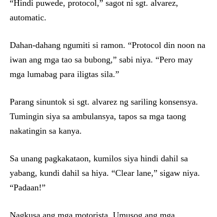
“Hindi puwede, protocol,” sagot ni sgt. alvarez,
automatic.
Dahan-dahang ngumiti si ramon. “Protocol din noon na
iwan ang mga tao sa bubong,” sabi niya. “Pero may
mga lumabag para iligtas sila.”
Parang sinuntok si sgt. alvarez ng sariling konsensya.
Tumingin siya sa ambulansya, tapos sa mga taong
nakatingin sa kanya.
Sa unang pagkakataon, kumilos siya hindi dahil sa
yabang, kundi dahil sa hiya. “Clear lane,” sigaw niya.
“Padaan!”
Nagkusa ang mga motorista. Umusog ang mga