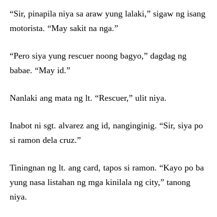
“Sir, pinapila niya sa araw yung lalaki,” sigaw ng isang
motorista. “May sakit na nga.”
“Pero siya yung rescuer noong bagyo,” dagdag ng
babae. “May id.”
Nanlaki ang mata ng lt. “Rescuer,” ulit niya.
Inabot ni sgt. alvarez ang id, nanginginig. “Sir, siya po
si ramon dela cruz.”
Tiningnan ng lt. ang card, tapos si ramon. “Kayo po ba
yung nasa listahan ng mga kinilala ng city,” tanong
niya.