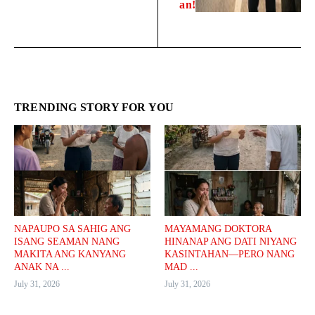
an!
TRENDING STORY FOR YOU
NAPAUPO SA SAHIG ANG
MAYAMANG DOKTORA
ISANG SEAMAN NANG
HINANAP ANG DATI NIYANG
MAKITA ANG KANYANG
KASINTAHAN—PERO NANG
ANAK NA ...
MAD ...
July 31, 2026
July 31, 2026