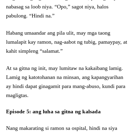
nabasag sa loob niya. “Opo,” sagot niya, halos
pabulong. “Hindi na.”
Habang umaandar ang pila ulit, may mga taong
lumalapit kay ramon, nag-aabot ng tubig, pamaypay, at
kahit simpleng “salamat.”
At sa gitna ng init, may lumitaw na kakaibang lamig.
Lamig ng katotohanan na minsan, ang kapangyarihan
ay hindi dapat ginagamit para mang-abuso, kundi para
magligtas.
Episode 5: ang luha sa gitna ng kalsada
Nang makarating si ramon sa ospital, hindi na siya