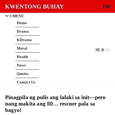
Skip to content
KWENTONG BUHAY
MENU
Home
Drama
KDrama
Moral
Health
News
Quotes
Contact Us
Pinagpila ng pulis ang lalaki sa init—pero
nang makita ang ID… rescuer pala sa
bagyo!