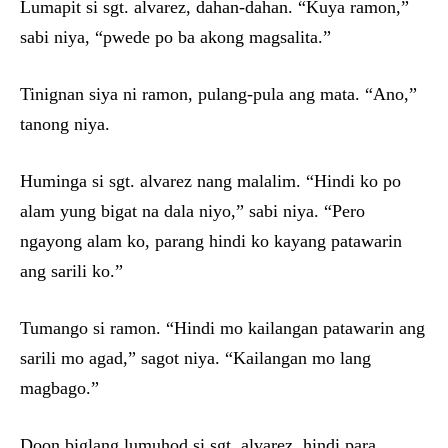
Lumapit si sgt. alvarez, dahan-dahan. “Kuya ramon,”
sabi niya, “pwede po ba akong magsalita.”
Tinignan siya ni ramon, pulang-pula ang mata. “Ano,”
tanong niya.
Huminga si sgt. alvarez nang malalim. “Hindi ko po
alam yung bigat na dala niyo,” sabi niya. “Pero
ngayong alam ko, parang hindi ko kayang patawarin
ang sarili ko.”
Tumango si ramon. “Hindi mo kailangan patawarin ang
sarili mo agad,” sagot niya. “Kailangan mo lang
magbago.”
Doon biglang lumuhod si sgt. alvarez, hindi para