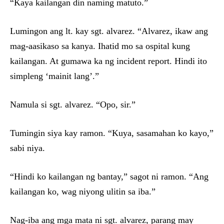
“Kaya kailangan din naming matuto.”
Lumingon ang lt. kay sgt. alvarez. “Alvarez, ikaw ang
mag-aasikaso sa kanya. Ihatid mo sa ospital kung
kailangan. At gumawa ka ng incident report. Hindi ito
simpleng ‘mainit lang’.”
Namula si sgt. alvarez. “Opo, sir.”
Tumingin siya kay ramon. “Kuya, sasamahan ko kayo,”
sabi niya.
“Hindi ko kailangan ng bantay,” sagot ni ramon. “Ang
kailangan ko, wag niyong ulitin sa iba.”
Nag-iba ang mga mata ni sgt. alvarez, parang may