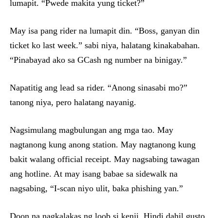
lumapit. “Pwede makita yung ticket?”
May isa pang rider na lumapit din. “Boss, ganyan din
ticket ko last week.” sabi niya, halatang kinakabahan.
“Pinabayad ako sa GCash ng number na binigay.”
Napatitig ang lead sa rider. “Anong sinasabi mo?”
tanong niya, pero halatang nayanig.
Nagsimulang magbulungan ang mga tao. May
nagtanong kung anong station. May nagtanong kung
bakit walang official receipt. May nagsabing tawagan
ang hotline. At may isang babae sa sidewalk na
nagsabing, “I-scan niyo ulit, baka phishing yan.”
Doon na nagkalakas ng loob si kenji. Hindi dahil gusto