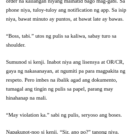
order na kailangan niyang maihatid bago mag-gabi. Sa
phone niya, tuloy-tuloy ang notification ng app. Sa isip
niya, bawat minuto ay puntos, at bawat late ay bawas.
“Boss, tabi.” utos ng pulis sa kaliwa, sabay turo sa
shoulder.
Sumunod si kenji. Inabot niya ang lisensya at OR/CR,
gaya ng nakasanayan, at ngumiti pa para magpakita ng
respeto. Pero imbes na ibalik agad ang dokumento,
tumagal ang tingin ng pulis sa papel, parang may
hinahanap na mali.
“May violation ka.” sabi ng pulis, seryoso ang boses.
Napakunot-noo si kenji. “Sir, ano po?” tanong niya.