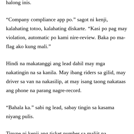
halong inis.
“Company compliance app po.” sagot ni kenji,
kalahating totoo, kalahating diskarte. “Kasi po pag may
violation, automatic po kami nire-review. Baka po ma-
flag ako kung mali.”
Hindi na makatanggi ang lead dahil may mga
nakatingin na sa kanila. May ibang riders sa gilid, may
driver sa van na nakasilip, at may isang taong nakataas
ang phone na parang nagre-record.
“Bahala ka.” sabi ng lead, sabay tingin sa kasama
niyang pulis.
Tinype ni kenji ang ticket number sa maliit na