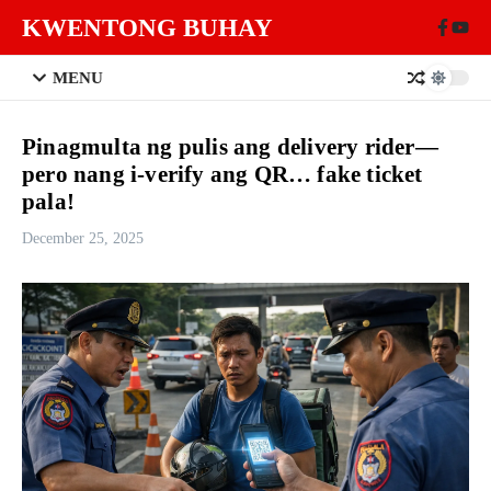
Skip to content
KWENTONG BUHAY
MENU
Pinagmulta ng pulis ang delivery rider—
pero nang i-verify ang QR… fake ticket
pala!
December 25, 2025