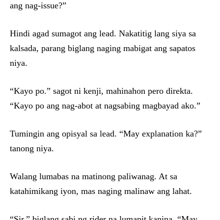
ang nag-issue?”
Hindi agad sumagot ang lead. Nakatitig lang siya sa
kalsada, parang biglang naging mabigat ang sapatos
niya.
“Kayo po.” sagot ni kenji, mahinahon pero direkta.
“Kayo po ang nag-abot at nagsabing magbayad ako.”
Tumingin ang opisyal sa lead. “May explanation ka?”
tanong niya.
Walang lumabas na matinong paliwanag. At sa
katahimikang iyon, mas naging malinaw ang lahat.
“Sir.” biglang sabi ng rider na lumapit kanina. “May