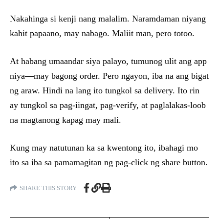
Nakahinga si kenji nang malalim. Naramdaman niyang
kahit papaano, may nabago. Maliit man, pero totoo.
At habang umaandar siya palayo, tumunog ulit ang app
niya—may bagong order. Pero ngayon, iba na ang bigat
ng araw. Hindi na lang ito tungkol sa delivery. Ito rin
ay tungkol sa pag-iingat, pag-verify, at paglalakas-loob
na magtanong kapag may mali.
Kung may natutunan ka sa kwentong ito, ibahagi mo
ito sa iba sa pamamagitan ng pag-click ng share button.
SHARE THIS STORY