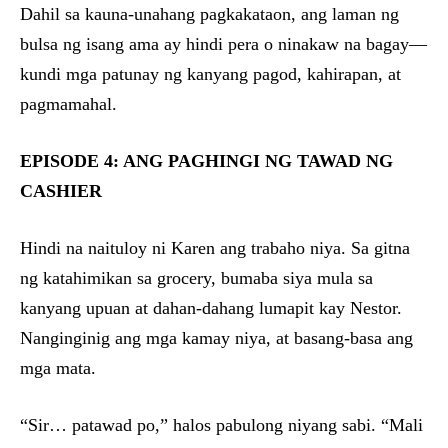
Dahil sa kauna-unahang pagkakataon, ang laman ng
bulsa ng isang ama ay hindi pera o ninakaw na bagay—
kundi mga patunay ng kanyang pagod, kahirapan, at
pagmamahal.
EPISODE 4: ANG PAGHINGI NG TAWAD NG
CASHIER
Hindi na naituloy ni Karen ang trabaho niya. Sa gitna
ng katahimikan sa grocery, bumaba siya mula sa
kanyang upuan at dahan-dahang lumapit kay Nestor.
Nanginginig ang mga kamay niya, at basang-basa ang
mga mata.
“Sir… patawad po,” halos pabulong niyang sabi. “Mali