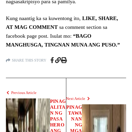
nagsasakripisyo para sa pamilya.
Kung naantig ka sa kuwentong ito,
LIKE, SHARE,
AT MAG COMMENT
sa comment section sa
facebook page post. Isulat mo:
“BAGO
MANGHUSGA, TINGNAN MUNA ANG PUSO.”
SHARE THIS STORY
Previous Article
Next Article
PINAG
ALITA
PINAG
N NG
TAWA
PASA
NAN
HERO
NG
ANG
MGA