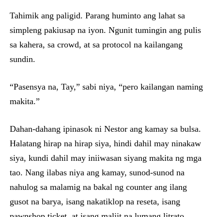
Tahimik ang paligid. Parang huminto ang lahat sa
simpleng pakiusap na iyon. Ngunit tumingin ang pulis
sa kahera, sa crowd, at sa protocol na kailangang
sundin.
“Pasensya na, Tay,” sabi niya, “pero kailangan naming
makita.”
Dahan-dahang ipinasok ni Nestor ang kamay sa bulsa.
Halatang hirap na hirap siya, hindi dahil may ninakaw
siya, kundi dahil may iniiwasan siyang makita ng mga
tao. Nang ilabas niya ang kamay, sunod-sunod na
nahulog sa malamig na bakal ng counter ang ilang
gusot na barya, isang nakatiklop na reseta, isang
pawnshop ticket, at isang maliit na lumang litrato.