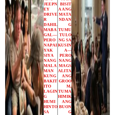
JEEPN
BISIT
EY
A ANG
DRIVE
MATA
R
NDAN
DAHIL
G
MABA
TUMU
GAL—
TULO
PERO
NG SA
NAPAI
KUSIN
YAK
A—
SIYA
PERO
NANG
NANG
MALA
MAGS
MAN
ALITA
KUNG
ANG
BAKIT
GROO
ITO
M,
LAGIN
TUMA
G
HIMIK
HUMI
ANG
HINTO
BUON
SA
G