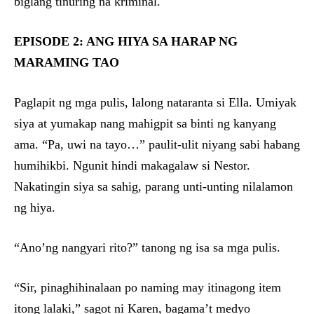
biglang tinuring na kriminal.
EPISODE 2: ANG HIYA SA HARAP NG
MARAMING TAO
Paglapit ng mga pulis, lalong nataranta si Ella. Umiyak
siya at yumakap nang mahigpit sa binti ng kanyang
ama. “Pa, uwi na tayo…” paulit-ulit niyang sabi habang
humihikbi. Ngunit hindi makagalaw si Nestor.
Nakatingin siya sa sahig, parang unti-unting nilalamon
ng hiya.
“Ano’ng nangyari rito?” tanong ng isa sa mga pulis.
“Sir, pinaghihinalaan po naming may itinagong item
itong lalaki,” sagot ni Karen, bagama’t medyo