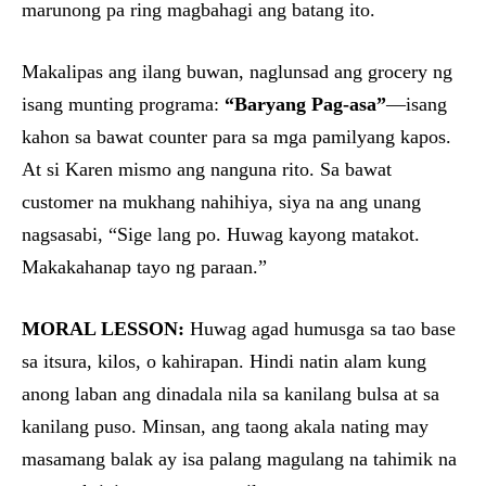
marunong pa ring magbahagi ang batang ito.
Makalipas ang ilang buwan, naglunsad ang grocery ng
isang munting programa:
“Baryang Pag-asa”
—isang
kahon sa bawat counter para sa mga pamilyang kapos.
At si Karen mismo ang nanguna rito. Sa bawat
customer na mukhang nahihiya, siya na ang unang
nagsasabi, “Sige lang po. Huwag kayong matakot.
Makakahanap tayo ng paraan.”
MORAL LESSON:
Huwag agad humusga sa tao base
sa itsura, kilos, o kahirapan. Hindi natin alam kung
anong laban ang dinadala nila sa kanilang bulsa at sa
kanilang puso. Minsan, ang taong akala nating may
masamang balak ay isa palang magulang na tahimik na