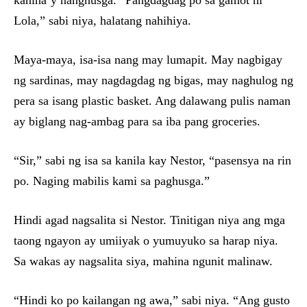
kanina’y nanghusga. “Pangdagdag po sa gamot ni
Lola,” sabi niya, halatang nahihiya.
Maya-maya, isa-isa nang may lumapit. May nagbigay
ng sardinas, may nagdagdag ng bigas, may naghulog ng
pera sa isang plastic basket. Ang dalawang pulis naman
ay biglang nag-ambag para sa iba pang groceries.
“Sir,” sabi ng isa sa kanila kay Nestor, “pasensya na rin
po. Naging mabilis kami sa paghusga.”
Hindi agad nagsalita si Nestor. Tinitigan niya ang mga
taong ngayon ay umiiyak o yumuyuko sa harap niya.
Sa wakas ay nagsalita siya, mahina ngunit malinaw.
“Hindi ko po kailangan ng awa,” sabi niya. “Ang gusto