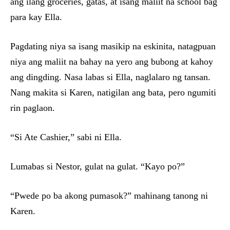
ang ilang groceries, gatas, at isang maliit na school bag
para kay Ella.
Pagdating niya sa isang masikip na eskinita, natagpuan
niya ang maliit na bahay na yero ang bubong at kahoy
ang dingding. Nasa labas si Ella, naglalaro ng tansan.
Nang makita si Karen, natigilan ang bata, pero ngumiti
rin paglaon.
“Si Ate Cashier,” sabi ni Ella.
Lumabas si Nestor, gulat na gulat. “Kayo po?”
“Pwede po ba akong pumasok?” mahinang tanong ni
Karen.