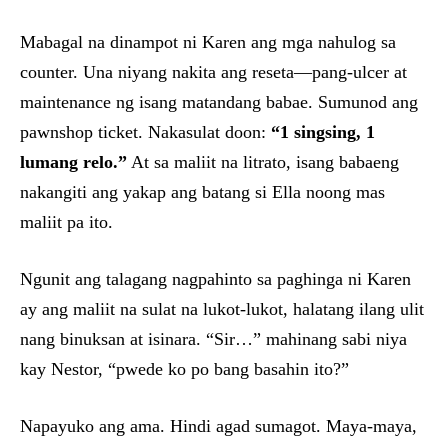
Mabagal na dinampot ni Karen ang mga nahulog sa
counter. Una niyang nakita ang reseta—pang-ulcer at
maintenance ng isang matandang babae. Sumunod ang
pawnshop ticket. Nakasulat doon:
“1 singsing, 1
lumang relo.”
At sa maliit na litrato, isang babaeng
nakangiti ang yakap ang batang si Ella noong mas
maliit pa ito.
Ngunit ang talagang nagpahinto sa paghinga ni Karen
ay ang maliit na sulat na lukot-lukot, halatang ilang ulit
nang binuksan at isinara. “Sir…” mahinang sabi niya
kay Nestor, “pwede ko po bang basahin ito?”
Napayuko ang ama. Hindi agad sumagot. Maya-maya,