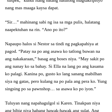
“suspek,” kundi isang batang natutong magsakripisyo
nang mas maaga kaysa dapat.
“Sir…” mahinang sabi ng isa sa mga pulis, halatang
naapektuhan na rin. “Ano po ito?”
Napaupo halos si Nestor sa tindi ng pagkapahiya at
pagod. “Patay na po ang asawa ko tatlong buwan na
ang nakakaraan,” basag ang boses niya. “May sakit po
ang nanay ko sa bahay. Si Ella na lang po ang kasama
ko palagi. Kanina po, gusto ko lang sanang mabilhan
siya ng gatas, pero kulang na po pala ang pera ko. Yung
singsing po sa pawnshop… sa asawa ko po iyon.”
Tuluyan nang napahagulgol si Karen. Tinakpan niya
ang bibig niya habang hawak-hawak ang sulat. Ang