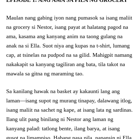
EPISODE 1: ANG AMA SA PILA NG GROCERY
Maulan nang gabing iyon nang pumasok sa isang maliit
na grocery si Nestor, isang payat at halatang pagod na
ama, kasama ang kanyang anim na taong gulang na
anak na si Ella. Suot niya ang kupas na t-shirt, lumang
cap, at tsinelas na pudpod na sa gilid. Mahigpit namang
nakakapit sa kanyang tagiliran ang bata, tila takot na
mawala sa gitna ng maraming tao.
Sa kanilang hawak na basket ay kakaunti lang ang
laman—isang supot ng murang tinapay, dalawang itlog,
isang maliit na sachet ng kape, at isang lata ng sardinas.
Ilang ulit pang binilang ni Nestor ang laman ng
kanyang palad: tatlong bente, ilang barya, at isang
gusot na limampiso. Habang nasa pila, napansin ni Ella