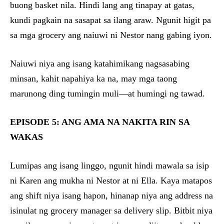
buong basket nila. Hindi lang ang tinapay at gatas,
kundi pagkain na sasapat sa ilang araw. Ngunit higit pa
sa mga grocery ang naiuwi ni Nestor nang gabing iyon.
Naiuwi niya ang isang katahimikang nagsasabing
minsan, kahit napahiya ka na, may mga taong
marunong ding tumingin muli—at humingi ng tawad.
EPISODE 5: ANG AMA NA NAKITA RIN SA
WAKAS
Lumipas ang isang linggo, ngunit hindi mawala sa isip
ni Karen ang mukha ni Nestor at ni Ella. Kaya matapos
ang shift niya isang hapon, hinanap niya ang address na
isinulat ng grocery manager sa delivery slip. Bitbit niya