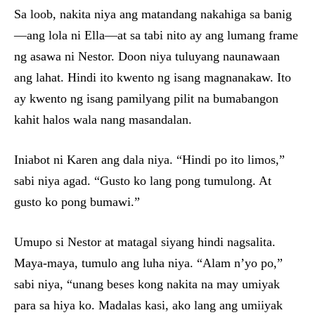
Sa loob, nakita niya ang matandang nakahiga sa banig
—ang lola ni Ella—at sa tabi nito ay ang lumang frame
ng asawa ni Nestor. Doon niya tuluyang naunawaan
ang lahat. Hindi ito kwento ng isang magnanakaw. Ito
ay kwento ng isang pamilyang pilit na bumabangon
kahit halos wala nang masandalan.
Iniabot ni Karen ang dala niya. “Hindi po ito limos,”
sabi niya agad. “Gusto ko lang pong tumulong. At
gusto ko pong bumawi.”
Umupo si Nestor at matagal siyang hindi nagsalita.
Maya-maya, tumulo ang luha niya. “Alam n’yo po,”
sabi niya, “unang beses kong nakita na may umiyak
para sa hiya ko. Madalas kasi, ako lang ang umiiyak