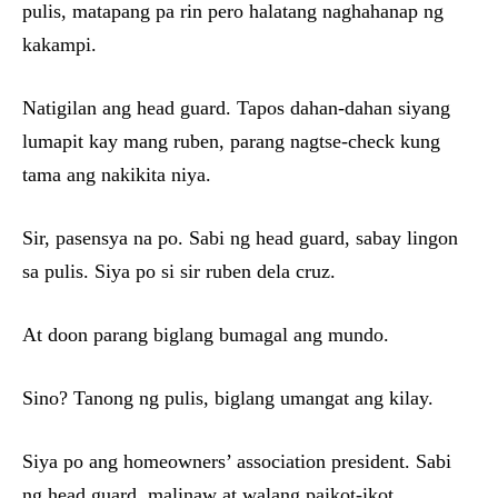
pulis, matapang pa rin pero halatang naghahanap ng
kakampi.
Natigilan ang head guard. Tapos dahan-dahan siyang
lumapit kay mang ruben, parang nagtse-check kung
tama ang nakikita niya.
Sir, pasensya na po. Sabi ng head guard, sabay lingon
sa pulis. Siya po si sir ruben dela cruz.
At doon parang biglang bumagal ang mundo.
Sino? Tanong ng pulis, biglang umangat ang kilay.
Siya po ang homeowners’ association president. Sabi
ng head guard, malinaw at walang paikot-ikot.