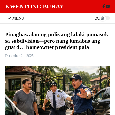
Skip to content
KWENTONG BUHAY
MENU
Pinagbawalan ng pulis ang lalaki pumasok
sa subdivision—pero nang lumabas ang
guard… homeowner president pala!
December 24, 2025