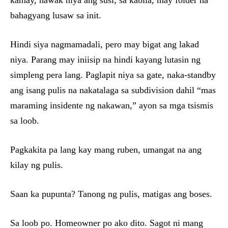
kamay, hawak niya ang susì; sa kabila, may folder na
bahagyang lusaw sa init.
Hindi siya nagmamadali, pero may bigat ang lakad
niya. Parang may iniisip na hindi kayang lutasin ng
simpleng pera lang. Paglapit niya sa gate, naka-standby
ang isang pulis na nakatalaga sa subdivision dahil “mas
maraming insidente ng nakawan,” ayon sa mga tsismis
sa loob.
Pagkakita pa lang kay mang ruben, umangat na ang
kilay ng pulis.
Saan ka pupunta? Tanong ng pulis, matigas ang boses.
Sa loob po. Homeowner po ako dito. Sagot ni mang