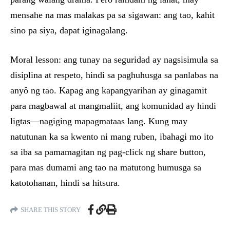
mensahe na mas malakas pa sa sigawan: ang tao, kahit
sino pa siya, dapat iginagalang.
Moral lesson: ang tunay na seguridad ay nagsisimula sa
disiplina at respeto, hindi sa paghuhusga sa panlabas na
anyô ng tao. Kapag ang kapangyarihan ay ginagamit
para magbawal at mangmaliit, ang komunidad ay hindi
ligtas—nagiging mapagmataas lang. Kung may
natutunan ka sa kwento ni mang ruben, ibahagi mo ito
sa iba sa pamamagitan ng pag-click ng share button,
para mas dumami ang tao na matutong humusga sa
katotohanan, hindi sa hitsura.
SHARE THIS STORY