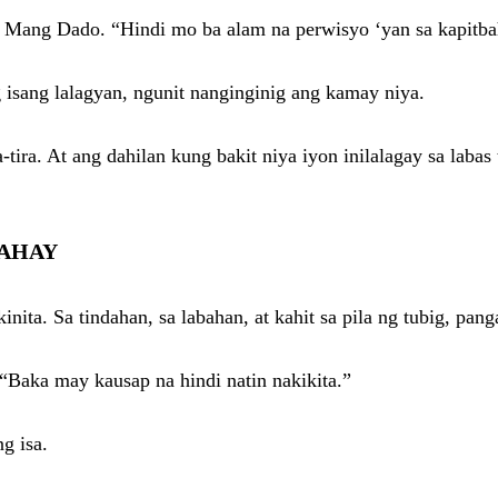
i Mang Dado. “Hindi mo ba alam na perwisyo ‘yan sa kapitb
 isang lalagyan, ngunit nanginginig ang kamay niya.
ra-tira. At ang dahilan kung bakit niya iyon inilalagay sa la
BAHAY
ita. Sa tindahan, sa labahan, at kahit sa pila ng tubig, panga
 “Baka may kausap na hindi natin nakikita.”
g isa.