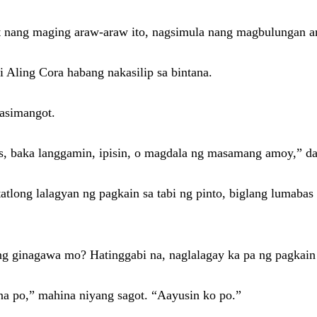
 nang maging araw-araw ito, nagsimula nang magbulungan a
 Aling Cora habang nakasilip sa bintana.
asimangot.
as, baka langgamin, ipisin, o magdala ng masamang amoy,” da
tatlong lalagyan ng pagkain sa tabi ng pinto, biglang lumab
ng ginagawa mo? Hatinggabi na, naglalagay ka pa ng pagkain 
 na po,” mahina niyang sagot. “Aayusin ko po.”