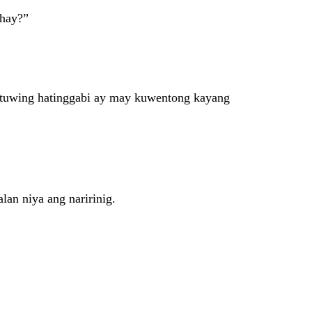
ahay?”
bas tuwing hatinggabi ay may kuwentong kayang
lan niya ang naririnig.