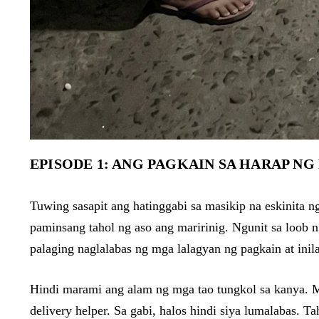
EPISODE 1: ANG PAGKAIN SA HARAP NG
Tuwing sasapit ang hatinggabi sa masikip na eskinita 
paminsang tahol ng aso ang maririnig. Ngunit sa loob n
palaging naglalabas ng mga lalagyan ng pagkain at inil
Hindi marami ang alam ng mga tao tungkol sa kanya. Mag
delivery helper. Sa gabi, halos hindi siya lumalabas. Ta