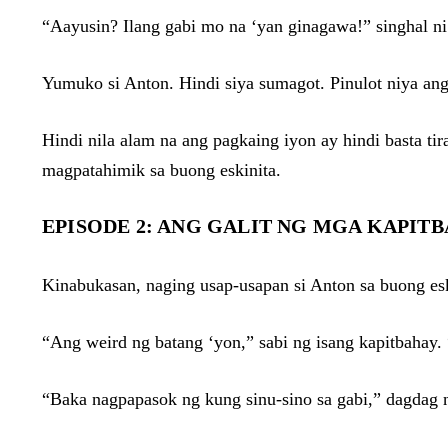
“Aayusin? Ilang gabi mo na ‘yan ginagawa!” singhal n
Yumuko si Anton. Hindi siya sumagot. Pinulot niya ang
Hindi nila alam na ang pagkaing iyon ay hindi basta ti
magpatahimik sa buong eskinita.
EPISODE 2: ANG GALIT NG MGA KAPIT
Kinabukasan, naging usap-usapan si Anton sa buong eskin
“Ang weird ng batang ‘yon,” sabi ng isang kapitbahay.
“Baka nagpapasok ng kung sinu-sino sa gabi,” dagdag n