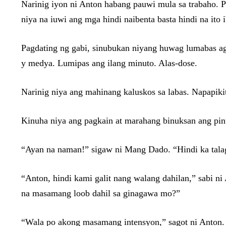
Narinig iyon ni Anton habang pauwi mula sa trabaho. Pa
niya na iuwi ang mga hindi naibenta basta hindi na ito 
Pagdating ng gabi, sinubukan niyang huwag lumabas aga
y medya. Lumipas ang ilang minuto. Alas-dose.
Narinig niya ang mahinang kaluskos sa labas. Napapiki
Kinuha niya ang pagkain at marahang binuksan ang pint
“Ayan na naman!” sigaw ni Mang Dado. “Hindi ka talag
“Anton, hindi kami galit nang walang dahilan,” sabi 
na masamang loob dahil sa ginagawa mo?”
“Wala po akong masamang intensyon,” sagot ni Anton.