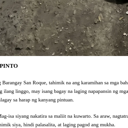
 PINTO
ng Barangay San Roque, tahimik na ang karamihan sa mga bahay
g ilang linggo, may isang bagay na laging napapansin ng mga 
alagay sa harap ng kanyang pintuan.
-isa siyang nakatira sa maliit na kuwarto. Sa araw, nagtatra
himik siya, hindi palasalita, at laging pagod ang mukha.