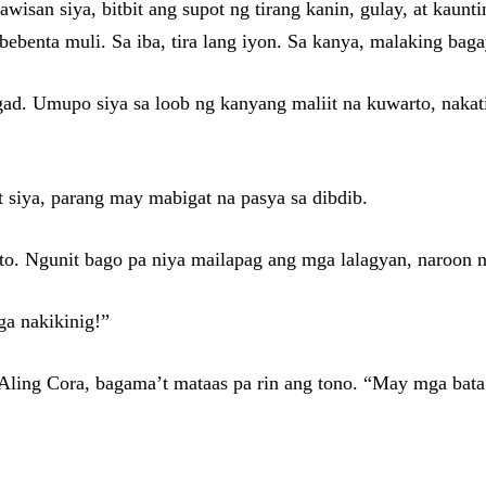
wisan siya, bitbit ang supot ng tirang kanin, gulay, at kaun
ibebenta muli. Sa iba, tira lang iyon. Sa kanya, malaking baga
d. Umupo siya sa loob ng kanyang maliit na kuwarto, nakatin
t siya, parang may mabigat na pasya sa dibdib.
o. Ngunit bago pa niya mailapag ang mga lalagyan, naroon n
a nakikinig!”
ni Aling Cora, bagama’t mataas pa rin ang tono. “May mga b