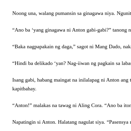
Noong una, walang pumansin sa ginagawa niya. Ngunit
“Ano ba ‘yang ginagawa ni Anton gabi-gabi?” tanong ni
“Baka nagpapakain ng daga,” sagot ni Mang Dado, nak
“Hindi ba delikado ‘yan? Nag-iiwan ng pagkain sa lab
Isang gabi, habang maingat na inilalapag ni Anton ang 
kapitbahay.
“Anton!” malakas na tawag ni Aling Cora. “Ano ba ito
Napatingin si Anton. Halatang nagulat siya. “Pasensya