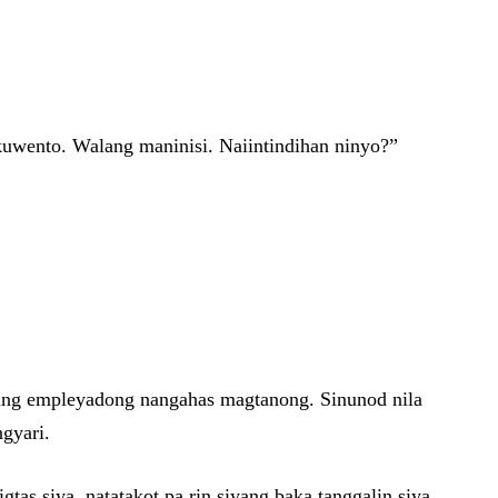
uwento. Walang maninisi. Naiintindihan ninyo?”
lang empleyadong nangahas magtanong. Sinunod nila
gyari.
tas siya, natatakot pa rin siyang baka tanggalin siya