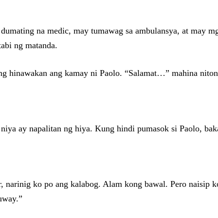
 dumating na medic, may tumawag sa ambulansya, at may mga
 tabi ng matanda.
tong hinawakan ang kamay ni Paolo. “Salamat…” mahina nit
niya ay napalitan ng hiya. Kung hindi pumasok si Paolo, bak
“Sir, narinig ko po ang kalabog. Alam kong bawal. Pero nais
uway.”