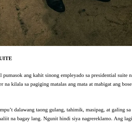
UITE
l pumasok ang kahit sinong empleyado sa presidential suite na
ger na kilala sa pagiging matalas ang mata at mabigat ang bo
mpu’t dalawang taong gulang, tahimik, masipag, at galing sa
liit na bagay lang. Ngunit hindi siya nagrereklamo. Ang lagi