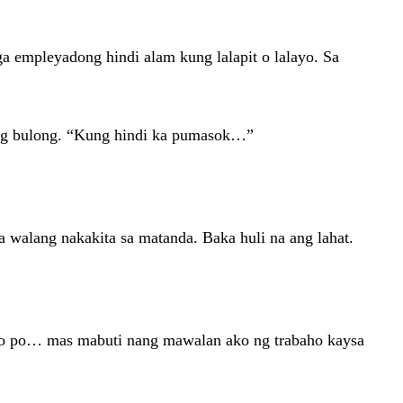
 empleyadong hindi alam kung lalapit o lalayo. Sa
ong bulong. “Kung hindi ka pumasok…”
a walang nakakita sa matanda. Baka huli na ang lahat.
ip ko po… mas mabuti nang mawalan ako ng trabaho kaysa