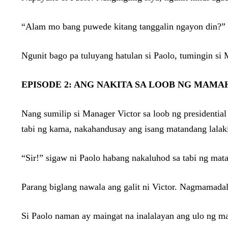
“Alam mo bang puwede kitang tanggalin ngayon din?”
Ngunit bago pa tuluyang hatulan si Paolo, tumingin si 
EPISODE 2: ANG NAKITA SA LOOB NG MAMA
Nang sumilip si Manager Victor sa loob ng presidential
tabi ng kama, nakahandusay ang isang matandang lalaki
“Sir!” sigaw ni Paolo habang nakaluhod sa tabi ng ma
Parang biglang nawala ang galit ni Victor. Nagmamadal
Si Paolo naman ay maingat na inalalayan ang ulo ng ma