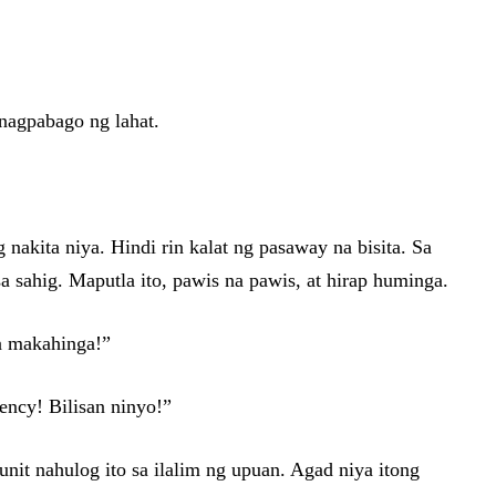
 nagpabago ng lahat.
nakita niya. Hindi rin kalat ng pasaway na bisita. Sa
 sahig. Maputla ito, pawis na pawis, at hirap huminga.
a makahinga!”
ency! Bilisan ninyo!”
it nahulog ito sa ilalim ng upuan. Agad niya itong