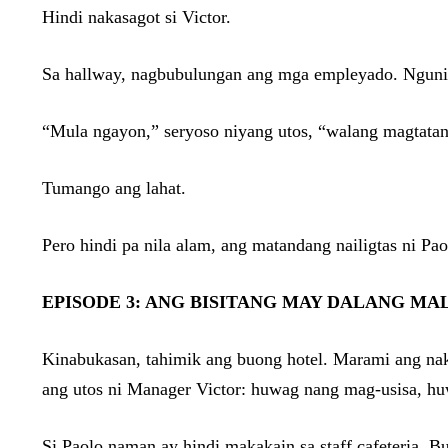
Hindi nakasagot si Victor.
Sa hallway, nagbubulungan ang mga empleyado. Ngunit
“Mula ngayon,” seryoso niyang utos, “walang magtata
Tumango ang lahat.
Pero hindi pa nila alam, ang matandang nailigtas ni Pao
EPISODE 3: ANG BISITANG MAY DALANG MA
Kinabukasan, tahimik ang buong hotel. Marami ang na
ang utos ni Manager Victor: huwag nang mag-usisa, h
Si Paolo naman ay hindi makakain sa staff cafeteria. Bu