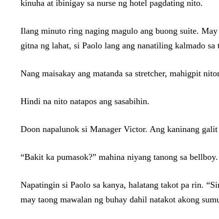
kinuha at ibinigay sa nurse ng hotel pagdating nito.
Ilang minuto ring naging magulo ang buong suite. May
gitna ng lahat, si Paolo lang ang nanatiling kalmado sa
Nang maisakay ang matanda sa stretcher, mahigpit ni
Hindi na nito natapos ang sasabihin.
Doon napalunok si Manager Victor. Ang kaninang galit 
“Bakit ka pumasok?” mahina niyang tanong sa bellboy.
Napatingin si Paolo sa kanya, halatang takot pa rin. 
may taong mawalan ng buhay dahil natakot akong sum