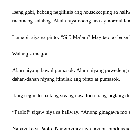
Isang gabi, habang naglilinis ang housekeeping sa hal
mahinang kalabog. Akala niya noong una ay normal lan
Lumapit siya sa pinto. “Sir? Ma’am? May tao po ba sa
Walang sumagot.
Alam niyang bawal pumasok. Alam niyang puwedeng maw
dahan-dahan niyang itinulak ang pinto at pumasok.
Ilang segundo pa lang siyang nasa loob nang biglang d
“Paolo!” sigaw niya sa hallway. “Anong ginagawa mo s
Napayuko si Paolo. Nanginginig siya, ngunit hindi aga