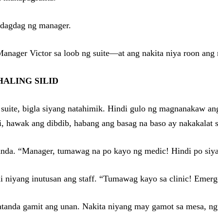
 dagdag ng manager.
Manager Victor sa loob ng suite—at ang nakita niya roon ang
HALING SILID
 suite, bigla siyang natahimik. Hindi gulo ng magnanakaw ang 
, hawak ang dibdib, habang ang basag na baso ay nakakalat sa
tanda. “Manager, tumawag na po kayo ng medic! Hindi po siy
i niyang inutusan ang staff. “Tumawag kayo sa clinic! Emerg
tanda gamit ang unan. Nakita niyang may gamot sa mesa, ngun