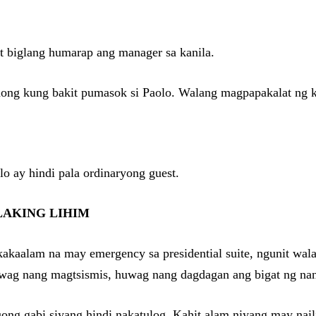
 biglang humarap ang manager sa kanila.
nong kung bakit pumasok si Paolo. Walang magpapakalat ng k
lo ay hindi pala ordinaryong guest.
LAKING LIHIM
kakaalam na may emergency sa presidential suite, ngunit wa
uwag nang magtsismis, huwag nang dagdagan ang bigat ng nan
ong gabi siyang hindi nakatulog. Kahit alam niyang may nailig