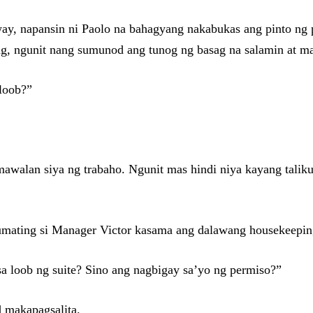
lway, napansin ni Paolo na bahagyang nakabukas ang pinto ng 
g, ngunit nang sumunod ang tunog ng basag na salamin at ma
 loob?”
alan siya ng trabaho. Ngunit mas hindi niya kayang taliku
umating si Manager Victor kasama ang dalawang housekeeping
a loob ng suite? Sino ang nagbigay sa’yo ng permiso?”
d makapagsalita.