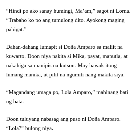
“Hindi po ako sanay humingi, Ma’am,” sagot ni Lorna.
“Trabaho ko po ang tumulong dito. Ayokong maging
pabigat.”
Dahan-dahang lumapit si Doña Amparo sa maliit na
kuwarto. Doon niya nakita si Mika, payat, maputla, at
nakahiga sa manipis na kutson. May hawak itong
lumang manika, at pilit na ngumiti nang makita siya.
“Magandang umaga po, Lola Amparo,” mahinang bati
ng bata.
Doon tuluyang nabasag ang puso ni Doña Amparo.
“Lola?” bulong niya.