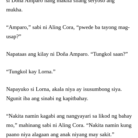
si Doña Amparo nang makita silang seryoso ang
mukha.
“Amparo,” sabi ni Aling Cora, “pwede ba tayong mag-
usap?”
Napataas ang kilay ni Doña Amparo. “Tungkol saan?”
“Tungkol kay Lorna.”
Napayuko si Lorna, akala niya ay isusumbong siya.
Ngunit iba ang sinabi ng kapitbahay.
“Nakita namin kagabi ang nangyayari sa likod ng bahay
mo,” mahinang sabi ni Aling Cora. “Nakita namin kung
paano niya alagaan ang anak niyang may sakit.”