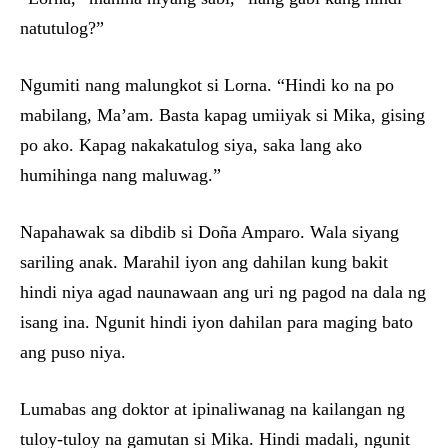
natutulog?”
Ngumiti nang malungkot si Lorna. “Hindi ko na po
mabilang, Ma’am. Basta kapag umiiyak si Mika, gising
po ako. Kapag nakakatulog siya, saka lang ako
humihinga nang maluwag.”
Napahawak sa dibdib si Doña Amparo. Wala siyang
sariling anak. Marahil iyon ang dahilan kung bakit
hindi niya agad naunawaan ang uri ng pagod na dala ng
isang ina. Ngunit hindi iyon dahilan para maging bato
ang puso niya.
Lumabas ang doktor at ipinaliwanag na kailangan ng
tuloy-tuloy na gamutan si Mika. Hindi madali, ngunit