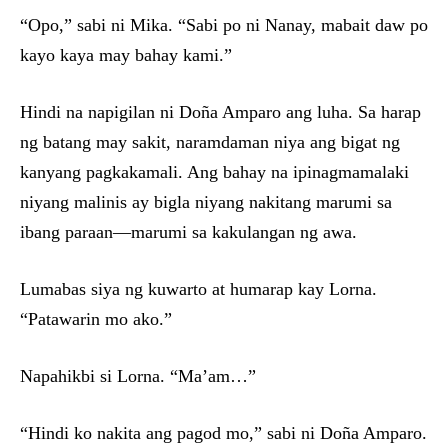
“Opo,” sabi ni Mika. “Sabi po ni Nanay, mabait daw po
kayo kaya may bahay kami.”
Hindi na napigilan ni Doña Amparo ang luha. Sa harap
ng batang may sakit, naramdaman niya ang bigat ng
kanyang pagkakamali. Ang bahay na ipinagmamalaki
niyang malinis ay bigla niyang nakitang marumi sa
ibang paraan—marumi sa kakulangan ng awa.
Lumabas siya ng kuwarto at humarap kay Lorna.
“Patawarin mo ako.”
Napahikbi si Lorna. “Ma’am…”
“Hindi ko nakita ang pagod mo,” sabi ni Doña Amparo.