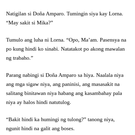
Natigilan si Doña Amparo. Tumingin siya kay Lorna.
“May sakit si Mika?”
Tumulo ang luha ni Lorna. “Opo, Ma’am. Pasensya na
po kung hindi ko sinabi. Natatakot po akong mawalan
ng trabaho.”
Parang nabingi si Doña Amparo sa hiya. Naalala niya
ang mga sigaw niya, ang paninisi, ang masasakit na
salitang binitawan niya habang ang kasambahay pala
niya ay halos hindi natutulog.
“Bakit hindi ka humingi ng tulong?” tanong niya,
ngunit hindi na galit ang boses.