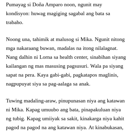
Pumayag si Doña Amparo noon, ngunit may
kondisyon: huwag magiging sagabal ang bata sa
trabaho.
Noong una, tahimik at malusog si Mika. Ngunit nitong
mga nakaraang buwan, madalas na itong nilalagnat.
Nang dalhin ni Lorna sa health center, sinabihan siyang
kailangan ng mas masusing pagsusuri. Wala pa siyang
sapat na pera. Kaya gabi-gabi, pagkatapos maglinis,
nagpupuyat siya sa pag-aalaga sa anak.
Tuwing madaling-araw, pinupunasan niya ang katawan
ni Mika. Kapag umuubo ang bata, pinapakuluan niya
ng tubig. Kapag umiiyak sa sakit, kinakarga niya kahit
pagod na pagod na ang katawan niya. At kinabukasan,