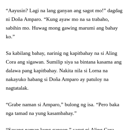
“Aayusin? Lagi na lang ganyan ang sagot mo!” dagdag
ni Doña Amparo. “Kung ayaw mo na sa trabaho,
sabihin mo. Huwag mong gawing marumi ang bahay
ko.”
Sa kabilang bahay, narinig ng kapitbahay na si Aling
Cora ang sigawan. Sumilip siya sa bintana kasama ang
dalawa pang kapitbahay. Nakita nila si Lorna na
nakayuko habang si Doña Amparo ay patuloy na
nagtatalak.
“Grabe naman si Amparo,” bulong ng isa. “Pero baka
nga tamad na yung kasambahay.”
“Sayang naman kung ganoon,” sagot ni Aling Cora.