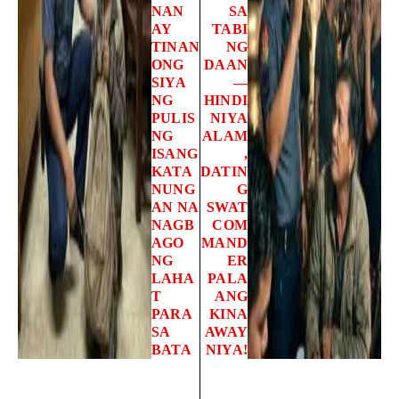
NAN
SA
AY
TABI
TINAN
NG
ONG
DAAN
SIYA
—
NG
HINDI
PULIS
NIYA
NG
ALAM
ISANG
,
KATA
DATIN
NUNG
G
AN NA
SWAT
NAGB
COM
AGO
MAND
NG
ER
LAHA
PALA
T
ANG
PARA
KINA
SA
AWAY
BATA
NIYA!