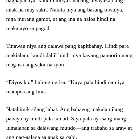
nagpapabaya, kundi umiiyak habang niyayakap ang
anak na may sakit. Nakita niya ang basang tuwalya,
mga murang gamot, at ang ina na halos hindi na
makatayo sa pagod.
Tinawag niya ang dalawa pang kapitbahay. Hindi para
makialam, kundi dahil hindi niya kayang panoorin nang
mag-isa ang sakit na iyon.
“Diyos ko,” bulong ng isa. “Kaya pala hindi na niya
matapos ang linis.”
Natahimik silang lahat. Ang babaeng inakala nilang
pabaya ay hindi pala tamad. Siya pala ay isang inang
lumalaban sa dalawang mundo—ang trabaho sa araw at
ang pag-aalaga sa anak sa gabi.