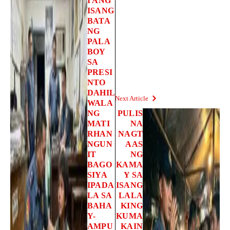
I ANG
ISANG
BATA
NG
PALA
BOY
SA
PRESI
NTO
DAHIL
Next Article
WALA
NG
PULIS
MATI
NA
RHAN
NAGT
NGUN
AAS
IT
NG
BAGO
KAMA
SIYA
Y SA
IPADA
ISANG
LA SA
LALA
BAHA
KING
Y-
KUMA
AMPU
KAIN