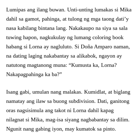
Lumipas ang ilang buwan. Unti-unting lumakas si Mika
dahil sa gamot, pahinga, at tulong ng mga taong dati’y
nasa kabilang bintana lang. Nakakaupo na siya sa sala
tuwing hapon, nagkukulay ng lumang coloring book
habang si Lorna ay nagluluto. Si Doña Amparo naman,
na dating laging nakabantay sa alikabok, ngayon ay
natutong magtanong muna: “Kumusta ka, Lorna?
Nakapagpahinga ka ba?”
Isang gabi, umulan nang malakas. Kumidlat, at biglang
namatay ang ilaw sa buong subdivision. Dati, ganitong
oras nagsisimula ang takot ni Lorna dahil kapag
nilagnat si Mika, mag-isa siyang nagbabantay sa dilim.
Ngunit nang gabing iyon, may kumatok sa pinto.