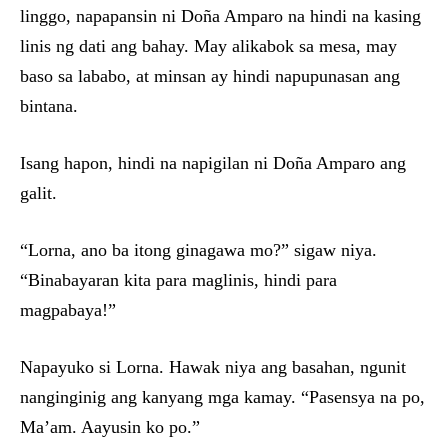
linggo, napapansin ni Doña Amparo na hindi na kasing
linis ng dati ang bahay. May alikabok sa mesa, may
baso sa lababo, at minsan ay hindi napupunasan ang
bintana.
Isang hapon, hindi na napigilan ni Doña Amparo ang
galit.
“Lorna, ano ba itong ginagawa mo?” sigaw niya.
“Binabayaran kita para maglinis, hindi para
magpabaya!”
Napayuko si Lorna. Hawak niya ang basahan, ngunit
nanginginig ang kanyang mga kamay. “Pasensya na po,
Ma’am. Aayusin ko po.”