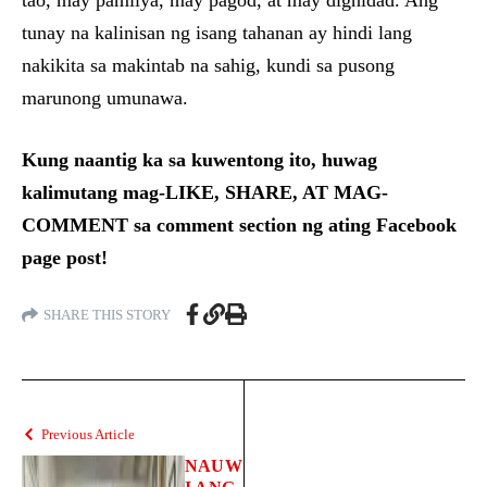
tao, may pamilya, may pagod, at may dignidad. Ang
tunay na kalinisan ng isang tahanan ay hindi lang
nakikita sa makintab na sahig, kundi sa pusong
marunong umunawa.
Kung naantig ka sa kuwentong ito, huwag
kalimutang mag-LIKE, SHARE, AT MAG-
COMMENT sa comment section ng ating Facebook
page post!
SHARE THIS STORY
Previous Article
NAUW