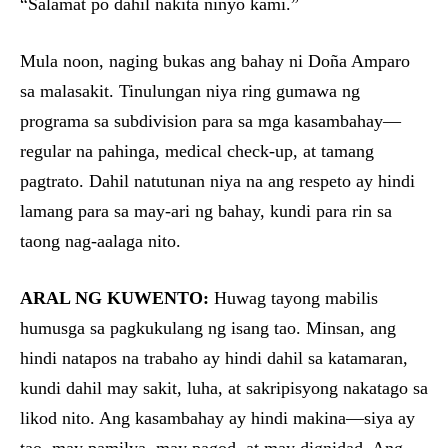
“Salamat po dahil nakita ninyo kami.”
Mula noon, naging bukas ang bahay ni Doña Amparo
sa malasakit. Tinulungan niya ring gumawa ng
programa sa subdivision para sa mga kasambahay—
regular na pahinga, medical check-up, at tamang
pagtrato. Dahil natutunan niya na ang respeto ay hindi
lamang para sa may-ari ng bahay, kundi para rin sa
taong nag-aalaga nito.
ARAL NG KUWENTO:
Huwag tayong mabilis
humusga sa pagkukulang ng isang tao. Minsan, ang
hindi natapos na trabaho ay hindi dahil sa katamaran,
kundi dahil may sakit, luha, at sakripisyong nakatago sa
likod nito. Ang kasambahay ay hindi makina—siya ay