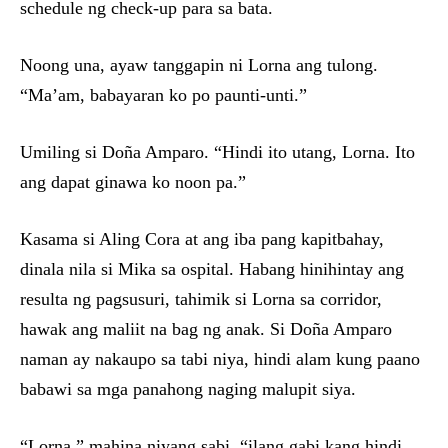
schedule ng check-up para sa bata.
Noong una, ayaw tanggapin ni Lorna ang tulong.
“Ma’am, babayaran ko po paunti-unti.”
Umiling si Doña Amparo. “Hindi ito utang, Lorna. Ito
ang dapat ginawa ko noon pa.”
Kasama si Aling Cora at ang iba pang kapitbahay,
dinala nila si Mika sa ospital. Habang hinihintay ang
resulta ng pagsusuri, tahimik si Lorna sa corridor,
hawak ang maliit na bag ng anak. Si Doña Amparo
naman ay nakaupo sa tabi niya, hindi alam kung paano
babawi sa mga panahong naging malupit siya.
“Lorna,” mahina niyang sabi, “ilang gabi kang hindi