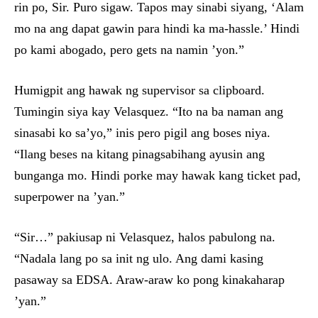
rin po, Sir. Puro sigaw. Tapos may sinabi siyang, ‘Alam
mo na ang dapat gawin para hindi ka ma-hassle.’ Hindi
po kami abogado, pero gets na namin ’yon.”
Humigpit ang hawak ng supervisor sa clipboard.
Tumingin siya kay Velasquez. “Ito na ba naman ang
sinasabi ko sa’yo,” inis pero pigil ang boses niya.
“Ilang beses na kitang pinagsabihang ayusin ang
bunganga mo. Hindi porke may hawak kang ticket pad,
superpower na ’yan.”
“Sir…” pakiusap ni Velasquez, halos pabulong na.
“Nadala lang po sa init ng ulo. Ang dami kasing
pasaway sa EDSA. Araw-araw ko pong kinakaharap
’yan.”