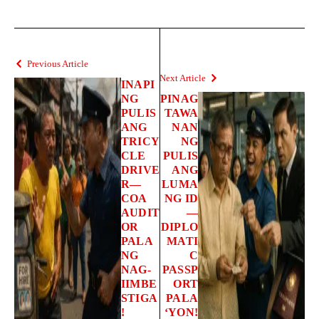
Previous Article
Next Article
INAPI
NG
PINAG
PULIS
TAWA
ANG
NAN
TRICY
NG
CLE
PULIS
DRIVE
ANG
R—
LUMA
COA
NG ID
AUDIT
—
OR
DIPLO
PALA
MATI
NG
C
NAG-
PASSP
IIMBE
ORT
STIGA
PALA
!
‘YON!