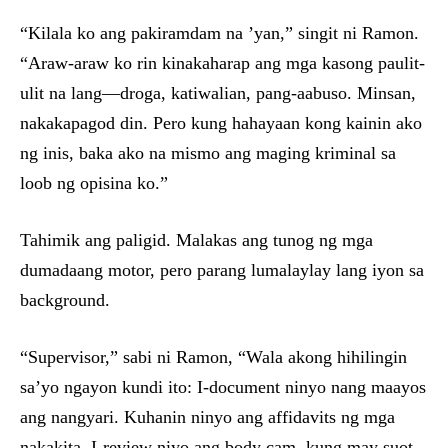
“Kilala ko ang pakiramdam na ’yan,” singit ni Ramon.
“Araw-araw ko rin kinakaharap ang mga kasong paulit-
ulit na lang—droga, katiwalian, pang-aabuso. Minsan,
nakakapagod din. Pero kung hahayaan kong kainin ako
ng inis, baka ako na mismo ang maging kriminal sa
loob ng opisina ko.”
Tahimik ang paligid. Malakas ang tunog ng mga
dumadaang motor, pero parang lumalaylay lang iyon sa
background.
“Supervisor,” sabi ni Ramon, “Wala akong hihilingin
sa’yo ngayon kundi ito: I-document ninyo nang maayos
ang nangyari. Kuhanin ninyo ang affidavits ng mga
nakakita. I-review niyo ang body cam, kung may suot