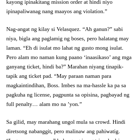
kayong ipinakitang mission order at hindi niyo
ipinapaliwanag nang maayos ang violation.”
Nag-angat ng kilay si Velasquez. “Ah ganun?” sabi
niya, bigla ang paglamig ng boses, pero halatang may
laman. “Eh di isulat mo lahat ng gusto mong isulat.
Pero alam mo naman kung paano ‘inaasikaso’ ang mga
ganyang ticket, hindi ba?” Marahan niyang tinapik-
tapik ang ticket pad. “May paraan naman para
magkaintindihan, Boss. Imbes na ma-hassle ka pa sa
pagkuha ng license, pagpunta sa opisina, pagbayad ng
full penalty… alam mo na ’yon.”
Sa gilid, may marahang ungol mula sa crowd. Hindi
diretsong nabanggit, pero malinaw ang pahiwatig.