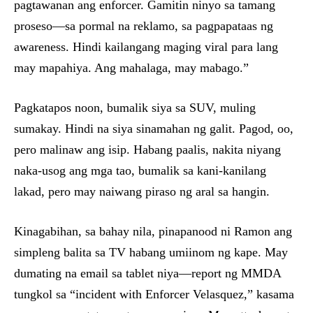
pagtawanan ang enforcer. Gamitin ninyo sa tamang
proseso—sa pormal na reklamo, sa pagpapataas ng
awareness. Hindi kailangang maging viral para lang
may mapahiya. Ang mahalaga, may mabago.”
Pagkatapos noon, bumalik siya sa SUV, muling
sumakay. Hindi na siya sinamahan ng galit. Pagod, oo,
pero malinaw ang isip. Habang paalis, nakita niyang
naka-usog ang mga tao, bumalik sa kani-kanilang
lakad, pero may naiwang piraso ng aral sa hangin.
Kinagabihan, sa bahay nila, pinapanood ni Ramon ang
simpleng balita sa TV habang umiinom ng kape. May
dumating na email sa tablet niya—report ng MMDA
tungkol sa “incident with Enforcer Velasquez,” kasama