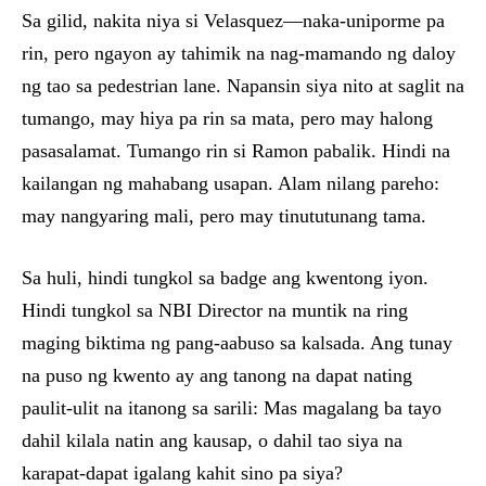
Sa gilid, nakita niya si Velasquez—naka-uniporme pa
rin, pero ngayon ay tahimik na nag-mamando ng daloy
ng tao sa pedestrian lane. Napansin siya nito at saglit na
tumango, may hiya pa rin sa mata, pero may halong
pasasalamat. Tumango rin si Ramon pabalik. Hindi na
kailangan ng mahabang usapan. Alam nilang pareho:
may nangyaring mali, pero may tinututunang tama.
Sa huli, hindi tungkol sa badge ang kwentong iyon.
Hindi tungkol sa NBI Director na muntik na ring
maging biktima ng pang-aabuso sa kalsada. Ang tunay
na puso ng kwento ay ang tanong na dapat nating
paulit-ulit na itanong sa sarili: Mas magalang ba tayo
dahil kilala natin ang kausap, o dahil tao siya na
karapat-dapat igalang kahit sino pa siya?