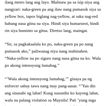
ilang metro lang ang layo. Malinaw pa sa isip niya ang
nangyari: naka-green pa ang ilaw nang pumasok siya sa
yellow box, tapos biglang nag-yellow, at saka nag-red
habang nasa gitna na siya. Hindi siya humarurot, hindi
rin siya huminto sa gitna. Diretso lang, maingat.
“Sir, sa pagkakaalala ko po, naka-green pa po nang
pumasok ako,” paliwanag niya nang mahinahon.
“Naka-yellow na po siguro nang nasa gitna na ko. Wala
po akong intensyong lumabag.”
“’Wala akong intensyong lumabag,’” ginaya pa ng
enforcer sabay tawa nang may pang-aasar. “’Yan din
ang sinasabi ng lahat! Kung susundin ko kayong lahat,
wala na palang violation sa Maynila! Pati ’yung mga