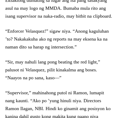
Eksaktong dumating sa lugar ang isa pang sasakyang
asul na may logo ng MMDA. Bumaba mula rito ang
isang supervisor na naka-radio, may bitbit na clipboard.
“Enforcer Velasquez!” sigaw niya. “Anong kaguluhan
’to? Nakakakuha ako ng reports na may eksena ka na
naman dito sa harap ng intersection.”
“Sir, may nahuli lang pong beating the red light,”
palusot ni Velasquez, pilit kinakalma ang boses.
“Naayos na po sana, kaso—”
“Supervisor,” mahinahong putol ni Ramon, lumapit
nang kaunti. “Ako po ’yung hinuli niya. Directors
Ramon Ilagan, NBI. Hindi ko ginamit ang posisyon ko
kanina dahil gusto kong makita kung paano niya