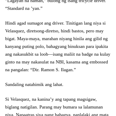
“Lagayan na naman,” bulong ng isang tricycle driver.
“Standard na ’yan.”
Hindi agad sumagot ang driver. Tinitigan lang niya si
Velasquez, diretsong-diretso, hindi bastos, pero may
bigat. Maya-maya, marahan niyang hinila ang gilid ng
kanyang puting polo, bahagyang binuksan para ipakita
ang nakasukbit sa loob—isang maliit na badge na kulay
ginto na may nakasulat na NBI, kasama ang embossed
na pangalan: “Dir. Ramon S. Ilagan.”
Sandaling natahimik ang lahat.
Si Velasquez, na kanina’y ang tapang magsigaw,
biglang natigilan. Parang may bumara sa lalamunan
niya. Napaatras siya nang bahagya, nanlalaki ang mata