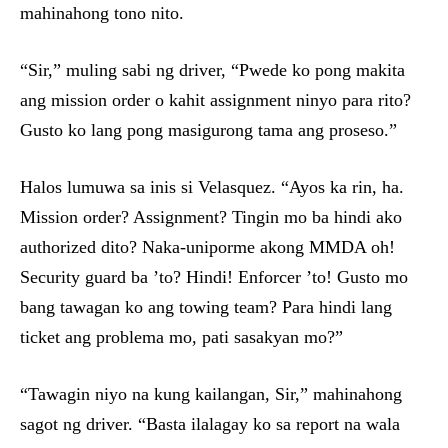
mahinahong tono nito.
“Sir,” muling sabi ng driver, “Pwede ko pong makita
ang mission order o kahit assignment ninyo para rito?
Gusto ko lang pong masigurong tama ang proseso.”
Halos lumuwa sa inis si Velasquez. “Ayos ka rin, ha.
Mission order? Assignment? Tingin mo ba hindi ako
authorized dito? Naka-uniporme akong MMDA oh!
Security guard ba ’to? Hindi! Enforcer ’to! Gusto mo
bang tawagan ko ang towing team? Para hindi lang
ticket ang problema mo, pati sasakyan mo?”
“Tawagin niyo na kung kailangan, Sir,” mahinahong
sagot ng driver. “Basta ilalagay ko sa report na wala