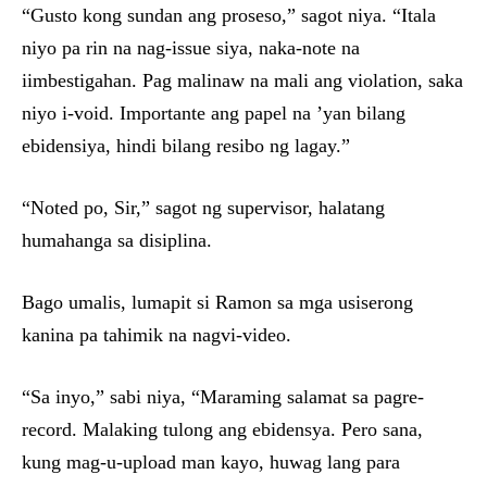
“Gusto kong sundan ang proseso,” sagot niya. “Itala
niyo pa rin na nag-issue siya, naka-note na
iimbestigahan. Pag malinaw na mali ang violation, saka
niyo i-void. Importante ang papel na ’yan bilang
ebidensiya, hindi bilang resibo ng lagay.”
“Noted po, Sir,” sagot ng supervisor, halatang
humahanga sa disiplina.
Bago umalis, lumapit si Ramon sa mga usiserong
kanina pa tahimik na nagvi-video.
“Sa inyo,” sabi niya, “Maraming salamat sa pagre-
record. Malaking tulong ang ebidensya. Pero sana,
kung mag-u-upload man kayo, huwag lang para