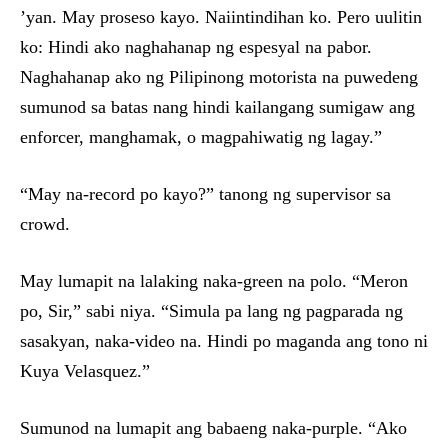
’yan. May proseso kayo. Naiintindihan ko. Pero uulitin
ko: Hindi ako naghahanap ng espesyal na pabor.
Naghahanap ako ng Pilipinong motorista na puwedeng
sumunod sa batas nang hindi kailangang sumigaw ang
enforcer, manghamak, o magpahiwatig ng lagay.”
“May na-record po kayo?” tanong ng supervisor sa
crowd.
May lumapit na lalaking naka-green na polo. “Meron
po, Sir,” sabi niya. “Simula pa lang ng pagparada ng
sasakyan, naka-video na. Hindi po maganda ang tono ni
Kuya Velasquez.”
Sumunod na lumapit ang babaeng naka-purple. “Ako