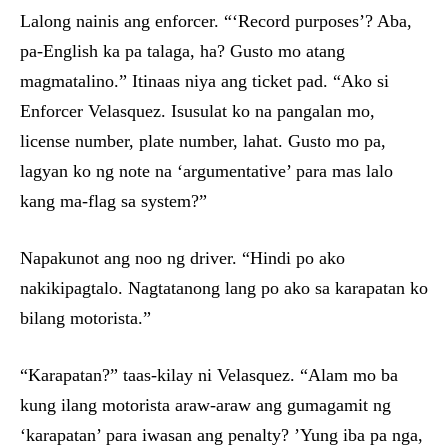
Lalong nainis ang enforcer. “‘Record purposes’? Aba,
pa-English ka pa talaga, ha? Gusto mo atang
magmatalino.” Itinaas niya ang ticket pad. “Ako si
Enforcer Velasquez. Isusulat ko na pangalan mo,
license number, plate number, lahat. Gusto mo pa,
lagyan ko ng note na ‘argumentative’ para mas lalo
kang ma-flag sa system?”
Napakunot ang noo ng driver. “Hindi po ako
nakikipagtalo. Nagtatanong lang po ako sa karapatan ko
bilang motorista.”
“Karapatan?” taas-kilay ni Velasquez. “Alam mo ba
kung ilang motorista araw-araw ang gumagamit ng
‘karapatan’ para iwasan ang penalty? ’Yung iba pa nga,