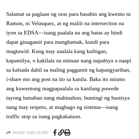
Salamat sa paglaan ng oras para basahin ang kwento ni
Ramon, ni Velasquez, at ng maliit na intersection na
iyon sa EDSA—isang paalala na ang batas ay hindi
dapat ginagamit para manghamak, kundi para
magtuwid. Kung may naalala kang kaibigan,
kapamilya, o kakilala na minsan nang napahiya o naapi
sa kalsada dahil sa maling paggamit ng kapangyarihan,
i-share mo ang post na ito sa kanila. Baka ito mismo
ang kuwentong magpapaalala sa kanilang puwede
tayong lumaban nang mahinahon, humingi ng hustisya
nang may respeto, at magbago ng sistema—isang
traffic stop sa isang pagkakataon.
SHARE THIS STORY