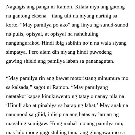
Nagtagis ang panga ni Ramon. Kilala niya ang gatong
na gantong eksena—ilang ulit na niyang narinig sa
korte. “May pamilya po ako” ang linya ng sunud-sunod
na pulis, opisyal, at opisyal na nahuhuling
nangungurakot. Hindi ibig sabihin no’n na wala siyang
simpatya. Pero alam din niyang hindi puwedeng
gawing shield ang pamilya laban sa pananagutan.
“May pamilya rin ang bawat motoristang minumura mo
sa kalsada,” sagot ni Ramon. “May pamilyang
natatakot kapag kinukuwento ng tatay o nanay nila na
‘Hinuli ako at pinahiya sa harap ng lahat.’ May anak na
nanonood sa gilid, iniisip na ang batas ay laruan ng
magaling sumigaw. Kung mahal mo ang pamilya mo,
mas lalo mong gugustuhing tama ang ginagawa mo sa