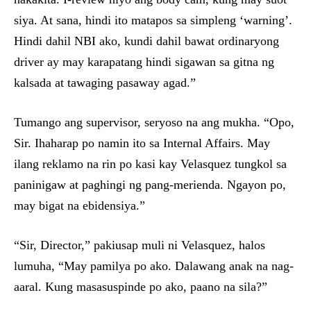
siya. At sana, hindi ito matapos sa simpleng ‘warning’.
Hindi dahil NBI ako, kundi dahil bawat ordinaryong
driver ay may karapatang hindi sigawan sa gitna ng
kalsada at tawaging pasaway agad.”
Tumango ang supervisor, seryoso na ang mukha. “Opo,
Sir. Ihaharap po namin ito sa Internal Affairs. May
ilang reklamo na rin po kasi kay Velasquez tungkol sa
paninigaw at paghingi ng pang-merienda. Ngayon po,
may bigat na ebidensiya.”
“Sir, Director,” pakiusap muli ni Velasquez, halos
lumuha, “May pamilya po ako. Dalawang anak na nag-
aaral. Kung masasuspinde po ako, paano na sila?”