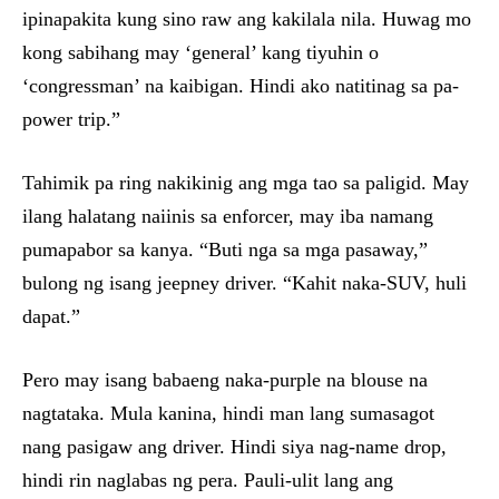
ipinapakita kung sino raw ang kakilala nila. Huwag mo
kong sabihang may ‘general’ kang tiyuhin o
‘congressman’ na kaibigan. Hindi ako natitinag sa pa-
power trip.”
Tahimik pa ring nakikinig ang mga tao sa paligid. May
ilang halatang naiinis sa enforcer, may iba namang
pumapabor sa kanya. “Buti nga sa mga pasaway,”
bulong ng isang jeepney driver. “Kahit naka-SUV, huli
dapat.”
Pero may isang babaeng naka-purple na blouse na
nagtataka. Mula kanina, hindi man lang sumasagot
nang pasigaw ang driver. Hindi siya nag-name drop,
hindi rin naglabas ng pera. Pauli-ulit lang ang