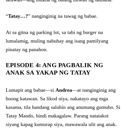
“
Tatay…?
” nanginginig na tawag ng babae.
At sa gitna ng parking lot, sa tabi ng burger na
lumalamig, muling nabuhay ang isang pamilyang
pinatay ng panahon.
EPISODE 4: ANG PAGBALIK NG
ANAK SA YAKAP NG TATAY
Lumapit ang babae—si
Andrea
—at nanginginig ang
buong katawan. Sa likod niya, nakatayo ang mga
kasama, tila handang saluhin ang anumang gumuho. Si
Tatay Mando, hindi makagalaw. Parang natatakot
siyang kapag kumurap siya, mawawala ulit ang anak.