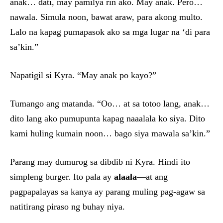
anak… dati, may pamilya rin ako. May anak. Pero…
nawala. Simula noon, bawat araw, para akong multo.
Lalo na kapag pumapasok ako sa mga lugar na ‘di para
sa’kin.”
Napatigil si Kyra. “May anak po kayo?”
Tumango ang matanda. “Oo… at sa totoo lang, anak…
dito lang ako pumupunta kapag naaalala ko siya. Dito
kami huling kumain noon… bago siya mawala sa’kin.”
Parang may dumurog sa dibdib ni Kyra. Hindi ito
simpleng burger. Ito pala ay
alaala
—at ang
pagpapalayas sa kanya ay parang muling pag-agaw sa
natitirang piraso ng buhay niya.