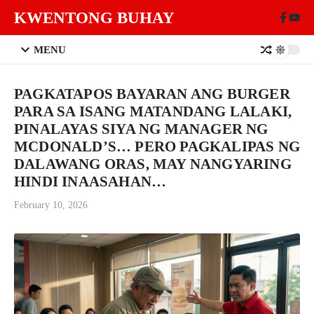
Skip to content
KWENTONG BUHAY
MENU
PAGKATAPOS BAYARAN ANG BURGER
PARA SA ISANG MATANDANG LALAKI,
PINALAYAS SIYA NG MANAGER NG
MCDONALD’S… PERO PAGKALIPAS NG
DALAWANG ORAS, MAY NANGYARING
HINDI INAASAHAN…
February 10, 2026