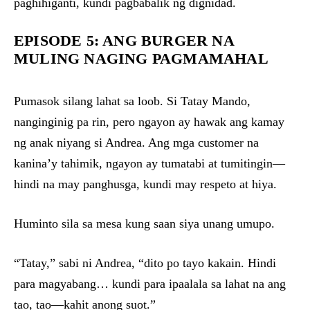
paghihiganti, kundi pagbabalik ng dignidad.
EPISODE 5: ANG BURGER NA
MULING NAGING PAGMAMAHAL
Pumasok silang lahat sa loob. Si Tatay Mando,
nanginginig pa rin, pero ngayon ay hawak ang kamay
ng anak niyang si Andrea. Ang mga customer na
kanina’y tahimik, ngayon ay tumatabi at tumitingin—
hindi na may panghusga, kundi may respeto at hiya.
Huminto sila sa mesa kung saan siya unang umupo.
“Tatay,” sabi ni Andrea, “dito po tayo kakain. Hindi
para magyabang… kundi para ipaalala sa lahat na ang
tao, tao—kahit anong suot.”