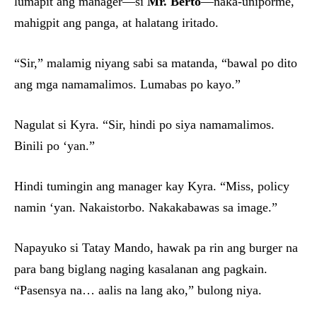
lumapit ang manager—si
Mr. Berto
—naka-uniporme,
mahigpit ang panga, at halatang iritado.
“Sir,” malamig niyang sabi sa matanda, “bawal po dito
ang mga namamalimos. Lumabas po kayo.”
Nagulat si Kyra. “Sir, hindi po siya namamalimos.
Binili po ‘yan.”
Hindi tumingin ang manager kay Kyra. “Miss, policy
namin ‘yan. Nakaistorbo. Nakakabawas sa image.”
Napayuko si Tatay Mando, hawak pa rin ang burger na
para bang biglang naging kasalanan ang pagkain.
“Pasensya na… aalis na lang ako,” bulong niya.