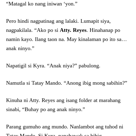
“Matagal ko nang iniwan ‘yon.”
Pero hindi nagpatinag ang lalaki. Lumapit siya,
nagpakilala. “Ako po si
Atty. Reyes
. Hinahanap po
namin kayo. Ilang taon na. May kinalaman po ito sa…
anak ninyo.”
Napatigil si Kyra. “Anak niya?” pabulong.
Namutla si Tatay Mando. “Anong ibig mong sabihin?”
Kinuha ni Atty. Reyes ang isang folder at marahang
sinabi, “Buhay po ang anak ninyo.”
Parang gumuho ang mundo. Nanlambot ang tuhod ni
Tatay Mando. Si Kyra, napahawak sa bibig.