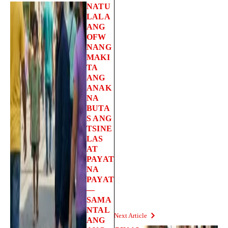
NATU
LALA
ANG
OFW
NANG
MAKI
TA
ANG
ANAK
NA
BUTA
S ANG
TSINE
LAS
AT
PAYAT
NA
PAYAT
—
SAMA
NTAL
Next Article
ANG