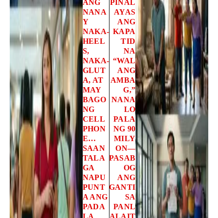
ANG
PINAL
NANA
AYAS
Y
ANG
NAKA-
KAPA
HEEL
TID
S,
NA
NAKA-
“WAL
GLUT
ANG
A, AT
AMBA
MAY
G,”
BAGO
NANA
NG
LO
CELL
PALA
PHON
NG 90
E…
MILY
SAAN
ON—
TALA
PASAB
GA
OG
NAPU
ANG
PUNT
GANTI
A ANG
SA
PADA
PANL
LA
ALAIT