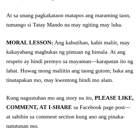
At sa unang pagkakataon matapos ang maraming taon,
tumango si Tatay Mando na may ngiting may luha.
MORAL LESSON:
Ang kabutihan, kahit maliit, may
kakayahang magbukas ng pintuan ng himala. At ang
respeto ay hindi premyo sa mayaman—karapatan ito ng
lahat. Huwag mong maliitin ang taong gutom; baka ang
tinatapakan mo, may kwentong hindi mo alam.
Kung nagustuhan mo ang story na ito,
PLEASE LIKE,
COMMENT, AT I-SHARE
sa Facebook page post—
at sabihin sa comment section kung ano ang pinaka-
natutunan mo.