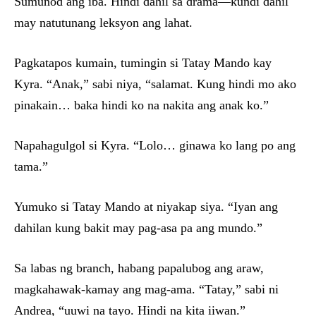
Sumunod ang iba. Hindi dahil sa drama—kundi dahil
may natutunang leksyon ang lahat.
Pagkatapos kumain, tumingin si Tatay Mando kay
Kyra. “Anak,” sabi niya, “salamat. Kung hindi mo ako
pinakain… baka hindi ko na nakita ang anak ko.”
Napahagulgol si Kyra. “Lolo… ginawa ko lang po ang
tama.”
Yumuko si Tatay Mando at niyakap siya. “Iyan ang
dahilan kung bakit may pag-asa pa ang mundo.”
Sa labas ng branch, habang papalubog ang araw,
magkahawak-kamay ang mag-ama. “Tatay,” sabi ni
Andrea, “uuwi na tayo. Hindi na kita iiwan.”