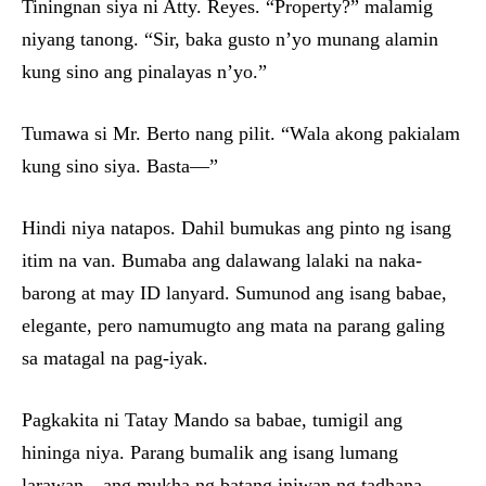
Tiningnan siya ni Atty. Reyes. “Property?” malamig
niyang tanong. “Sir, baka gusto n’yo munang alamin
kung sino ang pinalayas n’yo.”
Tumawa si Mr. Berto nang pilit. “Wala akong pakialam
kung sino siya. Basta—”
Hindi niya natapos. Dahil bumukas ang pinto ng isang
itim na van. Bumaba ang dalawang lalaki na naka-
barong at may ID lanyard. Sumunod ang isang babae,
elegante, pero namumugto ang mata na parang galing
sa matagal na pag-iyak.
Pagkakita ni Tatay Mando sa babae, tumigil ang
hininga niya. Parang bumalik ang isang lumang
larawan—ang mukha ng batang iniwan ng tadhana.