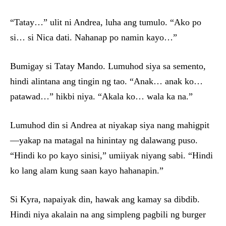
“Tatay…” ulit ni Andrea, luha ang tumulo. “Ako po
si… si Nica dati. Nahanap po namin kayo…”
Bumigay si Tatay Mando. Lumuhod siya sa semento,
hindi alintana ang tingin ng tao. “Anak… anak ko…
patawad…” hikbi niya. “Akala ko… wala ka na.”
Lumuhod din si Andrea at niyakap siya nang mahigpit
—yakap na matagal na hinintay ng dalawang puso.
“Hindi ko po kayo sinisi,” umiiyak niyang sabi. “Hindi
ko lang alam kung saan kayo hahanapin.”
Si Kyra, napaiyak din, hawak ang kamay sa dibdib.
Hindi niya akalain na ang simpleng pagbili ng burger