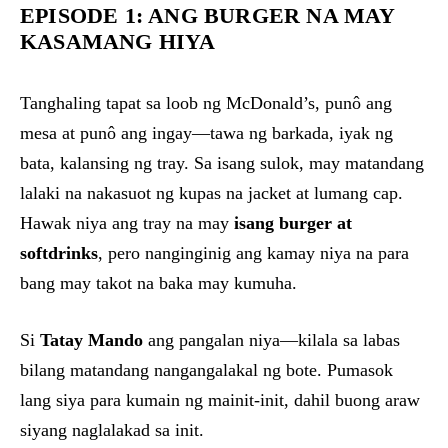
EPISODE 1: ANG BURGER NA MAY
KASAMANG HIYA
Tanghaling tapat sa loob ng McDonald’s, punô ang
mesa at punô ang ingay—tawa ng barkada, iyak ng
bata, kalansing ng tray. Sa isang sulok, may matandang
lalaki na nakasuot ng kupas na jacket at lumang cap.
Hawak niya ang tray na may
isang burger at
softdrinks
, pero nanginginig ang kamay niya na para
bang may takot na baka may kumuha.
Si
Tatay Mando
ang pangalan niya—kilala sa labas
bilang matandang nangangalakal ng bote. Pumasok
lang siya para kumain ng mainit-init, dahil buong araw
siyang naglalakad sa init.