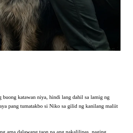
 buong katawan niya, hindi lang dahil sa lamig ng
ya pang tumatakbo si Niko sa gilid ng kanilang maliit
ng ama dalawang taon na ang nakalilipas, naging