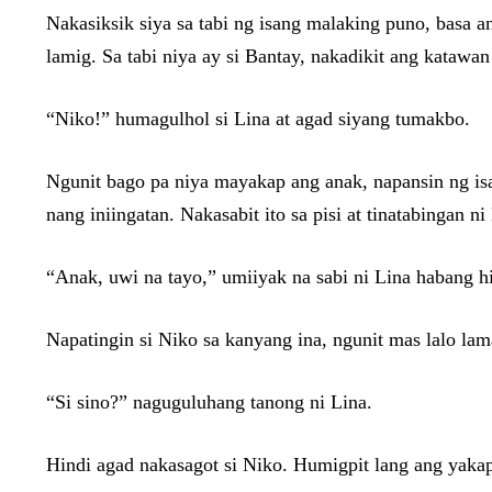
Nakasiksik siya sa tabi ng isang malaking puno, basa 
lamig. Sa tabi niya ay si Bantay, nakadikit ang katawa
“Niko!” humagulhol si Lina at agad siyang tumakbo.
Ngunit bago pa niya mayakap ang anak, napansin ng isa
nang iniingatan. Nakasabit ito sa pisi at tinatabinga
“Anak, uwi na tayo,” umiiyak na sabi ni Lina habang h
Napatingin si Niko sa kanyang ina, ngunit mas lalo l
“Si sino?” naguguluhang tanong ni Lina.
Hindi agad nakasagot si Niko. Humigpit lang ang yakap 