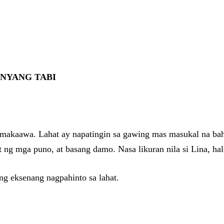
ANYANG TABI
mamakaawa. Lahat ay napatingin sa gawing mas masukal na bah
gat ng mga puno, at basang damo. Nasa likuran nila si Lina, 
ng eksenang nagpahinto sa lahat.