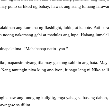
a may puno sa likod ng bahay, hawak ang isang lumang larawa
alakihan ang kumuha ng flashlight, lubid, at kapote. Pati bar
 noong nakaraang gabi at madulas ang lupa. Habang lumalali
g pinapakalma. “Mahahanap natin ‘yan.”
ko, napansin niyang tila may gustong sabihin ang bata. May
 Nang tanungin niya kung ano iyon, itinago lang ni Niko sa li
ngibabaw ang tunog ng kuliglig, mga yabag sa basang dahon
awngaw sa dilim.