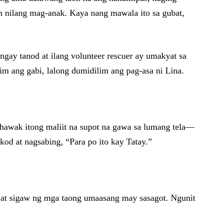
n nilang mag-anak. Kaya nang mawala ito sa gubat,
angay tanod at ilang volunteer rescuer ay umakyat sa
m ang gabi, lalong dumidilim ang pag-asa ni Lina.
 hawak itong maliit na supot na gawa sa lumang tela—
kod at nagsabing, “Para po ito kay Tatay.”
, at sigaw ng mga taong umaasang may sasagot. Ngunit