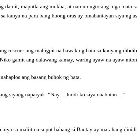
ang damit, maputla ang mukha, at namumugto ang mga mata sa 
n sa kanya na para bang buong oras ay binabantayan siya ng as
ng rescuer ang mahigpit na hawak ng bata sa kanyang dibdib.
n ni Niko gamit ang dalawang kamay, waring ayaw na ayaw nito
inahaplos ang basang buhok ng bata.
amang siyang napaiyak. “Nay… hindi ko siya naabutan…”
niya sa maliit na supot habang si Bantay ay marahang dinidi