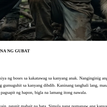
TNA NG GUBAT
 siya ng boses sa kakatawag sa kanyang anak. Nanginginig ang
ng gumuguhit sa kanyang dibdib. Kaninang tanghali lang, masa
 pagsapit ng hapon, bigla na lamang itong nawala.
ain, ngunit mabait na bata. Simula nang pumanaw ang kanya