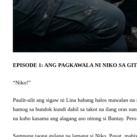
EPISODE 1: ANG PAGKAWALA NI NIKO SA GI
“Niko!”
Paulit-ulit ang sigaw ni Lina habang halos mawalan na
hamog sa bundok kundi dahil sa takot na ilang oras na
na kubo kasama ang alagang aso nitong si Bantay. Pero
Sampung taong gulang pa lamang si Niko. Payat, mahiy