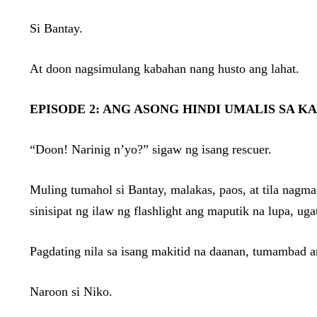
Si Bantay.
At doon nagsimulang kabahan nang husto ang lahat.
EPISODE 2: ANG ASONG HINDI UMALIS SA K
“Doon! Narinig n’yo?” sigaw ng isang rescuer.
Muling tumahol si Bantay, malakas, paos, at tila nag
sinisipat ng ilaw ng flashlight ang maputik na lupa, u
Pagdating nila sa isang makitid na daanan, tumambad a
Naroon si Niko.