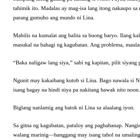
tahimik ito. Madalas ay mag-isa lang itong nakaupo s
parang gumuho ang mundo ni Lina.
Mabilis na kumalat ang balita sa buong baryo. Ilang kal
masukal na bahagi ng kagubatan. Ang problema, maulan
“Baka naligaw lang siya,” sabi ng kapitan, pilit siyan
Ngunit may kakaibang kutob si Lina. Bago nawala si Ni
isang bagay na hindi niya pa nakitang hawak nito noon.
Biglang nanlamig ang batok ni Lina sa alaalang iyon.
Sa gitna ng kagubatan, patuloy ang paghahanap. Nangi
walang marinig—hanggang may isang tahol na umaling