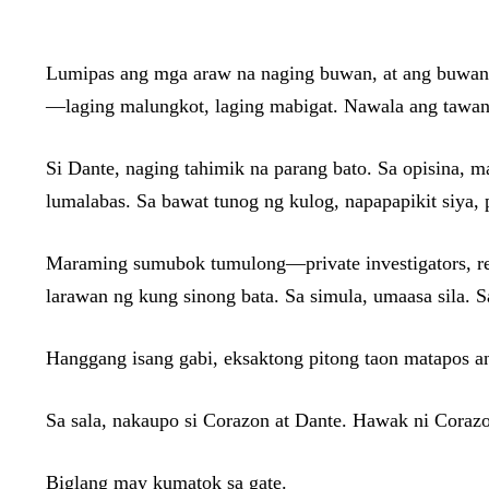
Lumipas ang mga araw na naging buwan, at ang buwan n
—laging malungkot, laging mabigat. Nawala ang tawan
Si Dante, naging tahimik na parang bato. Sa opisina, 
lumalabas. Sa bawat tunog ng kulog, napapapikit siya, 
Maraming sumubok tumulong—private investigators, r
larawan ng kung sinong bata. Sa simula, umaasa sila. S
Hanggang isang gabi, eksaktong pitong taon matapos an
Sa sala, nakaupo si Corazon at Dante. Hawak ni Corazo
Biglang may kumatok sa gate.