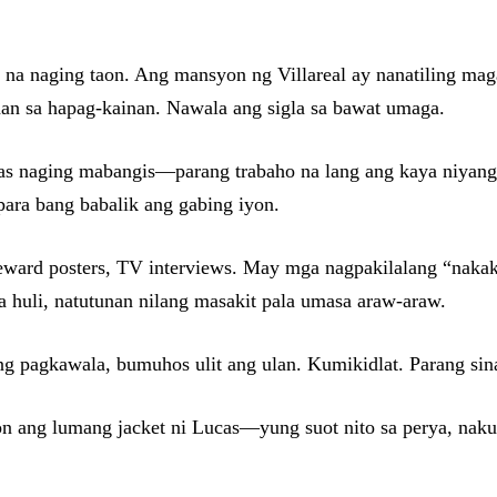
a naging taon. Ang mansyon ng Villareal ay nanatiling maga
an sa hapag-kainan. Nawala ang sigla sa bawat umaga.
mas naging mabangis—parang trabaho na lang ang kaya niyang 
para bang babalik ang gabing iyon.
eward posters, TV interviews. May mga nagpakilalang “nak
a huli, natutunan nilang masakit pala umasa araw-araw.
g pagkawala, bumuhos ulit ang ulan. Kumikidlat. Parang sinad
n ang lumang jacket ni Lucas—yung suot nito sa perya, naku