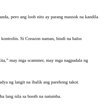
nda, pero ang loob nito ay parang mausok na kandila
kontrolin. Si Corazon naman, hindi na halos
akita,” may mga scammer, may mga nagpadala ng
ya ng langit na ibalik ang parehong takot.
ha lang nila sa booth na natumba.