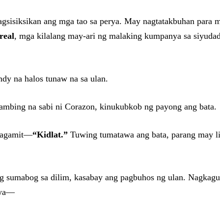
 nagsisiksikan ang mga tao sa perya. May nagtatakbuhan para
real
, mga kilalang may-ari ng malaking kumpanya sa siyudad,
ndy na halos tunaw na sa ulan.
lambing na sabi ni Corazon, kinukubkob ng payong ang bata.
umagamit—
“Kidlat.”
Tuwing tumatawa ang bata, parang may liw
ng sumabog sa dilim, kasabay ang pagbuhos ng ulan. Nagkagu
iya—