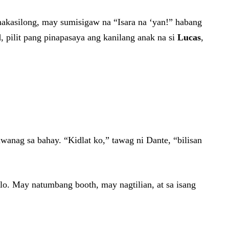
 makasilong, may sumisigaw na “Isara na ‘yan!” habang
 pilit pang pinapasaya ang kanilang anak na si
Lucas
,
anag sa bahay. “Kidlat ko,” tawag ni Dante, “bilisan
lo. May natumbang booth, may nagtilian, at sa isang