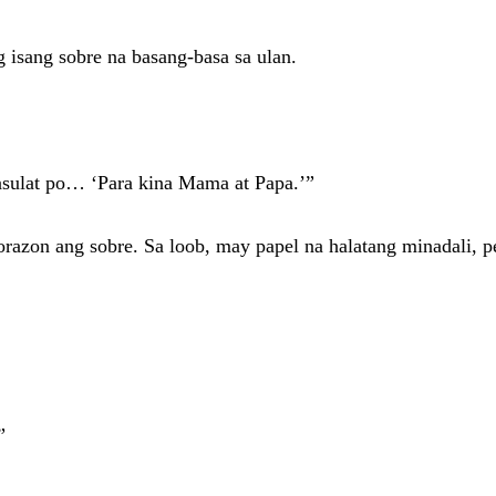
isang sobre na basang-basa sa ulan.
kasulat po… ‘Para kina Mama at Papa.’”
azon ang sobre. Sa loob, may papel na halatang minadali, pe
”