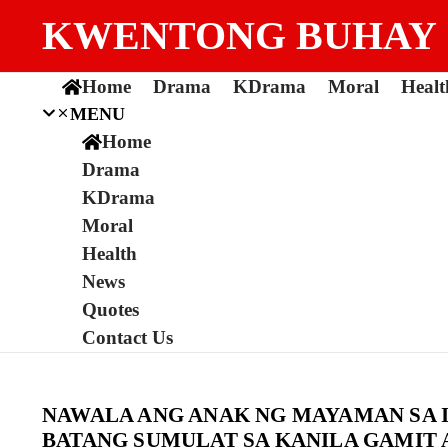
Skip to content
KWENTONG BUHAY
Home
Drama
KDrama
Moral
Healt
MENU
Home
Drama
KDrama
Moral
Health
News
Quotes
Contact Us
NAWALA ANG ANAK NG MAYAMAN SA I
BATANG SUMULAT SA KANILA GAMIT 