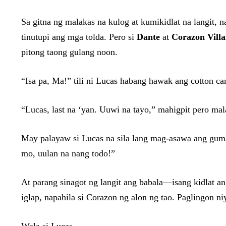
Sa gitna ng malakas na kulog at kumikidlat na langit,
tinutupi ang mga tolda. Pero si
Dante
at
Corazon Villa
pitong taong gulang noon.
“Isa pa, Ma!” tili ni Lucas habang hawak ang cotton ca
“Lucas, last na ‘yan. Uuwi na tayo,” mahigpit pero ma
May palayaw si Lucas na sila lang mag-asawa ang g
mo, uulan na nang todo!”
At parang sinagot ng langit ang babala—isang kidlat a
iglap, napahila si Corazon ng alon ng tao. Paglingon n