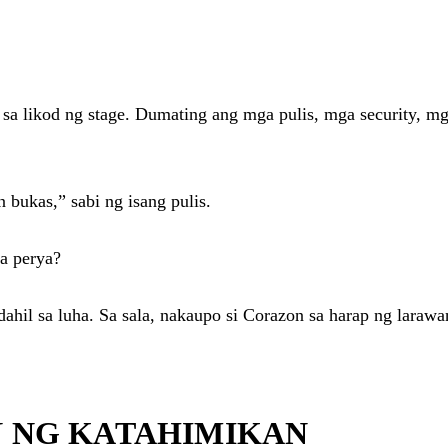
, sa likod ng stage. Dumating ang mga pulis, mga security, m
 bukas,” sabi ng isang pulis.
a perya?
hil sa luha. Sa sala, nakaupo si Corazon sa harap ng larawan
N NG KATAHIMIKAN