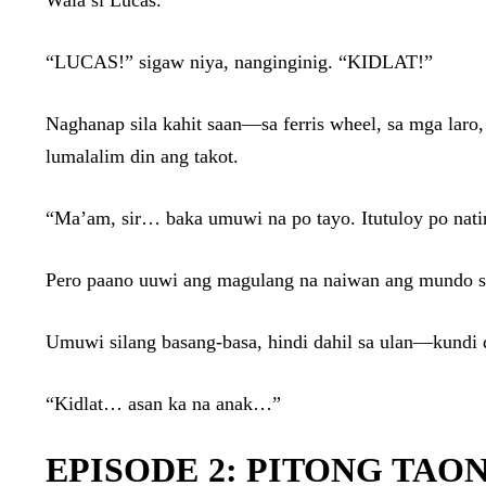
Wala si Lucas.
“LUCAS!” sigaw niya, nanginginig. “KIDLAT!”
Naghanap sila kahit saan—sa ferris wheel, sa mga laro
lumalalim din ang takot.
“Ma’am, sir… baka umuwi na po tayo. Itutuloy po natin
Pero paano uuwi ang magulang na naiwan ang mundo s
Umuwi silang basang-basa, hindi dahil sa ulan—kundi da
“Kidlat… asan ka na anak…”
EPISODE 2: PITONG TAO