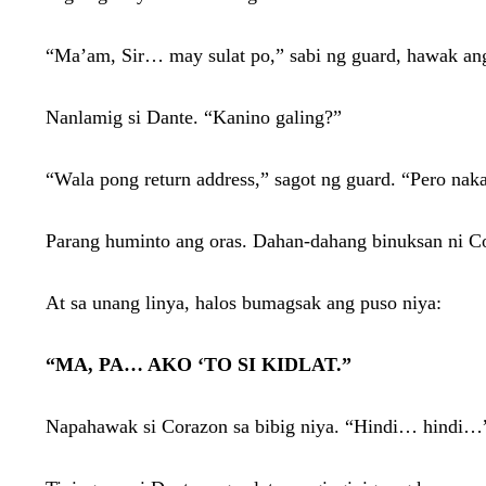
“Ma’am, Sir… may sulat po,” sabi ng guard, hawak ang 
Nanlamig si Dante. “Kanino galing?”
“Wala pong return address,” sagot ng guard. “Pero na
Parang huminto ang oras. Dahan-dahang binuksan ni Cor
At sa unang linya, halos bumagsak ang puso niya:
“MA, PA… AKO ‘TO SI KIDLAT.”
Napahawak si Corazon sa bibig niya. “Hindi… hindi…