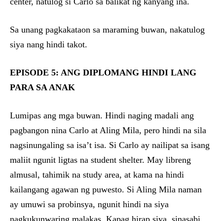
center, natulog si Carlo sa balikat ng kanyang ina.
Sa unang pagkakataon sa maraming buwan, nakatulog
siya nang hindi takot.
EPISODE 5: ANG DIPLOMANG HINDI LANG
PARA SA ANAK
Lumipas ang mga buwan. Hindi naging madali ang
pagbangon nina Carlo at Aling Mila, pero hindi na sila
nagsinungaling sa isa’t isa. Si Carlo ay nailipat sa isang
maliit ngunit ligtas na student shelter. May libreng
almusal, tahimik na study area, at kama na hindi
kailangang agawan ng puwesto. Si Aling Mila naman
ay umuwi sa probinsya, ngunit hindi na siya
nagkukunwaring malakas. Kapag hirap siya, sinasabi