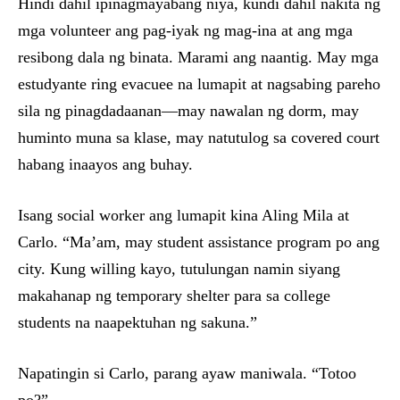
Hindi dahil ipinagmayabang niya, kundi dahil nakita ng
mga volunteer ang pag-iyak ng mag-ina at ang mga
resibong dala ng binata. Marami ang naantig. May mga
estudyante ring evacuee na lumapit at nagsabing pareho
sila ng pinagdadaanan—may nawalan ng dorm, may
huminto muna sa klase, may natutulog sa covered court
habang inaayos ang buhay.
Isang social worker ang lumapit kina Aling Mila at
Carlo. “Ma’am, may student assistance program po ang
city. Kung willing kayo, tutulungan namin siyang
makahanap ng temporary shelter para sa college
students na naapektuhan ng sakuna.”
Napatingin si Carlo, parang ayaw maniwala. “Totoo