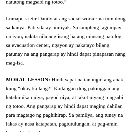
natutong magsabi ng totoo.”
Lumapit si Sir Danilo at ang social worker na tumulong
sa kanya. Pati sila ay umiiyak. Sa simpleng tagumpay
na iyon, nakita nila ang isang batang minsang natulog
sa evacuation center, ngayon ay nakatayo bilang
patunay na ang pangarap ay hindi dapat pinapasan nang
mag-isa.
MORAL LESSON:
Hindi sapat na tanungin ang anak
kung “okay ka lang?” Kailangan ding pakinggan ang
katahimikan niya, pagod niya, at takot niyang magsabi
ng totoo. Ang pangarap ay hindi dapat maging dahilan
para magtago ng paghihirap. Sa pamilya, ang tunay na
lakas ay nasa katapatan, pagtutulungan, at pag-amin