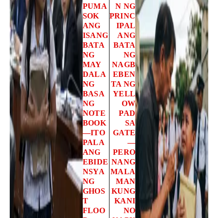
PUMA
N NG
SOK
PRINC
ANG
IPAL
ISANG
ANG
BATA
BATA
NG
NG
MAY
NAGB
DALA
EBEN
NG
TA NG
BASA
YELL
NG
OW
NOTE
PAD
BOOK
SA
—ITO
GATE
PALA
—
ANG
PERO
EBIDE
NANG
NSYA
MALA
NG
MAN
GHOS
KUNG
T
KANI
FLOO
NO