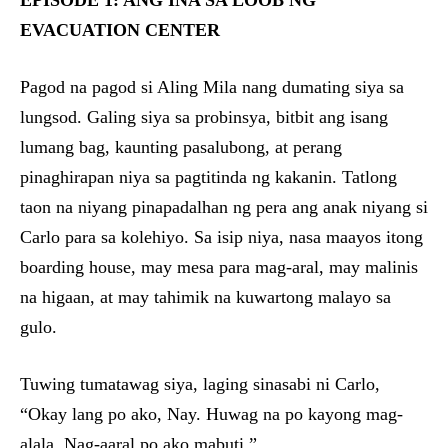
EPISODE 1: ANG INA SA LOOB NG
EVACUATION CENTER
Pagod na pagod si Aling Mila nang dumating siya sa
lungsod. Galing siya sa probinsya, bitbit ang isang
lumang bag, kaunting pasalubong, at perang
pinaghirapan niya sa pagtitinda ng kakanin. Tatlong
taon na niyang pinapadalhan ng pera ang anak niyang si
Carlo para sa kolehiyo. Sa isip niya, nasa maayos itong
boarding house, may mesa para mag-aral, may malinis
na higaan, at may tahimik na kuwartong malayo sa
gulo.
Tuwing tumatawag siya, laging sinasabi ni Carlo,
“Okay lang po ako, Nay. Huwag na po kayong mag-
alala. Nag-aaral po ako mabuti.”