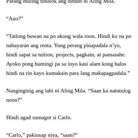
Parang muling tinusok ang dibdib ni Aling Mila.
“Ano?”
“Tatlong buwan na po akong wala roon. Hindi ko na po
nabayaran ang renta. Yung perang pinapadala n’yo,
hindi sapat sa tuition, projects, pagkain, at pamasahe.
Ayoko pong humingi pa sa inyo kasi alam kong halos
hindi na rin kayo kumakain para lang makapagpadala.”
Nanginginig ang labi ni Aling Mila. “Saan ka natutulog
noon?”
Hindi agad sumagot si Carlo.
“Carlo,” pakiusap niya, “saan?”