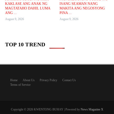
KAKLASE ANG ANAK NG
ISANG SEAMAN NANG
MAGTATAHO DAHIL LUMA
MAKITA ANG NEGOSYONG
ANG ...
PINA ...
August 9, 2026
August 9, 2026
TOP 10 TREND
Home
About Us
Privacy Policy
Contact Us
Terms of Service
Copyright © 2026 KWENTONG BUHAY | Powered by
News Magazine X