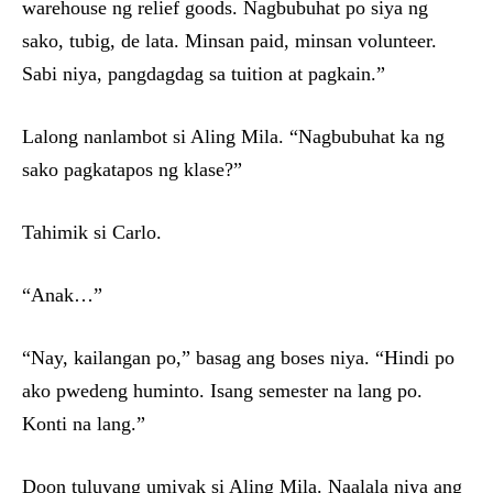
warehouse ng relief goods. Nagbubuhat po siya ng
sako, tubig, de lata. Minsan paid, minsan volunteer.
Sabi niya, pangdagdag sa tuition at pagkain.”
Lalong nanlambot si Aling Mila. “Nagbubuhat ka ng
sako pagkatapos ng klase?”
Tahimik si Carlo.
“Anak…”
“Nay, kailangan po,” basag ang boses niya. “Hindi po
ako pwedeng huminto. Isang semester na lang po.
Konti na lang.”
Doon tuluyang umiyak si Aling Mila. Naalala niya ang