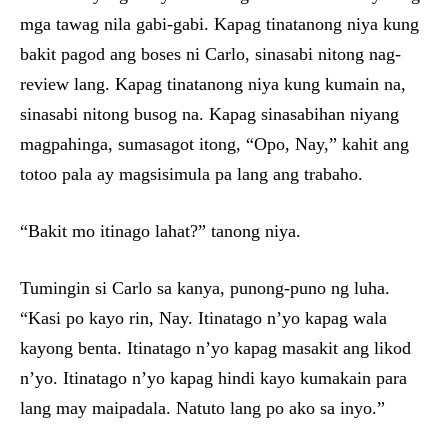
mga tawag nila gabi-gabi. Kapag tinatanong niya kung
bakit pagod ang boses ni Carlo, sinasabi nitong nag-
review lang. Kapag tinatanong niya kung kumain na,
sinasabi nitong busog na. Kapag sinasabihan niyang
magpahinga, sumasagot itong, “Opo, Nay,” kahit ang
totoo pala ay magsisimula pa lang ang trabaho.
“Bakit mo itinago lahat?” tanong niya.
Tumingin si Carlo sa kanya, punong-puno ng luha.
“Kasi po kayo rin, Nay. Itinatago n’yo kapag wala
kayong benta. Itinatago n’yo kapag masakit ang likod
n’yo. Itinatago n’yo kapag hindi kayo kumakain para
lang may maipadala. Natuto lang po ako sa inyo.”