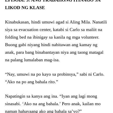
EPISODE 3: ANG TRABAHONG ITINAGO SA
LIKOD NG KLASE
Kinabukasan, hindi umuwi agad si Aling Mila. Nanatili
siya sa evacuation center, katabi si Carlo sa maliit na
folding bed na ibinigay sa kanila ng mga volunteer.
Buong gabi niyang hindi nabitawan ang kamay ng
anak, para bang binabantayan niya ang taong matagal
na palang lumalaban mag-isa.
“Nay, umuwi na po kayo sa probinsya,” sabi ni Carlo.
“Ako na po ang bahala rito.”
Napatingin sa kanya ang ina. “Iyan ang lagi mong
sinasabi. ‘Ako na ang bahala.’ Pero anak, kailan mo
naman hahayaang ako ang bahala sa’yo?”