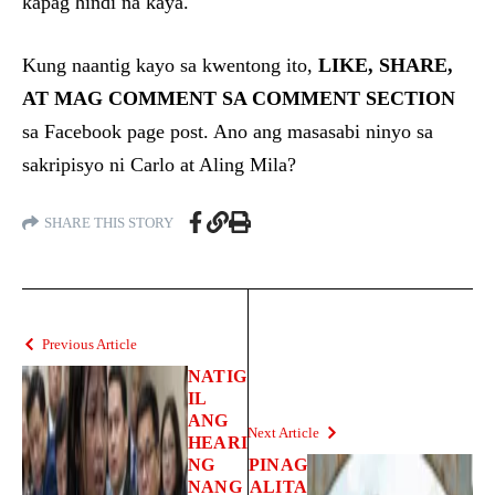
kapag hindi na kaya.
Kung naantig kayo sa kwentong ito,
LIKE, SHARE,
AT MAG COMMENT SA COMMENT SECTION
sa Facebook page post. Ano ang masasabi ninyo sa
sakripisyo ni Carlo at Aling Mila?
SHARE THIS STORY
Previous Article
NATIG
IL
ANG
Next Article
HEARI
NG
PINAG
NANG
ALITA