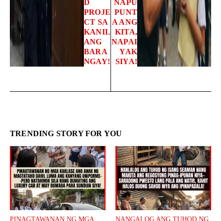
D
NAPU
PROJE
PUNT
CT SA
A ANG
KANIL
KITA,
ANG
NAPAI
BARA
YAK
NGAY!
SIYA!
TRENDING STORY FOR YOU
PINAGTAWANAN NG MGA
NANGALOG ANG TUHOD NG