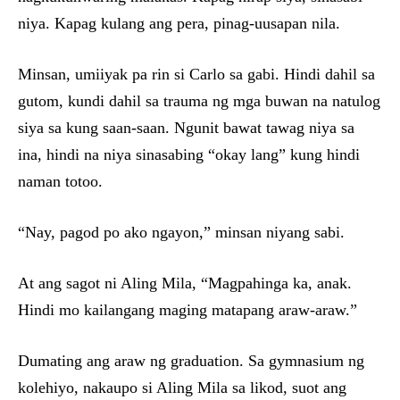
niya. Kapag kulang ang pera, pinag-uusapan nila.
Minsan, umiiyak pa rin si Carlo sa gabi. Hindi dahil sa
gutom, kundi dahil sa trauma ng mga buwan na natulog
siya sa kung saan-saan. Ngunit bawat tawag niya sa
ina, hindi na niya sinasabing “okay lang” kung hindi
naman totoo.
“Nay, pagod po ako ngayon,” minsan niyang sabi.
At ang sagot ni Aling Mila, “Magpahinga ka, anak.
Hindi mo kailangang maging matapang araw-araw.”
Dumating ang araw ng graduation. Sa gymnasium ng
kolehiyo, nakaupo si Aling Mila sa likod, suot ang