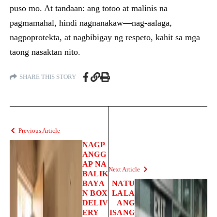
puso mo. At tandaan: ang totoo at malinis na
pagmamahal, hindi nagnanakaw—nag-aalaga,
nagpoprotekta, at nagbibigay ng respeto, kahit sa mga
taong nasaktan nito.
SHARE THIS STORY
Previous Article
NAGP
ANGG
AP NA
Next Article
BALIK
BAYA
NATU
N BOX
LALA
DELIV
ANG
ERY
ISANG