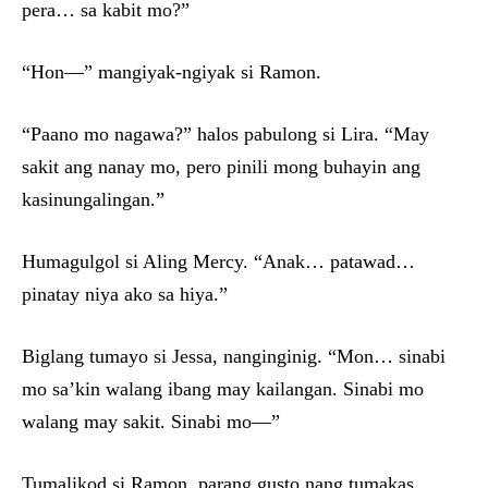
pera… sa kabit mo?”
“Hon—” mangiyak-ngiyak si Ramon.
“Paano mo nagawa?” halos pabulong si Lira. “May
sakit ang nanay mo, pero pinili mong buhayin ang
kasinungalingan.”
Humagulgol si Aling Mercy. “Anak… patawad…
pinatay niya ako sa hiya.”
Biglang tumayo si Jessa, nanginginig. “Mon… sinabi
mo sa’kin walang ibang may kailangan. Sinabi mo
walang may sakit. Sinabi mo—”
Tumalikod si Ramon, parang gusto nang tumakas.