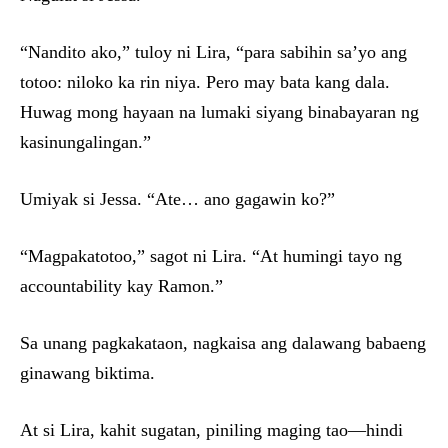
“Nandito ako,” tuloy ni Lira, “para sabihin sa’yo ang
totoo: niloko ka rin niya. Pero may bata kang dala.
Huwag mong hayaan na lumaki siyang binabayaran ng
kasinungalingan.”
Umiyak si Jessa. “Ate… ano gagawin ko?”
“Magpakatotoo,” sagot ni Lira. “At humingi tayo ng
accountability kay Ramon.”
Sa unang pagkakataon, nagkaisa ang dalawang babaeng
ginawang biktima.
At si Lira, kahit sugatan, piniling maging tao—hindi