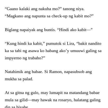
“Gaano kalaki ang nakuha mo?” tanong niya.
“Magkano ang napunta sa check-up ng kabit mo?”
Biglang napaiyak ang buntis. “Hindi ako kabit—”
“Kung hindi ka kabit,” pumutok si Lira, “bakit nandito
ka sa tabi ng asawa ko habang ako’y umuuwi galing sa
impyerno ng trabaho?”
Natahimik ang babae. Si Ramon, napasubsob ang
mukha sa palad.
At sa gitna ng gulo, may lumapit na matandang babae
mula sa gilid—may hawak na rosaryo, halatang galing
din sa biyahe.