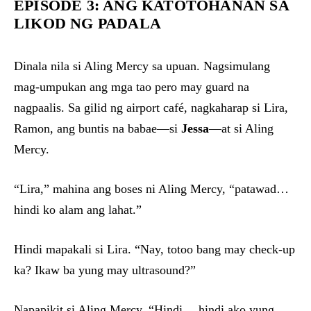
EPISODE 3: ANG KATOTOHANAN SA
LIKOD NG PADALA
Dinala nila si Aling Mercy sa upuan. Nagsimulang
mag-umpukan ang mga tao pero may guard na
nagpaalis. Sa gilid ng airport café, nagkaharap si Lira,
Ramon, ang buntis na babae—si
Jessa
—at si Aling
Mercy.
“Lira,” mahina ang boses ni Aling Mercy, “patawad…
hindi ko alam ang lahat.”
Hindi mapakali si Lira. “Nay, totoo bang may check-up
ka? Ikaw ba yung may ultrasound?”
Napapikit si Aling Mercy. “Hindi… hindi ako yung