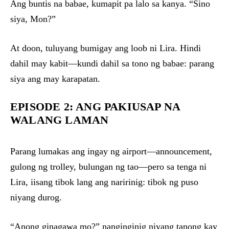
Ang buntis na babae, kumapit pa lalo sa kanya. “Sino
siya, Mon?”
At doon, tuluyang bumigay ang loob ni Lira. Hindi
dahil may kabit—kundi dahil sa tono ng babae: parang
siya ang may karapatan.
EPISODE 2: ANG PAKIUSAP NA
WALANG LAMAN
Parang lumakas ang ingay ng airport—announcement,
gulong ng trolley, bulungan ng tao—pero sa tenga ni
Lira, iisang tibok lang ang naririnig: tibok ng puso
niyang durog.
“Anong ginagawa mo?” nanginginig niyang tanong kay