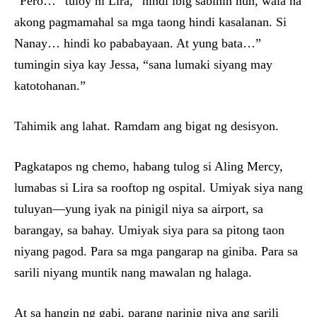
“Pero…” tuloy ni Lira, “hindi ibig sabihin nun, wala na
akong pagmamahal sa mga taong hindi kasalanan. Si
Nanay… hindi ko pababayaan. At yung bata…”
tumingin siya kay Jessa, “sana lumaki siyang may
katotohanan.”
Tahimik ang lahat. Ramdam ang bigat ng desisyon.
Pagkatapos ng chemo, habang tulog si Aling Mercy,
lumabas si Lira sa rooftop ng ospital. Umiyak siya nang
tuluyan—yung iyak na pinigil niya sa airport, sa
barangay, sa bahay. Umiyak siya para sa pitong taon
niyang pagod. Para sa mga pangarap na giniba. Para sa
sarili niyang muntik nang mawalan ng halaga.
At sa hangin ng gabi, parang narinig niya ang sarili