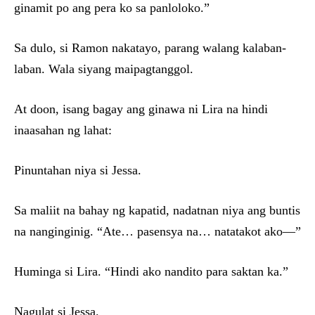
ginamit po ang pera ko sa panloloko.”
Sa dulo, si Ramon nakatayo, parang walang kalaban-
laban. Wala siyang maipagtanggol.
At doon, isang bagay ang ginawa ni Lira na hindi
inaasahan ng lahat:
Pinuntahan niya si Jessa.
Sa maliit na bahay ng kapatid, nadatnan niya ang buntis
na nanginginig. “Ate… pasensya na… natatakot ako—”
Huminga si Lira. “Hindi ako nandito para saktan ka.”
Nagulat si Jessa.