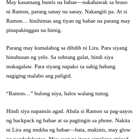
May kasamang buntis na babae—nakahawak sa braso
ni Ramon, parang sanay na sanay. Nakangiti pa. At si
Ramon… hinihimas ang tiyan ng babae na parang may
pinapakinggan na himig.
Parang may kumalabog sa dibdib ni Lira. Para siyang
binuhusan ng yelo. Sa sobrang gulat, hindi siya
makagalaw. Para siyang napako sa sahig habang
nagiging malabo ang paligid.
“Ramon…” bulong niya, halos walang tunog.
Hindi siya napansin agad. Abala si Ramon sa pag-aayos
ng backpack ng babae at sa pagtingin sa phone. Nakita
ni Lira ang mukha ng babae—bata, makinis, may glow
ng nagdadalantao. May suot pa itong simpleng striped