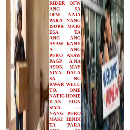
RIDER
OFW
ANG
SA
OFW
NAIA
PARA
NANG
ISUPR
MAKI
ESA
TA
ANG
ANG
ASAW
KANY
A—
ANG
PERO
ASAW
PAGP
A NA
ASOK
MAY
NIYA
DALA
SA
NG
KWAR
WELC
TO,
OME
NATIG
HOME
ILAN
SIGN
SIYA
—
NANG
PERO
MAKI
HINDI
TA
PARA