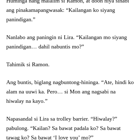
Huminga nang malalim si Ramon, at doon niya sinabi
ang pinakamapangwasak: “Kailangan ko siyang
panindigan.”
Nanlabo ang paningin ni Lira. “Kailangan mo siyang
panindigan… dahil nabuntis mo?”
Tahimik si Ramon.
Ang buntis, biglang nagbuntong-hininga. “Ate, hindi ko
alam na uuwi ka. Pero… si Mon ang nagsabi na
hiwalay na kayo.”
Napasandal si Lira sa trolley barrier. “Hiwalay?”
pabulong. “Kailan? Sa bawat padala ko? Sa bawat
tawag ko? Sa bawat ‘I love you’ mo?”