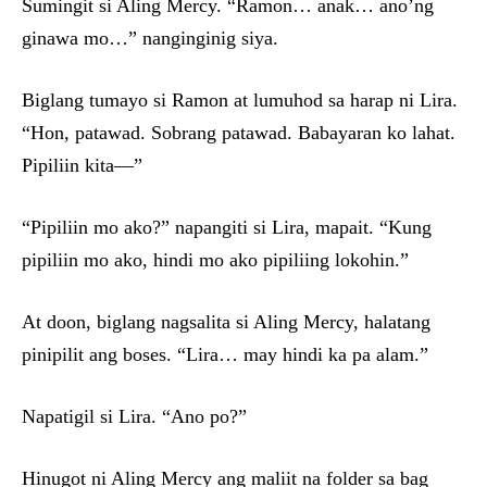
Sumingit si Aling Mercy. “Ramon… anak… ano’ng
ginawa mo…” nanginginig siya.
Biglang tumayo si Ramon at lumuhod sa harap ni Lira.
“Hon, patawad. Sobrang patawad. Babayaran ko lahat.
Pipiliin kita—”
“Pipiliin mo ako?” napangiti si Lira, mapait. “Kung
pipiliin mo ako, hindi mo ako pipiliing lokohin.”
At doon, biglang nagsalita si Aling Mercy, halatang
pinipilit ang boses. “Lira… may hindi ka pa alam.”
Napatigil si Lira. “Ano po?”
Hinugot ni Aling Mercy ang maliit na folder sa bag