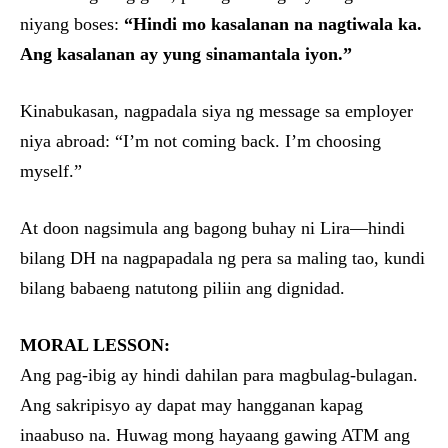
niyang boses:
“Hindi mo kasalanan na nagtiwala ka.
Ang kasalanan ay yung sinamantala iyon.”
Kinabukasan, nagpadala siya ng message sa employer
niya abroad: “I’m not coming back. I’m choosing
myself.”
At doon nagsimula ang bagong buhay ni Lira—hindi
bilang DH na nagpapadala ng pera sa maling tao, kundi
bilang babaeng natutong piliin ang dignidad.
MORAL LESSON:
Ang pag-ibig ay hindi dahilan para magbulag-bulagan.
Ang sakripisyo ay dapat may hangganan kapag
inaabuso na. Huwag mong hayaang gawing ATM ang