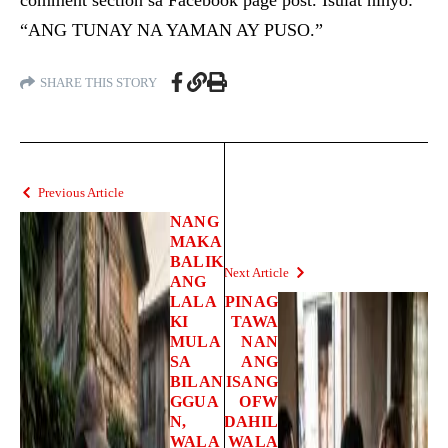
comment section sa Facebook page post. Isulat ninyo:
“ANG TUNAY NA YAMAN AY PUSO.”
SHARE THIS STORY
Previous Article
NANG
MAKA
BALIK
Next Article
ANG
LALA
PINAG
KI
TAWA
MULA
NAN
SA
ANG
BILAN
ISANG
GGUA
OFW
N,
DAHIL
WALA
WALA