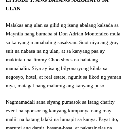
EPISODE 1: ANG BATANG NAKATAYO SA
ULAN
Malakas ang ulan sa gilid ng isang abalang kalsada sa
Maynila nang bumaba si Don Adrian Montefalco mula
sa kanyang mamahaling sasakyan. Suot niya ang gray
suit na nabasa na ng ulan, at sa kanyang paa ay
makintab na Jimmy Choo shoes na halatang
mamahalin. Siya ay isang bilyonaryong kilala sa
negosyo, hotel, at real estate, ngunit sa likod ng yaman
niya, matagal nang malamig ang kanyang puso.
Nagmamadali sana siyang pumasok sa isang charity
event na sponsor ng kanyang kumpanya nang may
maliit na batang lalaki na lumapit sa kanya. Payat ito,
marumi ang damit, basang-basa, at nakatsinelas na