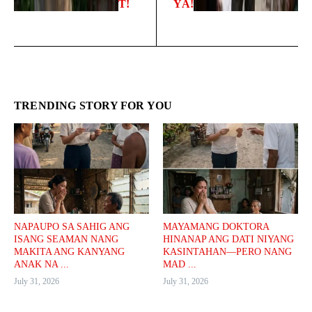
T!
YA!
TRENDING STORY FOR YOU
NAPAUPO SA SAHIG ANG
MAYAMANG DOKTORA
ISANG SEAMAN NANG
HINANAP ANG DATI NIYANG
MAKITA ANG KANYANG
KASINTAHAN—PERO NANG
ANAK NA ...
MAD ...
July 31, 2026
July 31, 2026