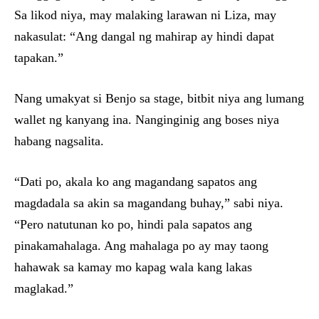
Sa likod niya, may malaking larawan ni Liza, may
nakasulat: “Ang dangal ng mahirap ay hindi dapat
tapakan.”
Nang umakyat si Benjo sa stage, bitbit niya ang lumang
wallet ng kanyang ina. Nanginginig ang boses niya
habang nagsalita.
“Dati po, akala ko ang magandang sapatos ang
magdadala sa akin sa magandang buhay,” sabi niya.
“Pero natutunan ko po, hindi pala sapatos ang
pinakamahalaga. Ang mahalaga po ay may taong
hahawak sa kamay mo kapag wala kang lakas
maglakad.”