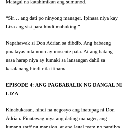
Matagal na katahimikan ang sumunod.
“Sir… ang dati po ninyong manager. Ipinasa niya kay
Liza ang sisi para hindi mabuking.”
Napahawak si Don Adrian sa dibdib. Ang babaeng
pinalayas nila noon ay inosente pala. At ang batang
nasa harap niya ay lumaki sa lansangan dahil sa
kasalanang hindi nila itinama.
EPISODE 4: ANG PAGBABALIK NG DANGAL NI
LIZA
Kinabukasan, hindi na negosyo ang inatupag ni Don
Adrian. Pinatawag niya ang dating manager, ang
lumang staff ng mansion, at ang legal team ng pamilya.