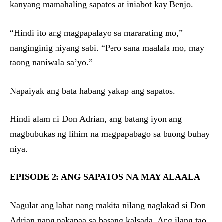
kanyang mamahaling sapatos at iniabot kay Benjo.
“Hindi ito ang magpapalayo sa mararating mo,”
nanginginig niyang sabi. “Pero sana maalala mo, may
taong naniwala sa’yo.”
Napaiyak ang bata habang yakap ang sapatos.
Hindi alam ni Don Adrian, ang batang iyon ang
magbubukas ng lihim na magpapabago sa buong buhay
niya.
EPISODE 2: ANG SAPATOS NA MAY ALAALA
Nagulat ang lahat nang makita nilang naglakad si Don
Adrian nang nakapaa sa basang kalsada. Ang ilang tao