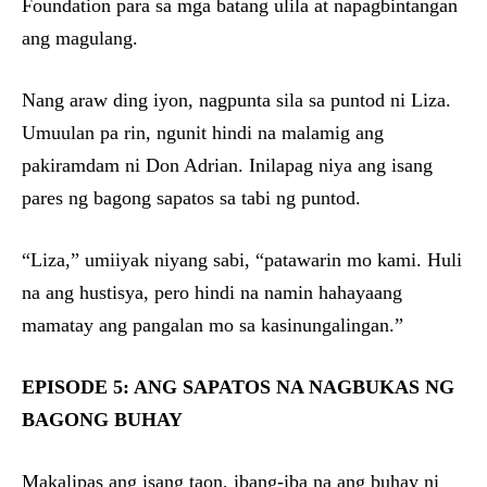
Foundation para sa mga batang ulila at napagbintangan
ang magulang.
Nang araw ding iyon, nagpunta sila sa puntod ni Liza.
Umuulan pa rin, ngunit hindi na malamig ang
pakiramdam ni Don Adrian. Inilapag niya ang isang
pares ng bagong sapatos sa tabi ng puntod.
“Liza,” umiiyak niyang sabi, “patawarin mo kami. Huli
na ang hustisya, pero hindi na namin hahayaang
mamatay ang pangalan mo sa kasinungalingan.”
EPISODE 5: ANG SAPATOS NA NAGBUKAS NG
BAGONG BUHAY
Makalipas ang isang taon, ibang-iba na ang buhay ni