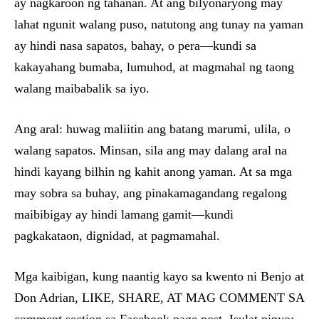
ay nagkaroon ng tahanan. At ang bilyonaryong may
lahat ngunit walang puso, natutong ang tunay na yaman
ay hindi nasa sapatos, bahay, o pera—kundi sa
kakayahang bumaba, lumuhod, at magmahal ng taong
walang maibabalik sa iyo.
Ang aral: huwag maliitin ang batang marumi, ulila, o
walang sapatos. Minsan, sila ang may dalang aral na
hindi kayang bilhin ng kahit anong yaman. At sa mga
may sobra sa buhay, ang pinakamagandang regalong
maibibigay ay hindi lamang gamit—kundi
pagkakataon, dignidad, at pagmamahal.
Mga kaibigan, kung naantig kayo sa kwento ni Benjo at
Don Adrian, LIKE, SHARE, AT MAG COMMENT SA