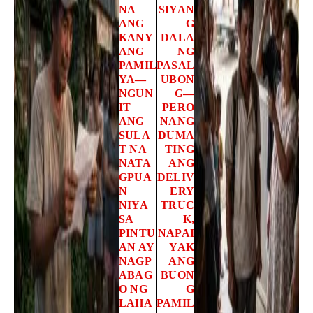
NA
SIYAN
ANG
G
KANY
DALA
ANG
NG
PAMIL
PASAL
YA—
UBON
NGUN
G—
IT
PERO
ANG
NANG
SULA
DUMA
T NA
TING
NATA
ANG
GPUA
DELIV
N
ERY
NIYA
TRUC
SA
K,
PINTU
NAPAI
AN AY
YAK
NAGP
ANG
ABAG
BUON
O NG
G
LAHA
PAMIL