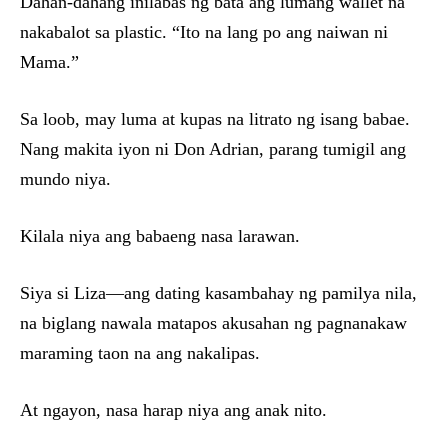
Dahan-dahang inilabas ng bata ang lumang wallet na
nakabalot sa plastic. “Ito na lang po ang naiwan ni
Mama.”
Sa loob, may luma at kupas na litrato ng isang babae.
Nang makita iyon ni Don Adrian, parang tumigil ang
mundo niya.
Kilala niya ang babaeng nasa larawan.
Siya si Liza—ang dating kasambahay ng pamilya nila,
na biglang nawala matapos akusahan ng pagnanakaw
maraming taon na ang nakalipas.
At ngayon, nasa harap niya ang anak nito.