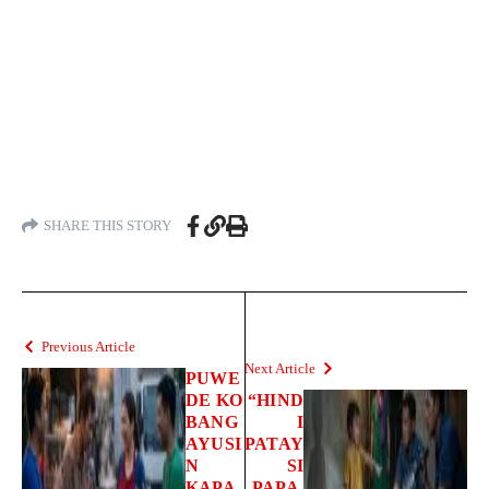
SHARE THIS STORY
Previous Article
Next Article
PUWE
DE KO
“HIND
BANG
I
AYUSI
PATAY
N
SI
KAPA
PAPA,