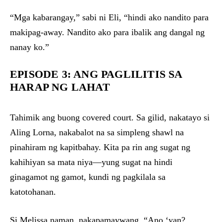
“Mga kabarangay,” sabi ni Eli, “hindi ako nandito para
makipag-away. Nandito ako para ibalik ang dangal ng
nanay ko.”
EPISODE 3: ANG PAGLILITIS SA
HARAP NG LAHAT
Tahimik ang buong covered court. Sa gilid, nakatayo si
Aling Lorna, nakabalot na sa simpleng shawl na
pinahiram ng kapitbahay. Kita pa rin ang sugat ng
kahihiyan sa mata niya—yung sugat na hindi
ginagamot ng gamot, kundi ng pagkilala sa
katotohanan.
Si Melissa naman, nakapamaywang. “Ano ‘yan?