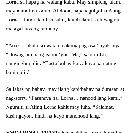
Lorna sa hapag na walang kaba. May simpleng ulam,
may mainit na kanin. At doon, napahagulgol si Aling
Lorna—hindi dahil sa sakit, kundi dahil sa luwag na
matagal niyang hinintay.
“Anak… akala ko wala na akong pag-asa,” iyak niya.
“Huwag mo nang isipin ‘yon, Ma,” sabi ni Eli,
nanginginig din. “Basta buhay ka… kaya pa nating
buuin ulit.”
Sa labas ng bahay, may ilang kapitbahay na dumaan at
nag-sorry. “Pasensya na, Lorna… nanood lang kami.”
Ngumiti si Aling Lorna kahit may luha. “Salamat…
kasi ngayon, hindi na kayo manonood lang.”
EMOTIONAL TWIST:
Kinagabihan, may dumating