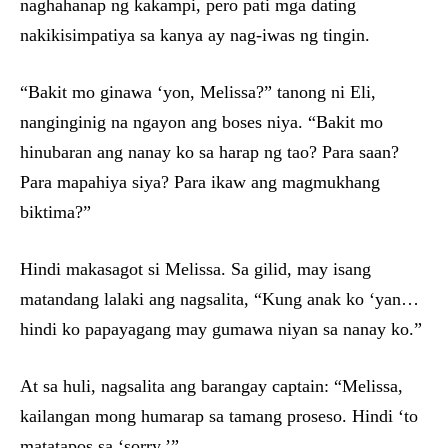
naghahanap ng kakampi, pero pati mga dating
nakikisimpatiya sa kanya ay nag-iwas ng tingin.
“Bakit mo ginawa ‘yon, Melissa?” tanong ni Eli,
nanginginig na ngayon ang boses niya. “Bakit mo
hinubaran ang nanay ko sa harap ng tao? Para saan?
Para mapahiya siya? Para ikaw ang magmukhang
biktima?”
Hindi makasagot si Melissa. Sa gilid, may isang
matandang lalaki ang nagsalita, “Kung anak ko ‘yan…
hindi ko papayagang may gumawa niyan sa nanay ko.”
At sa huli, nagsalita ang barangay captain: “Melissa,
kailangan mong humarap sa tamang proseso. Hindi ‘to
matatapos sa ‘sorry.’”