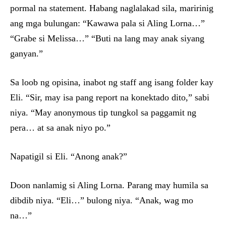
pormal na statement. Habang naglalakad sila, maririnig
ang mga bulungan: “Kawawa pala si Aling Lorna…”
“Grabe si Melissa…” “Buti na lang may anak siyang
ganyan.”
Sa loob ng opisina, inabot ng staff ang isang folder kay
Eli. “Sir, may isa pang report na konektado dito,” sabi
niya. “May anonymous tip tungkol sa paggamit ng
pera… at sa anak niyo po.”
Napatigil si Eli. “Anong anak?”
Doon nanlamig si Aling Lorna. Parang may humila sa
dibdib niya. “Eli…” bulong niya. “Anak, wag mo
na…”