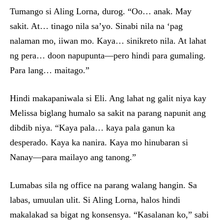
Tumango si Aling Lorna, durog. “Oo… anak. May
sakit. At… tinago nila sa’yo. Sinabi nila na ‘pag
nalaman mo, iiwan mo. Kaya… sinikreto nila. At lahat
ng pera… doon napupunta—pero hindi para gumaling.
Para lang… maitago.”
Hindi makapaniwala si Eli. Ang lahat ng galit niya kay
Melissa biglang humalo sa sakit na parang napunit ang
dibdib niya. “Kaya pala… kaya pala ganun ka
desperado. Kaya ka nanira. Kaya mo hinubaran si
Nanay—para mailayo ang tanong.”
Lumabas sila ng office na parang walang hangin. Sa
labas, umuulan ulit. Si Aling Lorna, halos hindi
makalakad sa bigat ng konsensya. “Kasalanan ko,” sabi