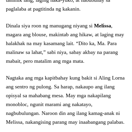
tahimik lang, laging naka-yuko, at nabubuhay sa
paglalaba at pagtitinda ng kakanin.
Dinala siya roon ng manugang niyang si
Melissa
,
magara ang blouse, makintab ang hikaw, at laging may
halakhak na may kasamang lait. “Dito ka, Ma. Para
malinaw sa lahat,” sabi niya, sabay akbay na parang
mabait, pero matalim ang mga mata.
Nagtaka ang mga kapitbahay kung bakit si Aling Lorna
ang sentro ng pulong. Sa harap, nakaupo ang ilang
opisyal sa mahabang mesa. May mga nakapilang
monobloc, ngunit marami ang nakatayo,
nagbubulungan. Naroon din ang ilang kamag-anak ni
Melissa, nakangising parang may inaabangang palabas.