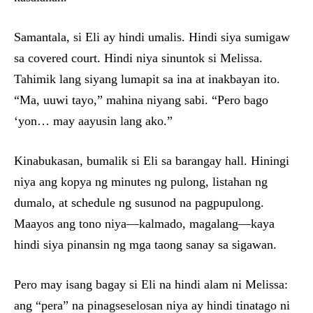
Samantala, si Eli ay hindi umalis. Hindi siya sumigaw
sa covered court. Hindi niya sinuntok si Melissa.
Tahimik lang siyang lumapit sa ina at inakbayan ito.
“Ma, uuwi tayo,” mahina niyang sabi. “Pero bago
‘yon… may aayusin lang ako.”
Kinabukasan, bumalik si Eli sa barangay hall. Hiningi
niya ang kopya ng minutes ng pulong, listahan ng
dumalo, at schedule ng susunod na pagpupulong.
Maayos ang tono niya—kalmado, magalang—kaya
hindi siya pinansin ng mga taong sanay sa sigawan.
Pero may isang bagay si Eli na hindi alam ni Melissa:
ang “pera” na pinagseselosan niya ay hindi tinatago ni