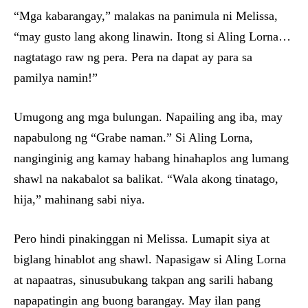
“Mga kabarangay,” malakas na panimula ni Melissa,
“may gusto lang akong linawin. Itong si Aling Lorna…
nagtatago raw ng pera. Pera na dapat ay para sa
pamilya namin!”
Umugong ang mga bulungan. Napailing ang iba, may
napabulong ng “Grabe naman.” Si Aling Lorna,
nanginginig ang kamay habang hinahaplos ang lumang
shawl na nakabalot sa balikat. “Wala akong tinatago,
hija,” mahinang sabi niya.
Pero hindi pinakinggan ni Melissa. Lumapit siya at
biglang hinablot ang shawl. Napasigaw si Aling Lorna
at napaatras, sinusubukang takpan ang sarili habang
napapatingin ang buong barangay. May ilan pang