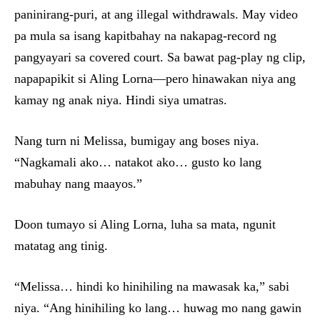
paninirang-puri, at ang illegal withdrawals. May video
pa mula sa isang kapitbahay na nakapag-record ng
pangyayari sa covered court. Sa bawat pag-play ng clip,
napapapikit si Aling Lorna—pero hinawakan niya ang
kamay ng anak niya. Hindi siya umatras.
Nang turn ni Melissa, bumigay ang boses niya.
“Nagkamali ako… natakot ako… gusto ko lang
mabuhay nang maayos.”
Doon tumayo si Aling Lorna, luha sa mata, ngunit
matatag ang tinig.
“Melissa… hindi ko hinihiling na mawasak ka,” sabi
niya. “Ang hinihiling ko lang… huwag mo nang gawin