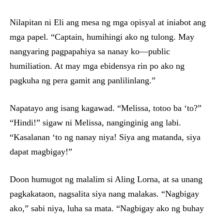
Nilapitan ni Eli ang mesa ng mga opisyal at iniabot ang
mga papel. “Captain, humihingi ako ng tulong. May
nangyaring pagpapahiya sa nanay ko—public
humiliation. At may mga ebidensya rin po ako ng
pagkuha ng pera gamit ang panlilinlang.”
Napatayo ang isang kagawad. “Melissa, totoo ba ‘to?”
“Hindi!” sigaw ni Melissa, nanginginig ang labi.
“Kasalanan ‘to ng nanay niya! Siya ang matanda, siya
dapat magbigay!”
Doon humugot ng malalim si Aling Lorna, at sa unang
pagkakataon, nagsalita siya nang malakas. “Nagbigay
ako,” sabi niya, luha sa mata. “Nagbigay ako ng buhay