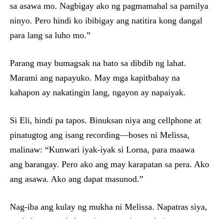
sa asawa mo. Nagbigay ako ng pagmamahal sa pamilya
ninyo. Pero hindi ko ibibigay ang natitira kong dangal
para lang sa luho mo.”
Parang may bumagsak na bato sa dibdib ng lahat.
Marami ang napayuko. May mga kapitbahay na
kahapon ay nakatingin lang, ngayon ay napaiyak.
Si Eli, hindi pa tapos. Binuksan niya ang cellphone at
pinatugtog ang isang recording—boses ni Melissa,
malinaw: “Kunwari iyak-iyak si Lorna, para maawa
ang barangay. Pero ako ang may karapatan sa pera. Ako
ang asawa. Ako ang dapat masunod.”
Nag-iba ang kulay ng mukha ni Melissa. Napatras siya,