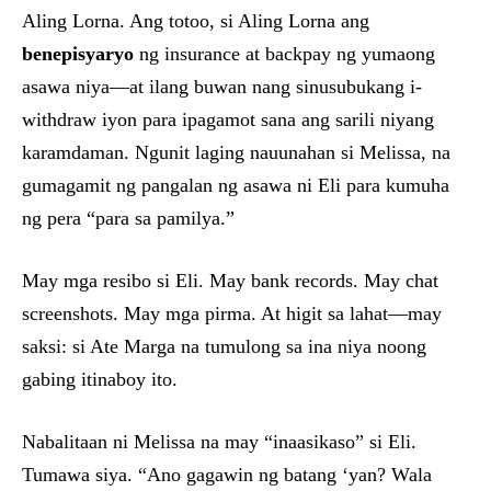
Aling Lorna. Ang totoo, si Aling Lorna ang
benepisyaryo
ng insurance at backpay ng yumaong
asawa niya—at ilang buwan nang sinusubukang i-
withdraw iyon para ipagamot sana ang sarili niyang
karamdaman. Ngunit laging nauunahan si Melissa, na
gumagamit ng pangalan ng asawa ni Eli para kumuha
ng pera “para sa pamilya.”
May mga resibo si Eli. May bank records. May chat
screenshots. May mga pirma. At higit sa lahat—may
saksi: si Ate Marga na tumulong sa ina niya noong
gabing itinaboy ito.
Nabalitaan ni Melissa na may “inaasikaso” si Eli.
Tumawa siya. “Ano gagawin ng batang ‘yan? Wala