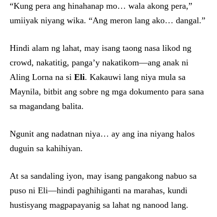
“Kung pera ang hinahanap mo… wala akong pera,”
umiiyak niyang wika. “Ang meron lang ako… dangal.”
Hindi alam ng lahat, may isang taong nasa likod ng
crowd, nakatitig, panga’y nakatikom—ang anak ni
Aling Lorna na si
Eli
. Kakauwi lang niya mula sa
Maynila, bitbit ang sobre ng mga dokumento para sana
sa magandang balita.
Ngunit ang nadatnan niya… ay ang ina niyang halos
duguin sa kahihiyan.
At sa sandaling iyon, may isang pangakong nabuo sa
puso ni Eli—hindi paghihiganti na marahas, kundi
hustisyang magpapayanig sa lahat ng nanood lang.