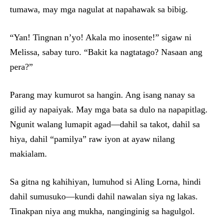
tumawa, may mga nagulat at napahawak sa bibig.
“Yan! Tingnan n’yo! Akala mo inosente!” sigaw ni
Melissa, sabay turo. “Bakit ka nagtatago? Nasaan ang
pera?”
Parang may kumurot sa hangin. Ang isang nanay sa
gilid ay napaiyak. May mga bata sa dulo na napapitlag.
Ngunit walang lumapit agad—dahil sa takot, dahil sa
hiya, dahil “pamilya” raw iyon at ayaw nilang
makialam.
Sa gitna ng kahihiyan, lumuhod si Aling Lorna, hindi
dahil sumusuko—kundi dahil nawalan siya ng lakas.
Tinakpan niya ang mukha, nanginginig sa hagulgol.