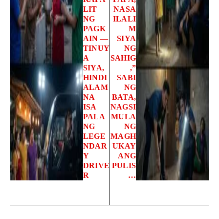
LIT
NASA
NG
ILALI
PAGK
M
AIN —
SIYA
TINUY
NG
A
SAHIG
SIYA,
,”
HINDI
SABI
ALAM
NG
NA
BATA,
ISA
NAGSI
PALA
MULA
NG
NG
LEGE
MAGH
NDAR
UKAY
Y
ANG
DRIVE
PULIS
R
…