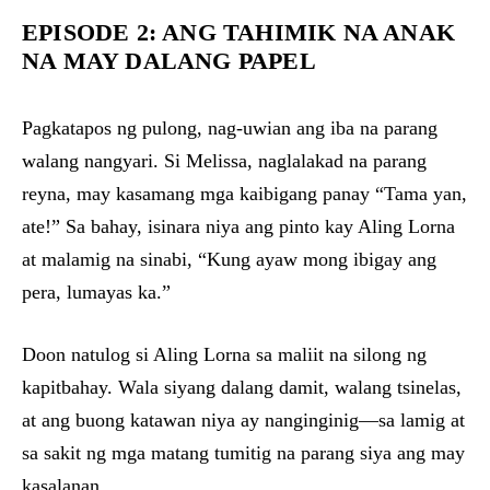
EPISODE 2: ANG TAHIMIK NA ANAK
NA MAY DALANG PAPEL
Pagkatapos ng pulong, nag-uwian ang iba na parang
walang nangyari. Si Melissa, naglalakad na parang
reyna, may kasamang mga kaibigang panay “Tama yan,
ate!” Sa bahay, isinara niya ang pinto kay Aling Lorna
at malamig na sinabi, “Kung ayaw mong ibigay ang
pera, lumayas ka.”
Doon natulog si Aling Lorna sa maliit na silong ng
kapitbahay. Wala siyang dalang damit, walang tsinelas,
at ang buong katawan niya ay nanginginig—sa lamig at
sa sakit ng mga matang tumitig na parang siya ang may
kasalanan.