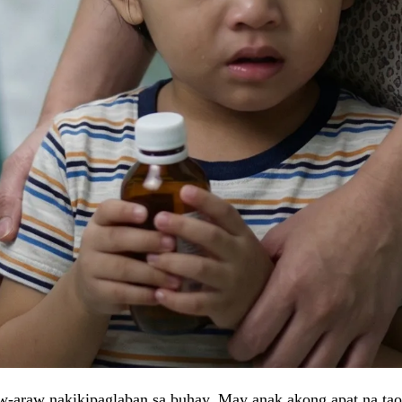
raw-araw nakikipaglaban sa buhay. May anak akong apat na ta