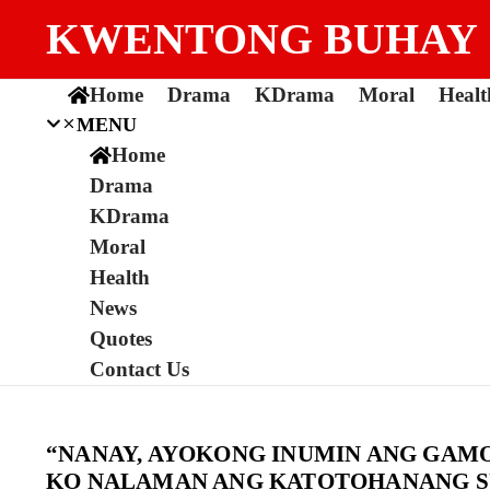
Skip to content
KWENTONG BUHAY
Home
Drama
KDrama
Moral
Healt
MENU
Home
Drama
KDrama
Moral
Health
News
Quotes
Contact Us
“NANAY, AYOKONG INUMIN ANG GAMOT
KO NALAMAN ANG KATOTOHANANG SU