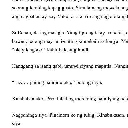
sobrang lambing kapag gusto. Simula nang mawala ang
ang nagbabantay kay Miko, at ako rin ang nagbibilang 
Si Renan, dating masigla. Yung tipo ng tatay na kahit 
buwan, parang may unti-unting kumakain sa kanya. Mada
“okay lang ako” kahit halatang hindi.
Hanggang sa isang gabi, umuwi siyang maputla. Nangi
“Liza… parang nahihilo ako,” bulong niya.
Kinabahan ako. Pero tulad ng maraming pamilyang kap
Nagpahinga siya. Pinainom ko ng tubig. Kinabukasan,
siya.