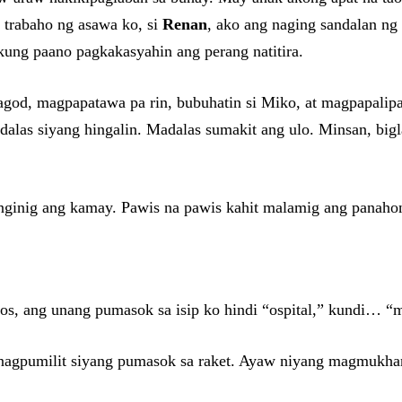
 trabaho ng asawa ko, si
Renan
, ako ang naging sandalan ng
kung paano pagkakasyahin ang perang natitira.
pagod, magpapatawa pa rin, bubuhatin si Miko, at magpapalipa
las siyang hingalin. Madalas sumakit ang ulo. Minsan, bigla 
nginig ang kamay. Pawis na pawis kahit malamig ang panaho
os, ang unang pumasok sa isip ko hindi “ospital,” kundi… 
 nagpumilit siyang pumasok sa raket. Ayaw niyang magmukh