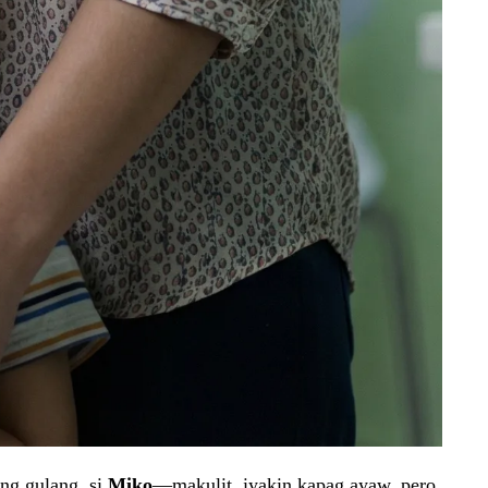
ong gulang, si
Miko
—makulit, iyakin kapag ayaw, pero