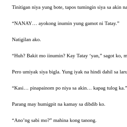
Tinitigan niya yung bote, tapos tumingin siya sa akin 
“NANAY… ayokong inumin yung gamot ni Tatay.”
Natigilan ako.
“Huh? Bakit mo iinumin? Kay Tatay ‘yan,” sagot ko, me
Pero umiyak siya bigla. Yung iyak na hindi dahil sa laru
“Kasi… pinapainom po niya sa akin… kapag tulog ka.
Parang may humigpit na kamay sa dibdib ko.
“Ano’ng sabi mo?” mahina kong tanong.