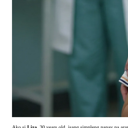
Ako si
Liza
, 30 years old, isang simpleng nanay na a