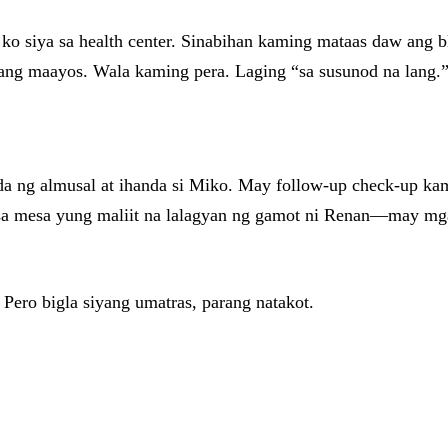
 ko siya sa health center. Sinabihan kaming mataas daw ang b
nang maayos. Wala kaming pera. Laging “sa susunod na lang.
 ng almusal at ihanda si Miko. May follow-up check-up kami 
sa mesa yung maliit na lalagyan ng gamot ni Renan—may mga 
 Pero bigla siyang umatras, parang natakot.