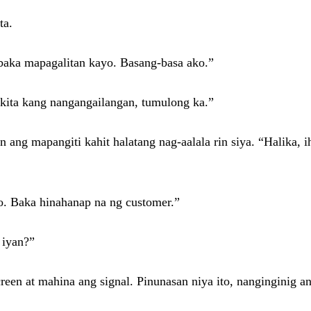
ta.
 baka mapagalitan kayo. Basang-basa ako.”
akita kang nangangailangan, tumulong ka.”
an ang mapangiti kahit halatang nag-aalala rin siya. “Halika
to. Baka hinahanap na ng customer.”
 iyan?”
creen at mahina ang signal. Pinunasan niya ito, nanginginig 