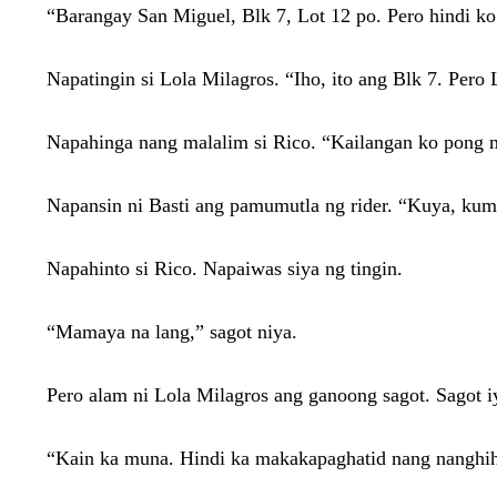
“Barangay San Miguel, Blk 7, Lot 12 po. Pero hindi ko
Napatingin si Lola Milagros. “Iho, ito ang Blk 7. Pero
Napahinga nang malalim si Rico. “Kailangan ko pong m
Napansin ni Basti ang pamumutla ng rider. “Kuya, kum
Napahinto si Rico. Napaiwas siya ng tingin.
“Mamaya na lang,” sagot niya.
Pero alam ni Lola Milagros ang ganoong sagot. Sagot i
“Kain ka muna. Hindi ka makakapaghatid nang nanghih