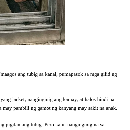
Umaagos ang tubig sa kanal, pumapasok sa mga gilid ng
yang jacket, nanginginig ang kamay, at halos hindi na
ra may pambili ng gamot ng kanyang may sakit na anak.
 pigilan ang tubig. Pero kahit nanginginig na sa