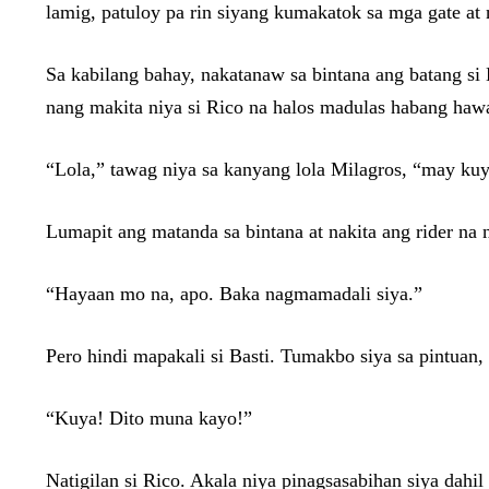
lamig, patuloy pa rin siyang kumakatok sa mga gate at
Sa kabilang bahay, nakatanaw sa bintana ang batang si
nang makita niya si Rico na halos madulas habang hawa
“Lola,” tawag niya sa kanyang lola Milagros, “may kuy
Lumapit ang matanda sa bintana at nakita ang rider na 
“Hayaan mo na, apo. Baka nagmamadali siya.”
Pero hindi mapakali si Basti. Tumakbo siya sa pintuan
“Kuya! Dito muna kayo!”
Natigilan si Rico. Akala niya pinagsasabihan siya dahi