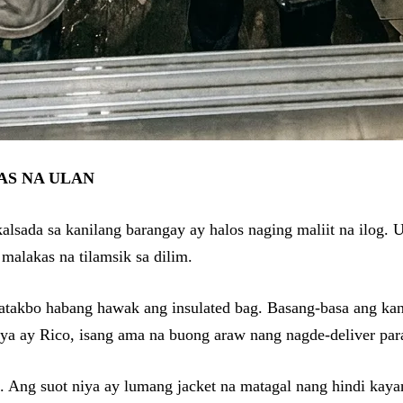
AS NA ULAN
lsada sa kanilang barangay ay halos naging maliit na ilog. 
malakas na tilamsik sa dilim.
matakbo habang hawak ang insulated bag. Basang-basa ang kan
niya ay Rico, isang ama na buong araw nang nagde-deliver pa
 Ang suot niya ay lumang jacket na matagal nang hindi kayang