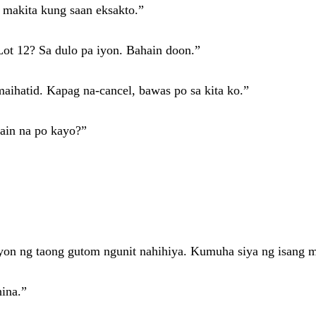
 makita kung saan eksakto.”
 Lot 12? Sa dulo pa iyon. Bahain doon.”
aihatid. Kapag na-cancel, bawas po sa kita ko.”
ain na po kayo?”
yon ng taong gutom ngunit nahihiya. Kumuha siya ng isang m
ina.”