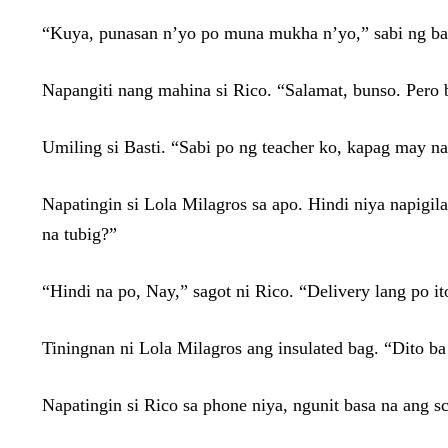
“Kuya, punasan n’yo po muna mukha n’yo,” sabi ng ba
Napangiti nang mahina si Rico. “Salamat, bunso. Pero
Umiling si Basti. “Sabi po ng teacher ko, kapag may n
Napatingin si Lola Milagros sa apo. Hindi niya napigil
na tubig?”
“Hindi na po, Nay,” sagot ni Rico. “Delivery lang po i
Tiningnan ni Lola Milagros ang insulated bag. “Dito ba
Napatingin si Rico sa phone niya, ngunit basa na ang s