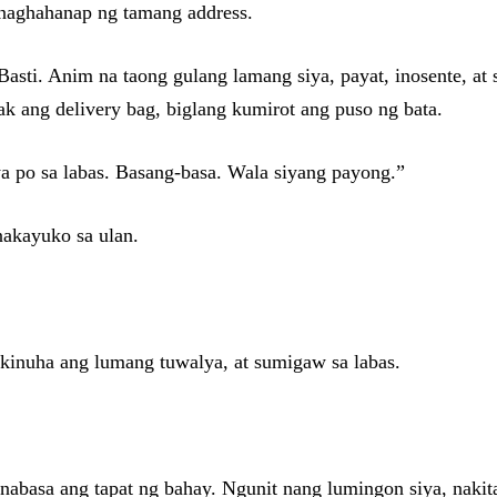
 naghahanap ng tamang address.
 Basti. Anim na taong gulang lamang siya, payat, inosente, a
k ang delivery bag, biglang kumirot ang puso ng bata.
a po sa labas. Basang-basa. Wala siyang payong.”
nakayuko sa ulan.
, kinuha ang lumang tuwalya, at sumigaw sa labas.
l nabasa ang tapat ng bahay. Ngunit nang lumingon siya, naki