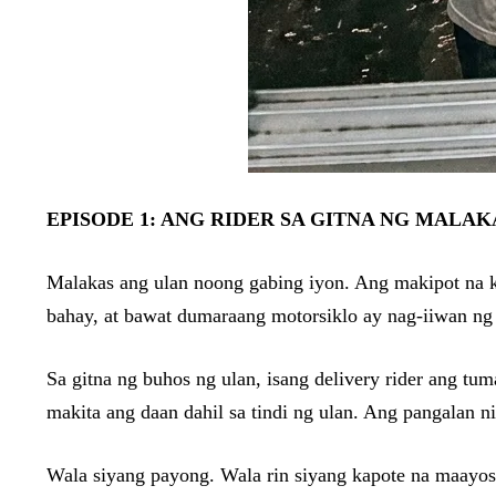
EPISODE 1: ANG RIDER SA GITNA NG MALAK
Malakas ang ulan noong gabing iyon. Ang makipot na ka
bahay, at bawat dumaraang motorsiklo ay nag-iiwan ng 
Sa gitna ng buhos ng ulan, isang delivery rider ang tu
makita ang daan dahil sa tindi ng ulan. Ang pangalan 
Wala siyang payong. Wala rin siyang kapote na maayos.