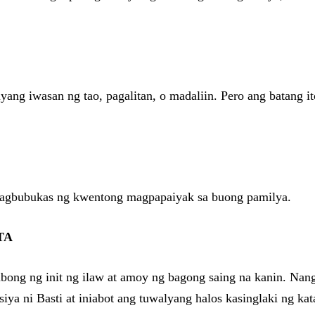
yang iwasan ng tao, pagalitan, o madaliin. Pero ang batang it
 magbubukas ng kwentong magpapaiyak sa buong pamilya.
TA
ubong ng init ng ilaw at amoy ng bagong saing na kanin. Nangi
iya ni Basti at iniabot ang tuwalyang halos kasinglaki ng kat