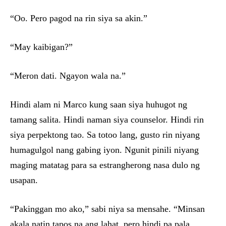
“Oo. Pero pagod na rin siya sa akin.”
“May kaibigan?”
“Meron dati. Ngayon wala na.”
Hindi alam ni Marco kung saan siya huhugot ng
tamang salita. Hindi naman siya counselor. Hindi rin
siya perpektong tao. Sa totoo lang, gusto rin niyang
humagulgol nang gabing iyon. Ngunit pinili niyang
maging matatag para sa estrangherong nasa dulo ng
usapan.
“Pakinggan mo ako,” sabi niya sa mensahe. “Minsan
akala natin tapos na ang lahat, pero hindi pa pala.