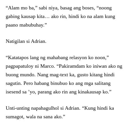
“Alam mo ba,” sabi niya, basag ang boses, “noong
gabing kausap kita… ako rin, hindi ko na alam kung
paano mabubuhay.”
Natigilan si Adrian.
“Katatapos lang ng mahabang relasyon ko noon,”
pagpapatuloy ni Marco. “Pakiramdam ko iniwan ako ng
buong mundo. Nang mag-text ka, gusto kitang hindi
sagutin. Pero habang binubuo ko ang mga salitang
isesend sa ’yo, parang ako rin ang kinakausap ko.”
Unti-unting napahagulhol si Adrian. “Kung hindi ka
sumagot, wala na sana ako.”