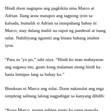
Hindi doon nagtapos ang pagkikita nina Marco at
Adrian. Ilang araw matapos ang tagpong iyon sa
kalsada, bumalik si Adrian sa inuupahang bahay ni
Marco, may dalang maliit na supot ng pandesal at isang
sulat. Nahihiyang ngumiti ang binata habang iniabot
iyon.
“Para sa ’yo po,” sabi niya. “Hindi ko man mabayaran
ang nagawa mo, gusto kong malaman mong hindi ka
basta lumipas lang sa buhay ko.”
Binuksan ni Marco ang sulat. Doon nakasulat ang mga
simpleng salitang lalong nagpabigat sa kanyang dibdib:
“Kuya Marco, noong gabing gusto ko nang mawala,