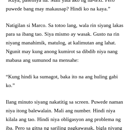
“Kuya, pasensya na. Mali yata ako ng na-text. Pero
puwede bang may makausap? Hindi ko na kaya.”
Natigilan si Marco. Sa totoo lang, wala rin siyang lakas
para sa ibang tao. Siya mismo ay wasak. Gusto na rin
niyang manahimik, matulog, at kalimutan ang lahat.
Ngunit may kung anong kumirot sa dibdib niya nang
mabasa ang sumunod na mensahe:
“Kung hindi ka sumagot, baka ito na ang huling gabi
ko.”
Ilang minuto siyang nakatitig sa screen. Puwede naman
niya itong balewalain. Mali ang number. Hindi niya
kilala ang tao. Hindi niya obligasyon ang problema ng
iba. Pero sa gitna ng sariling pagkawasak, bigla niyang