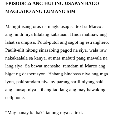
EPISODE 2: ANG HULING USAPAN BAGO
MAGLAHO ANG LUMANG SIM
Mahigit isang oras na magkausap sa text si Marco at
ang hindi niya kilalang kabataan. Hindi malinaw ang
lahat sa umpisa. Putol-putol ang sagot ng estranghero.
Paulit-ulit nitong sinasabing pagod na siya, wala raw
nakakaalala sa kanya, at mas mabuti pang mawala na
lang siya. Sa bawat mensahe, ramdam ni Marco ang
bigat ng desperasyon. Habang binabasa niya ang mga
iyon, pakiramdam niya ay parang sarili niyang sakit
ang kausap niya—ibang tao lang ang may hawak ng
cellphone.
“May nanay ka ba?” tanong niya sa text.