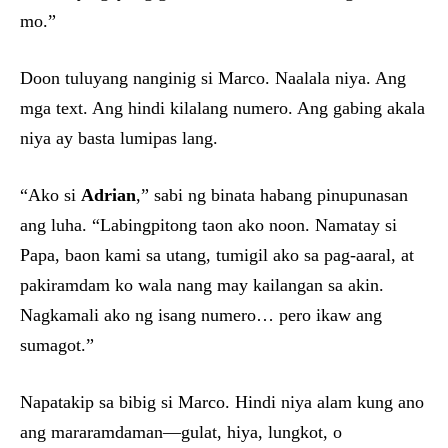
mo.”
Doon tuluyang nanginig si Marco. Naalala niya. Ang
mga text. Ang hindi kilalang numero. Ang gabing akala
niya ay basta lumipas lang.
“Ako si
Adrian
,” sabi ng binata habang pinupunasan
ang luha. “Labingpitong taon ako noon. Namatay si
Papa, baon kami sa utang, tumigil ako sa pag-aaral, at
pakiramdam ko wala nang may kailangan sa akin.
Nagkamali ako ng isang numero… pero ikaw ang
sumagot.”
Napatakip sa bibig si Marco. Hindi niya alam kung ano
ang mararamdaman—gulat, hiya, lungkot, o