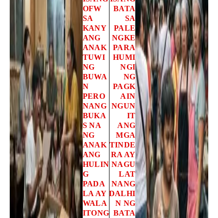
OFW
BATA
SA
SA
KANY
PALE
ANG
NGKE
ANAK
PARA
TUWI
HUMI
NG
NGI
BUWA
NG
N
PAGK
PERO
AIN
NANG
NGUN
BUKA
IT
S NA
ANG
NG
MGA
ANAK
TINDE
ANG
RA AY
HULIN
NAGU
G
LAT
PADA
NANG
LA AY
DALHI
WALA
N NG
ITONG
BATA