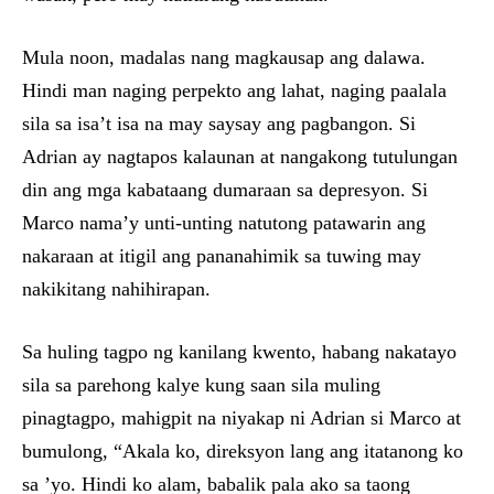
Mula noon, madalas nang magkausap ang dalawa.
Hindi man naging perpekto ang lahat, naging paalala
sila sa isa’t isa na may saysay ang pagbangon. Si
Adrian ay nagtapos kalaunan at nangakong tutulungan
din ang mga kabataang dumaraan sa depresyon. Si
Marco nama’y unti-unting natutong patawarin ang
nakaraan at itigil ang pananahimik sa tuwing may
nakikitang nahihirapan.
Sa huling tagpo ng kanilang kwento, habang nakatayo
sila sa parehong kalye kung saan sila muling
pinagtagpo, mahigpit na niyakap ni Adrian si Marco at
bumulong, “Akala ko, direksyon lang ang itatanong ko
sa ’yo. Hindi ko alam, babalik pala ako sa taong