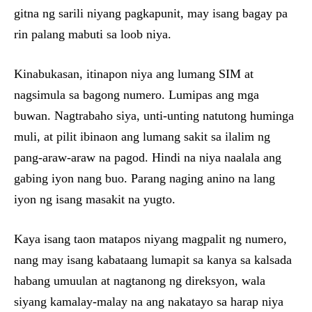
gitna ng sarili niyang pagkapunit, may isang bagay pa
rin palang mabuti sa loob niya.
Kinabukasan, itinapon niya ang lumang SIM at
nagsimula sa bagong numero. Lumipas ang mga
buwan. Nagtrabaho siya, unti-unting natutong huminga
muli, at pilit ibinaon ang lumang sakit sa ilalim ng
pang-araw-araw na pagod. Hindi na niya naalala ang
gabing iyon nang buo. Parang naging anino na lang
iyon ng isang masakit na yugto.
Kaya isang taon matapos niyang magpalit ng numero,
nang may isang kabataang lumapit sa kanya sa kalsada
habang umuulan at nagtanong ng direksyon, wala
siyang kamalay-malay na ang nakatayo sa harap niya