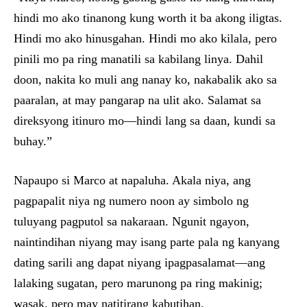
hindi mo ako tinanong kung worth it ba akong iligtas.
Hindi mo ako hinusgahan. Hindi mo ako kilala, pero
pinili mo pa ring manatili sa kabilang linya. Dahil
doon, nakita ko muli ang nanay ko, nakabalik ako sa
paaralan, at may pangarap na ulit ako. Salamat sa
direksyong itinuro mo—hindi lang sa daan, kundi sa
buhay.”
Napaupo si Marco at napaluha. Akala niya, ang
pagpapalit niya ng numero noon ay simbolo ng
tuluyang pagputol sa nakaraan. Ngunit ngayon,
naintindihan niyang may isang parte pala ng kanyang
dating sarili ang dapat niyang ipagpasalamat—ang
lalaking sugatan, pero marunong pa ring makinig;
wasak, pero may natitirang kabutihan.