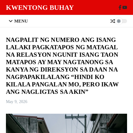
Skip to content
KWENTONG BUHAY
MENU
NAGPALIT NG NUMERO ANG ISANG
LALAKI PAGKATAPOS NG MATAGAL
NA RELASYON NGUNIT ISANG TAON
MATAPOS AY MAY NAGTANONG SA
KANYA NG DIREKSYON SA DAAN NA
NAGPAPAKILALANG “HINDI KO
KILALA PANGALAN MO, PERO IKAW
ANG NAGLIGTAS SA AKIN”
May 9, 2026