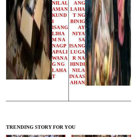
NILAL
ANG
AMAN
LAHA
KUND
T NG
I
BINIG
ISANG
AY
LIHA
NIYA
M NA
SA
NAGP
ISANG
APALI
LUGA
WANA
R NA
G NG
HINDI
LAHA
NILA
T
INAAS
AHAN
TRENDING STORY FOR YOU