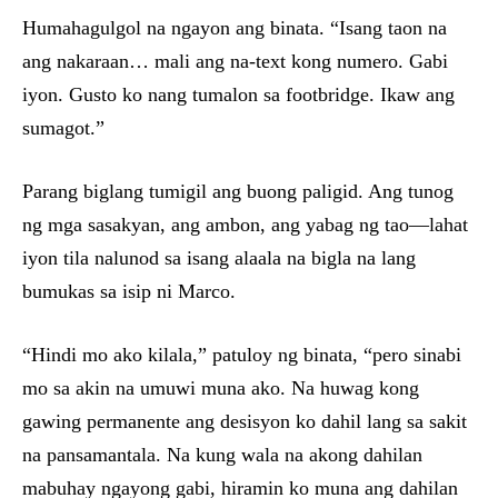
Humahagulgol na ngayon ang binata. “Isang taon na
ang nakaraan… mali ang na-text kong numero. Gabi
iyon. Gusto ko nang tumalon sa footbridge. Ikaw ang
sumagot.”
Parang biglang tumigil ang buong paligid. Ang tunog
ng mga sasakyan, ang ambon, ang yabag ng tao—lahat
iyon tila nalunod sa isang alaala na bigla na lang
bumukas sa isip ni Marco.
“Hindi mo ako kilala,” patuloy ng binata, “pero sinabi
mo sa akin na umuwi muna ako. Na huwag kong
gawing permanente ang desisyon ko dahil lang sa sakit
na pansamantala. Na kung wala na akong dahilan
mabuhay ngayong gabi, hiramin ko muna ang dahilan