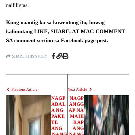
naililigtas.
Kung naantig ka sa kuwentong ito, huwag
kalimutang LIKE, SHARE, AT MAG COMMENT
SA comment section sa Facebook page post.
SHARE THIS STORY
Previous Article
Next Article
NAGP
NAGP
ADAL
ANGG
A NG
AP NA
PAKE
MAHI
TE
RAP
ANG
ANG
ISANG
ISANG