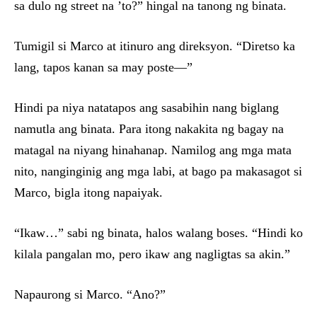
sa dulo ng street na ’to?” hingal na tanong ng binata.
Tumigil si Marco at itinuro ang direksyon. “Diretso ka
lang, tapos kanan sa may poste—”
Hindi pa niya natatapos ang sasabihin nang biglang
namutla ang binata. Para itong nakakita ng bagay na
matagal na niyang hinahanap. Namilog ang mga mata
nito, nanginginig ang mga labi, at bago pa makasagot si
Marco, bigla itong napaiyak.
“Ikaw…” sabi ng binata, halos walang boses. “Hindi ko
kilala pangalan mo, pero ikaw ang nagligtas sa akin.”
Napaurong si Marco. “Ano?”