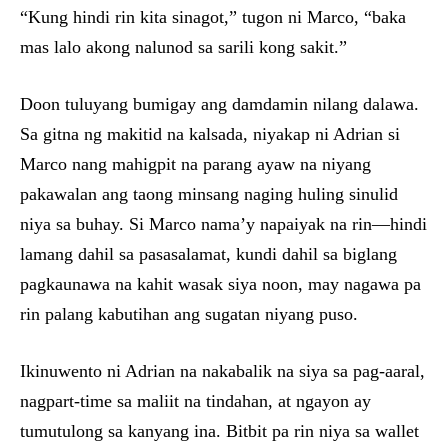
“Kung hindi rin kita sinagot,” tugon ni Marco, “baka
mas lalo akong nalunod sa sarili kong sakit.”
Doon tuluyang bumigay ang damdamin nilang dalawa.
Sa gitna ng makitid na kalsada, niyakap ni Adrian si
Marco nang mahigpit na parang ayaw na niyang
pakawalan ang taong minsang naging huling sinulid
niya sa buhay. Si Marco nama’y napaiyak na rin—hindi
lamang dahil sa pasasalamat, kundi dahil sa biglang
pagkaunawa na kahit wasak siya noon, may nagawa pa
rin palang kabutihan ang sugatan niyang puso.
Ikinuwento ni Adrian na nakabalik na siya sa pag-aaral,
nagpart-time sa maliit na tindahan, at ngayon ay
tumutulong sa kanyang ina. Bitbit pa rin niya sa wallet