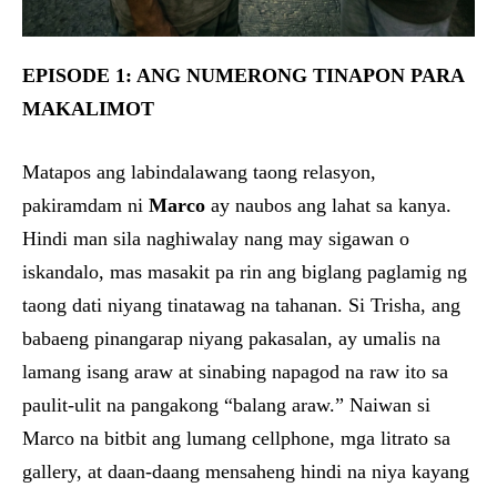
EPISODE 1: ANG NUMERONG TINAPON PARA
MAKALIMOT
Matapos ang labindalawang taong relasyon,
pakiramdam ni
Marco
ay naubos ang lahat sa kanya.
Hindi man sila naghiwalay nang may sigawan o
iskandalo, mas masakit pa rin ang biglang paglamig ng
taong dati niyang tinatawag na tahanan. Si Trisha, ang
babaeng pinangarap niyang pakasalan, ay umalis na
lamang isang araw at sinabing napagod na raw ito sa
paulit-ulit na pangakong “balang araw.” Naiwan si
Marco na bitbit ang lumang cellphone, mga litrato sa
gallery, at daan-daang mensaheng hindi na niya kayang