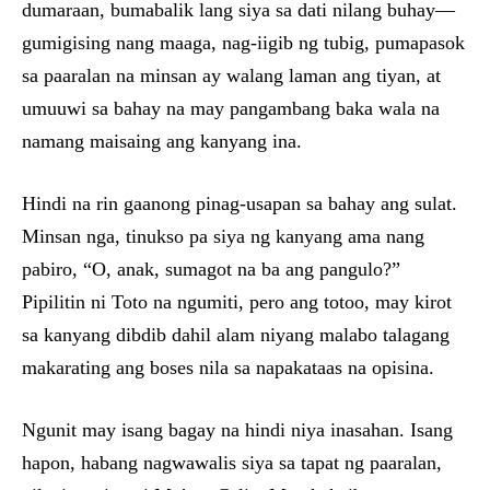
dumaraan, bumabalik lang siya sa dati nilang buhay—
gumigising nang maaga, nag-iigib ng tubig, pumapasok
sa paaralan na minsan ay walang laman ang tiyan, at
umuuwi sa bahay na may pangambang baka wala na
namang maisaing ang kanyang ina.
Hindi na rin gaanong pinag-usapan sa bahay ang sulat.
Minsan nga, tinukso pa siya ng kanyang ama nang
pabiro, “O, anak, sumagot na ba ang pangulo?”
Pipilitin ni Toto na ngumiti, pero ang totoo, may kirot
sa kanyang dibdib dahil alam niyang malabo talagang
makarating ang boses nila sa napakataas na opisina.
Ngunit may isang bagay na hindi niya inasahan. Isang
hapon, habang nagwawalis siya sa tapat ng paaralan,