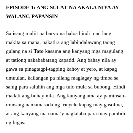
EPISODE 1: ANG SULAT NA AKALA NIYA AY
WALANG PAPANSIN
Sa isang maliit na baryo na halos hindi man lang
makita sa mapa, nakatira ang labindalawang taong
gulang na si
Toto
kasama ang kanyang mga magulang
at tatlong nakababatang kapatid. Ang bahay nila ay
gawa sa pinagtagpi-tagping kahoy at yero, at kapag
umuulan, kailangan pa nilang maglagay ng timba sa
sahig para saluhin ang mga tulo mula sa bubong. Hindi
madali ang buhay nila. Ang kanyang ama ay paminsan-
minsang namamasada ng tricycle kapag may gasolina,
at ang kanyang ina nama’y naglalaba para may pambili
ng bigas.