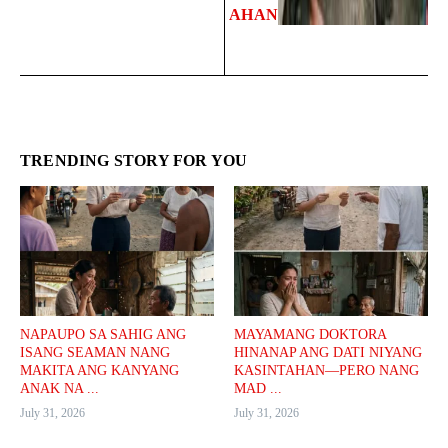
AHAN
TRENDING STORY FOR YOU
NAPAUPO SA SAHIG ANG
MAYAMANG DOKTORA
ISANG SEAMAN NANG
HINANAP ANG DATI NIYANG
MAKITA ANG KANYANG
KASINTAHAN—PERO NANG
ANAK NA ...
MAD ...
July 31, 2026
July 31, 2026