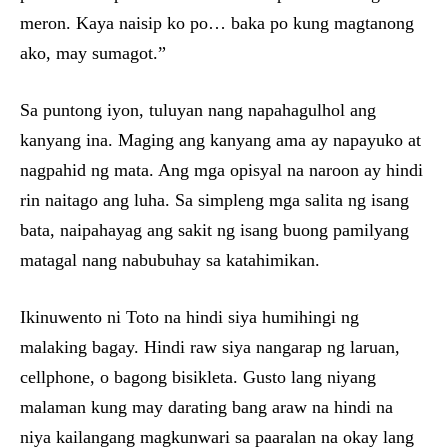
meron. Kaya naisip ko po… baka po kung magtanong
ako, may sumagot.”
Sa puntong iyon, tuluyan nang napahagulhol ang
kanyang ina. Maging ang kanyang ama ay napayuko at
nagpahid ng mata. Ang mga opisyal na naroon ay hindi
rin naitago ang luha. Sa simpleng mga salita ng isang
bata, naipahayag ang sakit ng isang buong pamilyang
matagal nang nabubuhay sa katahimikan.
Ikinuwento ni Toto na hindi siya humihingi ng
malaking bagay. Hindi raw siya nangarap ng laruan,
cellphone, o bagong bisikleta. Gusto lang niyang
malaman kung may darating bang araw na hindi na
niya kailangang magkunwari sa paaralan na okay lang