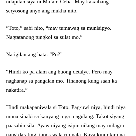
nilapitan siya ni Ma’am Celia. May kakaibang
seryosong anyo ang mukha nito.
“Toto,” sabi nito, “may tumawag sa munisipyo.
Nagtatanong tungkol sa sulat mo.”
Natigilan ang bata. “Po?”
“Hindi ko pa alam ang buong detalye. Pero may
naghanap sa pangalan mo. Tinanong kung saan ka
nakatira.”
Hindi makapaniwala si Toto. Pag-uwi niya, hindi niya
muna sinabi sa kanyang mga magulang. Takot siyang
paasahin sila. Ayaw niyang isipin nilang may milagro
nang darating, tapos wala rin pala. Kaya kinimkim na