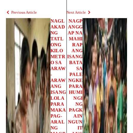
Previous Article
Next Article
NAGL
NAGP
AKAD
ANGG
NG
AP NA
TATL
MAHI
ONG
RAP
KILO
ANG
METR
ISANG
O SA
BATA
ARAW
SA
-
PALE
ARAW
NGKE
ANG
PARA
ISANG
HUMI
LOLA
NGI
PARA
NG
MAKA
PAGK
PAG-
AIN
ARAL
NGUN
NG
IT