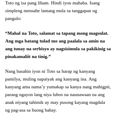
Toto ng isa pang liham. Hindi iyon mahaba. Isang
simpleng mensahe lamang mula sa tanggapan ng
pangulo:
“Mahal na Toto, salamat sa tapang mong magsulat.
Ang mga batang tulad mo ang paalala sa amin na
ang tunay na serbisyo ay nagsisimula sa pakikinig sa
pinakamaliit na tinig.”
Nang basahin iyon ni Toto sa harap ng kanyang
pamilya, muling napaiyak ang kanyang ina. Ang
kanyang ama nama’y yumakap sa kanya nang mahigpit,
parang ngayon lang niya lubos na naunawaan na ang
anak niyang tahimik ay may pusong kayang magdala
ng pag-asa sa buong bahay.