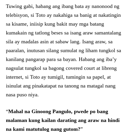
Tuwing gabi, habang ang ibang bata ay nanonood ng
telebisyon, si Toto ay nakahiga sa banig at nakatingin
sa kisame, iniisip kung bakit may mga batang
kumakain ng tatlong beses sa isang araw samantalang
sila ay madalas asin at sabaw lang. Isang araw, sa
paaralan, inutusan silang sumulat ng liham tungkol sa
kanilang pangarap para sa bayan. Habang ang iba’y
nagsulat tungkol sa bagong covered court at libreng
internet, si Toto ay tumigil, tumingin sa papel, at
isinulat ang pinakatapat na tanong na matagal nang
nasa puso niya.
“
Mahal na Ginoong Pangulo, pwede po bang
malaman kung kailan darating ang araw na hindi
na kami matutulog nang gutom?
”