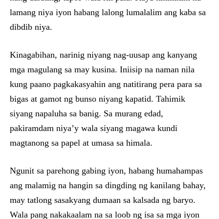
lamang niya iyon habang lalong lumalalim ang kaba sa
dibdib niya.
Kinagabihan, narinig niyang nag-uusap ang kanyang
mga magulang sa may kusina. Iniisip na naman nila
kung paano pagkakasyahin ang natitirang pera para sa
bigas at gamot ng bunso niyang kapatid. Tahimik
siyang napaluha sa banig. Sa murang edad,
pakiramdam niya’y wala siyang magawa kundi
magtanong sa papel at umasa sa himala.
Ngunit sa parehong gabing iyon, habang humahampas
ang malamig na hangin sa dingding ng kanilang bahay,
may tatlong sasakyang dumaan sa kalsada ng baryo.
Wala pang nakakaalam na sa loob ng isa sa mga iyon