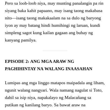
Pero sa loob-loob niya, may munting panalangin pa rin
siyang baka kahit papaano, may isang taong makabasa
nito—isang taong makakaalam na sa dulo ng baryong
iyon ay may batang hindi humihingi ng laruan, kundi
simpleng sagot kung kailan gagaan ang buhay ng
kanyang pamilya.
EPISODE 2: ANG MGA ARAW NG
PAGHIHINTAY NA WALANG INAASAHAN
Lumipas ang mga linggo matapos maipadala ang liham,
ngunit walang nangyari. Wala namang nagulat si Toto,
dahil sa isip niya, napakalayo ng Malacañang sa
putikan ng kanilang baryo. Sa bawat araw na