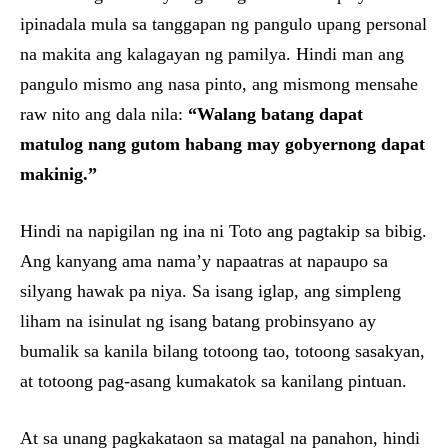
ipinadala mula sa tanggapan ng pangulo upang personal
na makita ang kalagayan ng pamilya. Hindi man ang
pangulo mismo ang nasa pinto, ang mismong mensahe
raw nito ang dala nila:
“Walang batang dapat
matulog nang gutom habang may gobyernong dapat
makinig.”
Hindi na napigilan ng ina ni Toto ang pagtakip sa bibig.
Ang kanyang ama nama’y napaatras at napaupo sa
silyang hawak pa niya. Sa isang iglap, ang simpleng
liham na isinulat ng isang batang probinsyano ay
bumalik sa kanila bilang totoong tao, totoong sasakyan,
at totoong pag-asang kumakatok sa kanilang pintuan.
At sa unang pagkakataon sa matagal na panahon, hindi