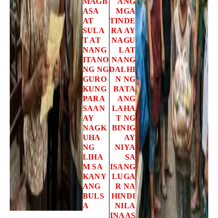
MAGB
ANG
ASA
MGA
AT
TINDE
SULA
RA AY
T AT
NAGU
NANG
LAT
ITANO
NANG
NG NG
DALHI
GURO
N NG
KUNG
BATA
PARA
ANG
SAAN
LAHA
AY
T NG
NAGK
BINIG
UHA
AY
NG
NIYA
LIHA
SA
M SA
ISANG
KANY
LUGA
ANG
R NA
BULS
HINDI
A
NILA
INAAS