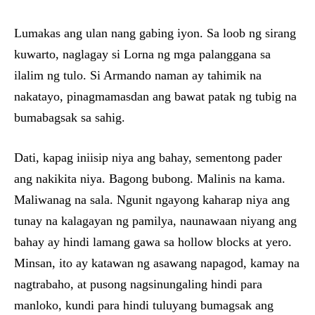
Lumakas ang ulan nang gabing iyon. Sa loob ng sirang
kuwarto, naglagay si Lorna ng mga palanggana sa
ilalim ng tulo. Si Armando naman ay tahimik na
nakatayo, pinagmamasdan ang bawat patak ng tubig na
bumabagsak sa sahig.
Dati, kapag iniisip niya ang bahay, sementong pader
ang nakikita niya. Bagong bubong. Malinis na kama.
Maliwanag na sala. Ngunit ngayong kaharap niya ang
tunay na kalagayan ng pamilya, naunawaan niyang ang
bahay ay hindi lamang gawa sa hollow blocks at yero.
Minsan, ito ay katawan ng asawang napagod, kamay na
nagtrabaho, at pusong nagsinungaling hindi para
manloko, kundi para hindi tuluyang bumagsak ang