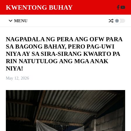
Skip to content
KWENTONG BUHAY
MENU
NAGPADALA NG PERA ANG OFW PARA
SA BAGONG BAHAY, PERO PAG-UWI
NIYA AY SA SIRA-SIRANG KWARTO PA
RIN NATUTULOG ANG MGA ANAK
NIYA!
May 12, 2026