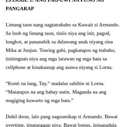
EPISODE 1: ANG PAG-UWI NA PUNO NG
PANGARAP
Limang taon nang nagtatrabaho sa Kuwait si Armando.
Sa loob ng limang taon, tiniis niya ang init, pagod,
lungkot, at pananabik sa dalawang anak niyang sina
Mika at Junjun. Tuwing gabi, pagkatapos ng trabaho,
tinitingnan niya ang mga larawan ng mga bata sa
cellphone at kinakausap ang asawa niyang si Lorna.
“Konti na lang, Tay,” madalas sabihin ni Lorna.
“Matatapos na ang bahay natin. Maganda na ang
magiging kuwarto ng mga bata.”
Dahil doon, lalo pang nagsumikap si Armando. Bawat
overtime, tinatanggap niya. Bawat bonus, ipinapadala