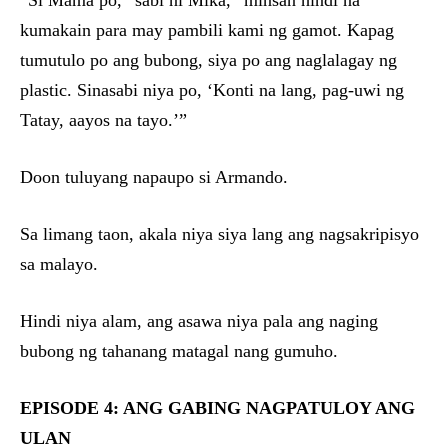
“Si Mama po,” sabi ni Mika, “minsan hindi na
kumakain para may pambili kami ng gamot. Kapag
tumutulo po ang bubong, siya po ang naglalagay ng
plastic. Sinasabi niya po, ‘Konti na lang, pag-uwi ng
Tatay, aayos na tayo.’”
Doon tuluyang napaupo si Armando.
Sa limang taon, akala niya siya lang ang nagsakripisyo
sa malayo.
Hindi niya alam, ang asawa niya pala ang naging
bubong ng tahanang matagal nang gumuho.
EPISODE 4: ANG GABING NAGPATULOY ANG
ULAN