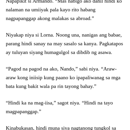
Napapikit si Armando. “Mas nabigo ako dahil hindi ko
nalaman na umiiyak pala kayo rito habang
nagpapanggap akong malakas sa abroad.”
Niyakap niya si Lorna. Noong una, nanigas ang babae,
parang hindi sanay na may sasalo sa kanya. Pagkatapos
ay tuluyan siyang humagulgol sa dibdib ng asawa.
“Pagod na pagod na ako, Nando,” sabi niya. “Araw-
araw kong iniisip kung paano ko ipapaliwanag sa mga
bata kung bakit wala pa rin tayong bahay.”
“Hindi ka na mag-iisa,” sagot niya. “Hindi na tayo
magpapanggap.”
Kinabukasan, hindi muna siya nagtanong tungkol sa