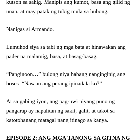
kutson sa sahig. Manipis ang kumot, basa ang gilid ng
unan, at may patak ng tubig mula sa bubong.
Nanigas si Armando.
Lumuhod siya sa tabi ng mga bata at hinawakan ang
pader na malamig, basa, at basag-basag.
“Panginoon…” bulong niya habang nanginginig ang
boses. “Nasaan ang perang ipinadala ko?”
At sa gabing iyon, ang pag-uwi niyang puno ng
pangarap ay napalitan ng sakit, galit, at takot sa
katotohanang matagal nang itinago sa kanya.
EPISODE 2: ANG MGA TANONG SA GITNA NG