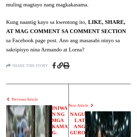
muling magtayo nang magkakasama.
Kung naantig kayo sa kwentong ito,
LIKE, SHARE,
AT MAG COMMENT SA COMMENT SECTION
sa Facebook page post. Ano ang masasabi ninyo sa
sakripisyo nina Armando at Lorna?
SHARE THIS STORY
Previous Article
Next Article
INIWA
N NG
NAGU
MGA
LAT
KAMA
ANG
G-
GURO