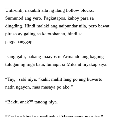
Unti-unti, nakabili sila ng ilang hollow blocks.
Sumunod ang yero. Pagkatapos, kahoy para sa
dingding. Hindi malaki ang naipundar nila, pero bawat
piraso ay galing sa katotohanan, hindi sa
pagpapanggap.
Isang gabi, habang inaayos ni Armando ang bagong
tulugan ng mga bata, lumapit si Mika at niyakap siya.
“Tay,” sabi niya, “kahit maliit lang po ang kuwarto
natin ngayon, mas masaya po ako.”
“Bakit, anak?” tanong niya.
“Kasi po hindi na umiiyak si Mama nang mag-isa.”