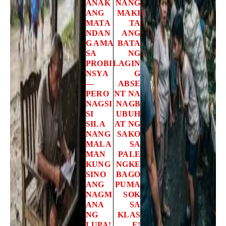
ANAK
NANG
ANG
MAKI
MATA
TA
NDAN
ANG
G AMA
BATA
SA
NG
PROBI
LAGIN
NSYA
G
—
ABSE
PERO
NT NA
NAGSI
NAGB
SI
UBUH
SILA
AT NG
NANG
SAKO
MALA
SA
MAN
PALE
KUNG
NGKE
SINO
BAGO
ANG
PUMA
NAGM
SOK
ANA
SA
NG
KLAS
LUPA!
E!