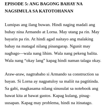
EPISODE 5: ANG BAGONG BAHAY NA
NAGSIMULA SA KATOTOHANAN
Lumipas ang ilang buwan. Hindi naging madali ang
buhay nina Armando at Lorna. May utang pa rin. May
bayarin pa rin. At hindi agad naitayo ang malaking
bahay na matagal nilang pinangarap. Ngunit may
nagbago—wala nang lihim. Wala nang pekeng balita.
Wala nang “okay lang” kapag hindi naman talaga okay.
Araw-araw, nagtrabaho si Armando sa construction sa
bayan. Si Lorna ay nagpatuloy sa maliit na pagtitinda.
Sa gabi, magkasama nilang sinusulat sa notebook ang
bawat kita at bawat gastos. Kapag kulang, pinag-
uusapan. Kapag may problema, hindi na itinatago.