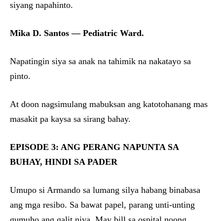
siyang napahinto.
Mika D. Santos — Pediatric Ward.
Napatingin siya sa anak na tahimik na nakatayo sa
pinto.
At doon nagsimulang mabuksan ang katotohanang mas
masakit pa kaysa sa sirang bahay.
EPISODE 3: ANG PERANG NAPUNTA SA
BUHAY, HINDI SA PADER
Umupo si Armando sa lumang silya habang binabasa
ang mga resibo. Sa bawat papel, parang unti-unting
gumuho ang galit niya. May bill sa ospital noong