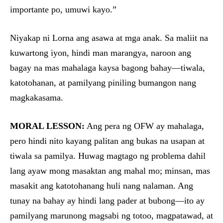
importante po, umuwi kayo.”
Niyakap ni Lorna ang asawa at mga anak. Sa maliit na
kuwartong iyon, hindi man marangya, naroon ang
bagay na mas mahalaga kaysa bagong bahay—tiwala,
katotohanan, at pamilyang piniling bumangon nang
magkakasama.
MORAL LESSON:
Ang pera ng OFW ay mahalaga,
pero hindi nito kayang palitan ang bukas na usapan at
tiwala sa pamilya. Huwag magtago ng problema dahil
lang ayaw mong masaktan ang mahal mo; minsan, mas
masakit ang katotohanang huli nang nalaman. Ang
tunay na bahay ay hindi lang pader at bubong—ito ay
pamilyang marunong magsabi ng totoo, magpatawad, at