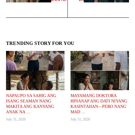
TRENDING STORY FOR YOU
NAPAUPO SA SAHIG ANG
MAYAMANG DOKTORA
ISANG SEAMAN NANG
HINANAP ANG DATI NIYANG
MAKITA ANG KANYANG
KASINTAHAN—PERO NANG
ANAK NA ...
MAD ...
July 31, 2026
July 31, 2026