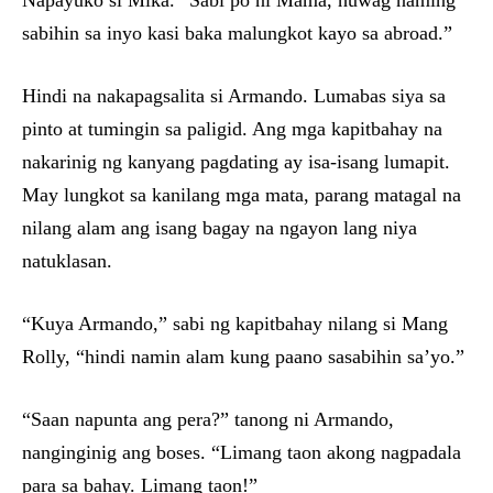
Napayuko si Mika. “Sabi po ni Mama, huwag naming
sabihin sa inyo kasi baka malungkot kayo sa abroad.”
Hindi na nakapagsalita si Armando. Lumabas siya sa
pinto at tumingin sa paligid. Ang mga kapitbahay na
nakarinig ng kanyang pagdating ay isa-isang lumapit.
May lungkot sa kanilang mga mata, parang matagal na
nilang alam ang isang bagay na ngayon lang niya
natuklasan.
“Kuya Armando,” sabi ng kapitbahay nilang si Mang
Rolly, “hindi namin alam kung paano sasabihin sa’yo.”
“Saan napunta ang pera?” tanong ni Armando,
nanginginig ang boses. “Limang taon akong nagpadala
para sa bahay. Limang taon!”