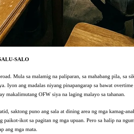
 SALU-SALO
road. Mula sa malamig na paliparan, sa mahabang pila, sa sik
ya. Iyon ang madalas niyang pinapangarap sa bawat overtime
 ay makalimutang OFW siya na laging malayo sa tahanan.
tid, saktong puno ang sala at dining area ng mga kamag-anak
paikot-ikot sa pagitan ng mga upuan. Pero sa halip na ngumit
nap ang mga mata.