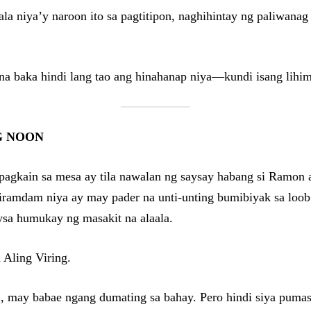
la niya’y naroon ito sa pagtitipon, naghihintay ng paliwanag 
 baka hindi lang tao ang hinahanap niya—kundi isang lihim n
G NOON
agkain sa mesa ay tila nawalan ng saysay habang si Ramon a
kiramdam niya ay may pader na unti-unting bumibiyak sa loo
sa humukay ng masakit na alaala.
 Aling Viring.
may babae ngang dumating sa bahay. Pero hindi siya pumasok