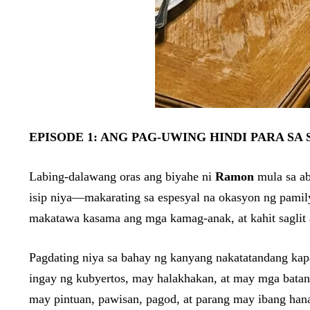
EPISODE 1: ANG PAG-UWING HINDI PARA SA
Labing-dalawang oras ang biyahe ni
Ramon
mula sa ab
isip niya—makarating sa espesyal na okasyon ng pamil
makatawa kasama ang mga kamag-anak, at kahit saglit
Pagdating niya sa bahay ng kanyang nakatatandang kapa
ingay ng kubyertos, may halakhakan, at may mga batang 
may pintuan, pawisan, pagod, at parang may ibang ha