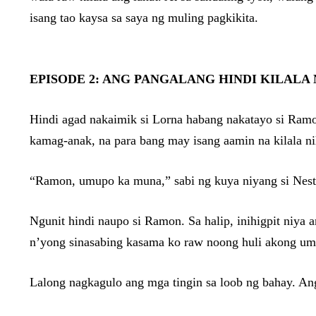
isang tao kaysa sa saya ng muling pagkikita.
EPISODE 2: ANG PANGALANG HINDI KILALA
Hindi agad nakaimik si Lorna habang nakatayo si Ramon
kamag-anak, na para bang may isang aamin na kilala nil
“Ramon, umupo ka muna,” sabi ng kuya niyang si Nesto
Ngunit hindi naupo si Ramon. Sa halip, inihigpit niy
n’yong sinasabing kasama ko raw noong huli akong u
Lalong nagkagulo ang mga tingin sa loob ng bahay. An