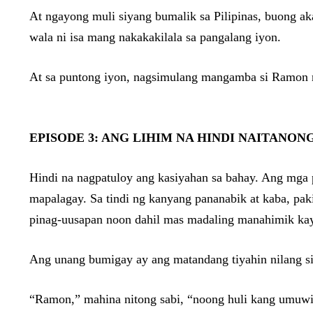
At ngayong muli siyang bumalik sa Pilipinas, buong aka
wala ni isa mang nakakakilala sa pangalang iyon.
At sa puntong iyon, nagsimulang mangamba si Ramon na
EPISODE 3: ANG LIHIM NA HINDI NAITANON
Hindi na nagpatuloy ang kasiyahan sa bahay. Ang mga p
mapalagay. Sa tindi ng kanyang pananabik at kaba, pa
pinag-uusapan noon dahil mas madaling manahimik kay
Ang unang bumigay ay ang matandang tiyahin nilang si
“Ramon,” mahina nitong sabi, “noong huli kang umuwi, 