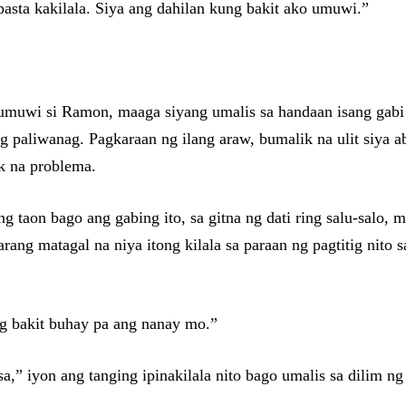
basta kakilala. Siya ang dahilan kung bakit ako umuwi.”
umuwi si Ramon, maaga siyang umalis sa handaan isang gabi 
ang paliwanag. Pagkaraan ng ilang araw, bumalik na ulit siya
k na problema.
taon bago ang gabing ito, sa gitna ng dati ring salu-salo, 
arang matagal na niya itong kilala sa paraan ng pagtitig nito 
ng bakit buhay pa ang nanay mo.”
,” iyon ang tanging ipinakilala nito bago umalis sa dilim ng