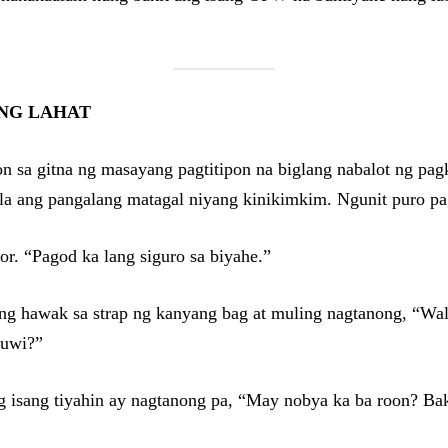
 NG LAHAT
 sa gitna ng masayang pagtitipon na biglang nabalot ng pagk
a ang pangalang matagal niyang kinikimkim. Ngunit puro pag-
r. “Pagod ka lang siguro sa biyahe.”
a ang hawak sa strap ng kanyang bag at muling nagtanong, “W
muwi?”
g isang tiyahin ay nagtanong pa, “May nobya ka ba roon? Bak