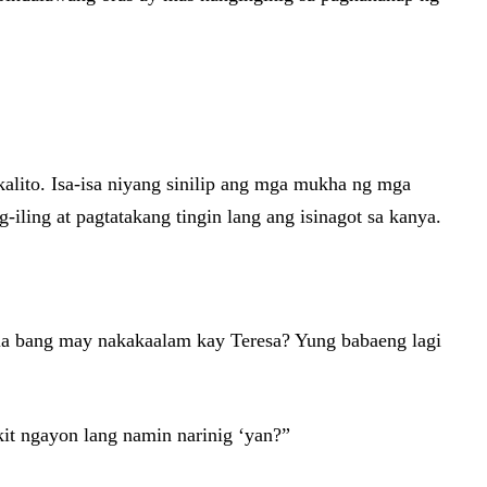
alito. Isa-isa niyang sinilip ang mga mukha ng mga
iling at pagtatakang tingin lang ang isinagot sa kanya.
ala bang may nakakaalam kay Teresa? Yung babaeng lagi
it ngayon lang namin narinig ‘yan?”