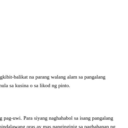
gkibit-balikat na parang walang alam sa pangalang
la sa kusina o sa likod ng pinto.
g pag-uwi. Para siyang naghahabol sa isang pangalang
abindalawang oras ay mas nanginginig sa paghahanap ng