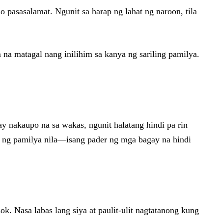
o pasasalamat. Ngunit sa harap ng lahat ng naroon, tila
a matagal nang inilihim sa kanya ng sariling pamilya.
y nakaupo na sa wakas, ngunit halatang hindi pa rin
b ng pamilya nila—isang pader ng mga bagay na hindi
. Nasa labas lang siya at paulit-ulit nagtatanong kung