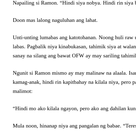
Napailing si Ramon. “Hindi siya nobya. Hindi rin siya 
Doon mas lalong naguluhan ang lahat.
Unti-unting lumabas ang katotohanan. Noong huli raw 
labas. Pagbalik niya kinabukasan, tahimik siya at wal
sanay na silang ang bawat OFW ay may sariling tahimi
Ngunit si Ramon mismo ay may malinaw na alaala. Isang 
kamag-anak, hindi rin kapitbahay na kilala niya, pero p
malimot:
“Hindi mo ako kilala ngayon, pero ako ang dahilan ku
Mula noon, hinanap niya ang pangalan ng babae. “Teresa