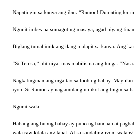
Napatingin sa kanya ang ilan. “Ramon! Dumating ka rin
Ngunit imbes na sumagot ng masaya, agad niyang tina
Biglang tumahimik ang ilang malapit sa kanya. Ang kan
“Si Teresa,” ulit niya, mas mabilis na ang hinga. “Nasa
Nagkatinginan ang mga tao sa loob ng bahay. May ilan 
iyon. Si Ramon ay nagsimulang umikot ang tingin sa ba
Ngunit wala.
Habang ang buong bahay ay puno ng handaan at pagbaba
wala raw kilala ang lahat. At sa sandaling iyon, wal