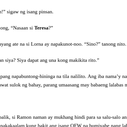
!” sigaw ng isang pinsan.
nong, “Nasaan si
Teresa
?”
yang ate na si Lorna ay napakunot-noo. “Sino?” tanong nito.
an siya? Siya dapat ang una kong makikita rito.”
pang napabuntong-hininga na tila nalilito. Ang iba nama’y na
wat sulok ng bahay, parang umaasang may babaeng lalabas mu
lik, si Ramon naman ay mukhang hindi para sa salu-salo an
ang nakakaalam kung bakit ang isang OFW na bumiyahe nang l