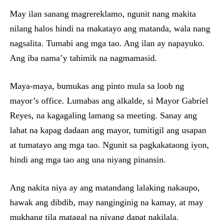
May ilan sanang magrereklamo, ngunit nang makita
nilang halos hindi na makatayo ang matanda, wala nang
nagsalita. Tumabi ang mga tao. Ang ilan ay napayuko.
Ang iba nama’y tahimik na nagmamasid.
Maya-maya, bumukas ang pinto mula sa loob ng
mayor’s office. Lumabas ang alkalde, si Mayor Gabriel
Reyes, na kagagaling lamang sa meeting. Sanay ang
lahat na kapag dadaan ang mayor, tumitigil ang usapan
at tumatayo ang mga tao. Ngunit sa pagkakataong iyon,
hindi ang mga tao ang una niyang pinansin.
Ang nakita niya ay ang matandang lalaking nakaupo,
hawak ang dibdib, may nanginginig na kamay, at may
mukhang tila matagal na niyang dapat nakilala.