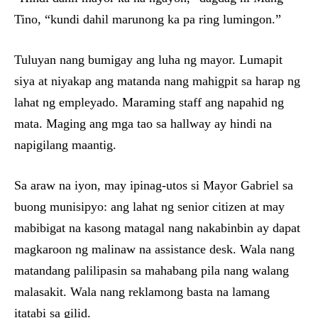
Tino, “kundi dahil marunong ka pa ring lumingon.”
Tuluyan nang bumigay ang luha ng mayor. Lumapit
siya at niyakap ang matanda nang mahigpit sa harap ng
lahat ng empleyado. Maraming staff ang napahid ng
mata. Maging ang mga tao sa hallway ay hindi na
napigilang maantig.
Sa araw na iyon, may ipinag-utos si Mayor Gabriel sa
buong munisipyo: ang lahat ng senior citizen at may
mabibigat na kasong matagal nang nakabinbin ay dapat
magkaroon ng malinaw na assistance desk. Wala nang
matandang palilipasin sa mahabang pila nang walang
malasakit. Wala nang reklamong basta na lamang
itatabi sa gilid.