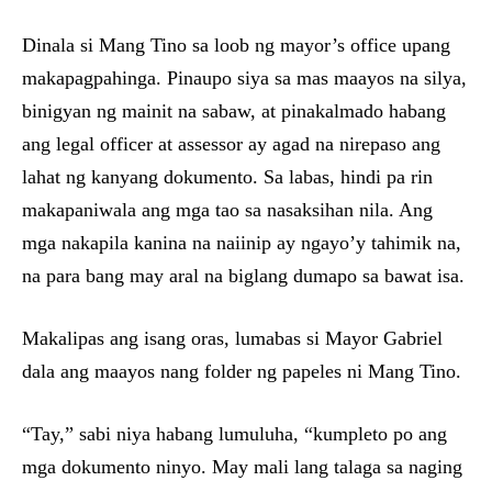
Dinala si Mang Tino sa loob ng mayor’s office upang
makapagpahinga. Pinaupo siya sa mas maayos na silya,
binigyan ng mainit na sabaw, at pinakalmado habang
ang legal officer at assessor ay agad na nirepaso ang
lahat ng kanyang dokumento. Sa labas, hindi pa rin
makapaniwala ang mga tao sa nasaksihan nila. Ang
mga nakapila kanina na naiinip ay ngayo’y tahimik na,
na para bang may aral na biglang dumapo sa bawat isa.
Makalipas ang isang oras, lumabas si Mayor Gabriel
dala ang maayos nang folder ng papeles ni Mang Tino.
“Tay,” sabi niya habang lumuluha, “kumpleto po ang
mga dokumento ninyo. May mali lang talaga sa naging