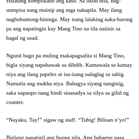
Halatang komplikado ang kaso. Sa likod nila, nag-
uumpisa nang mainip ang mga nakapila. May ilang
nagbubuntong-hininga. May isang lalaking naka-barong
pa ang napatingin kay Mang Tino na tila naiinis sa
bagal ng usad.
Ngunit bago pa muling makapagsalita si Mang Tino,
bigla siyang napahawak sa dibdib. Kumawala sa kamay
niya ang ilang papeles at isa-isang nalaglag sa sahig.
Namutla ang mukha niya. Bahagya siyang nanginig,
saka napaupo nang hindi sinasadya sa silya sa gilid ng
counter.
“Nayaku, Tay!” sigaw ng staff. “Tubig! Bilisan n’yo!”
Biglang napatigil ang buong pila. Ang babaeng nasa