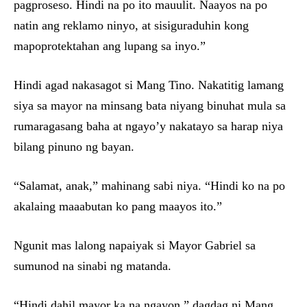
pagproseso. Hindi na po ito mauulit. Naayos na po
natin ang reklamo ninyo, at sisiguraduhin kong
mapoprotektahan ang lupang sa inyo.”
Hindi agad nakasagot si Mang Tino. Nakatitig lamang
siya sa mayor na minsang bata niyang binuhat mula sa
rumaragasang baha at ngayo’y nakatayo sa harap niya
bilang pinuno ng bayan.
“Salamat, anak,” mahinang sabi niya. “Hindi ko na po
akalaing maaabutan ko pang maayos ito.”
Ngunit mas lalong napaiyak si Mayor Gabriel sa
sumunod na sinabi ng matanda.
“Hindi dahil mayor ka na ngayon,” dagdag ni Mang