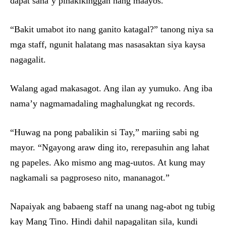
dapat sana’y pinakikinggan nang maayos.
“Bakit umabot ito nang ganito katagal?” tanong niya sa
mga staff, ngunit halatang mas nasasaktan siya kaysa
nagagalit.
Walang agad makasagot. Ang ilan ay yumuko. Ang iba
nama’y nagmamadaling maghalungkat ng records.
“Huwag na pong pabalikin si Tay,” mariing sabi ng
mayor. “Ngayong araw ding ito, rerepasuhin ang lahat
ng papeles. Ako mismo ang mag-uutos. At kung may
nagkamali sa pagproseso nito, mananagot.”
Napaiyak ang babaeng staff na unang nag-abot ng tubig
kay Mang Tino. Hindi dahil napagalitan sila, kundi