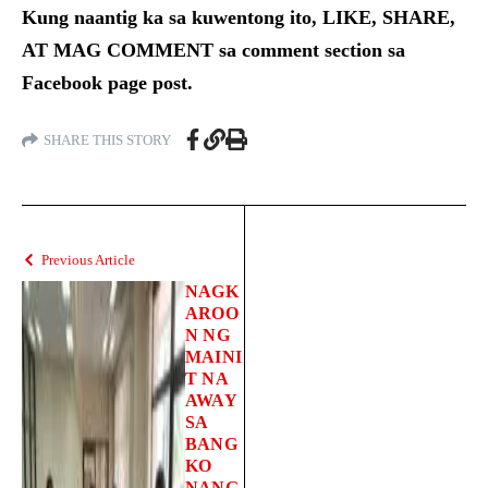
Kung naantig ka sa kuwentong ito, LIKE, SHARE,
AT MAG COMMENT sa comment section sa
Facebook page post.
SHARE THIS STORY
Previous Article
NAGK
AROO
N NG
MAINI
T NA
AWAY
SA
BANG
KO
NANG