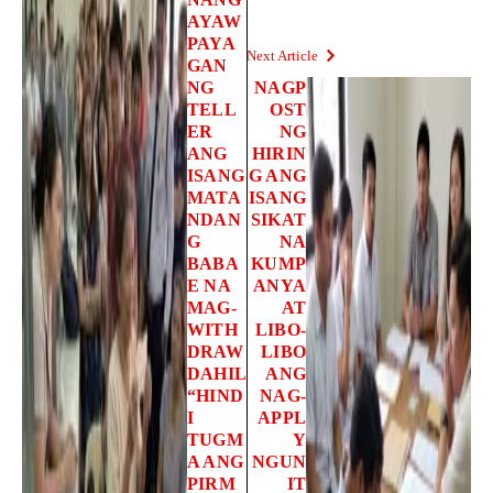
AYAW
PAYA
Next Article
GAN
NG
NAGP
TELL
OST
ER
NG
ANG
HIRIN
ISANG
G ANG
MATA
ISANG
NDAN
SIKAT
G
NA
BABA
KUMP
E NA
ANYA
MAG-
AT
WITH
LIBO-
DRAW
LIBO
DAHIL
ANG
“HIND
NAG-
I
APPL
TUGM
Y
A ANG
NGUN
PIRM
IT