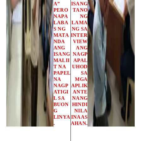
A”
ISANG
PERO
TANO
NAPA
NG
LABA
LAMA
S NG
NG SA
MATA
INTER
NDA
VIEW
ANG
ANG
ISANG
NAGP
MALII
APAL
T NA
UHOD
PAPEL
SA
NA
MGA
NAGP
APLIK
ATIGI
ANTE
L SA
NANG
BUON
HINDI
G
NILA
LINYA
INAAS
.
AHAN.