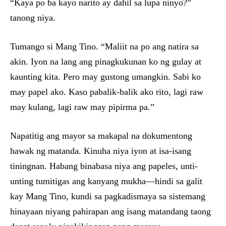
“Kaya po ba kayo narito ay dahil sa lupa ninyo?”
tanong niya.
Tumango si Mang Tino. “Maliit na po ang natira sa
akin. Iyon na lang ang pinagkukunan ko ng gulay at
kaunting kita. Pero may gustong umangkin. Sabi ko
may papel ako. Kaso pabalik-balik ako rito, lagi raw
may kulang, lagi raw may pipirma pa.”
Napatitig ang mayor sa makapal na dokumentong
hawak ng matanda. Kinuha niya iyon at isa-isang
tiningnan. Habang binabasa niya ang papeles, unti-
unting tumitigas ang kanyang mukha—hindi sa galit
kay Mang Tino, kundi sa pagkadismaya sa sistemang
hinayaan niyang pahirapan ang isang matandang taong