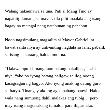
Walang nakaunawa sa una. Pati si Mang Tino ay
napatitig lamang sa mayor, tila pilit inaalala ang isang
bagay na matagal nang natabunan ng panahon.
Noon nagsimulang magsalita si Mayor Gabriel, at
bawat salita niya ay unti-unting nagdala sa lahat pabalik
sa isang nakaraang halos limot na.
“Dalawampu’t limang taon na ang nakalipas,” sabi
niya, “ako po iyong batang naligaw sa ilog noong
kasagsagan ng bagyo. Ako iyong anak ng dating guro
sa baryo. Tinangay ako ng agos habang pauwi. Halos
wala nang sumuong dahil malakas ang tubig… pero
may isang magsasakang tumalon para iligtas ako.”