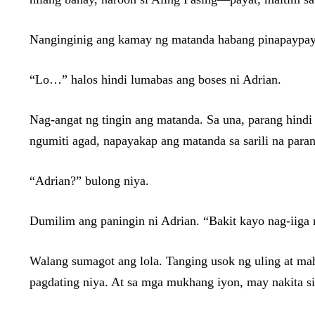
Nanginginig ang kamay ng matanda habang pinapaypay
“Lo…” halos hindi lumabas ang boses ni Adrian.
Nag-angat ng tingin ang matanda. Sa una, parang hindi
ngumiti agad, napayakap ang matanda sa sarili na para
“Adrian?” bulong niya.
Dumilim ang paningin ni Adrian. “Bakit kayo nag-iiga
Walang sumagot ang lola. Tanging usok ng uling at mahi
pagdating niya. At sa mga mukhang iyon, may nakita si