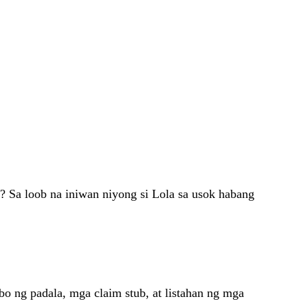
d? Sa loob na iniwan niyong si Lola sa usok habang
o ng padala, mga claim stub, at listahan ng mga