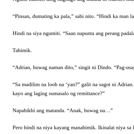
“Pinsan, dumating ka pala,” sabi nito. “Hindi ka man l
Hindi na siya ngumiti. “Saan napunta ang perang padal
Tahimik.
“Adrian, huwag naman dito,” singit ni Dindo. “Pag-usap
“Sa madilim na loob na ‘yan?” galit na sagot ni Adrian
kayo ang laging sumasalo ng remittance?”
Napahikbi ang matanda. “Anak, huwag na…”
Pero hindi na niya kayang manahimik. Ikinalat niya sa