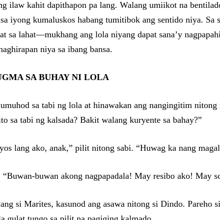
 ilaw kahit dapithapon pa lang. Walang umiikot na bentilado
isa iyong kumaluskos habang tumitibok ang sentido niya. Sa 
at sa lahat—mukhang ang lola niyang dapat sana’y nagpapahin
aghirapan niya sa ibang bansa.
UGMA SA BUHAY NI LOLA
 lumuhod sa tabi ng lola at hinawakan ang nangingitim nitong m
to sa tabi ng kalsada? Bakit walang kuryente sa bahay?”
Ayos lang ako, anak,” pilit nitong sabi. “Huwag ka nang maga
o. “Buwan-buwan akong nagpapadala! May resibo ako! May scre
g si Marites, kasunod ang asawa nitong si Dindo. Pareho sil
 gulat tungo sa pilit na pagiging kalmado.