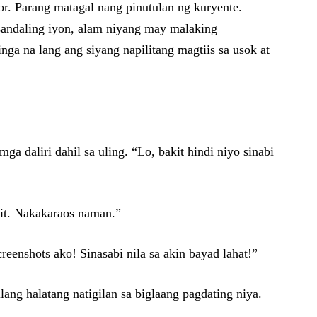
r. Parang matagal nang pinutulan ng kuryente.
sandaling iyon, alam niyang may malaking
ga na lang ang siyang napilitang magtiis sa usok at
ga daliri dahil sa uling. “Lo, bakit hindi niyo sinabi
lit. Nakakaraos naman.”
enshots ako! Sinasabi nila sa akin bayad lahat!”
ang halatang natigilan sa biglaang pagdating niya.