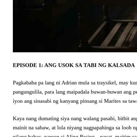
EPISODE 1: ANG USOK SA TABI NG KALSADA
Pagkababa pa lang ni Adrian mula sa traysikel, may ku
pangungulila, para lang maipadala buwan-buwan ang per
iyon ang sinasabi ng kanyang pinsang si Marites sa ta
Kaya nang dumating siya nang walang pasabi, bitbit an
mainit na sabaw, at lola niyang nagpapahinga sa loob n
nilang bahay, naroon si Aling Pasing—payat, maitim sa 