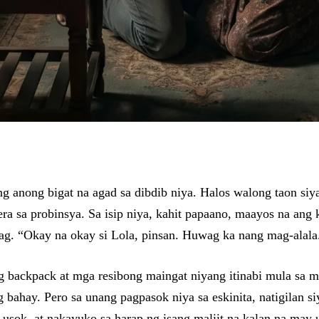
ng anong bigat na agad sa dibdib niya. Halos walong taon si
a sa probinsya. Sa isip niya, kahit papaano, maayos na ang k
wag. “Okay na okay si Lola, pinsan. Huwag ka nang mag-alal
g backpack at mga resibong maingat niyang itinabi mula sa m
g bahay. Pero sa unang pagpasok niya sa eskinita, natigilan s
usok, at nakayuko sa harap ng isang maliit na kalan na may u