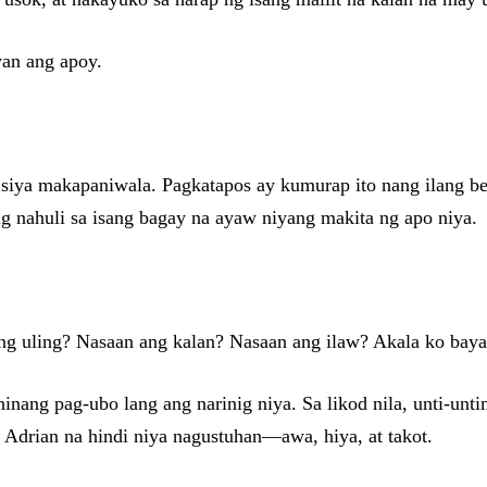
an ang apoy.
 siya makapaniwala. Pagkatapos ay kumurap ito nang ilang bes
ng nahuli sa isang bagay na ayaw niyang makita ng apo niya.
 ng uling? Nasaan ang kalan? Nasaan ang ilaw? Akala ko baya
nang pag-ubo lang ang narinig niya. Sa likod nila, unti-unti
 Adrian na hindi niya nagustuhan—awa, hiya, at takot.