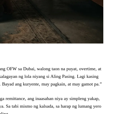
yang OFW sa Dubai, walong taon na puyat, overtime, at
alagayan ng lola niyang si Aling Pasing. Lagi kasing
a. Bayad ang kuryente, may pagkain, at may gamot pa.”
ga remittance, ang inaasahan niya ay simpleng yakap,
iya. Sa tabi mismo ng kalsada, sa harap ng lumang yero
ling.