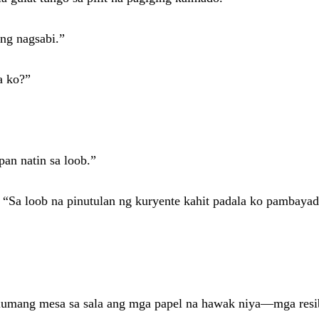
ang nagsabi.”
a ko?”
an natin sa loob.”
. “Sa loob na pinutulan ng kuryente kahit padala ko pambaya
 lumang mesa sa sala ang mga papel na hawak niya—mga resib