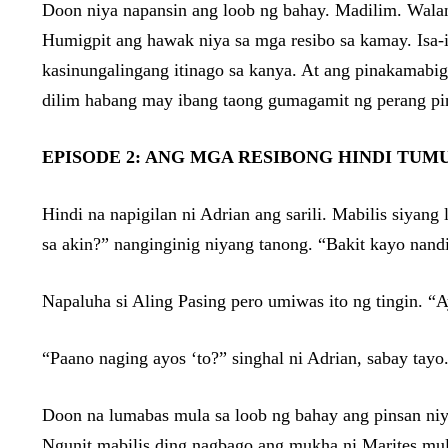
Doon niya napansin ang loob ng bahay. Madilim. Walang
Humigpit ang hawak niya sa mga resibo sa kamay. Isa-
kasinungalingang itinago sa kanya. At ang pinakamabig
dilim habang may ibang taong gumagamit ng perang pin
EPISODE 2: ANG MGA RESIBONG HINDI TUM
Hindi na napigilan ni Adrian ang sarili. Mabilis siyang
sa akin?” nanginginig niyang tanong. “Bakit kayo nandi
Napaluha si Aling Pasing pero umiwas ito ng tingin. “
“Paano naging ayos ‘to?” singhal ni Adrian, sabay tay
Doon na lumabas mula sa loob ng bahay ang pinsan niyan
Ngunit mabilis ding nagbago ang mukha ni Marites mula