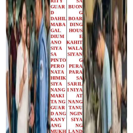
RITY
SA
GUAR
BUON
D
G
DAHIL
BOAR
MABA
DING
GAL
HOUS
DIUM
E
ANO
KAHIT
SIYA
WALA
SA
SIYAN
PINTO
G
PERO
PERA
NATA
PARA
HIMIK
SA
SIYA
SARIL
NANG
I NIYA
MAKI
AT
TA NG
NANG
GUAR
TANU
D ANG
NGIN
KANY
SIYA
ANG
NG
MUKH
LAND