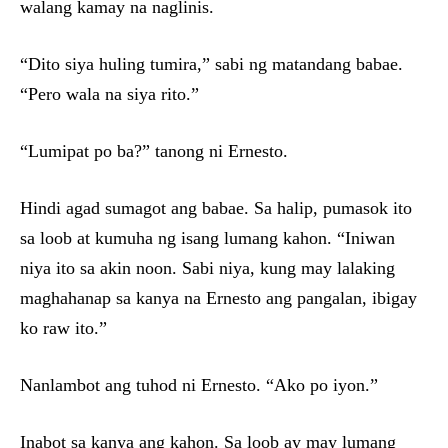
walang kamay na naglinis.
“Dito siya huling tumira,” sabi ng matandang babae.
“Pero wala na siya rito.”
“Lumipat po ba?” tanong ni Ernesto.
Hindi agad sumagot ang babae. Sa halip, pumasok ito
sa loob at kumuha ng isang lumang kahon. “Iniwan
niya ito sa akin noon. Sabi niya, kung may lalaking
maghahanap sa kanya na Ernesto ang pangalan, ibigay
ko raw ito.”
Nanlambot ang tuhod ni Ernesto. “Ako po iyon.”
Inabot sa kanya ang kahon. Sa loob ay may lumang