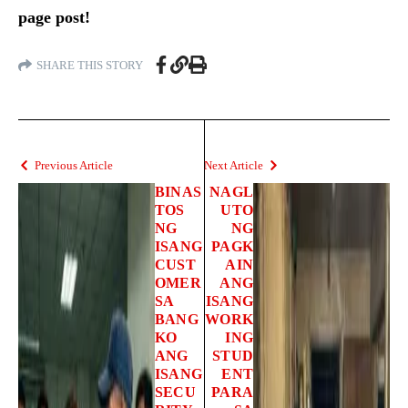
page post!
SHARE THIS STORY
Previous Article
Next Article
BINAS
NAGL
TOS
UTO
NG
NG
ISANG
PAGK
CUST
AIN
OMER
ANG
SA
ISANG
BANG
WORK
KO
ING
ANG
STUD
ISANG
ENT
SECU
PARA