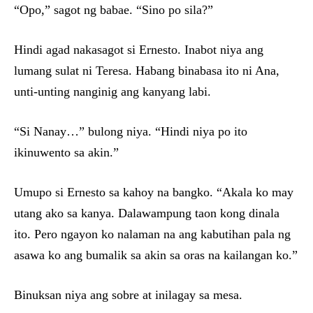
“Opo,” sagot ng babae. “Sino po sila?”
Hindi agad nakasagot si Ernesto. Inabot niya ang
lumang sulat ni Teresa. Habang binabasa ito ni Ana,
unti-unting nanginig ang kanyang labi.
“Si Nanay…” bulong niya. “Hindi niya po ito
ikinuwento sa akin.”
Umupo si Ernesto sa kahoy na bangko. “Akala ko may
utang ako sa kanya. Dalawampung taon kong dinala
ito. Pero ngayon ko nalaman na ang kabutihan pala ng
asawa ko ang bumalik sa akin sa oras na kailangan ko.”
Binuksan niya ang sobre at inilagay sa mesa.