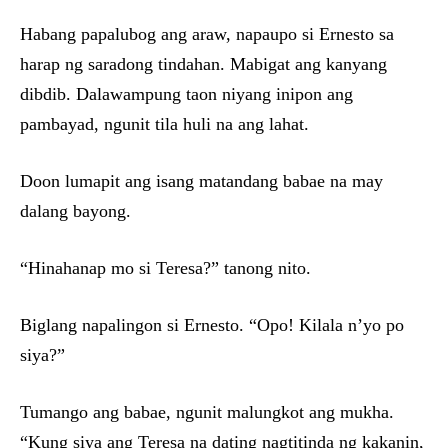
Habang papalubog ang araw, napaupo si Ernesto sa
harap ng saradong tindahan. Mabigat ang kanyang
dibdib. Dalawampung taon niyang inipon ang
pambayad, ngunit tila huli na ang lahat.
Doon lumapit ang isang matandang babae na may
dalang bayong.
“Hinahanap mo si Teresa?” tanong nito.
Biglang napalingon si Ernesto. “Opo! Kilala n’yo po
siya?”
Tumango ang babae, ngunit malungkot ang mukha.
“Kung siya ang Teresa na dating nagtitinda ng kakanin,