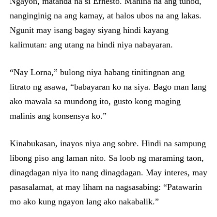
Ngayon, matanda na si Ernesto. Mahina na ang tuhod,
nanginginig na ang kamay, at halos ubos na ang lakas.
Ngunit may isang bagay siyang hindi kayang
kalimutan: ang utang na hindi niya nabayaran.
“Nay Lorna,” bulong niya habang tinitingnan ang
litrato ng asawa, “babayaran ko na siya. Bago man lang
ako mawala sa mundong ito, gusto kong maging
malinis ang konsensya ko.”
Kinabukasan, inayos niya ang sobre. Hindi na sampung
libong piso ang laman nito. Sa loob ng maraming taon,
dinagdagan niya ito nang dinagdagan. May interes, may
pasasalamat, at may liham na nagsasabing: “Patawarin
mo ako kung ngayon lang ako nakabalik.”