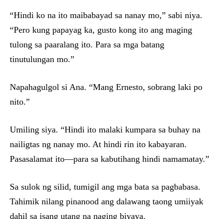
“Hindi ko na ito maibabayad sa nanay mo,” sabi niya.
“Pero kung papayag ka, gusto kong ito ang maging
tulong sa paaralang ito. Para sa mga batang
tinutulungan mo.”
Napahagulgol si Ana. “Mang Ernesto, sobrang laki po
nito.”
Umiling siya. “Hindi ito malaki kumpara sa buhay na
nailigtas ng nanay mo. At hindi rin ito kabayaran.
Pasasalamat ito—para sa kabutihang hindi namamatay.”
Sa sulok ng silid, tumigil ang mga bata sa pagbabasa.
Tahimik nilang pinanood ang dalawang taong umiiyak
dahil sa isang utang na naging biyaya.