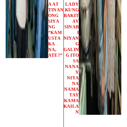
A AT
LADY
TINAN
KUNG
ONG
BAKIT
SIYA
AY
NG
SINAB
“KAM
I
USTA
NIYAN
KA
G
NA,
GALIN
ATE?”
G ITO
SA
NANA
Y
NIYA
NA
NAMA
TAY
KAMA
KAILA
N